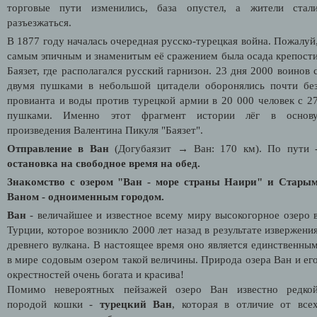
торговые пути изменились, база опустел, а жители стал
разъезжаться.
В 1877 году началась очередная русско-турецкая война. Пожалуй
самым эпичным и знаменитым её сражением была осада крепост
Баязет, где располагался русский гарнизон.
23 дня 2000 воинов 
двумя пушками в небольшой цитадели оборонялись почти бе
провианта и воды против турецкой армии в 20 000 человек с 2
пушками. Именно этот фрагмент истории лёг в основ
произведения Валентина Пикуля "Баязет".
Отправление в Ван
(Догубаязит
→
Ван: 170 км). По пути 
остановка на свободное время на обед.
Знакомство с озером "Ван - море страны Наири" и Стары
Ваном - одноименным городом.
Ван
- величайшее и известное всему миру высокогорное озеро 
Турции, которое возникло 2000 лет назад в результате извержени
древнего вулкана. В настоящее время оно является единственны
в мире содовым озером такой величины. Природа озера Ван и ег
окрестностей очень богата и красива!
Помимо невероятных пейзажей озеро Ван известно редко
породой кошки -
турецкий Ван
, которая в отличие от все