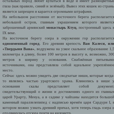
остальных пород любит купаться в воде и имеет разноцветны
глаза (как правило, синий и зелёный). Вывоз этих кошек из стран
является запрещен и карается огромными штрафами.
На небольшом расстоянии от восточного берега располагаетс
небольшой остров, главным украшением которого являетс
заброшенный армянский
монастырь Ктуц
, построенный здесь 
IX веке.
На восточном берегу озера в окружении гор располагаетс
одноименный город
. Его
древняя крепость
Ван Калеси, ил
«Твердыня Вана»
, водружена на узкое скальное образование 1,
километра в длину, более 100 метров в высоту и, возможно, 30
метров в ширину у основания. Снабжённая питьевым
источниками, она представляла собой идеальное укреплённо
место.
Сейчас здесь можно увидеть две сводчатые ниши, которые когда
то являлись частью урартского храма. Клинопись в нише 
основания скалы представляет собой документ
свидетельствующий о жизни и достижениях одного из главны
царей Урарту, Менуа, а в садике у чайханы находится большо
каменный параллелепипед с надписью времён царя Сардури I, 
котором можно узнать древний причал, хотя теперь гладь озера 
отодвинулась отсюда почти на километр.