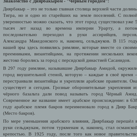
Знакомство с Диярбакыром - "Чёрным городом":
Диярбакыр – это не только главная столица верхней части долин
Тигра, но и одно из старейших на земле поселений. С полно
уверенностью можно сказать, что этот город существовал уже 
тысяч лет назад во времена империи Урарту, а пото
последовательно переходил в руки ассирийцев, персов
Александра Македонского и, наконец, сельджуков. В 115 год
нашей эры здесь появились римляне, которые вместе со своим
преемниками, византийцами, на протяжении нескольких веко
жестоко боролись за город с персидской династией Сасанидов.
В 297 году римляне, называвшие Диярбакыр Амидой, окружил
город внушительной стеной, которую – каждые в своё время 
перестраивали византийцы и укрепляли арабские правители. Он
существует и сегодня. Грозные оборонительные укрепления и
чёрного базальта дали повод называть город Чёрный Амид
Современное же название имеет арабское происхождение: в 63
году арабское племя бакров переименовало город в Дияр Бак
(Место бакров).
По мере уменьшения арабского влияния, Диярбакыр перешёл 
руки сельджукам, потом туркменам и, наконец, стал османско
крепостью. В 1925 году, после того как новое правительств