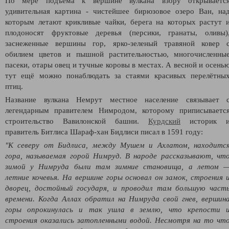
По мере подъема к вершине вулкана в
зору открываетс
удивительная картина - чистейшее бирюзовое озеро Ван, на
которым летают крикливые чайки, берега на которых растут 
плодоносят фруктовые деревья (персики, гранаты, оливы)
заснеженные вершины гор, ярко-зеленый травяной ковер 
обилием цветов и пышной растительностью, многочисленны
пасеки, отары овец и тучные коровы в местах. А весной и осень
тут ещё можно понаблюдать за стаями красивых перелётны
птиц.
Название вулкана Немрут местное население связывает 
легендарным правителем
Нимродом
, которому приписываетс
строительство
Вавилонской башни
.
Курдский
историк 
правитель
Битлиса
Шараф-хан Бидлиси
писал в 1591 году:
"К северу от Бидлиса, между
Мушем
и
Ахлатом
, находитс
гора, называемая горой Нимруд. В народе рассказывают, чт
зимой у
Нимруда
были там зимние становища, а летом 
летние кочевья. На вершине горы основал он замок, строения 
дворец, достойный государя, и проводил там большую част
времени. Когда Аллах обратил на Нимруда свой гнев, вершин
горы опрокинулась и так ушла в землю, что крепости 
строения оказались затопленными водой. Несмотря на то чт