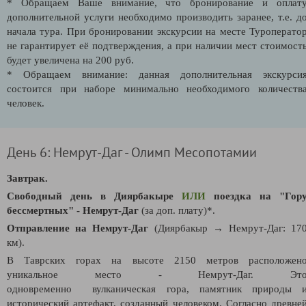
* Обращаем Ваше внимание, что бронирование и оплат
дополнительной услуги необходимо производить заранее, т.е. д
начала тура. При бронировании экскурсии на месте Туроперато
не гарантирует её подтверждения, а при наличии мест стоимост
будет увеличена на 200 руб.
* Обращаем внимание: данная дополнительная экскурси
состоится при наборе минимально необходимого количеств
человек.
День 6: Немрут-Даг - Олимп Месопотамии
Завтрак.
Свободный день в Диярбакыре
ИЛИ
поездка на "Гор
бессмертных" - Немрут-Даг
(за доп. плату)*.
Отправление на Немрут-Даг
(Диярбакыр
→
Немрут-Даг: 17
км).
В Таврских горах на высоте 2150 метров расположен
уникальное место - Немрут-Даг. Эт
одновременно вулканическая гора, памятник природы 
исторический артефакт, созданный человеком. Согласно древне