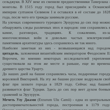
сельджуки. В XIV веке их сменили предшественники Тамерлана 
монголы.
В 1515 году город был присоединён к Османско
империи султаном Селимом I и оставался в её составе до 182
года, после чего его трижды занимали русские.
На улочках современного турецкого Эрзурума до сих пор можн
обнаружить следы различных эпох и народов: они сохранились 
камне, разговорах, традициях. К сожалению, из-з
многочисленных войн и довольно частых землетрясени
памятников архитектуры здесь сохранилось не так много.
Наиболее заметная из них - возвышающаяся над городо
цитадель
, заложенная византийским императором Феодосием II
Впрочем, по мнению некоторых исследователей укреплени
существовали на этом же месте и раньше, еще во времен
древнего царства Урарту.
До наших дней на башне сохранились часы
, подаренные город
королевой Викторией. На эту же башню русские водружали сво
флаг при захвате города в 1829 году. Сейчас над башне
развивается флаг Турции. Здесь до сих пор веет духом боевы
сражений за Эрузурум.
Мечеть Улу Джами
(Erzurum Ulu Camii) - одна из центральны
достопримечательностей города, построенная в 1179 году
Однако самым известным и ярким архитектурным сооружение