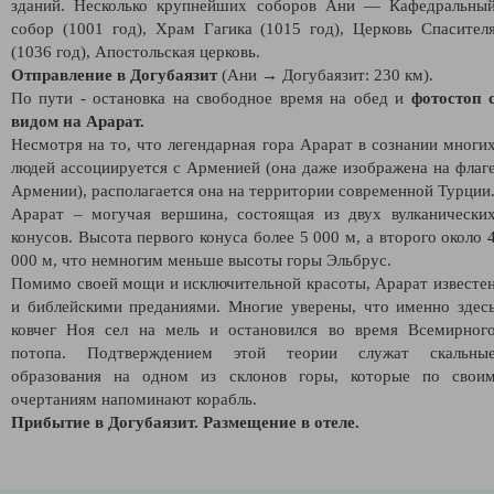
зданий. Несколько крупнейших соборов Ани — Кафедральны
собор (1001 год), Храм Гагика (1015 год), Церковь Спасител
(1036 год), Апостольская церковь.
Отправление в Догубаязит
(Ани → Догубаязит: 230 км).
По пути - остановка на свободное время на обед и
фотостоп 
видом на Арарат.
Несмотря на то, что легендарная гора Арарат в сознании многи
людей ассоциируется с Арменией (она даже изображена на флаг
Армении), располагается она на территории современной Турции
Арарат – могучая вершина, состоящая из двух вулканически
конусов. Высота первого конуса более 5 000 м, а второго около 
000 м, что немногим меньше высоты горы Эльбрус.
Помимо своей мощи и исключительной красоты, Арарат известе
и библейскими преданиями. Многие уверены, что именно здес
ковчег Ноя сел на мель и остановился во время Всемирног
потопа. Подтверждением этой теории служат скальны
образования на одном из склонов горы, которые по свои
очертаниям напоминают корабль.
Прибытие в Догубаязит. Размещение в отеле.