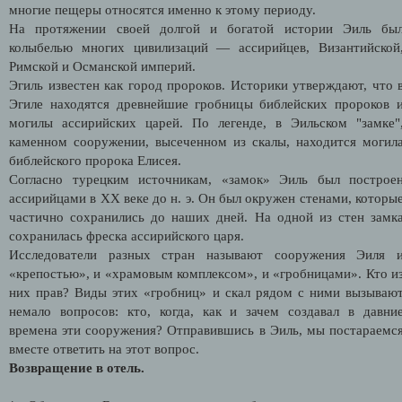
многие пещеры относятся именно к этому периоду.
На протяжении своей долгой и богатой истории Эиль бы
колыбелью многих цивилизаций — ассирийцев, Византийской
Римской и Османской империй.
Эгиль известен как город пророков. Историки утверждают, что 
Эгиле находятся древнейшие гробницы библейских пророков 
могилы ассирийских царей. По легенде, в Эильском "замке"
каменном сооружении, высеченном из скалы, находится могил
библейского пророка Елисея.
Согласно турецким источникам, «замок» Эиль был построе
ассирийцами в XX веке до н. э. Он был окружен стенами, которы
частично сохранились до наших дней. На одной из стен замк
сохранилась фреска ассирийского царя.
Исследователи разных стран называют сооружения Эиля 
«крепостью», и «храмовым комплексом», и «гробницами». Кто и
них прав? Виды этих «гробниц» и скал рядом с ними вызываю
немало вопросов: кто, когда, как и зачем создавал в давни
времена эти сооружения? Отправившись в Эиль, мы постараемс
вместе ответить на этот вопрос.
Возвращение в отель.