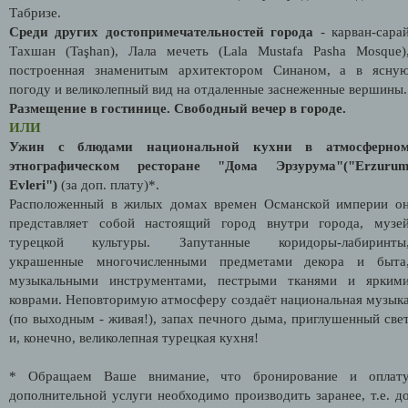
Табризе.
Среди других достопримечательностей города
- карван-сара
Тахшан (Taşhan), Лала мечеть (Lala Mustafa Pasha Mosque)
построенная знаменитым архитектором Синаном, а в ясну
погоду и великолепный вид на отдаленные заснеженные вершины.
Размещение в гостинице. Свободный вечер в городе.
ИЛИ
Ужин с блюдами национальной кухни в атмосферно
этнографическом ресторане "Дома Эрзурума"("Erzuru
Evleri")
(за доп. плату)*.
Расположенный в жилых домах времен Османской империи о
представляет собой настоящий город внутри города, музе
турецкой культуры. Запутанные коридоры-лабиринты
украшенные многочисленными предметами декора и быта
музыкальными инструментами, пестрыми тканями и ярким
коврами. Неповторимую атмосферу создаёт национальная музык
(по выходным - живая!), запах печного дыма, приглушенный све
и, конечно, великолепная турецкая кухня!
* Обращаем Ваше внимание, что бронирование и оплат
дополнительной услуги необходимо производить заранее, т.е. д