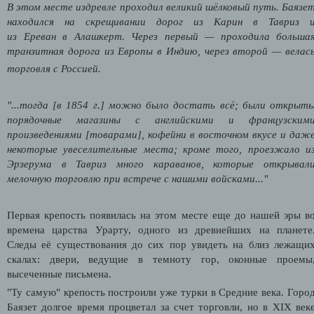
В этом месте издревле проходил
великий шёлковый путь
. Баязе
находился на скрещивании дорог из
Карин
в
Тавриз
из
Ереван
в
Алашкерт
. Через первый — проходила больша
транзитная дорога из
Европы
в
Индию
, через второй — велас
торговля с
Россией
.
"...тогда
[в 1854 г.]
можно было достать всё; были открыт
порядочные магазины с английскими и французским
произведениями
[товарами]
, кофейни в восточном вкусе и даж
некоторые увеселительные места; кроме того, проезжало и
Эрзерума в Тавриз много караванов, которые открывал
мелочную торговлю при встрече с нашими войсками..."
Первая крепость появилась на этом месте еще до нашей эры в
времена царства Урарту, одного из древнейших на планете
Следы её существования до сих пор увидеть на близ лежащи
скалах: двери, ведущие в темноту гор, оконные проемы
высеченные письмена.
"Ту самую" крепость построили уже турки в Средние века. Горо
Баязет долгое время процветал за счет торговли, но в XIX век