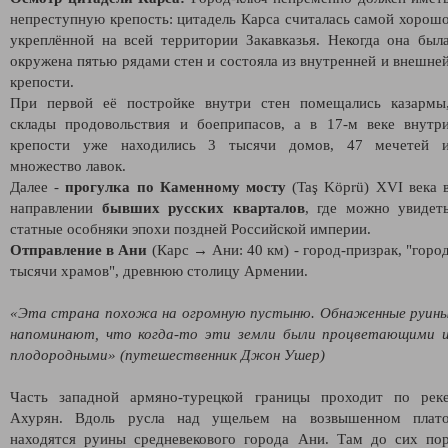
непреступную крепость: цитадель Карса считалась самой хорош
укреплённой на всей территории Закавказья. Некогда она был
окружена пятью рядами стен и состояла из внутренней и внешне
крепости.
При первой её постройке внутри стен помещались казармы
склады продовольствия и боеприпасов, а в 17-м веке внутр
крепости уже находились 3 тысячи домов, 47 мечетей 
множество лавок.
Далее -
прогулка по Каменному мосту
(Taş Köprü) XVI века 
направлении
бывших русских кварталов
, где можно увидет
статные особняки эпохи поздней Российской империи.
Отправление в Ани
(Карс → Ани: 40 км) - город-призрак, "горо
тысячи храмов", древнюю столицу Армении.
«Эта страна похожа на огромную пустыню. Обнаженные руин
напоминают, что когда-то эти земли были процветающими 
плодородными» (путешественник Джон Ушер)
Часть западной армяно-турецкой границы проходит по рек
Ахурян. Вдоль русла над ущельем на возвышенном плат
находятся руины средневекового города Ани. Там до сих по