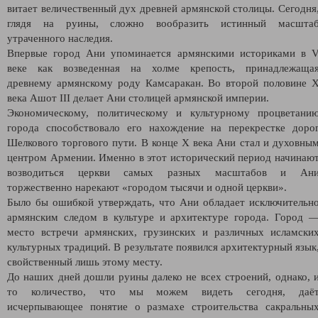
витает величественный дух древней армянской столицы.
Сегодня
глядя на руины, сложно вообразить истинный масшта
утраченного наследия.
Впервые город Ани упоминается армянскими историками в 
веке как возведенная на холме крепость, принадлежаща
древнему армянскому роду Камсаракан. Во второй половине 
века Ашот III делает Ани столицей армянской империи.
Экономическому, политическому и культурному процветани
города способствовало его нахождение на перекрестке доро
Шелкового торгового пути.
В конце X века Ани стал и духовны
центром Армении. Именно в этот исторический период начинаю
возводиться церкви самых разных масштабов и Ан
торжественно нарекают «городом тысячи и одной церкви».
Было бы ошибкой утверждать, что Ани обладает исключительн
армянским следом в культуре и архитектуре города. Город 
место встречи армянских, грузинских и различных исламски
культурных традиций. В результате появился архитектурный язык
свойственный лишь этому месту.
До наших дней дошли руины далеко не всех строений, однако, 
то количество, что мы можем видеть сегодня, даё
исчерпывающее понятие о размахе строительства сакральны