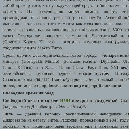
собой пример того, что у окружающей среды и биосистем ест
«память». Их исследования могут помочь понять, чт
происходило в долине реки Тигр со времён Ассирийско
империи — то есть с того момента как сады впервые попали 
записи, выполненные на клинописных табличках около 3000 ле
назад.
Отсюда же виднеется знаменитый Десятиглазый мос
(
Ongözlü Köprü, XI век)
- огромная каменная конструкция
соединяющая два берега Тигра.
Среди прочих достопримечательностей города - четырёхноги
минарет (
Dörtayaklı Minare)
, Большая мечеть (
Diyarbakır Ul
Camii, XI Век)
, хан Хасан Паши (
Hasan Paşa Hanı, XVI век)
ассирийские и армянские церкви и многое другое. В сад
Сюлюклю хана (
Sülüklü Han)
обустроен замечательный винны
дорик, где можно попробовать
настоящее ассирийское вино
.
Свободное время на обед.
Свободный вечер в городе
ИЛИ
п
оездка в загадочный Эил
(за доп. плату; Диярбакыр
→
Эиль: 45 км)*.
Эиль
— древний городок, расположенный неподалёку о
Диярбакыра на берегу Тигра. Раскопки, проведенные в 1946 году
показали, что провинция была заселена ещё в каменном веке