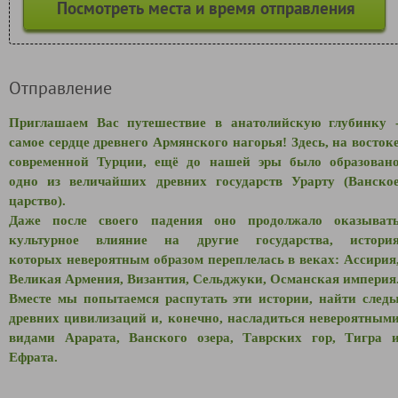
Посмотреть места и время отправления
Отправление
Приглашаем Вас путешествие в анатолийскую глубинку 
самое сердце древнего Армянского нагорья! Здесь,
на восток
современной Турции,
ещё до нашей эры было образован
одно из величайших древних государств Урарту (Ванско
царство).
Даже после своего падения оно продолжало оказыват
культурное влияние на другие государства, истори
которых
невероятным образом переплелась
в веках: Ассирия
Великая Армения, Византия, Сельджуки, Османская империя
Вместе мы попытаемся распутать эти истории, найти след
древних цивилизаций и, конечно, насладиться невероятным
видами Арарата, Ванского озера, Таврских гор, Тигра 
Ефрата.