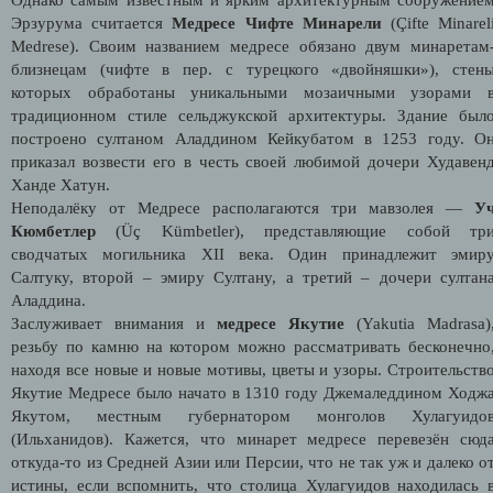
Эрзурума считается
Медресе Чифте Минарели
(Çifte Minarel
Medrese). Своим названием медресе обязано двум минаретам
близнецам (чифте в пер. с турецкого «двойняшки»), стен
которых обработаны уникальными мозаичными узорами 
традиционном стиле сельджукской архитектуры. Здание был
построено султаном Аладдином Кейкубатом в 1253 году. О
приказал возвести его в честь своей любимой дочери Худавен
Ханде Хатун.
Неподалёку от Медресе располагаются три мавзолея —
У
Кюмбетлер
(Üç Kümbetler), представляющие собой тр
сводчатых могильника XII века. Один принадлежит эмир
Салтуку, второй – эмиру Султану, а третий – дочери султан
Аладдина.
Заслуживает внимания и
медресе Якутие
(Yakutia Madrasa)
резьбу по камню на котором можно рассматривать бесконечно
находя все новые и новые мотивы, цветы и узоры. Строительств
Якутие Медресе было начато в 1310 году Джемаледдином Ходж
Якутом, местным губернатором монголов Хулагуидо
(Ильханидов). Кажется, что минарет медресе перевезён сюд
откуда-то из Средней Азии или Персии, что не так уж и далеко о
истины, если вспомнить, что столица Хулагуидов находилась 