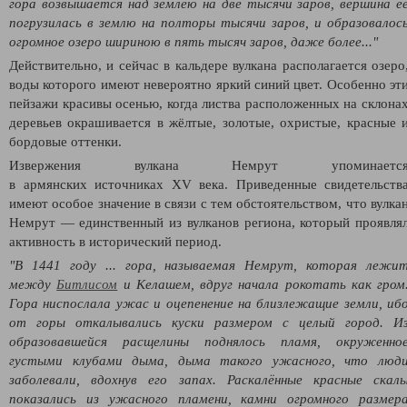
гора возвышается над землею на две тысячи заров
, вершина е
погрузилась в землю на полторы тысячи заров, и образовалос
огромное
озеро
шириною в пять тысяч заров, даже более..."
Действительно, и сейчас в кальдере вулкана располагается озеро
воды которого имеют невероятно яркий синий цвет. Особенно эт
пейзажи красивы осенью, когда листва расположенных на склона
деревьев окрашивается в жёлтые, золотые, охристые, красные 
бордовые оттенки.
Извержения
вулкана
Немрут упоминаетс
в
армянских
источниках XV века.
Приведенные свидетельств
имеют особое значение в связи с тем обстоятельством, что вулка
Немрут — единственный из вулканов региона, который проявля
активность в исторический период.
"В 1441 году ... гора, называемая Немрут, которая лежи
между
Битлисом
и Келашем, вдруг начала рокотать как гром
Гора ниспослала ужас и оцепенение на близлежащие земли, иб
от горы откалывались куски размером с целый город. И
образовавшейся расщелины поднялось пламя, окруженно
густыми клубами дыма, дыма такого ужасного, что люд
заболевали, вдохнув его запах. Раскалённые красные скал
показались из ужасного пламени, камни огромного размер