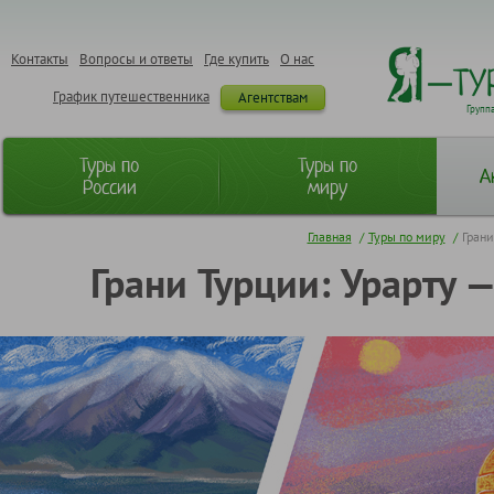
Контакты
Вопросы и ответы
Где купить
О нас
График путешественника
Агентствам
Групп
Туры по
Туры по
А
России
миру
Главная
/
Туры по миру
/
Грани
Грани Турции: Урарту 