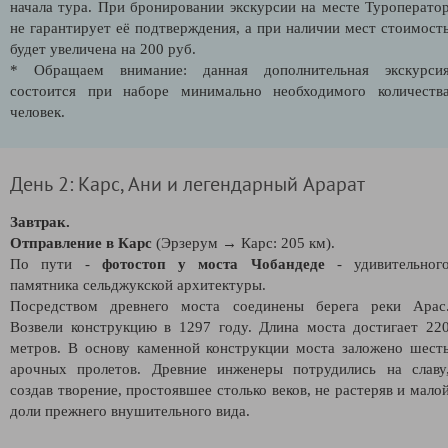
начала тура. При бронировании экскурсии на месте Туроперато
не гарантирует её подтверждения, а при наличии мест стоимост
будет увеличена на 200 руб.
* Обращаем внимание: данная дополнительная экскурси
состоится при наборе минимально необходимого количеств
человек.
День 2: Карс, Ани и легендарный Арарат
Завтрак.
Отправление в Карс
(Эрзерум → Карс: 205 км).
По пути -
фотостоп у моста Чобандеде
- удивительног
памятника сельджукской архитектуры.
Посредством древнего моста соединены берега реки Арас
Возвели конструкцию в 1297 году. Длина моста достигает 22
метров. В основу каменной конструкции моста заложено шест
арочных пролетов. Древние инженеры потрудились на славу
создав творение, простоявшее столько веков, не растеряв и мало
доли прежнего внушительного вида.