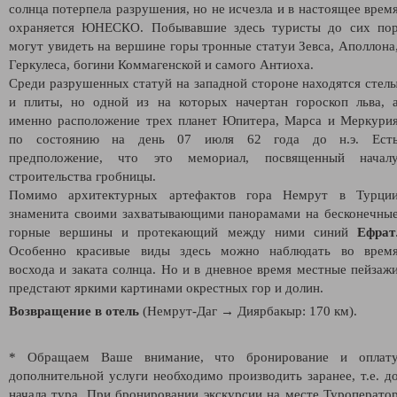
солнца потерпела разрушения, но не исчезла и в настоящее врем
охраняется ЮНЕСКО. Побывавшие здесь туристы до сих по
могут увидеть на вершине горы тронные статуи Зевса, Аполлона
Геркулеса, богини Коммагенской и самого Антиоха.
Среди разрушенных статуй на западной стороне находятся стел
и плиты, но одной из на которых начертан гороскоп льва, 
именно расположение трех планет Юпитера, Марса и Меркури
по состоянию на день 07 июля 62 года до н.э. Ест
предположение, что это мемориал, посвященный начал
строительства гробницы.
Помимо архитектурных артефактов гора Немрут в Турци
знаменита своими захватывающими панорамами на бесконечны
горные вершины и протекающий между ними синий
Ефрат
Особенно красивые виды здесь можно наблюдать во врем
восхода и заката солнца. Но и в дневное время местные пейзаж
предстают яркими картинами окрестных гор и долин.
Возвращение в отель
(Немрут-Даг
→
Диярбакыр: 170 км).
* Обращаем Ваше внимание, что бронирование и оплат
дополнительной услуги необходимо производить заранее, т.е. д
начала тура. При бронировании экскурсии на месте
Туроперато