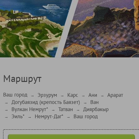
Маршрут
Ваш город
Эрзурум
Карс
Ани
Арарат
→
→
→
→
Догубаязид (крепость Баязет)
Ван
→
→
Вулкан Немрут*
Татван
Диярбакыр
→
→
→
Эиль*
Немрут-Даг*
Ваш город
→
→
→