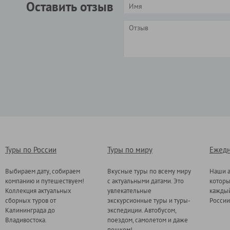
Оставить отзыв
Туры по России
Туры по миру
Ежедн
Выбираем дату, собираем
Вкусные туры по всему миру
Наши а
компанию и путешествуем!
с актуальными датами. Это
котор
Коллекция актуальных
увлекательные
каждый
сборных туров от
экскурсионные туры и туры-
России
Калининграда до
экспедиции. Автобусом,
Владивостока.
поездом, самолетом и даже
пешком!