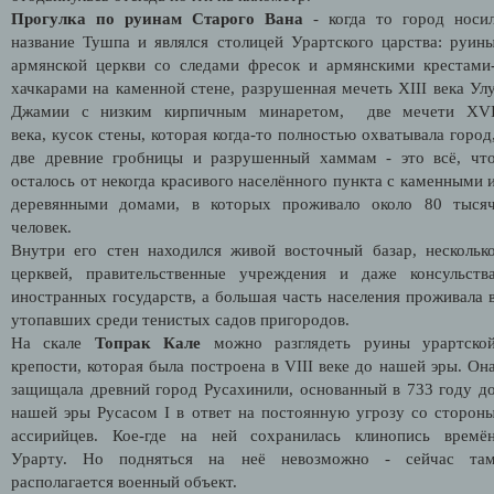
Прогулка по руинам Старого Вана
- когда то город носи
название Тушпа и являлся столицей Урартского царства: руин
армянской церкви со следами фресок и армянскими крестами
хачкарами на каменной стене, разрушенная мечеть XIII века Ул
Джамии с низким кирпичным минаретом, две мечети XV
века, кусок стены, которая когда-то полностью охватывала город
две древние гробницы и разрушенный хаммам - это всё, чт
осталось от некогда красивого населённого пункта с каменными 
деревянными домами, в которых проживало около 80 тыся
человек.
Внутри его стен находился живой восточный базар, нескольк
церквей, правительственные учреждения и даже консульств
иностранных государств, а большая часть населения проживала 
утопавших среди тенистых садов пригородов.
На скале
Топрак Кале
можно разглядеть руины урартско
крепости, которая была построена в VIII веке до нашей эры. Он
защищала древний город Русахинили, основанный в 733 году д
нашей эры Русасом I в ответ на постоянную угрозу со сторон
ассирийцев. Кое-где на ней сохранилась клинопись времё
Урарту. Но подняться на неё невозможно - сейчас та
располагается военный объект.