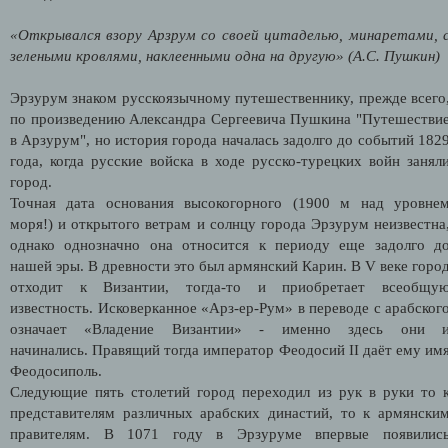
«Открывался взору Арзрум со своей цитаделью, минаретами, 
зелеными кровлями, наклеенными одна на другую» (А.С. Пушкин)
Эрзурум знаком русскоязычному путешественнику, прежде всего
по произведению Александра Сергеевича Пушкина "Путешестви
в Арзурум", но история города началась задолго до событий 182
года, когда русские войска в ходе русско-турецких войн занял
город.
Точная дата основания высокогорного (1900 м над уровне
моря!) и открытого ветрам и солнцу города Эрзурум неизвестна
однако однозначно она относится к периоду еще задолго д
нашей эры. В древности это был армянский Карин. В V веке горо
отходит к Византии, тогда-то и приобретает всеобщу
известность. И
сковерканное «Арз-ер-Рум» в переводе с арабског
означает «Владение Византии» - именно здесь они 
начинались.
Правящий тогда император Феодосий II даёт ему им
Феодосиполь.
Следующие пять столетий город переходил из рук в руки то 
представителям различных арабских династий, то к армянски
правителям. В 1071 году в Эрзуруме впервые появилис