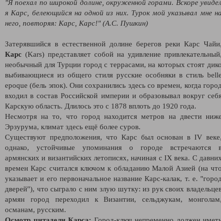
"Я поехал по широкой долине, окруженной горами. Вскоре увиде
я Карс, белеющийся на одной из них. Турок мой указывал мне н
него, повторяя: Карс, Карс!" (А.С. Пушкин)
Затерявшийся в естественной долине берегов реки Карс Чайи
Карс
(Kars) представляет собой на удивление привлекательный
необычный для Турции город с террасами, на которых стоят дик
выбивающиеся из общего стиля русские особняки в стиль bell
epoque (бель эпок). Они сохранились здесь со времен, когда горо
входил в состав Российской империи и образовывал вокруг себ
Карскую область. Длилось это с 1878 вплоть до 1920 года.
Несмотря на то, что город находится метров на двести ниж
Эрзурума, климат здесь ещё более суров.
Существуют предположения, что Карс был основан в IV веке
однако, устойчивые упоминания о городе встречаются 
армянских и византийских летописях, начиная с IX века. С давни
времен Карс считался ключом к обладанию Малой Азией (на чт
указывает и его первоначальное название Карс-калак, т. е. "горо
дверей"), что сыграло с ним злую шутку: из рук своих владельце
армян город переходил к Византии, сельджукам, монголам
османам, русским.
Осмотр цитадели Карса:
Город-ключ непременно должен имет