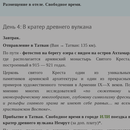
Размещение в отеле. Свободное время.
День 4: В кратер древнего вулкана
Завтрак.
Отправление в Татван
(Ван
→
Татван: 135 км).
По пути -
фотостоп на берегу озера с видом на остров Ахтамар
где располагается армянский
монастырь Святого Креста
построенный в
915
—
921 годах.
Церковь святого Креста один из уникальны
памятников
армянской архитектуры
и один из прекрасны
примеров художественного течения в Армении IX—X веков. П
мнению многих исследователей
«
по сюжетному 
иконографическому многообразию, глубокому символизму фреск
и рельефы главного храма не имеют себе равных… на все
христианском Востоке
».
Прибытие в Татван. Свободное время в городе
ИЛИ
поездка 
кратер древнего вулкана Немрут
(за доп. плату)*.