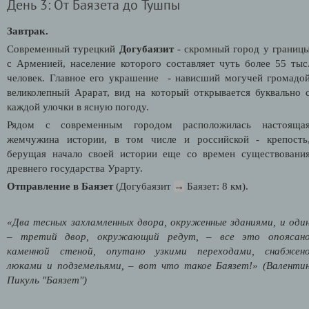
День 3: От Баязета до Тушпы
Завтрак.
Современный турецкий
Догубаязит
- скромный город у границ
с Арменией, население которого составляет чуть более 55 тыс
человек. Главное его украшение - нависший могучей громадо
великолепный Арарат, вид на который открывается буквально 
каждой улочки в ясную погоду.
Рядом с современным городом расположилась настояща
жемчужина истории, в том числе и российской - крепость
берущая начало своей истории еще со времен существовани
древнего государства Урарту.
Отправление в Баязет
(Догубаязит
→
Баязет: 8 км).
«Два тесных захламленных двора, окруженные зданиями, и оди
– третий двор, окружающий редут, – все это опоясан
каменной стеной, опутано узкими переходами, снабжен
люками и подземельями, – вот что такое Баязет!» (Валенти
Пикуль "Баязет")