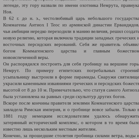
легенде, эту гору назвали по имени охотника Немрута, правнук
Ноя.
В 62 г. до н. э., честолюбивый царь небольшого государств
Коммагены Антиох I Теос из армянской династии Ервандидов
чьи амбиции нередко переходили в манию величия, решил создат
новую религию, которая включила традиции западных греческих 
восточных персидских верований. Себя же правитель объяви
богом Коммагенского царства и главным божество
новоиспеченной веры.
Он распорядился построить для себя гробницу на вершине гор
Немрут. По примеру египетских погребальных строени
усыпальницу выстроили в форме пирамиды. Снаружи святилищ
украсили каменными изваяниями греческих и персидских божест
высотой от 8 до 10 м. Примечательно, что статуя самого Антиох
была установлена на равных среди скульптур других богов.
Вскоре после кончины правителя землями Коммагенского царств
завладела Римская империя, и о гробнице вовсе забыли. Только 
1881 году немецким исследователям удалось обнаружит
затерянный исторический комплекс, о котором в то время был
известно лишь нескольким местным жителям.
Конечно, за прошедшие столетия гробница силами ветра, воды 