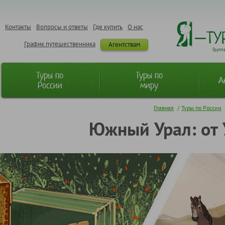
Контакты
Вопросы и ответы
Где купить
О нас
График путешественника
Агентствам
Групп
Туры по
Туры по
А
России
миру
Главная
/
Туры по России
Южный Урал: от 