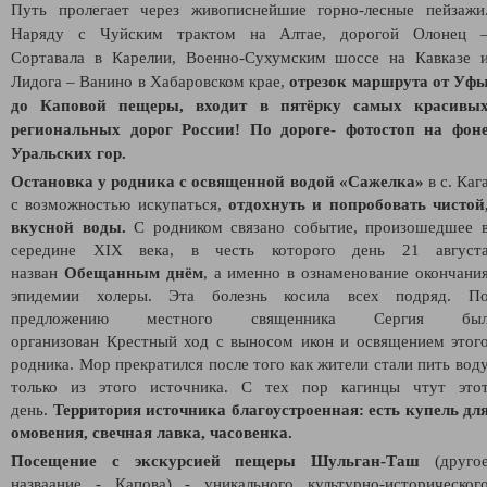
Путь пролегает через живописнейшие горно-лесные пейзажи
Наряду с Чуйским трактом на Алтае, дорогой Олонец 
Сортавала в Карелии, Военно-Сухумским шоссе на Кавказе 
Лидога – Ванино в Хабаровском крае,
отрезок маршрута от Уф
до Каповой пещеры, входит в пятёрку самых красивы
региональных дорог России! По дороге- фотостоп на фон
Уральских гор.
Остановка у
родника с освященной водой «Сажелка»
в с. Каг
с возможностью искупаться
,
отдохнуть и попробовать чистой
вкусной воды.
С родником связано событие, произошедшее 
середине XIX века, в честь которого день 21 август
назван
Обещанным днём
, а именно в ознаменование окончани
эпидемии холеры. Эта болезнь косила всех подряд. П
предложению местного священника Сергия бы
организован Крестный ход с выносом икон и освящением этог
родника. Мор прекратился после того как жители стали пить вод
только из этого источника. С тех пор кагинцы чтут это
день.
Территория источника благоустроенная: есть купель дл
омовения, свечная лавка, часовенка.
Посещение с экскурсией пещеры Шульган-Таш
(друго
назваание - Капова)
- уникального культурно-историческог