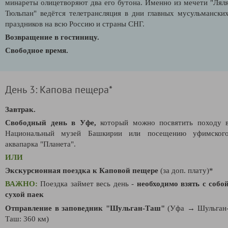
минареты олицетворяют два его бутона. Именно из мечети "Лял
Тюльпан" ведётся телетрансляция в дни главных мусульмански
праздников на всю Россию и страны СНГ.
Возвращение в гостиницу.
Свободное время.
День 3: Капова пещера*
Завтрак.
Свободный день в Уфе,
который можно посвятить походу 
Н
ациональный музей Башкирии или посещению у
фимског
аквапарка "Планета".
ИЛИ
Экскурсионная поездка к Каповой пещере
(за доп. плату)*
ВАЖНО:
Поездка займет весь день -
необходимо взять с собо
сухой паек
Отправление в заповедник "Шульган-Таш"
(Уфа → Шульган
Таш: 360 км)