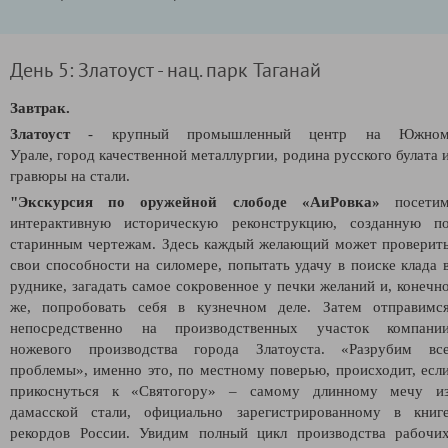
День 5: Златоуст - нац. парк Таганай
Завтрак.
Златоуст
- крупный промышленный центр на Южно
Урале,
город качественной металлургии,
родина русского булата 
гравюры на стали.
"Экскурсия по оружейной слободе «АиРовка»
посети
интерактивную историческую реконструкцию, созданную п
старинным чертежам. Здесь каждый желающий может проверит
свои способности на силомере, попытать удачу в поиске клада 
руднике, загадать самое сокровенное у печки желаний и, конечн
же, попробовать себя в кузнечном деле. Затем отправимс
непосредственно на производственных участок компани
ножевого производства города Златоуста. «Разрубим вс
проблемы», именно это, по местному поверью, происходит, есл
прикоснуться к «Святогору» – самому длинному мечу и
дамасской стали, официально зарегистрированному в книг
рекордов России. Увидим полный цикл производства рабочи