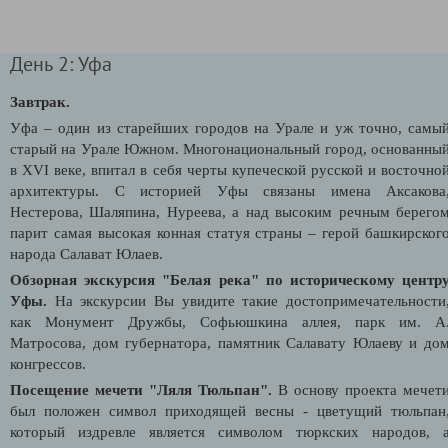
День 2: Уфа
Завтрак.
Уфа – один из старейших городов на Урале и уж точно, самы
старый на Урале Южном. Многонациональный город, основанны
в XVI веке, впитал в себя черты купеческой русской и восточно
архитектуры. С историей Уфы связаны имена Аксакова
Нестерова, Шаляпина, Нуреева, а над высоким речным берего
парит самая высокая конная статуя страны – герой башкирског
народа Салават Юлаев.
Обзорная экскурсия "Белая река" по историческому центр
Уфы
.
На экскурсии Вы увидите такие достопримечательности
как Монумент Дружбы, Софьюшкина аллея, парк им. А
Матросова, дом губернатора, памятник Салавату Юлаеву и до
конгрессов.
Посещение мечети "Ляля Тюльпан".
В основу проекта мечет
был положен символ приходящей весны - цветущий тюльпан
который издревле является символом тюркских народов, 