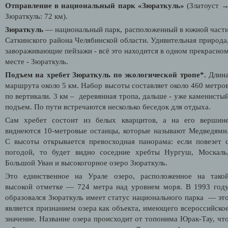
Отправление в национальный парк «Зюраткуль»
(Златоуст 
Зюраткуль: 72 км).
Зюраткуль
— национальный парк, расположенный в южной част
Саткинского района Челябинской области. Удивительная природа
завораживающие пейзажи - всё это находится в одном прекрасно
месте - Зюраткуль.
Подъем на хребет Зюраткуль по экологической тропе*.
Длин
маршрута около 5 км. Набор высоты составляет около 460 метро
по вертикали. 3 км –
деревянная тропа, дальше - уже каменисты
подъем. По пути встречаются несколько беседок для отдыха.
Сам хребет состоит из белых кварцитов, а на его вершин
виднеются 10-метровые останцы, которые называют Медведями
С высоты открывается превосходная панорама: если повезет 
погодой, то будет видно соседние хребты Нургуш, Москаль
Большой Уван и высокогорное озеро Зюраткуль.
Это единственное на Урале озеро, расположенное на тако
высокой отметке — 724 метра над уровнем моря. В 1993 год
образовался Зюраткуль имеет статус н
ационального парка
— эт
является признанием озера как объекта, имеющего всероссийско
значение. Название озера происходит от топонима Юрак-Тау, чт