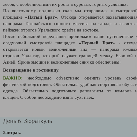
лесов, с особенностями их роста в суровых горных условиях.
По восточному подножью скал мы отправимся к смотрово
площадке
«Пятый Брат»
. Отсюда открывается захватывающа
панорама Таганайского горного массива на западе и лесисты
пейзажи отрогов Уральского хребта на востоке.
После небольшой передышки продолжим наше путешествие 
следующей смотровой площадке
«Первый Брат»
- откуд
открывается новый великолепный вид — панорама южны
отрогов Урал-тау, который служит границей между Европой 
Азией. Яркие эмоции и великолепные снимки обеспечены!
Возвращение в гостиницу.
ВАЖНО:
необходимо объективно оценить уровень свое
физической подготовки. Обязательна удобная спортивная обувь 
одежда. Обязательно подготовьте репелленты от комаров 
клещей. С собой необходимо взять сух. паёк.
День 6: Зюраткуль
Завтрак.