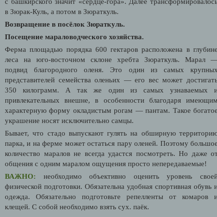
с башкирского значит «сердце-гора». Далее трансформировалос
в Зюрак-Куль, а потом в Зюраткуль.
Возвращение в посёлок Зюраткуль.
Посещение мараловодческого хозяйства.
Ферма площадью порядка 600 гектаров расположена в глубин
леса на юго-восточном склоне хребта Зюраткуль. Марал 
подвид благородного оленя. Это один из самых крупны
представителей семейства оленьих — его вес может достигат
350 килограмм. А так же один из самых узнаваемых 
привлекательных внешне, в особенности благодаря имеющи
характерную форму окладистым рогам — пантам. Такое богато
украшение носят исключительно самцы.
Бывает, что стадо выпускают гулять на обширную территори
парка, и на ферме может остаться пару оленей. Поэтому большо
количество маралов не всегда удастся посмотреть. Но даже о
общения с одним маралом ощущения просто непередаваемые!
ВАЖНО:
необходимо объективно оценить уровень свое
физической подготовки. Обязательна удобная спортивная обувь 
одежда. Обязательно подготовьте репелленты от комаров 
клещей. С собой необходимо взять сух. паёк.