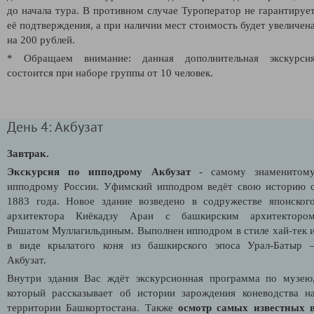
до начала тура. В противном случае Туроператор не гарантируе
её подтверждения, а при наличии мест стоимость будет увеличен
на 200 рублей.
* Обращаем внимание: данная дополнительная экскурси
состоится при наборе группы от 10 человек.
День 4: Акбузат
Завтрак.
Экскурсия по ипподрому Акбузат
- самому знаменитом
ипподрому России. Уфимский ипподром ведёт свою историю 
1883 года. Новое здание возведено в содружестве японског
архитектора Киёкадзу Араи с башкирским архитекторо
Ришатом Муллагильдиным. Выполнен ипподром в стиле хай-тек 
в виде крылатого коня из башкирского эпоса Урал-Батыр 
Акбузат.
Внутри здания Вас ждёт экскурсионная программа по музею
который рассказывает об истории зарождения коневодства н
территории Башкортостана. Также
осмотр самых известных 