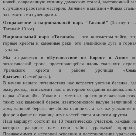
ножей, современную кузницу дамасских сталей, выставочный за
с лучшими работами мастеров. Заглянем в магазин «Живая сталь
за памятными сувенирами.
Отправление в национальный парк "Таганай"
(Златоуст 
Таганай: 10 км).
Национальный парк «Таганай»
– это километры тайги, эт
горные хребты и каменные реки, это альпийские луга и горна
тундра.
Мы отправимся в
«Путешествие по Европе и Азии»
п
экологической тропе, простирающейся вдоль скального отрог
Уральского хребта в районе урочища
«Сем
братьев»
(Семибратка).
В начале нашего путешествия нас встретит уютная беседка, гд
экскурсовод познакомит нас с историей создания национальног
парка «Таганай». Узнаем о местных достопримечательностях
таких как каменной березе, авантюриновом валуне величиной 
дом, каповой березе, лечебном осиннике, а так же услышим 
флоре и фауне на границе двух частей света и многом другом.
Наш маршрут состоит из 13 тематических участков, каждый и
которых раскроет нам свои тайны уральской природы
Познакомимся с историей освоения и восстановления уральски