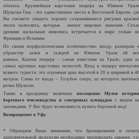
объекта.
Крупнейшая карстовая пещера на Южном Урал
Шульган-Таш - это единственное место в Восточной Европе, гд
Вы сможете увидеть хорошо сохранившиеся рисунки краско
эпохи палеолита, которые имеют мировое значение. Стол
древняя наскальная живопись встречается в мире только в
Франции и Испании.
По своим морфологическим особенностям: входу, размерам 
убранству залов и галерей на Южном Урале ей не
равных.
Капова пещера – самая известная на Урале, одна и
самых крупных карстовых полостей. Вход в пещеру впечатли
всякого туриста: это огромная арка высотой в 20 и шириной в 4
метров. Слева от входа – Голубое озеро, из которого вытекае
речка Шульган.
Также в программу включено
посещение Музея истори
бортевого пчеловодства и смотровых площадок
с видом н
заповедник. У Вас будет возможность купить бортевой мед!
Возвращение в Уфу.
* Обращаем Ваше внимание, что бронирование и оплат
дополнительной экскурсии необходимо производить заранее, т.е