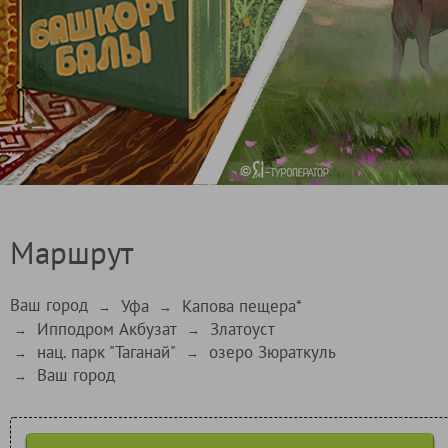
Маршрут
Ваш город
Уфа
Капова пещера*
→
→
Ипподром Акбузат
Златоуст
→
→
нац. парк "Таганай"
озеро Зюраткуль
→
→
Ваш город
→