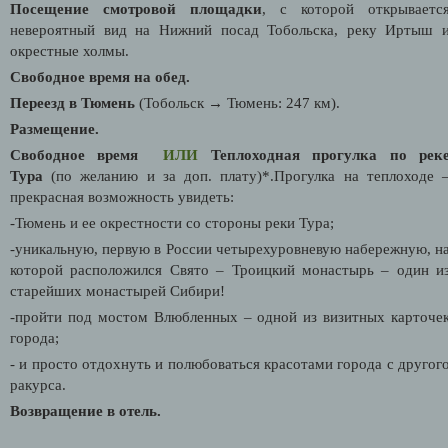
Посещение смотровой площадки
, с которой открываетс
невероятный вид на Нижний посад Тобольска, реку Иртыш 
окрестные холмы.
Свободное время на обед.
Переезд в Тюмень
(Тобольск → Тюмень: 247 км).
Размещение.
Свободное время
ИЛИ
Теплоходная прогулка по рек
Тура
(по желанию и за доп. плату)*.Прогулка на теплоходе 
прекрасная возможность увидеть:
-Тюмень и ее окрестности со стороны реки Тура;
-уникальную, первую в России четырехуровневую набережную, н
которой расположился Свято – Троицкий монастырь – один и
старейших монастырей Сибири!
-пройти под мостом Влюбленных – одной из визитных карточе
города;
- и просто отдохнуть и полюбоваться красотами города с другог
ракурса.
Возвращение в отель.