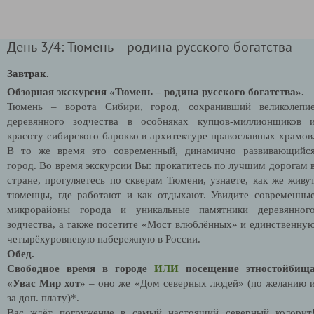
День 3/4: Тюмень – родина русского богатства
Завтрак.
Обзорная экскурсия «Тюмень – родина русского богатства».
Тюмень – ворота Сибири, город, сохранивший великолепи
деревянного зодчества в особняках купцов-миллионщиков 
красоту сибирского барокко в архитектуре православных храмов
В то же время это современный, динамично развивающийс
город.
Во время экскурсии Вы:
прокатитесь по лучшим дорогам 
стране, прогуляетесь по скверам Тюмени, узнаете, как же живу
тюменцы, где работают и как отдыхают. Увидите современны
микрорайоны города и уникальные памятники деревянног
зодчества, а также посетите «Мост влюблённых» и единственну
четырёхуровневую набережную в России.
Обед.
Свободное время в городе
ИЛИ
посещение этностойбищ
«Увас Мир хот»
– оно же «Дом северных людей»
(по желанию 
за доп. плату)*.
Вас ждёт погружение в самый настоящий северный колорит