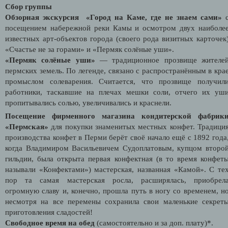
Сбор группы
Обзорная экскурсия «Город на Каме, где не знаем сами»
посещением набережной реки Камы и осмотром двух наиболе
известных арт-объектов города (своего рода визитных карточек
«Счастье не за горами» и «Пермяк солёные уши».
«Пермяк солёные уши»
— традиционное прозвище жителе
пермских земель. По легенде, связано с распространённым в кра
промыслом солеварения. Считается, что прозвище получил
работники, таскавшие на плечах мешки соли, отчего их уш
пропитывались солью, увеличивались и краснели.
Посещение фирменного магазина кондитерской фабрик
«Пермская»
для покупки знаменитых местных конфет. Традици
производства конфет в Перми берёт своё начало ещё с 1892 года
когда Владимиром Васильевичем Судоплатовым, купцом второ
гильдии, была открыта первая конфектная (в то время конфет
называли «Конфектами») мастерская, названная «Камой». С те
пор та самая мастерская росла, расширялась, приобрел
огромную славу и, конечно, прошла путь в ногу со временем, н
несмотря на все перемены сохранила свои маленькие секрет
приготовления сладостей!
Свободное время на обед
(самостоятельно и за доп. плату)*.