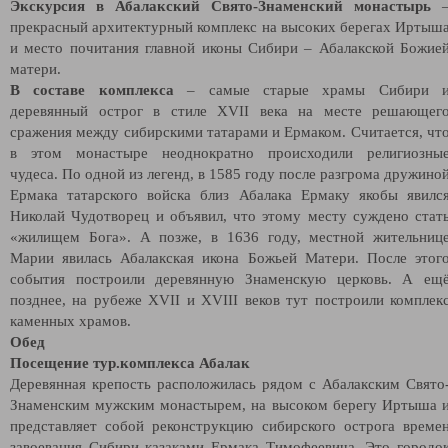
Экскурсия в Абалакский Свято-Знаменский монастырь
прекрасный архитектурный комплекс на высоких берегах Иртыш
и место почитания главной иконы Сибири – Абалакской Божие
матери.
В составе комплекса
– самые старые храмы Сибири 
деревянный острог в стиле XVII века на месте решающег
сражения между сибирскими татарами и Ермаком. Считается, чт
в этом монастыре неоднократно происходили религиозны
чудеса. По одной из легенд, в 1585 году после разгрома дружино
Ермака татарского войска близ Абалака Ермаку якобы явилс
Николай Чудотворец и объявил, что этому месту суждено стат
«жилищем Бога». А позже, в 1636 году, местной жительниц
Марии явилась Абалакская икона Божьей Матери. После этог
события построили деревянную Знаменскую церковь. А ещ
позднее, на рубеже XVII и XVIII веков тут построили комплек
каменных храмов.
Обед
Посещение тур.комплекса Абалак
Деревянная крепость расположилась рядом с Абалакским Свято
Знаменским мужским монастырем, на высоком берегу Иртыша 
представляет собой реконструкцию сибирского острога време
завоевания Сибири казаками Ермака Тимофеевича.
Это городо