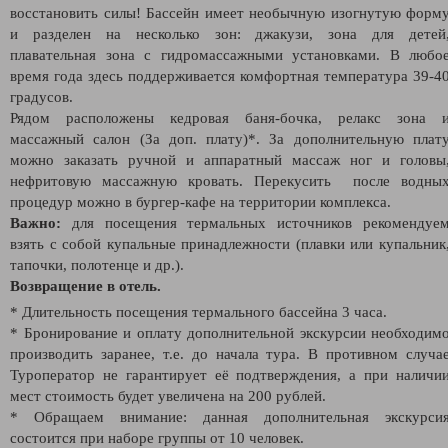
восстановить силы! Бассейн имеет необычную изогнутую форм
и разделен на несколько зон: джакузи, зона для детей
плавательная зона с гидромассажными установками. В любо
время года здесь поддерживается комфортная температура 39-4
градусов.
Рядом расположены кедровая баня-бочка, релакс зона 
массажный салон (За доп. плату)*. За дополнительную плат
можно заказать ручной и аппаратный массаж ног и головы
нефритовую массажную кровать. Перекусить после водны
процедур можно в бургер-кафе на территории комплекса.
Важно:
для посещения термальных источников рекомендуе
взять с собой купальные принадлежности (плавки или купальник
тапочки, полотенце и др.).
Возвращение в отель.
* Длительность посещения термального бассейна 3 часа.
* Бронирование и оплату дополнительной экскурсии необходим
производить заранее, т.е. до начала тура. В противном случа
Туроператор не гарантирует её подтверждения, а при наличи
мест стоимость будет увеличена на 200 рублей.
* Обращаем внимание: данная дополнительная экскурси
состоится при наборе группы от 10 человек.