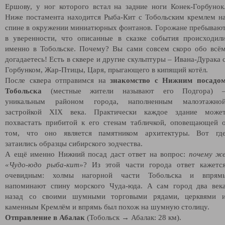
Ершову, у ног которого встал на задние ноги Конек-Горбунок
Ниже постамента находится Рыба-Кит с Тобольским кремлем н
спине в окружении миниатюрных фонтанов. Горожане пребываю
в уверенности, что описанные в сказке события происходил
именно в Тобольске. Почему? Вы сами совсем скоро обо всё
догадаетесь! Есть в сквере и другие скульптуры – Ивана-Дурака 
Горбунком, Жар-Птицы, Царя, прыгающего в кипящий котёл.
После сквера отправимся на
знакомство с Нижним посадо
Тобольска
(местные жители называют его Подгора) 
уникальным районом города, наполненным малоэтажно
застройкой XIX века. Практически каждое здание може
похвастать прибитой к его стенам табличкой, оповещающей 
том, что оно является памятником архитектуры. Вот гд
затаились образцы сибирского зодчества.
А ещё именно Нижний посад даст ответ на вопрос:
почему ж
«Чудо-юдо рыба-кит»
? Из этой части города ответ кажетс
очевидным: холмы нагорной части Тобольска и впрям
напоминают спину морского Чуда-юда. А сам город два век
назад со своими шумными торговыми рядами, церквями 
каменным Кремлём и впрямь был похож на шумную столицу.
Отправление в Абалак
(Тобольск → Абалак: 28 км).