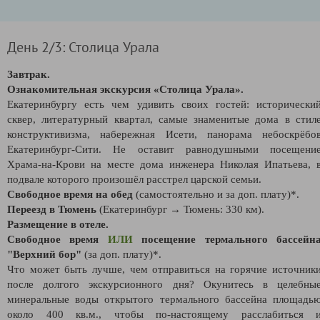
День 2/3: Столица Урала
Завтрак.
Ознакомительная экскурсия «Столица Урала».
Екатеринбургу есть чем удивить своих гостей: исторически
сквер, литературный квартал, самые знаменитые дома в стил
конструктивизма, набережная Исети, панорама небоскрёбо
Екатеринбург-Сити. Не оставит равнодушными посещени
Храма-на-Крови на месте дома инженера Николая Ипатьева, 
подвале которого произошёл расстрел царской семьи.
Свободное время на обед
(самостоятельно и за доп. плату)*.
Переезд в Тюмень
(Екатеринбург → Тюмень: 330 км).
Размещение в отеле.
Свободное время
ИЛИ
посещение термального бассейн
"Верхний бор"
(за доп. плату)*.
Что может быть лучше, чем отправиться на горячие источник
после долгого экскурсионного дня? Окунитесь в целебны
минеральные воды открытого термального бассейна площадь
около 400 кв.м., чтобы по-настоящему расслабиться 