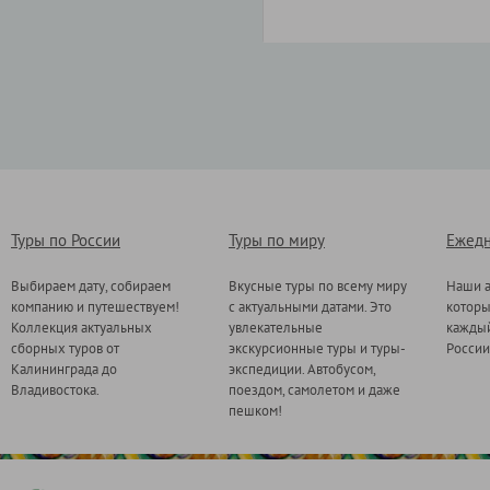
Туры по России
Туры по миру
Ежедн
Выбираем дату, собираем
Вкусные туры по всему миру
Наши а
компанию и путешествуем!
с актуальными датами. Это
котор
Коллекция актуальных
увлекательные
каждый
сборных туров от
экскурсионные туры и туры-
России
Калининграда до
экспедиции. Автобусом,
Владивостока.
поездом, самолетом и даже
пешком!