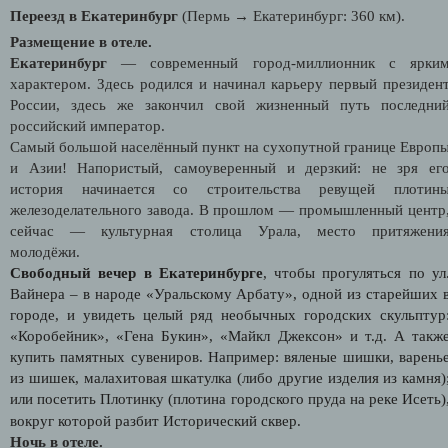
Переезд в Екатеринбург
(Пермь → Екатеринбург: 360 км).
Размещение в отеле.
Екатеринбург
— современный город-миллионник с ярки
характером. Здесь родился и начинал карьеру первый президен
России, здесь же закончил свой жизненный путь последни
российский император.
Самый большой населённый пункт на сухопутной границе Европ
и Азии! Напористый, самоуверенный и дерзкий: не зря ег
история начинается со строительства ревущей плотин
железоделательного завода. В прошлом — промышленный центр
сейчас — культурная столица Урала, место притяжени
молодёжи.
Свободный вечер в Екатеринбурге
, чтобы прогуляться по ул
Вайнера – в народе «Уральскому Арбату», одной из старейших 
городе, и увидеть целый ряд необычных городских скульптур
«Коробейник», «Гена Букин», «Майкл Джексон» и т.д. А такж
купить памятных сувениров. Например: вяленые шишки, варень
из шишек, малахитовая шкатулка (либо другие изделия из камня)
или посетить Плотинку (плотина городского пруда на реке Исеть)
вокруг которой разбит Исторический сквер.
Ночь в отеле.