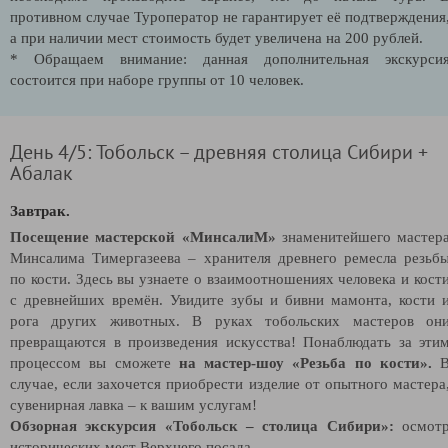
противном случае Туроператор не гарантирует её подтверждения
а при наличии мест стоимость будет увеличена на 200 рублей.
* Обращаем внимание: данная дополнительная экскурси
состоится при наборе группы от 10 человек.
День 4/5: Тобольск – древняя столица Сибири +
Абалак
Завтрак.
Посещение мастерской «МинсалиМ»
знаменитейшего мастер
Минсалима Тимергазеева – хранителя древнего ремесла резьб
по кости. Здесь вы узнаете о взаимоотношениях человека и кост
с древнейших времён. Увидите зубы и бивни мамонта, кости 
рога других животных. В руках тобольских мастеров он
превращаются в произведения искусства! Понаблюдать за эти
процессом вы сможете
на мастер-шоу «Резьба по кости».
случае, если захочется приобрести изделие от опытного мастера
сувенирная лавка – к вашим услугам!
Обзорная экскурсия «Тобольск – столица Сибири»:
осмот
исторических мест Верхнего посада.