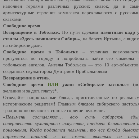
наполнен героями различных русских сказок, да и сам
архитектурные строения комплекса перекликаются с русским
сказками.
Свободное время
Возвращение в Тобольск.
По пути сделаем
памятный кадр 
стеллы «Здесь начинается Сибирь»
, на берегу Иртыша, с видо
на сибирские дали.
Свободное время в Тобольске
– отличная возможност
прогуляться по городу и попробовать найти его символы 
тобольских ангелов. Ангелы Тобольска — это 10 арт-объектов
созданных скульптором Дмитрием Прибыльновым.
Возвращение в отель.
Свободное время
ИЛИ
ужин «Сибирское застолье»
(п
желанию и за доп. плату)*.
Отведайте национальные блюда, приготовленные по реальны
историческим рецептам! Главным блюдом сибирского застоль
традиционно являются сочные горячие пельмени.
«Пельмени составляют… всю суть сибирской еды
совершенство кулинарного искусства, предмет благоговения 
поклонения. Когда подаются пельмени, то все блюда бываю
поражены паникой и не смеют являться на стол