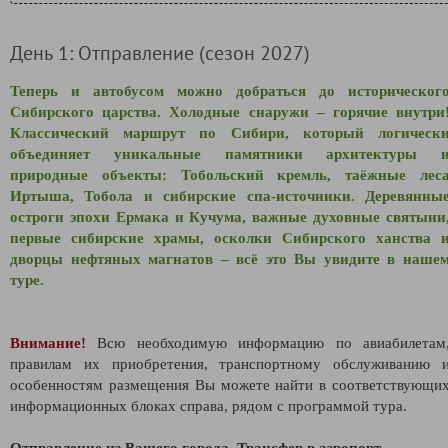
День 1: Отправление (сезон 2027)
Теперь и автобусом можно добраться до историческог
Сибирского царства. Холодные снаружи – горячие внутри
Классический маршрут по Сибири, который логическ
объединяет уникальные памятники архитектуры 
природные объекты: Тобольский кремль, таёжные лес
Иртыша, Тобола и сибирские спа-источники. Деревянны
остроги эпохи Ермака и Кучума, важные духовные святыни
первые сибирские храмы, осколки Сибирского ханства 
дворцы нефтяных магнатов – всё это Вы увидите в наше
туре.
Внимание!
Всю необходимую информацию по авиабилетам
правилам их приобретения, транспортному обслуживанию 
особенностям размещения Вы можете найти в соответствующи
информационных блоках справа, рядом с программой тура.
Отправление из Вашего города. Трансфер в аэропорт.