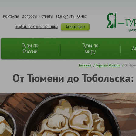
Контакты
Вопросы и ответы
Где купить
О нас
График путешественника
Агентствам
Групп
Туры по
Туры по
А
России
миру
Главная
/
Туры по России
/
От Тюм
От Тюмени до Тобольска: