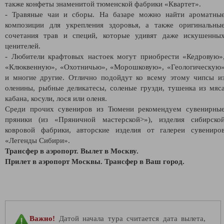
также конфеты знаменитой тюменской фабрики «Квартет».
- Травяные чаи и сборы. На базаре можно найти ароматны
композиции для укрепления здоровья, а также оригинальны
сочетания трав и специй, которые удивят даже искушенны
ценителей.
- Любители крафтовых настоек могут приобрести «Кедровую»
«Клюквенную», «Охотничью», «Морошковую», «Геологическую
и многие другие. Отлично подойдут ко всему этому чипсы и
оленины, рыбные деликатесы, соленые грузди, тушенка из мяс
кабана, косули, лося или оленя.
Среди прочих сувениров из Тюмени рекомендуем сувенирны
пряники (из «Пряничной мастерской>»), изделия сибирско
ковровой фабрики, авторские изделия от галереи сувениро
«Легенды Сибири».
Трансфер в аэропорт. Вылет в Москву.
Прилет в аэропорт Москвы. Трансфер в Ваш город.
Важно!
Датой начала тура считается дата вылета,