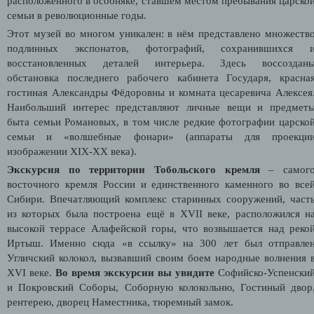
расположенного в особняке, ставшем местом пребывания царско
семьи в революционные годы.
Этот музей во многом уникален: в нём представлено множеств
подлинных экспонатов, фотографий, сохранившихся 
восстановленных деталей интерьера. Здесь воссоздан
обстановка последнего рабочего кабинета Государя, красна
гостиная Александры Фёдоровны и комната цесаревича Алексея
Наибольший интерес представляют личные вещи и предмет
быта семьи Романовых, в том числе редкие фотографии царско
семьи и «волшебные фонари» (аппараты для проекци
изображении XIX-XX века).
Экскурсия по территории Тобольского кремля
– самог
восточного кремля России и единственного каменного во все
Сибири. Впечатляющий комплекс старинных сооружений, част
из которых была построена ещё в XVII веке, расположился н
высокой террасе Алафейской горы, что возвышается над реко
Иртыш. Именно сюда «в ссылку» на 300 лет был отправле
Угличский колокол, вызвавший своим боем народные волнения 
XVI веке.
Во время экскурсии вы увидите
Софийско-Успенски
и Покровский Соборы, Соборную колокольню, Гостиный двор
рентерею, дворец Наместника, тюремный замок.