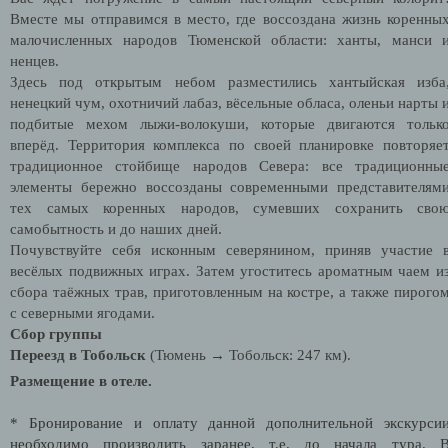
Вместе мы отправимся в место, где воссоздана жизнь коренны
малочисленных народов Тюменской области: ханты, манси 
ненцев.
Здесь под открытым небом разместились хантыйская изба
ненецкий чум, охотничий лабаз, вёсельные обласа, оленьи нарты 
подбитые мехом лыжи-волокуши, которые двигаются тольк
вперёд.
Территория комплекса по своей планировке повторяе
традиционное стойбище народов Севера:
все традиционны
элементы бережно воссозданы современными представителям
тех самых коренных народов, сумевших сохранить сво
самобытность и до наших дней.
Почувствуйте себя исконным северянином, приняв участие 
весёлых подвижных играх. Затем угоститесь ароматным чаем и
сбора таёжных трав, приготовленным на костре, а также пирого
с северными ягодами.
Сбор группы
Переезд в Тобольск
(Тюмень → Тобольск: 247 км).
Размещение в отеле.
* Бронирование и оплату данной дополнительной экскурси
необходимо производить заранее, т.е. до начала тура. 