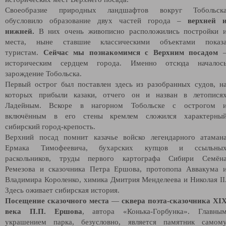
Своеобразие природных ландшафтов вокруг Тобольск
обусловило образование двух частей города –
верхней 
нижней.
В них очень живописно расположились постройки 
места, ныне ставшие классическими объектами показ
туристам.
Сейчас мы познакомимся с Верхним посадом
историческим сердцем города. Именно отсюда началос
зарождение Тобольска.
Первый острог был поставлен здесь из разобранных судов, н
которых прибыли казаки, отчего он и назван в летопися
Ладейным. Вскоре в нагорном Тобольске с острогом 
включённым в его стены кремлем сложился характерны
сибирский город-крепость.
Верхний посад помнит казачье войско легендарного атаман
Ермака Тимофеевича, бухарских купцов и ссыльны
раскольников, труды первого картографа Сибири Семён
Ремезова и сказочника Петра Ершова, протопопа Аввакума 
Владимира Короленко, химика Дмитрия Менделеева и Николая II
Здесь оживает сибирская история.
Посещение
сказочного места
—
сквера поэта-сказочника XI
века П.П. Ершова
, автора «Конька-Горбунка». Главны
украшением парка, безусловно, является памятник самом