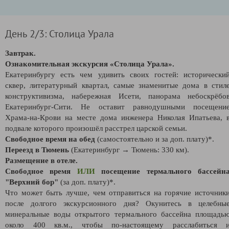
День 2/3: Столица Урала
Завтрак.
Ознакомительная экскурсия «Столица Урала».
Екатеринбургу есть чем удивить своих гостей: исторически
сквер, литературный квартал, самые знаменитые дома в стил
конструктивизма, набережная Исети, панорама небоскрёбо
Екатеринбург-Сити. Не оставит равнодушными посещени
Храма-на-Крови на месте дома инженера Николая Ипатьева, 
подвале которого произошёл расстрел царской семьи.
Свободное время на обед
(самостоятельно и за доп. плату)*.
Переезд в Тюмень
(Екатеринбург → Тюмень: 330 км).
Размещение в отеле.
Свободное время
ИЛИ
посещение термального бассейн
"Верхний бор"
(за доп. плату)*.
Что может быть лучше, чем отправиться на горячие источник
после долгого экскурсионного дня? Окунитесь в целебны
минеральные воды открытого термального бассейна площадь
около 400 кв.м., чтобы по-настоящему расслабиться 