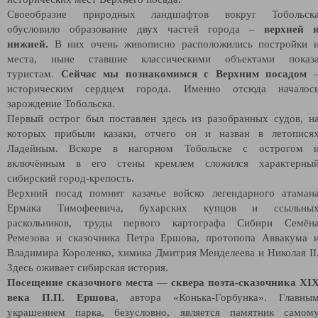
Своеобразие природных ландшафтов вокруг Тобольск
обусловило образование двух частей города –
верхней 
нижней.
В них очень живописно расположились постройки 
места, ныне ставшие классическими объектами показ
туристам.
Сейчас мы познакомимся с Верхним посадом
историческим сердцем города. Именно отсюда началос
зарождение Тобольска.
Первый острог был поставлен здесь из разобранных судов, н
которых прибыли казаки, отчего он и назван в летопися
Ладейным. Вскоре в нагорном Тобольске с острогом 
включённым в его стены кремлем сложился характерны
сибирский город-крепость.
Верхний посад помнит казачье войско легендарного атаман
Ермака Тимофеевича, бухарских купцов и ссыльны
раскольников, труды первого картографа Сибири Семён
Ремезова и сказочника Петра Ершова, протопопа Аввакума 
Владимира Короленко, химика Дмитрия Менделеева и Николая II
Здесь оживает сибирская история.
Посещение
сказочного места
—
сквера поэта-сказочника XI
века П.П. Ершова
, автора «Конька-Горбунка». Главны
украшением парка, безусловно, является памятник самом