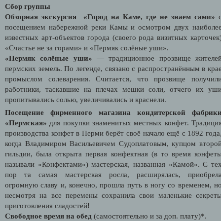
Сбор группы
Обзорная экскурсия «Город на Каме, где не знаем сами»
посещением набережной реки Камы и осмотром двух наиболе
известных арт-объектов города (своего рода визитных карточек
«Счастье не за горами» и «Пермяк солёные уши».
«Пермяк солёные уши»
— традиционное прозвище жителе
пермских земель. По легенде, связано с распространённым в кра
промыслом солеварения. Считается, что прозвище получил
работники, таскавшие на плечах мешки соли, отчего их уш
пропитывались солью, увеличивались и краснели.
Посещение фирменного магазина кондитерской фабрик
«Пермская»
для покупки знаменитых местных конфет. Традици
производства конфет в Перми берёт своё начало ещё с 1892 года
когда Владимиром Васильевичем Судоплатовым, купцом второ
гильдии, была открыта первая конфектная (в то время конфет
называли «Конфектами») мастерская, названная «Камой». С те
пор та самая мастерская росла, расширялась, приобрел
огромную славу и, конечно, прошла путь в ногу со временем, н
несмотря на все перемены сохранила свои маленькие секрет
приготовления сладостей!
Свободное время на обед
(самостоятельно и за доп. плату)*.