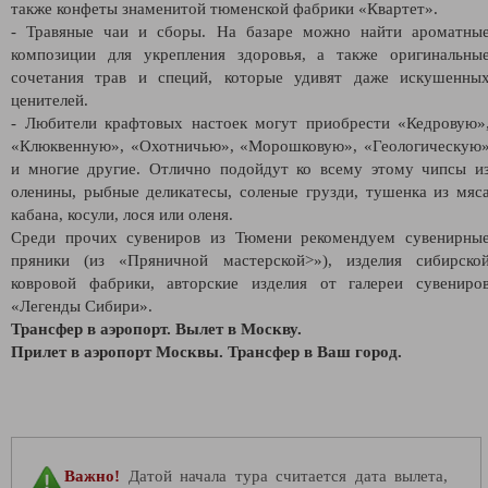
также конфеты знаменитой тюменской фабрики «Квартет».
- Травяные чаи и сборы. На базаре можно найти ароматны
композиции для укрепления здоровья, а также оригинальны
сочетания трав и специй, которые удивят даже искушенны
ценителей.
- Любители крафтовых настоек могут приобрести «Кедровую»
«Клюквенную», «Охотничью», «Морошковую», «Геологическую
и многие другие. Отлично подойдут ко всему этому чипсы и
оленины, рыбные деликатесы, соленые грузди, тушенка из мяс
кабана, косули, лося или оленя.
Среди прочих сувениров из Тюмени рекомендуем сувенирны
пряники (из «Пряничной мастерской>»), изделия сибирско
ковровой фабрики, авторские изделия от галереи сувениро
«Легенды Сибири».
Трансфер в аэропорт. Вылет в Москву.
Прилет в аэропорт Москвы. Трансфер в Ваш город.
Важно!
Датой начала тура считается дата вылета,