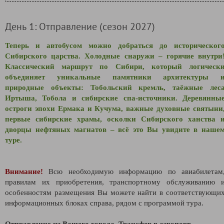
День 1: Отправление (сезон 2027)
Теперь и автобусом можно добраться до историческог
Сибирского царства. Холодные снаружи – горячие внутри
Классический маршрут по Сибири, который логическ
объединяет уникальные памятники архитектуры 
природные объекты: Тобольский кремль, таёжные лес
Иртыша, Тобола и сибирские спа-источники. Деревянны
остроги эпохи Ермака и Кучума, важные духовные святыни
первые сибирские храмы, осколки Сибирского ханства 
дворцы нефтяных магнатов – всё это Вы увидите в наше
туре.
Внимание!
Всю необходимую информацию по авиабилетам
правилам их приобретения, транспортному обслуживанию 
особенностям размещения Вы можете найти в соответствующи
информационных блоках справа, рядом с программой тура.
Отправление из Вашего города. Трансфер в аэропорт.