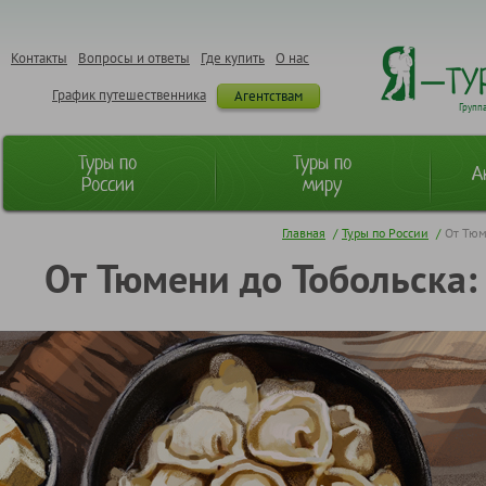
Контакты
Вопросы и ответы
Где купить
О нас
График путешественника
Агентствам
Групп
Туры по
Туры по
А
России
миру
Главная
/
Туры по России
/
От Тюм
От Тюмени до Тобольска: