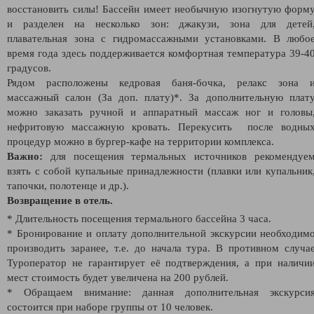
восстановить силы! Бассейн имеет необычную изогнутую форм
и разделен на несколько зон: джакузи, зона для детей
плавательная зона с гидромассажными установками. В любо
время года здесь поддерживается комфортная температура 39-4
градусов.
Рядом расположены кедровая баня-бочка, релакс зона 
массажный салон (За доп. плату)*. За дополнительную плат
можно заказать ручной и аппаратный массаж ног и головы
нефритовую массажную кровать. Перекусить после водны
процедур можно в бургер-кафе на территории комплекса.
Важно:
для посещения термальных источников рекомендуе
взять с собой купальные принадлежности (плавки или купальник
тапочки, полотенце и др.).
Возвращение в отель.
* Длительность посещения термального бассейна 3 часа.
* Бронирование и оплату дополнительной экскурсии необходим
производить заранее, т.е. до начала тура. В противном случа
Туроператор не гарантирует её подтверждения, а при наличи
мест стоимость будет увеличена на 200 рублей.
* Обращаем внимание: данная дополнительная экскурси
состоится при наборе группы от 10 человек.