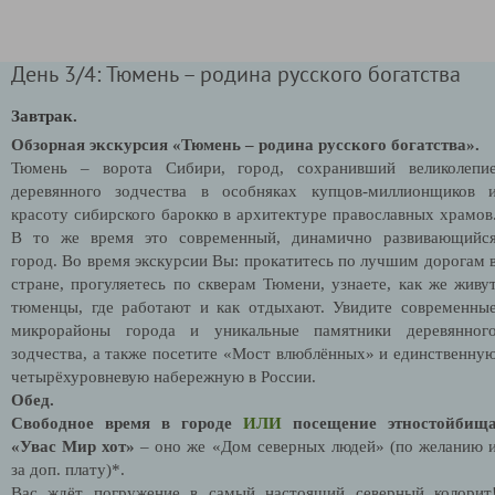
День 3/4: Тюмень – родина русского богатства
Завтрак.
Обзорная экскурсия «Тюмень – родина русского богатства».
Тюмень – ворота Сибири, город, сохранивший великолепи
деревянного зодчества в особняках купцов-миллионщиков 
красоту сибирского барокко в архитектуре православных храмов
В то же время это современный, динамично развивающийс
город.
Во время экскурсии Вы:
прокатитесь по лучшим дорогам 
стране, прогуляетесь по скверам Тюмени, узнаете, как же живу
тюменцы, где работают и как отдыхают. Увидите современны
микрорайоны города и уникальные памятники деревянног
зодчества, а также посетите «Мост влюблённых» и единственну
четырёхуровневую набережную в России.
Обед.
Свободное время в городе
ИЛИ
посещение этностойбищ
«Увас Мир хот»
– оно же «Дом северных людей»
(по желанию 
за доп. плату)*.
Вас ждёт погружение в самый настоящий северный колорит