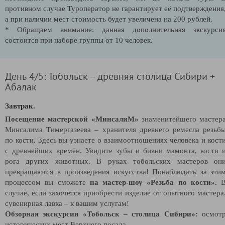
противном случае Туроператор не гарантирует её подтверждения
а при наличии мест стоимость будет увеличена на 200 рублей.
* Обращаем внимание: данная дополнительная экскурси
состоится при наборе группы от 10 человек.
День 4/5: Тобольск – древняя столица Сибири +
Абалак
Завтрак.
Посещение мастерской «МинсалиМ»
знаменитейшего мастер
Минсалима Тимергазеева – хранителя древнего ремесла резьб
по кости. Здесь вы узнаете о взаимоотношениях человека и кост
с древнейших времён. Увидите зубы и бивни мамонта, кости 
рога других животных. В руках тобольских мастеров он
превращаются в произведения искусства! Понаблюдать за эти
процессом вы сможете
на мастер-шоу «Резьба по кости».
случае, если захочется приобрести изделие от опытного мастера
сувенирная лавка – к вашим услугам!
Обзорная экскурсия «Тобольск – столица Сибири»:
осмот
исторических мест Верхнего посада.