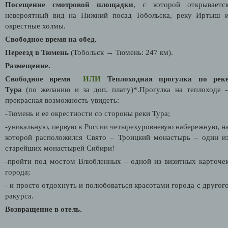
Посещение смотровой площадки
, с которой открываетс
невероятный вид на Нижний посад Тобольска, реку Иртыш 
окрестные холмы.
Свободное время на обед.
Переезд в Тюмень
(Тобольск → Тюмень: 247 км).
Размещение.
Свободное время
ИЛИ
Теплоходная прогулка по рек
Тура
(по желанию и за доп. плату)*.Прогулка на теплоходе 
прекрасная возможность увидеть:
-Тюмень и ее окрестности со стороны реки Тура;
-уникальную, первую в России четырехуровневую набережную, н
которой расположился Свято – Троицкий монастырь – один и
старейших монастырей Сибири!
-пройти под мостом Влюбленных – одной из визитных карточе
города;
- и просто отдохнуть и полюбоваться красотами города с другог
ракурса.
Возвращение в отель.