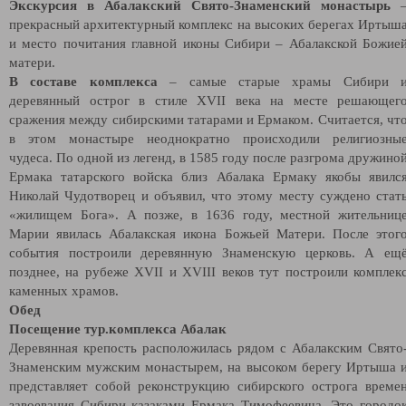
Экскурсия в Абалакский Свято-Знаменский монастырь
прекрасный архитектурный комплекс на высоких берегах Иртыш
и место почитания главной иконы Сибири – Абалакской Божие
матери.
В составе комплекса
– самые старые храмы Сибири 
деревянный острог в стиле XVII века на месте решающег
сражения между сибирскими татарами и Ермаком. Считается, чт
в этом монастыре неоднократно происходили религиозны
чудеса. По одной из легенд, в 1585 году после разгрома дружино
Ермака татарского войска близ Абалака Ермаку якобы явилс
Николай Чудотворец и объявил, что этому месту суждено стат
«жилищем Бога». А позже, в 1636 году, местной жительниц
Марии явилась Абалакская икона Божьей Матери. После этог
события построили деревянную Знаменскую церковь. А ещ
позднее, на рубеже XVII и XVIII веков тут построили комплек
каменных храмов.
Обед
Посещение тур.комплекса Абалак
Деревянная крепость расположилась рядом с Абалакским Свято
Знаменским мужским монастырем, на высоком берегу Иртыша 
представляет собой реконструкцию сибирского острога време
завоевания Сибири казаками Ермака Тимофеевича.
Это городо