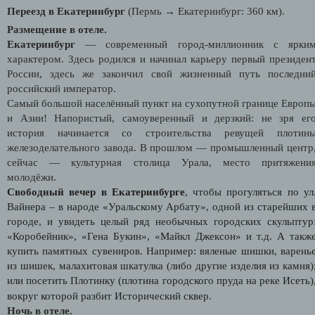
Переезд в Екатеринбург
(Пермь → Екатеринбург: 360 км).
Размещение в отеле.
Екатеринбург
— современный город-миллионник с ярки
характером. Здесь родился и начинал карьеру первый президен
России, здесь же закончил свой жизненный путь последни
российский император.
Самый большой населённый пункт на сухопутной границе Европ
и Азии! Напористый, самоуверенный и дерзкий: не зря ег
история начинается со строительства ревущей плотин
железоделательного завода. В прошлом — промышленный центр
сейчас — культурная столица Урала, место притяжени
молодёжи.
Свободный вечер в Екатеринбурге
, чтобы прогуляться по ул
Вайнера – в народе «Уральскому Арбату», одной из старейших 
городе, и увидеть целый ряд необычных городских скульптур
«Коробейник», «Гена Букин», «Майкл Джексон» и т.д. А такж
купить памятных сувениров. Например: вяленые шишки, варень
из шишек, малахитовая шкатулка (либо другие изделия из камня)
или посетить Плотинку (плотина городского пруда на реке Исеть)
вокруг которой разбит Исторический сквер.
Ночь в отеле.