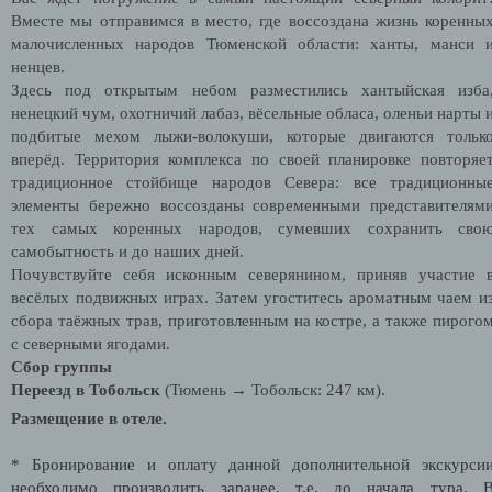
Вместе мы отправимся в место, где воссоздана жизнь коренны
малочисленных народов Тюменской области: ханты, манси 
ненцев.
Здесь под открытым небом разместились хантыйская изба
ненецкий чум, охотничий лабаз, вёсельные обласа, оленьи нарты 
подбитые мехом лыжи-волокуши, которые двигаются тольк
вперёд.
Территория комплекса по своей планировке повторяе
традиционное стойбище народов Севера:
все традиционны
элементы бережно воссозданы современными представителям
тех самых коренных народов, сумевших сохранить сво
самобытность и до наших дней.
Почувствуйте себя исконным северянином, приняв участие 
весёлых подвижных играх. Затем угоститесь ароматным чаем и
сбора таёжных трав, приготовленным на костре, а также пирого
с северными ягодами.
Сбор группы
Переезд в Тобольск
(Тюмень → Тобольск: 247 км).
Размещение в отеле.
* Бронирование и оплату данной дополнительной экскурси
необходимо производить заранее, т.е. до начала тура. 