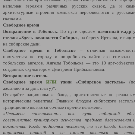
наполнен героями различных русских сказок, да и сам
архитектурные строения комплекса перекликаются с русским
сказками.
Свободное время
Возвращение в Тобольск.
По пути сделаем
памятный кадр 
стеллы «Здесь начинается Сибирь»
, на берегу Иртыша, с видо
на сибирские дали.
Свободное время в Тобольске
– отличная возможност
прогуляться по городу и попробовать найти его символы 
тобольских ангелов. Ангелы Тобольска — это 10 арт-объектов
созданных скульптором Дмитрием Прибыльновым.
Возвращение в отель.
Свободное время
ИЛИ
ужин «Сибирское застолье»
(п
желанию и за доп. плату)*.
Отведайте национальные блюда, приготовленные по реальны
историческим рецептам! Главным блюдом сибирского застоль
традиционно являются сочные горячие пельмени.
«Пельмени составляют… всю суть сибирской еды
совершенство кулинарного искусства, предмет благоговения 
поклонения. Когда подаются пельмени, то все блюда бываю
поражены паникой и не смеют являться на стол