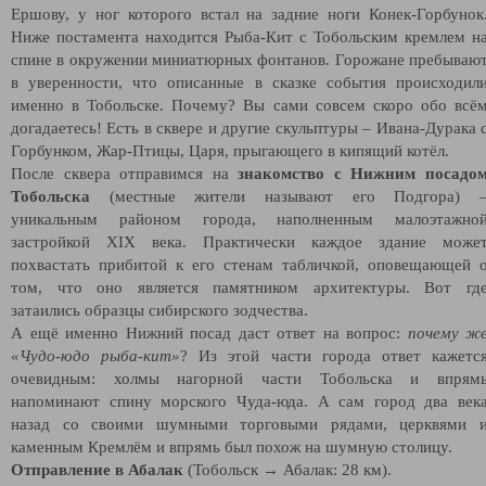
Ершову, у ног которого встал на задние ноги Конек-Горбунок
Ниже постамента находится Рыба-Кит с Тобольским кремлем н
спине в окружении миниатюрных фонтанов. Горожане пребываю
в уверенности, что описанные в сказке события происходил
именно в Тобольске. Почему? Вы сами совсем скоро обо всё
догадаетесь! Есть в сквере и другие скульптуры – Ивана-Дурака 
Горбунком, Жар-Птицы, Царя, прыгающего в кипящий котёл.
После сквера отправимся на
знакомство с Нижним посадо
Тобольска
(местные жители называют его Подгора) 
уникальным районом города, наполненным малоэтажно
застройкой XIX века. Практически каждое здание може
похвастать прибитой к его стенам табличкой, оповещающей 
том, что оно является памятником архитектуры. Вот гд
затаились образцы сибирского зодчества.
А ещё именно Нижний посад даст ответ на вопрос:
почему ж
«Чудо-юдо рыба-кит»
? Из этой части города ответ кажетс
очевидным: холмы нагорной части Тобольска и впрям
напоминают спину морского Чуда-юда. А сам город два век
назад со своими шумными торговыми рядами, церквями 
каменным Кремлём и впрямь был похож на шумную столицу.
Отправление в Абалак
(Тобольск → Абалак: 28 км).