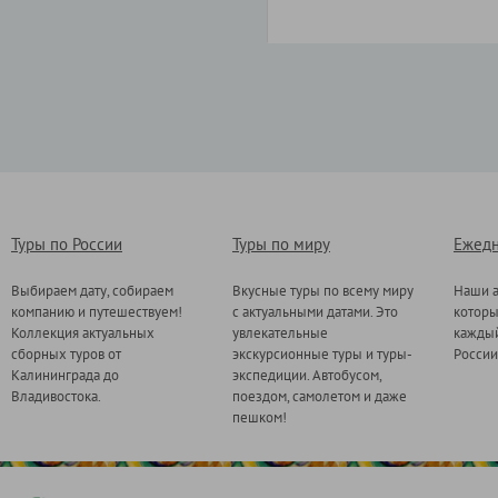
Туры по России
Туры по миру
Ежедн
Выбираем дату, собираем
Вкусные туры по всему миру
Наши а
компанию и путешествуем!
с актуальными датами. Это
котор
Коллекция актуальных
увлекательные
каждый
сборных туров от
экскурсионные туры и туры-
России
Калининграда до
экспедиции. Автобусом,
Владивостока.
поездом, самолетом и даже
пешком!