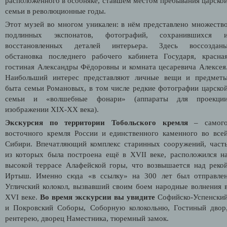
расположенного в особняке, ставшем местом пребывания царско
семьи в революционные годы.
Этот музей во многом уникален: в нём представлено множеств
подлинных экспонатов, фотографий, сохранившихся 
восстановленных деталей интерьера. Здесь воссоздан
обстановка последнего рабочего кабинета Государя, красна
гостиная Александры Фёдоровны и комната цесаревича Алексея
Наибольший интерес представляют личные вещи и предмет
быта семьи Романовых, в том числе редкие фотографии царско
семьи и «волшебные фонари» (аппараты для проекци
изображении XIX-XX века).
Экскурсия по территории Тобольского кремля
– самог
восточного кремля России и единственного каменного во все
Сибири. Впечатляющий комплекс старинных сооружений, част
из которых была построена ещё в XVII веке, расположился н
высокой террасе Алафейской горы, что возвышается над реко
Иртыш. Именно сюда «в ссылку» на 300 лет был отправле
Угличский колокол, вызвавший своим боем народные волнения 
XVI веке.
Во время экскурсии вы увидите
Софийско-Успенски
и Покровский Соборы, Соборную колокольню, Гостиный двор
рентерею, дворец Наместника, тюремный замок.