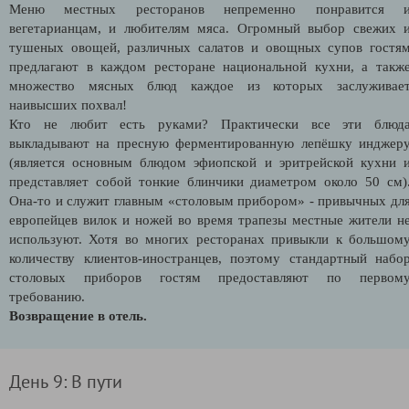
Меню местных ресторанов непременно понравится 
вегетарианцам, и любителям мяса. Огромный выбор свежих 
тушеных овощей, различных салатов и овощных супов гостя
предлагают в каждом ресторане национальной кухни, а такж
множество мясных блюд каждое из которых заслуживае
наивысших похвал!
Кто не любит есть руками?
Практически все эти блюд
выкладывают на
пресную ферментированную
лепёшку инджер
(
является основным блюдом эфиопской и эритрейской кухни 
представляет собой тонкие блинчики диаметром около 50 см)
Она-то и служит главным «столовым прибором» - привычных дл
европейцев вилок и ножей во время трапезы местные жители н
используют. Хотя во многих ресторанах привыкли к большом
количеству клиентов-иностранцев, поэтому стандартный набо
столовых приборов гостям предоставляют по первом
требованию.
Возвращение в отель.
День 9: В пути