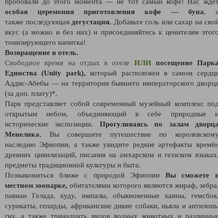
пробовали до этого момента — не тот самый кофе! Нас ждё
особая церемония приготовления кофе
—
буна
, 
также
последующая
дегустация.
Добавьте соль или сахар на сво
вкус (а можно и без них) и присоединяйтесь к ценителям этог
тонизирующего напитка!
Возвращение в отель.
Свободное время на отдых в отеле
ИЛИ
посещение Парк
Единства (Unity park),
который расположен в самом сердц
Аддис-Абебы — на территории бывшего императорского дворц
(за доп. плату)*.
Парк представляет собой современный музейный комплекс по
открытым небом, объединяющий в себе природные 
исторические экспозиции.
Прогуливаясь по залам дворц
Менелика
, Вы совершите путешествие по королевском
наследию Эфиопии, а также увидите редкие артефакты времё
древних цивилизаций, писания на амхарском и геэзском языках
предметы традиционной культуры и быта.
Познакомиться ближе с природой Эфиопии
Вы сможете 
местном зоопарке,
обитателями которого являются жираф, зебра
павиан Гелада, куду, импалы, обыкновенные канны, гемсбок
сурикаты, гепарды, африканские дикие собаки, ньяла и антилоп
гну, а также тринадцать видов водных животных и различны