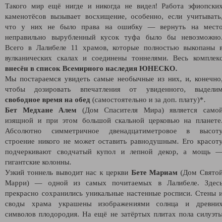
Такого мир ещё нигде и никогда не видел! Работа эфиопски
каменотёсов вызывает восхищение, особенно, если учитывать
что у них не было права на ошибку — вернуть на мест
неправильно вырубленный кусок туфа было бы невозможно
Всего в Лалибeлe 11 храмов, которые полностью выкопаны 
вулканических скалах и соединены тоннелями. Весь комплек
внесён в список Всемирного наследия ЮНЕСКО.
Мы постараемся увидеть самые необычные из них, и, конечно
чтобы дозировать впечатления от увиденного, выдели
свободное время на обед
(самостоятельно и за доп. плату)*.
Бет Медхане Алем
(Дом Спасителя Мира) является само
изящной и при этом большой скальной церковью на планете
Абсолютно симметричное двенадцатиметровое в высот
строение никого не может оставить равнодушным. Его красот
подчеркивают сводчатый купол и лепной декор, а мощь 
гигантские колонны.
Узкий тоннель выводит нас к церкви
Бете Мариам
(Дом Свято
Марри) — одной из самых почитаемых в Лалибеле. Здес
прекрасно сохранились уникальные настенные росписи. Стены 
своды храма украшены изображениями солнца и древни
символов плодородия. На ещё не затёртых плитах пола силуэт