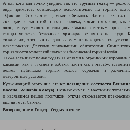
А вот кого мы точно увидим, так это
группы гелад
— редког
вида приматов, обитающего исключительно на горных плат
Эфиопии. Это самые громкие обезьяны. Частота их голос
совпадает с частотой голоса человека, кроме того, они, как 
люди, могут менять интонацию. Самым заметным признако
гелады является безволосое ярко-красное пятно на груди. 
сожалению, этот вид на данный момент находится под угрозо
исчезновения. Другими уникальными обитателями Симиенски
гор являются эфиопский шакал и абиссинский горный козёл.
Также есть шанс понаблюдать за орлами и огромными воронами 
клювами, как у туканов и зобами почти как у марабу, встретит
волков, нубийских горных козлов, сервалов и различны
невероятные растения.
Кульминацией этого дня станет
посещение местности
Вунани
Косойе
(
Wunania Kosoye)
. Познакомимся с местными жителям
и насладимся пешей прогулкой, откуда открывается прекрасны
вид на горы Сымен.
Возвращение в Гондэр. Отдых в отеле.