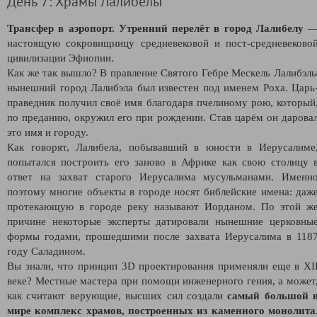
День 7: Храмы Лалибелы
Трансфер в аэропорт. Утренний перелёт в город Лалибелу
настоящую сокровищницу средневековой и пост-средневеково
цивилизации Эфиопии.
Как же так вышло? В правление Святого Гебре Мескель Лалибэл
нынешний город Лалибэла был известен под именем Роха. Царь
праведник получил своё имя благодаря пчелиному рою, который
по преданию, окружил его при рождении. Став царём он дарова
это имя и городу.
Как говорят, Лалибела, побывавший в юности в Иерусалиме
попытался построить его заново в Африке как свою столицу 
ответ на захват старого Иерусалима мусульманами. Именн
поэтому многие объекты в городе носят библейские имена: даж
протекающую в городе реку называют Иорданом. По этой ж
причине некоторые эксперты датировали нынешние церковны
формы годами, прошедшими после захвата Иерусалима в 118
году Саладином.
Вы знали, что принцип 3D проектирования применяли еще в XI
веке? Местные мастера при помощи инженерного гения, а может
как считают верующие, высших сил создали
самый большой 
мире комплекс храмов, построенных из каменного монолита