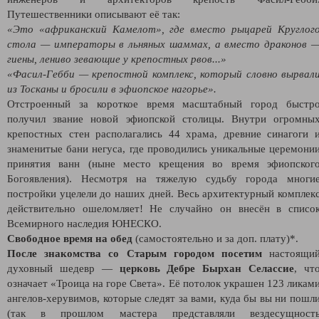
Путешественники описывают её так:
«Это «африканский Камелот», где вместо рыцарей Круглог
стола — императоры в льняных шаммах, а вместо драконов 
гиены, лениво зевающие у крепостных рвов...»
«Фасил-Гебби — крепостной комплекс, который словно вырвал
из Тосканы и бросили в эфиопское нагорье
».
Отстроенный за короткое время масштабный город быстр
получил звание новой эфиопской столицы. Внутри огромны
крепостных стен располагались
44 храма, древние синагоги 
знаменитые бани негуса, где проводились уникальные церемони
принятия ванн (
ныне место крещения во время эфиопског
Богоявления). Несмотря на тяжелую судьбу города многи
постройки уцелели до наших дней. Весь архитектурный комплек
действительно ошеломляет! Не случайно он внесён в списо
Всемирного наследия ЮНЕСКО.
Свободное время на обед
(самостоятельно и за доп. плату)*.
После знакомства со Старым городом
посетим
настоящи
духовный шедевр —
церковь Дебре Бырхан Селассие
, чт
означает
«Троица на горе Света»
. Её потолок украшен 123 ликам
ангелов-херувимов, которые следят за вами, куда бы вы ни пошл
(
так в прошлом мастера представляли вездесущност