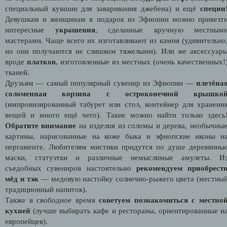
специальный кувшин для заваривания джебена) и ещё
специи
Девушкам и женщинам в подарок из Эфиопии можно привезт
интересные
украшения
, сделанные вручную местным
мастерами. Чаще всего их изготавливают из камня (удивительно
но они получаются не слишком тяжелыми). Или же аксессуар
вроде
платков
, изготовленные из местных (очень качественных!
тканей.
Друзьям — самый популярный сувенир из Эфиопии —
плетёна
соломенная корзина с остроконечной крышко
(импровизированный табурет или стол, контейнер для хранени
вещей и много ещё чего). Такие можно найти только здесь
Обратите внимание
на изделия из соломы и дерева, необычны
картины, нарисованные на коже быка и эфиопские иконы н
пергаменте. Любителям мистики придутся по душе деревянны
маски, статуэтки и различные немыслимые амулеты. И
съедобных сувениров настоятельно
рекомендуем приобрест
мёд и тэж
— медовую настойку солнечно-рыжего цвета (местны
традиционный напиток).
Также в свободное время
советуем познакомиться с местно
кухней
(лучше выбирать кафе и рестораны, ориентированные н
европейцев).