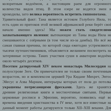
колоритным водоёмом, а настоящим раем для огромног
количества видов птиц. В этом озере не водятся змеи 
крокодилы, зато
велика вероятность встретить гиппопотама.
Удивительный факт: Тана является истоком Голубого Нила, т
есть один из притоков этой великой африканской реки берёт сво
начало именно здесь! Мы
можем стать свидетелям
захватывающего явления:
вытекающие из Таны воды Нила н
смешиваются с озёрными (в том числе из-за дамбы). Но всё ж
самая главная причина, по которой сюда ежегодно устремляютс
тысячи путешественников, объясняется желанием посмотреть н
затерянные острова. Таких участков суши в акватории водоём
около четырёх десятков.
Посетим датируемый XIV веком монастырь Милосердия
н
полуострове Зеге. Он примечателен не только своим почтенны
возрастом, но и комплексом церквей Ура Кидане Михрет, Энто
Эйесус и Азва Мариам, интерьеры которых от пола до потолк
украшены потрясающими фресками.
Здесь же хранятс
древние религиозные книги и местночтимые святыни.
Первы
церковные росписи в Эфиопии, вероятно, появились ещё в
времена введения христианства в IV веке, хотя все известные н
данный момент работы датируются только XII–XIII веками. Дл