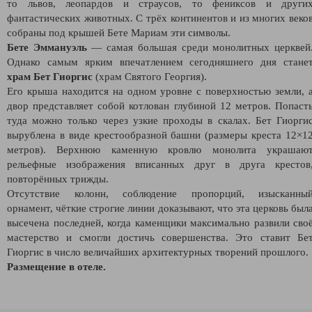
то львов, леопардов и страусов, то фениксов и други
фантастических животных. С трёх континентов и из многих веко
собраны под крышей Бете Мариам эти символы.
Бете Эммануэль
— самая большая среди монолитных церквей
Однако самым ярким впечатлением сегодняшнего дня стане
храм Бет Гиоргис
(храм Святого Георгия).
Его крыша находится на одном уровне с поверхностью земли, 
двор представляет собой котлован глубиной 12 метров. Попаст
туда можно только через узкие проходы в скалах. Бет Гиорги
вырублена в виде крестообразной башни (размеры креста 12×1
метров). Верхнюю каменную кровлю монолита украшаю
рельефные изображения вписанных друг в друга крестов
повторённых трижды.
Отсутствие колонн, соблюдение пропорций, изысканны
орнамент, чёткие строгие линии доказывают, что эта церковь был
высечена последней, когда каменщики максимально развили сво
мастерство и смогли достичь совершенства. Это ставит Бe
Гиоргис в число величайших архитектурных творений прошлого.
Размещение в отеле.