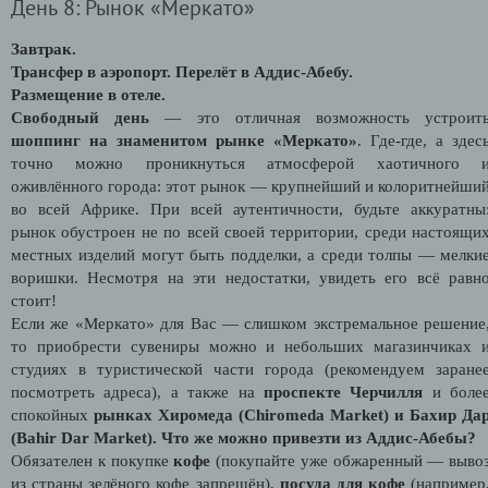
День 8: Рынок «Меркато»
Завтрак.
Трансфер в аэропорт. Перелёт в Аддис-Абебу.
Размещение в отеле.
Свободный день
— это отличная возможность устроит
шоппинг на знаменитом рынке «
Меркато
»
. Где-где, а здес
точно можно проникнуться атмосферой хаотичного 
оживлённого города: этот рынок — крупнейший и колоритнейши
во всей Африке. При всей аутентичности, будьте аккуратны
рынок обустроен не по всей своей территории, среди настоящи
местных изделий могут быть подделки, а среди толпы —
мелки
воришки. Несмотря на эти недостатки, увидеть его всё равн
стоит!
Если же «Меркато» для Вас
—
слишком экстремальное решение
то приобрести сувениры можно и небольших магазинчиках 
студиях в туристической части города (рекомендуем заране
посмотреть адреса), а также на
проспекте Черчилля
и боле
спокойных
рынках Хиромеда (Chiromeda Market) и Бахир Да
(Bahir Dar Market).
Что же можно привезти из Аддис-Абебы?
Обязателен к покупке
кофе
(покупайте уже обжаренный — выво
из страны зелёного кофе запрещён),
посуда для кофе
(например