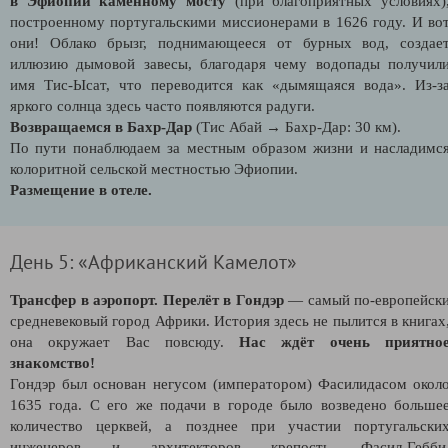
в Эфиопии каменному мосту
(при благоприятных условиях)
построенному португальскими миссионерами в 1626 году. И во
они! Облако брызг, поднимающееся от бурных вод, создае
иллюзию дымовой завесы, благодаря чему водопады получил
имя Тис-Ысат, что переводится как «дымящаяся вода». Из-з
яркого солнца здесь часто появляются радуги.
Возвращаемся в Бахр-Дар
(Тис Абай →
Бахр-Дар: 30 км).
По пути понаблюдаем за местным образом жизни и насладимс
колоритной сельской местностью Эфиопии.
Размещение в отеле.
День 5: «Африканский Камелот»
Трансфер в аэропорт. Перелёт в Гондэр
— самый по-европейск
средневековый город Африки. История здесь не пылится в книгах
она окружает Вас повсюду.
Нас ждёт очень приятно
знакомство!
Гондэр был основан негусом (императором) Фасилидасом окол
1635 года. С его же подачи в городе было возведено больше
количество церквей, а позднее при участии португальски
инженеров и архитекторов крепость Фасил-Гебби