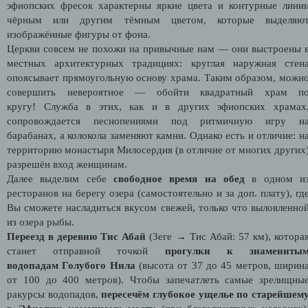
эфиопских фресок характерны яркие цвета и контурные лини
чёрным или другим тёмным цветом, которые выделяю
изображённые фигуры от фона.
Церкви совсем не похожи на привычные нам — они выстроены 
местных архитектурных традициях:
круглая наружная стен
опоясывает прямоугольную основу храма. Таким образом, можн
совершить невероятное — обойти квадратный храм п
кругу! Служба в этих, как и в других эфиопских храмах
сопровождается песнопениями под ритмичную игру н
барабанах, а колокола заменяют камни. Однако есть и отличие: н
территорию монастыря Милосердия (в отличие от многих других
разрешён вход женщинам.
Далее выделим себе
свободное время на обед
в одном и
ресторанов на берегу озера (самостоятельно и за доп. плату), гд
Вы сможете насладиться вкусом свежей, только что выловленно
из озера рыбы.
Переезд в деревню Тис Абай
(Зеге → Тис Абай: 57 км), котора
станет отправной точкой
прогулки к знамениты
водопадам Голубого Нила
(высота от 37 до 45 метров, ширин
от 100 до 400 метров). Чтобы запечатлеть самые зрелищны
ракурсы водопадов,
пересечём глубокое ущелье по старейшем