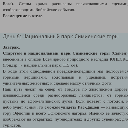
Бога)
.
Стены храма расписаны впечатляющими сценами
изображающими библейские события.
Размещение в отеле.
День 6: Национальный парк Симиенские горы
Завтрак.
Стартуем в национальный парк Симиенские горы
(Сымен)
внесённый в список Всемирного природного наследия ЮНЕСК
(Гондэр → национальный парк: 115 км).
В ходе этой однодневной поездки-экспедиции мы полюбуемс
горными вершинами, водопадами и ущельями, встрети
удивительных животных и сделаем массу отличных фото!
Наш путь лежит на север от Гондэра по живописной дороге
извивающейся среди разнообразных ландшафтов: от горны
пустынь до афро-альпийских лугов. Если повезёт с погодой, 
небо будет ясным, то
сможем увидеть Рас-Дашен
— наивысшу
гору Эфиопии и всего Эфиопского нагорья. Именно её зачасту
изображают на открытках, путеводителях и других сувенирах дл
туристов.