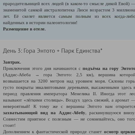
прародительницей всех людей (в каком-то смысле дикой Евой)
знаменитой самкой австралопитека Люси возрастом 3 миллион
лет. Е
ё скелет является самым полным из всех когда-либ
найденных в истории палеонтологии!
Размещение в отеле.
День 3: Гора Энтото + Парк Единства*
Завтрак.
Приключения этого дня начинаются с
подъёма на гору Энтот
(Аддис-Абеба →
гора Энтото: 2,5 км)
, вершина которо
возвышается на 3200 метров над уровнем моря. Склоны гор
густо покрыты эвкалиптовыми деревьями, высаженными здесь 
период правления императора Менелика II. Иногда этот ле
называют «лёгкими столицы». Воздух здесь свежий, а аромат 
невероятный! К тому же с вершины Энтото нам откроетс
захватывающий вид на Аддис-Абебу
, раскинувшуюся внизу
Совместим приятное с полезным — не сомневайтесь, оно тог
стоит!
Дополнением к фантастической природе станет
осмотр церкв