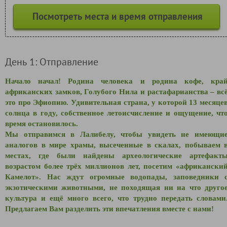
Посмотреть места и время отправления
День 1: Отправление
Начало начал! Родина человека и родина кофе, кра
африканских замков, Голубого Нила и растафарианства – вс
это про Эфиопию. Удивительная страна, у которой 13 месяце
солнца в году, собственное летоисчисление и ощущение, чт
время остановилось.
Мы отправимся в Лалибелу, чтобы увидеть не имеющи
аналогов в мире храмы, высеченные в скалах, побываем 
местах, где были найдены археологические артефакт
возрастом более трёх миллионов лет, посетим «африкански
Камелот». Нас ждут огромные водопады, заповедники 
экзотическими животными, не походящая ни на что друго
культура и ещё много всего, что трудно передать словами
Предлагаем Вам разделить эти впечатления вместе с нами!