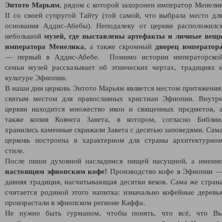
Энтото Марьям
, рядом с которой захоронен император Менели
II со своей супругой Тайту (той самой, что выбрала место дл
основания Аддис-Абебы). Неподалеку от церкви расположилс
небольшой
музей, где выставлены артефакты и личные вещ
императора Менелика
, а также скромный
дворец император
— первый в Аддис-Абебе. Помимо истории императорско
семьи музей рассказывает об этнических чертах, традициях 
культуре Эфиопии.
В наши дни церковь Энтото Марьям является местом притяжения
святым местом для православных христиан Эфиопии. Внутр
церкви находится множество икон и священных предметов, 
также копия Ковчега Завета, в котором, согласно Библии
хранились каменные скрижали Завета с десятью заповедями. Сам
церковь построена в характерном для страны архитектурно
стиле.
После пиши духовной насладимся пищей насущной, а именн
настоящим эфиопским кофе!
Производство кофе в Эфиопии 
давняя традиция, насчитывающая десятки веков. Сама же стран
считается родиной этого напитка: изначально кофейные деревь
произрастали в эфиопском регионе Каффа.
Не нужно быть гурманом, чтобы понять, что всё, что В