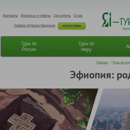
Контакты
Вопросы и ответы
Где купить
О нас
График путешественника
Агентствам
Групп
Туры по
Туры по
А
России
миру
Главная
/
Туры по ми
Эфиопия: ро