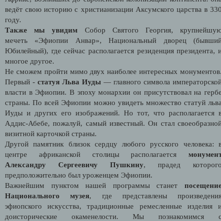
ведёт свою историю с христианизации Аксумского царства в 33
году.
Также мы увидим
Собор Святого Георгия, крупнейшу
мечеть
«
Эфиопии Анвар
»
, Н
ациональный дворец (бывши
Юбилейный), где сейчас располагается резиденция президента, 
многое другое.
Не сможем пройти мимо двух наиболее интересных монументов
Первый -
статуя Льва Иуды
—
главного символа императорско
власти в Эфиопии. В эпоху монархии он присутствовал на герб
страны. По всей Эфиопии можно увидеть множество статуй льв
Иуды и других его изображений. Но тот, что располагается 
Аддис-Абебе, пожалуй, самый известный. Он стал своеобразно
визитной карточкой страны.
Другой памятник близок сердцу любого русского человека: 
центре африканской столицы располагается
монумен
Александру Сергеевичу Пушкину
, прадед которог
предположительно был уроженцем Эфиопии.
Важнейшим пунктом нашей программы станет
посещени
Национального музея
, где представлены произведени
эфиопского искусства, традиционные ремесленные изделия 
доисторические окаменелости. Мы
познакомимся 