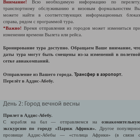
Внимание!
Всю необходимую информацию по перелету
транспортному обслуживанию и визовым формальностям В
можете найти в соответствующих информационных блока
справа, рядом с программой тура.
*Важно!
В
ремя отправления из городов может измениться пр
изменении времени Вылета или рейса.
Бронирование тура доступно. Обращаем Ваше внимание, чт
даты тура могут быть смещены из-за изменений в полетно
сетке авиакомпаний.
Трансфер в аэропорт.
Отправление из Вашего города.
Перелёт в Аддис-Абебу.
День 2: Город вечной весны
Прилет в Аддис-Абебу.
С корабля на бал — отправляемся на
ознакомительну
экскурсию по городу «Париж Африки».
Другое популярно
прозвище Аддис-Абебы — «столица Африки
»
(в связи 