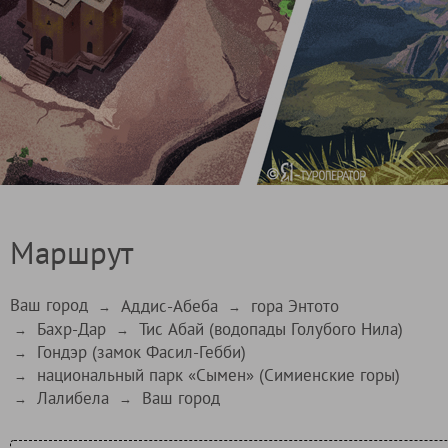
Маршрут
Ваш город
Аддис-Абеба
гора Энтото
→
→
Бахр-Дар
Тис Абай (водопады Голубого Нила)
→
→
Гондэр (замок Фасил-Гебби)
→
национальный парк «Сымен» (Симиенские горы)
→
Лалибела
Ваш город
→
→