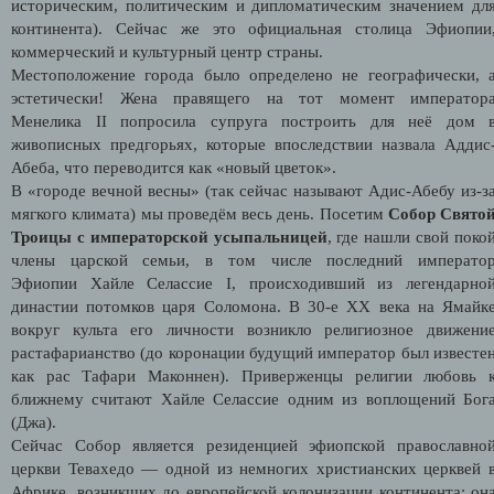
историческим, политическим и дипломатическим значением дл
континента). Сейчас же это официальная столица Эфиопии
коммерческий и культурный центр страны.
Местоположение города было определено не географически, 
эстетически! Жена правящего на тот момент император
Менелика II попросила супруга построить для неё дом 
живописных предгорьях, которые впоследствии назвала Аддис
Абеба, что переводится как «новый цветок».
В «городе вечной весны» (так сейчас называют Адис-Абебу из-з
мягкого климата) мы проведём весь день. П
осетим
Собор Свято
Троицы с императорской усыпальницей
, где нашли свой поко
члены царской семьи, в том числе
последний императо
Эфиопии
Хайле Селассие I
, происходивший из легендарно
династии потомков царя Соломона. В 30-е XX века на Ямайк
вокруг культа его личности возникло религиозное движени
растафарианство (
до коронации будущий император был известе
как рас Тафари Маконнен). Приверженцы религии любовь 
ближнему считают Хайле Селассие одним из воплощений Бог
(Джа).
Сейчас Собор является резиденцией эфиопской православно
церкви Тевахедо — одной из немногих христианских церквей 
Африке, возникших до европейской колонизации континента: он