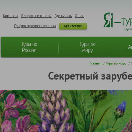
Контакты
Вопросы и ответы
Где купить
О нас
График путешественника
Агентствам
Групп
Туры по
Туры по
А
России
миру
Главная
/
Туры по миру
/
Секретный зарубе