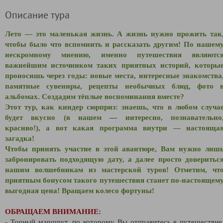
Описание тура
Лето — это маленькая жизнь. А жизнь нужно прожить так
чтобы было что вспомнить и рассказать другим! По нашем
нескромному мнению, именно путешествия являютс
важнейшим источником таких приятных историй, которы
проносишь через годы: новые места, интересные знакомства
памятные сувениры, рецепты необычных блюд, фото 
альбомах. Создадим тёплые воспоминания вместе?
Этот тур, как киндер сюрприз: знаешь, что в любом случа
будет вкусно (в нашем
—
интересно, познавательно
красиво!), а вот какая программа внутри — настояща
загадка!
Чтобы принять участие в этой авантюре, Вам нужно лиш
забронировать подходящую дату, а далее просто доверитьс
нашим волшебникам из мастерской туров! Отметим, чт
приятным бонусом такого путешествия станет по-настоящем
выгодная цена! Вращаем колесо фортуны!
ОБРАЩАЕМ ВНИМАНИЕ:
- Точный маршрут, по которому Вы отправитесь в путешествие