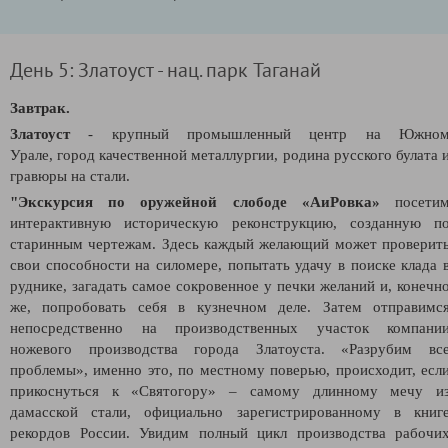
День 5: Златоуст - нац. парк Таганай
Завтрак.
Златоуст
- крупный промышленный центр на Южно
Урале,
город качественной металлургии,
родина русского булата 
гравюры на стали.
"Экскурсия по оружейной слободе «АиРовка»
посети
интерактивную историческую реконструкцию, созданную п
старинным чертежам. Здесь каждый желающий может проверит
свои способности на силомере, попытать удачу в поиске клада 
руднике, загадать самое сокровенное у печки желаний и, конечн
же, попробовать себя в кузнечном деле. Затем отправимс
непосредственно на производственных участок компани
ножевого производства города Златоуста. «Разрубим вс
проблемы», именно это, по местному поверью, происходит, есл
прикоснуться к «Святогору» – самому длинному мечу и
дамасской стали, официально зарегистрированному в книг
рекордов России. Увидим полный цикл производства рабочи