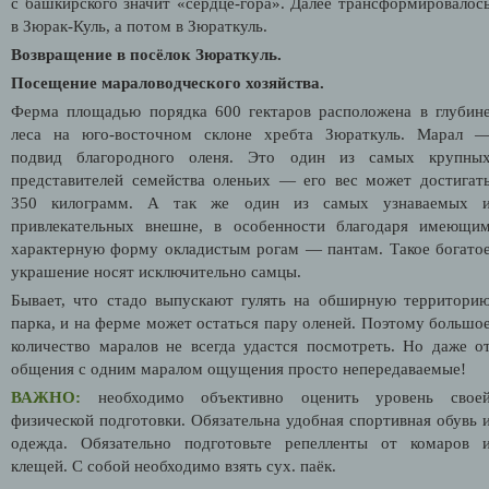
с башкирского значит «сердце-гора». Далее трансформировалос
в Зюрак-Куль, а потом в Зюраткуль.
Возвращение в посёлок Зюраткуль.
Посещение мараловодческого хозяйства.
Ферма площадью порядка 600 гектаров расположена в глубин
леса на юго-восточном склоне хребта Зюраткуль. Марал 
подвид благородного оленя. Это один из самых крупны
представителей семейства оленьих — его вес может достигат
350 килограмм. А так же один из самых узнаваемых 
привлекательных внешне, в особенности благодаря имеющи
характерную форму окладистым рогам — пантам. Такое богато
украшение носят исключительно самцы.
Бывает, что стадо выпускают гулять на обширную территори
парка, и на ферме может остаться пару оленей. Поэтому большо
количество маралов не всегда удастся посмотреть. Но даже о
общения с одним маралом ощущения просто непередаваемые!
ВАЖНО:
необходимо объективно оценить уровень свое
физической подготовки. Обязательна удобная спортивная обувь 
одежда. Обязательно подготовьте репелленты от комаров 
клещей. С собой необходимо взять сух. паёк.