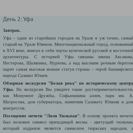
День 2: Уфа
Завтрак.
Уфа – один из старейших городов на Урале и уж точно, самы
старый на Урале Южном. Многонациональный город, основанны
в XVI веке, впитал в себя черты купеческой русской и восточно
архитектуры. С историей Уфы связаны имена Аксакова
Нестерова, Шаляпина, Нуреева, а над высоким речным берего
парит самая высокая конная статуя страны – герой башкирског
народа Салават Юлаев.
Обзорная экскурсия "Белая река" по историческому центр
Уфы
.
На экскурсии Вы увидите такие достопримечательности
как Монумент Дружбы, Софьюшкина аллея, парк им. А
Матросова, дом губернатора, памятник Салавату Юлаеву и до
конгрессов.
Посещение мечети "Ляля Тюльпан".
В основу проекта мечет
был положен символ приходящей весны - цветущий тюльпан
который издревле является символом тюркских народов, 