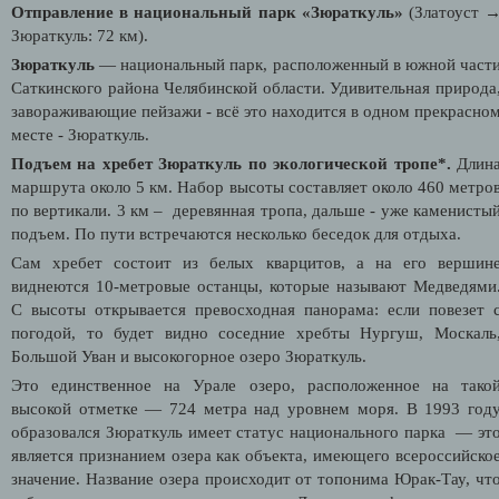
Отправление в национальный парк «Зюраткуль»
(Златоуст 
Зюраткуль: 72 км).
Зюраткуль
— национальный парк, расположенный в южной част
Саткинского района Челябинской области. Удивительная природа
завораживающие пейзажи - всё это находится в одном прекрасно
месте - Зюраткуль.
Подъем на хребет Зюраткуль по экологической тропе*.
Длин
маршрута около 5 км. Набор высоты составляет около 460 метро
по вертикали. 3 км –
деревянная тропа, дальше - уже каменисты
подъем. По пути встречаются несколько беседок для отдыха.
Сам хребет состоит из белых кварцитов, а на его вершин
виднеются 10-метровые останцы, которые называют Медведями
С высоты открывается превосходная панорама: если повезет 
погодой, то будет видно соседние хребты Нургуш, Москаль
Большой Уван и высокогорное озеро Зюраткуль.
Это единственное на Урале озеро, расположенное на тако
высокой отметке — 724 метра над уровнем моря. В 1993 год
образовался Зюраткуль имеет статус н
ационального парка
— эт
является признанием озера как объекта, имеющего всероссийско
значение. Название озера происходит от топонима Юрак-Тау, чт