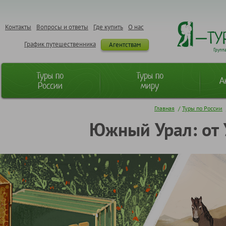
Контакты
Вопросы и ответы
Где купить
О нас
График путешественника
Агентствам
Групп
Туры по
Туры по
А
России
миру
Главная
/
Туры по России
Южный Урал: от 