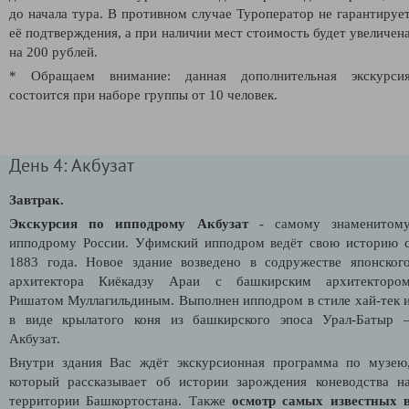
до начала тура. В противном случае Туроператор не гарантируе
её подтверждения, а при наличии мест стоимость будет увеличен
на 200 рублей.
* Обращаем внимание: данная дополнительная экскурси
состоится при наборе группы от 10 человек.
День 4: Акбузат
Завтрак.
Экскурсия по ипподрому Акбузат
- самому знаменитом
ипподрому России. Уфимский ипподром ведёт свою историю 
1883 года. Новое здание возведено в содружестве японског
архитектора Киёкадзу Араи с башкирским архитекторо
Ришатом Муллагильдиным. Выполнен ипподром в стиле хай-тек 
в виде крылатого коня из башкирского эпоса Урал-Батыр 
Акбузат.
Внутри здания Вас ждёт экскурсионная программа по музею
который рассказывает об истории зарождения коневодства н
территории Башкортостана. Также
осмотр самых известных 