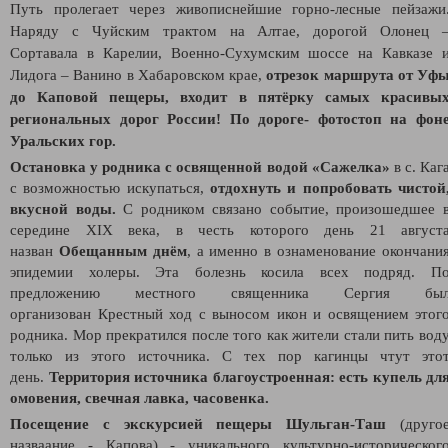
Путь пролегает через живописнейшие горно-лесные пейзажи
Наряду с Чуйским трактом на Алтае, дорогой Олонец 
Сортавала в Карелии, Военно-Сухумским шоссе на Кавказе 
Лидога – Ванино в Хабаровском крае,
отрезок маршрута от Уф
до Каповой пещеры, входит в пятёрку самых красивы
региональных дорог России! По дороге- фотостоп на фон
Уральских гор.
Остановка у
родника с освященной водой «Сажелка»
в с. Каг
с возможностью искупаться
,
отдохнуть и попробовать чистой
вкусной воды.
С родником связано событие, произошедшее 
середине XIX века, в честь которого день 21 август
назван
Обещанным днём
, а именно в ознаменование окончани
эпидемии холеры. Эта болезнь косила всех подряд. П
предложению местного священника Сергия бы
организован Крестный ход с выносом икон и освящением этог
родника. Мор прекратился после того как жители стали пить вод
только из этого источника. С тех пор кагинцы чтут это
день.
Территория источника благоустроенная: есть купель дл
омовения, свечная лавка, часовенка.
Посещение с экскурсией пещеры Шульган-Таш
(друго
назваание - Капова)
- уникального культурно-историческог