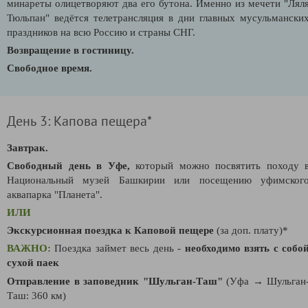
минареты олицетворяют два его бутона. Именно из мечети "Лял
Тюльпан" ведётся телетрансляция в дни главных мусульмански
праздников на всю Россию и страны СНГ.
Возвращение в гостиницу.
Свободное время.
День 3: Капова пещера*
Завтрак.
Свободный день в Уфе,
который можно посвятить походу 
Н
ациональный музей Башкирии или посещению у
фимског
аквапарка "Планета".
ИЛИ
Экскурсионная поездка к Каповой пещере
(за доп. плату)*
ВАЖНО:
Поездка займет весь день -
необходимо взять с собо
сухой паек
Отправление в заповедник "Шульган-Таш"
(Уфа → Шульган
Таш: 360 км)