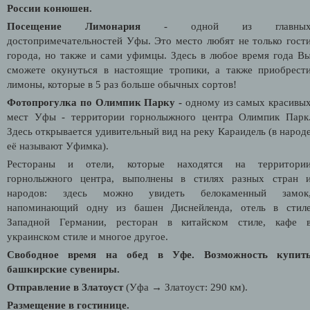
России конюшен.
Посещение Лимонария
- одной из главны
достопримечательностей Уфы. Это место любят не только гост
города, но также и сами уфимцы. Здесь в любое время года В
сможете окунуться в настоящие тропики, а также приобрест
лимоны, которые в 5 раз больше обычных сортов!
Фотопрогулка по Олимпик Парку -
одному из самых красивы
мест Уфы - территории горнолыжного центра Олимпик Парк
Здесь открывается удивительный вид на реку Караидель (в народ
её называют
У
фимка).
Рестораны и отели, которые находятся на территори
горнолыжного центра, выполнены в стилях разных стран 
народов: здесь можно увидеть белокаменный замок
напоминающий одну из башен Диснейленда, отель в стил
Западной Германии, ресторан в китайском стиле, кафе 
украинском стиле и многое другое.
Свободное время на обед в Уфе. Возможность купит
башкирские сувениры.
Отправление в Златоуст
(Уфа → Златоуст: 290 км).
Размещение в гостинице.