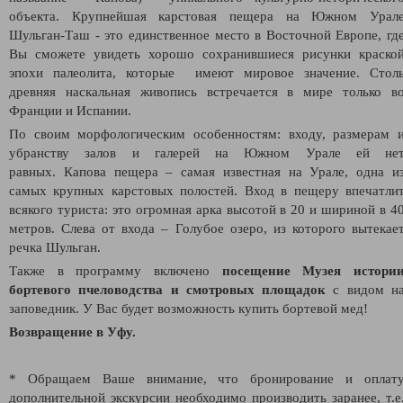
объекта.
Крупнейшая карстовая пещера на Южном Урал
Шульган-Таш - это единственное место в Восточной Европе, гд
Вы сможете увидеть хорошо сохранившиеся рисунки краско
эпохи палеолита, которые имеют мировое значение. Стол
древняя наскальная живопись встречается в мире только в
Франции и Испании.
По своим морфологическим особенностям: входу, размерам 
убранству залов и галерей на Южном Урале ей не
равных.
Капова пещера – самая известная на Урале, одна и
самых крупных карстовых полостей. Вход в пещеру впечатли
всякого туриста: это огромная арка высотой в 20 и шириной в 4
метров. Слева от входа – Голубое озеро, из которого вытекае
речка Шульган.
Также в программу включено
посещение Музея истори
бортевого пчеловодства и смотровых площадок
с видом н
заповедник. У Вас будет возможность купить бортевой мед!
Возвращение в Уфу.
* Обращаем Ваше внимание, что бронирование и оплат
дополнительной экскурсии необходимо производить заранее, т.е