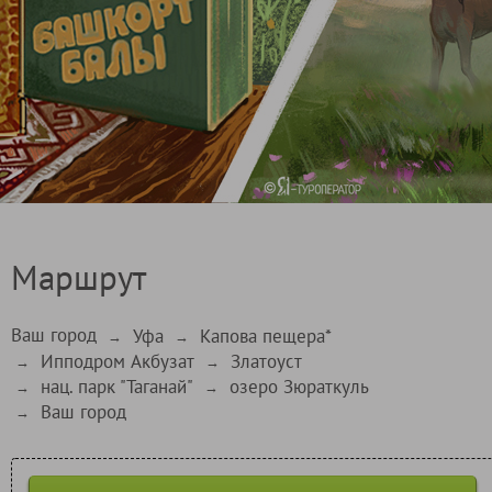
Маршрут
Ваш город
Уфа
Капова пещера*
→
→
Ипподром Акбузат
Златоуст
→
→
нац. парк "Таганай"
озеро Зюраткуль
→
→
Ваш город
→