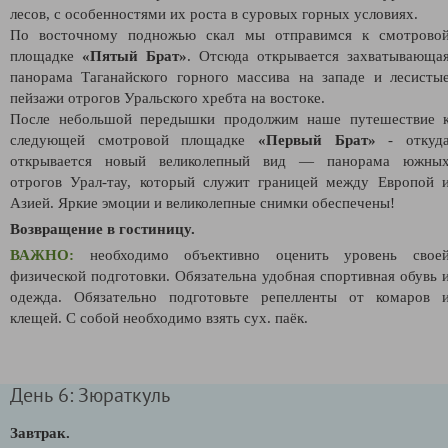
лесов, с особенностями их роста в суровых горных условиях.
По восточному подножью скал мы отправимся к смотрово
площадке
«Пятый Брат»
. Отсюда открывается захватывающа
панорама Таганайского горного массива на западе и лесисты
пейзажи отрогов Уральского хребта на востоке.
После небольшой передышки продолжим наше путешествие 
следующей смотровой площадке
«Первый Брат»
- откуд
открывается новый великолепный вид — панорама южны
отрогов Урал-тау, который служит границей между Европой 
Азией. Яркие эмоции и великолепные снимки обеспечены!
Возвращение в гостиницу.
ВАЖНО:
необходимо объективно оценить уровень свое
физической подготовки. Обязательна удобная спортивная обувь 
одежда. Обязательно подготовьте репелленты от комаров 
клещей. С собой необходимо взять сух. паёк.
День 6: Зюраткуль
Завтрак.