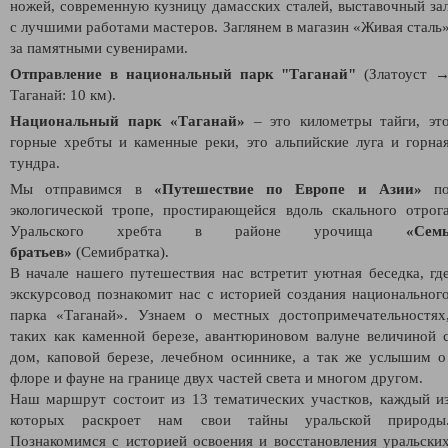
ножей, современную кузницу дамасских сталей, выставочный за
с лучшими работами мастеров. Заглянем в магазин «Живая сталь
за памятными сувенирами.
Отправление в национальный парк "Таганай"
(Златоуст 
Таганай: 10 км).
Национальный парк «Таганай»
– это километры тайги, эт
горные хребты и каменные реки, это альпийские луга и горна
тундра.
Мы отправимся в
«Путешествие по Европе и Азии»
п
экологической тропе, простирающейся вдоль скального отрог
Уральского хребта в районе урочища
«Сем
братьев»
(Семибратка).
В начале нашего путешествия нас встретит уютная беседка, гд
экскурсовод познакомит нас с историей создания национальног
парка «Таганай». Узнаем о местных достопримечательностях
таких как каменной березе, авантюриновом валуне величиной 
дом, каповой березе, лечебном осиннике, а так же услышим 
флоре и фауне на границе двух частей света и многом другом.
Наш маршрут состоит из 13 тематических участков, каждый и
которых раскроет нам свои тайны уральской природы
Познакомимся с историей освоения и восстановления уральски