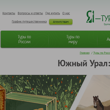
Контакты
Вопросы и ответы
Где купить
О нас
График путешественника
Агентствам
Групп
Туры по
Туры по
А
России
миру
Главная
/
Туры по Рос
Южный Урал: 