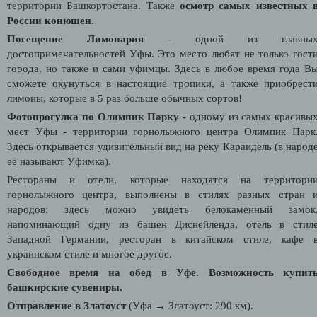
территории Башкортостана. Также
осмотр самых известных 
России конюшен.
Посещение Лимонария
- одной из главны
достопримечательностей Уфы. Это место любят не только гост
города, но также и сами уфимцы. Здесь в любое время года В
сможете окунуться в настоящие тропики, а также приобрест
лимоны, которые в 5 раз больше обычных сортов!
Фотопрогулка по Олимпик Парку -
одному из самых красивы
мест Уфы - территории горнолыжного центра Олимпик Парк
Здесь открывается удивительный вид на реку Караидель (в народ
её называют
У
фимка).
Рестораны и отели, которые находятся на территори
горнолыжного центра, выполнены в стилях разных стран 
народов: здесь можно увидеть белокаменный замок
напоминающий одну из башен Диснейленда, отель в стил
Западной Германии, ресторан в китайском стиле, кафе 
украинском стиле и многое другое.
Свободное время на обед в Уфе. Возможность купит
башкирские сувениры.
Отправление в Златоуст
(Уфа → Златоуст: 290 км).