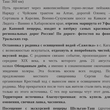
Таш: 360 км)
Путь пролегает через живописнейшие горно-лесные пейзажи
Наряду с Чуйским трактом на Алтае, дорогой Олонец 
Сортавала в Карелии, Военно-Сухумским шоссе на Кавказе 
Лидога – Ванино в Хабаровском крае,
отрезок маршрута от Уф
до Каповой пещеры, входит в пятёрку самых красивы
региональных дорог России! По дороге- фотостоп на фон
Уральских гор.
Остановка у
родника с освященной водой «Сажелка»
в с. Каг
с возможностью искупаться,
отдохнуть и попробовать чистой
вкусной воды.
С родником связано событие, произошедшее 
середине XIX века, в честь которого день 21 август
назван
Обещанным днём
, а именно в ознаменование окончани
эпидемии холеры. Эта болезнь косила всех подряд. П
предложению местного священника Сергия бы
организован Крестный ход с выносом икон и освящением этог
родника. Мор прекратился после того как жители стали пить вод
только из этого источника. С тех пор кагинцы чтут этот день
Территория источника благоустроенная: есть купель дл
омовения, свечная лавка, часовенка.
Посещение с экскурсией пещеры Шульган-Таш
(друго