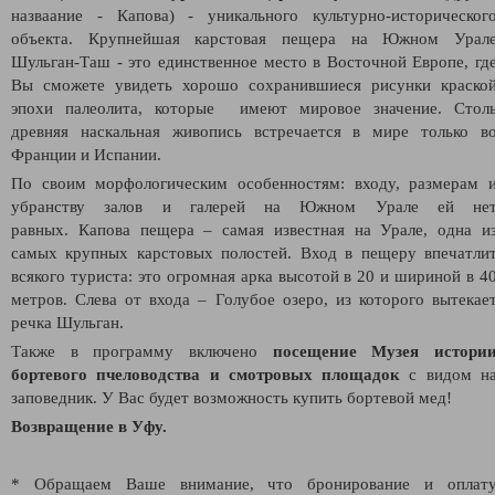
назваание - Капова)
- уникального культурно-историческог
объекта. Крупнейшая карстовая пещера на Южном Урал
Шульган-Таш - это единственное место в Восточной Европе, гд
Вы сможете увидеть хорошо сохранившиеся рисунки краско
эпохи палеолита, которые имеют мировое значение. Стол
древняя наскальная живопись встречается в мире только в
Франции и Испании.
По своим морфологическим особенностям: входу, размерам 
убранству залов и галерей на Южном Урале ей не
равных. Капова пещера – самая известная на Урале, одна и
самых крупных карстовых полостей. Вход в пещеру впечатли
всякого туриста: это огромная арка высотой в 20 и шириной в 4
метров. Слева от входа – Голубое озеро, из которого вытекае
речка Шульган.
Также в программу включено
посещение Музея истори
бортевого пчеловодства и смотровых площадок
с видом н
заповедник. У Вас будет возможность купить бортевой мед!
Возвращение в Уфу.
* Обращаем Ваше внимание, что бронирование и оплат