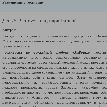
Размещение в гостинице.
День 5: Златоуст - нац. парк Таганай
Завтрак.
Златоуст
- крупный промышленный центр на Южно
Урале,
город качественной металлургии, родина русского булата 
гравюры на стали.
"Экскурсия по оружейной слободе «АиРовка»
посети
интерактивную историческую реконструкцию, созданную п
старинным чертежам. Здесь каждый желающий может проверит
свои способности на силомере, попытать удачу в поиске клада 
руднике, загадать самое сокровенное у печки желаний и, конечн
же, попробовать себя в кузнечном деле. Затем отправимс
непосредственно на производственных участок компани
ножевого производства города Златоуста. «Разрубим вс
проблемы», именно это, по местному поверью, происходит, есл
прикоснуться к «Святогору» – самому длинному мечу и
дамасской стали, официально зарегистрированному в книг