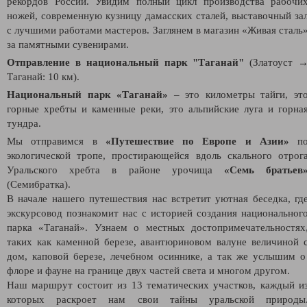
рекордов России. Увидим полный цикл производства рабочи
ножей, современную кузницу дамасских сталей, выставочный за
с лучшими работами мастеров. Заглянем в магазин «Живая сталь
за памятными сувенирами.
Отправление в национальный парк "Таганай"
(Златоуст 
Таганай: 10 км).
Национальный парк «Таганай»
– это километры тайги, эт
горные хребты и каменные реки, это альпийские луга и горна
тундра.
Мы отправимся в
«Путешествие по Европе и Азии»
п
экологической тропе, простирающейся вдоль скального отрог
Уральского хребта в районе урочища
«Семь братьев
(Семибратка).
В начале нашего путешествия нас встретит уютная беседка, гд
экскурсовод познакомит нас с историей создания национальног
парка «Таганай». Узнаем о местных достопримечательностях
таких как каменной березе, авантюриновом валуне величиной 
дом, каповой березе, лечебном осиннике, а так же услышим 
флоре и фауне на границе двух частей света и многом другом.
Наш маршрут состоит из 13 тематических участков, каждый и
которых раскроет нам свои тайны уральской природы