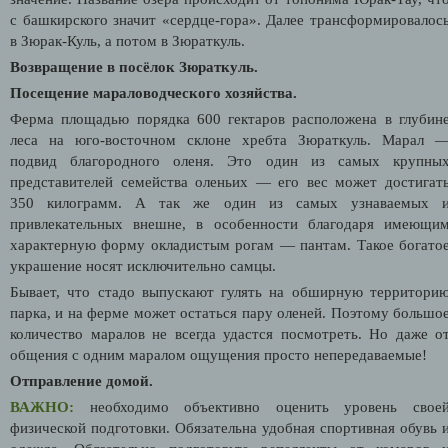
с башкирского значит «сердце-гора». Далее трансформировалос
в Зюрак-Куль, а потом в Зюраткуль.
Возвращение в посёлок Зюраткуль.
Посещение мараловодческого хозяйства.
Ферма площадью порядка 600 гектаров расположена в глубин
леса на юго-восточном склоне хребта Зюраткуль. Марал 
подвид благородного оленя. Это один из самых крупны
представителей семейства оленьих — его вес может достигат
350 килограмм. А так же один из самых узнаваемых 
привлекательных внешне, в особенности благодаря имеющи
характерную форму окладистым рогам — пантам. Такое богато
украшение носят исключительно самцы.
Бывает, что стадо выпускают гулять на обширную территори
парка, и на ферме может остаться пару оленей. Поэтому большо
количество маралов не всегда удастся посмотреть. Но даже о
общения с одним маралом ощущения просто непередаваемые!
Отправление домой.
ВАЖНО:
необходимо объективно оценить уровень свое
физической подготовки. Обязательна удобная спортивная обувь 