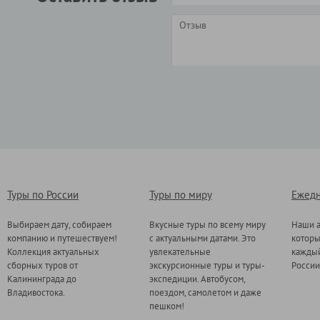
Туры по России
Туры по миру
Ежедн
Выбираем дату, собираем
Вкусные туры по всему миру
Наши а
компанию и путешествуем!
с актуальными датами. Это
котор
Коллекция актуальных
увлекательные
каждый
сборных туров от
экскурсионные туры и туры-
России
Калининграда до
экспедиции. Автобусом,
Владивостока.
поездом, самолетом и даже
пешком!