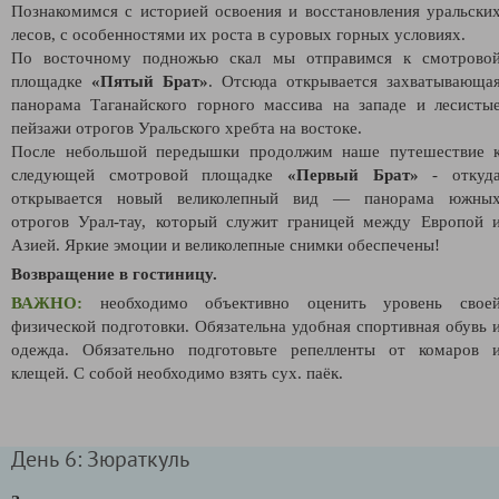
Познакомимся с историей освоения и восстановления уральски
лесов, с особенностями их роста в суровых горных условиях.
По восточному подножью скал мы отправимся к смотрово
площадке
«Пятый Брат»
. Отсюда открывается захватывающа
панорама Таганайского горного массива на западе и лесисты
пейзажи отрогов Уральского хребта на востоке.
После небольшой передышки продолжим наше путешествие 
следующей смотровой площадке
«Первый Брат»
- откуд
открывается новый великолепный вид — панорама южны
отрогов Урал-тау, который служит границей между Европой 
Азией. Яркие эмоции и великолепные снимки обеспечены!
Возвращение в гостиницу.
ВАЖНО:
необходимо объективно оценить уровень свое
физической подготовки. Обязательна удобная спортивная обувь 
одежда. Обязательно подготовьте репелленты от комаров 
клещей. С собой необходимо взять сух. паёк.
День 6: Зюраткуль