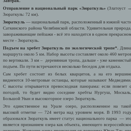
Завтрак.
Отправление в национальный парк «Зюраткуль»
(Златоуст 
Зюраткуль: 72 км).
Зюраткуль
— национальный парк, расположенный в южной част
Саткинского района Челябинской области. Удивительная природа
завораживающие пейзажи - всё это находится в одном прекрасно
месте - Зюраткуль.
Подъем на хребет Зюраткуль по экологической тропе*.
Длин
маршрута около 5 км. Набор высоты составляет около 460 метро
по вертикали. 3 км –
деревянная тропа, дальше - уже каменисты
подъем. По пути встречаются несколько беседок для отдыха.
Сам хребет состоит из белых кварцитов, а на его вершин
виднеются 10-метровые останцы, которые называют Медведями
С высоты открывается превосходная панорама: если повезет 
погодой, то будет видно соседние хребты Нургуш, Москаль
Большой Уван и высокогорное озеро Зюраткуль.
Это единственное на Урале озеро, расположенное на тако
высокой отметке — 724 метра над уровнем моря. В 1993 год
образовался Зюраткуль имеет статус н
ационального парка
— эт
является признанием озера как объекта, имеющего всероссийско
значение. Название озера происходит от топонима Юрак-Тау, чт