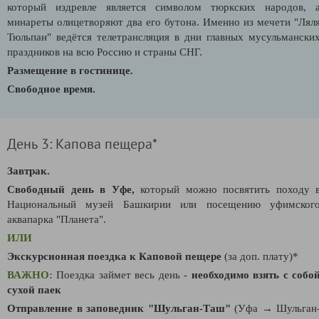
который издревле является символом тюркских народов, 
минареты олицетворяют два его бутона. Именно из мечети "Лял
Тюльпан" ведётся телетрансляция в дни главных мусульмански
праздников на всю Россию и страны СНГ.
Размещение в гостинице.
Свободное время.
День 3: Капова пещера*
Завтрак.
Свободный день в Уфе,
который можно посвятить походу 
Н
ациональный музей Башкирии или посещению у
фимског
аквапарка "Планета".
ИЛИ
Экскурсионная поездка к Каповой пещере
(за доп. плату)*
ВАЖНО:
Поездка займет весь день -
необходимо взять с собо
сухой паек
Отправление в заповедник "Шульган-Таш"
(Уфа → Шульган