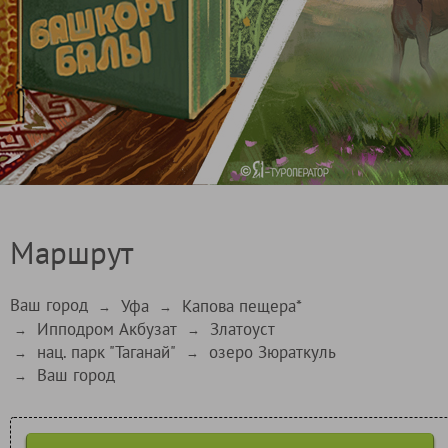
Маршрут
Ваш город
Уфа
Капова пещера*
→
→
Ипподром Акбузат
Златоуст
→
→
нац. парк "Таганай"
озеро Зюраткуль
→
→
Ваш город
→