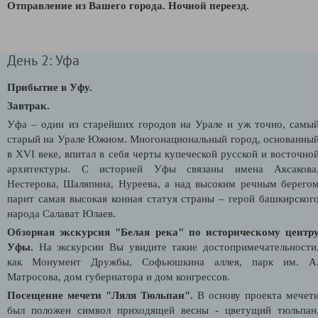
Отправление из Вашего города.
Ночной переезд.
День 2: Уфа
Прибытие в Уфу.
Завтрак.
Уфа – один из старейших городов на Урале и уж точно, самы
старый на Урале Южном. Многонациональный город, основанны
в XVI веке, впитал в себя черты купеческой русской и восточно
архитектуры. С историей Уфы связаны имена Аксакова
Нестерова, Шаляпина, Нуреева, а над высоким речным берего
парит самая высокая конная статуя страны – герой башкирског
народа Салават Юлаев.
Обзорная экскурсия "Белая река" по историческому центр
Уфы
.
На экскурсии Вы увидите такие достопримечательности
как Монумент Дружбы, Софьюшкина аллея, парк им. А
Матросова, дом губернатора и дом конгрессов.
Посещение мечети "Ляля Тюльпан".
В основу проекта мечет
был положен символ приходящей весны - цветущий тюльпан