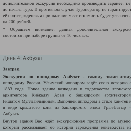
дополнительной экскурсии необходимо производить заранее, т.е
до начала тура. В противном случае Туроператор не гарантируе
её подтверждения, а при наличии мест стоимость будет увеличен
на 200 рублей.
* Обращаем внимание: данная дополнительная экскурси
состоится при наборе группы от 10 человек.
День 4: Акбузат
Завтрак.
Экскурсия по ипподрому Акбузат
- самому знаменитом
ипподрому России. Уфимский ипподром ведёт свою историю 
1883 года. Новое здание возведено в содружестве японског
архитектора Киёкадзу Араи с башкирским архитекторо
Ришатом Муллагильдиным. Выполнен ипподром в стиле хай-тек 
в виде крылатого коня из башкирского эпоса Урал-Батыр 
Акбузат.
Внутри здания Вас ждёт экскурсионная программа по музею
который рассказывает об истории зарождения коневодства н