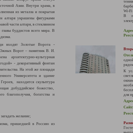
тенн
сточной Азии. Внутри храма, в
барбе
Wi-Fi
олненная из металла и покрытая
В но
сти алтаря украшены фигурками
элект
авой части алтаря, в стеклянном
Адре
главы буддистов всего мира. В
Реес
ддизма.
и входят Золотые Ворота
-
Втора
жных Ворот – памятник В. И.
Отел
на архитектурно-культурная
одно
агодой» - декоративный фонтан
рядом
вительства. На этой же площади
К ус
свет
енного Университета и здание
окн
 Героев, находится скульптура
необ
ающая добуддийское божество,
беспл
ого благополучия, богатства и
для п
Адре
Сайт
Реес
 загадать желание;
Разме
дизма, пришедшей в Россию из
Гост
выг