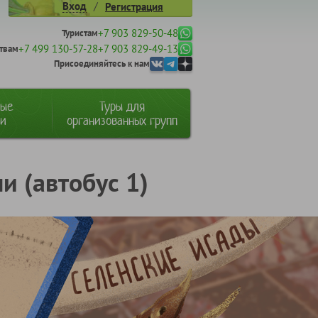
/
Вход
Регистрация
+7 903 829-50-48
Туристам
+7 499 130-57-28
+7 903 829-49-13
твам
Присоединяйтесь к нам
ные
Туры для
ии
организованных групп
и (автобус 1)