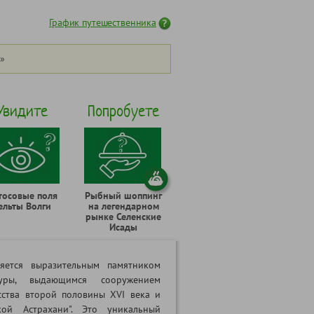
График путешественника
»
Увидите
Попробуете
тосовые поля
Рыбный шоппинг
ельты Волги
на легендарном
рынке Селенские
Исады
ляется выразительным памятником
туры, выдающимся сооружением
сства второй половины XVI века и
кой Астрахани". Это уникальный