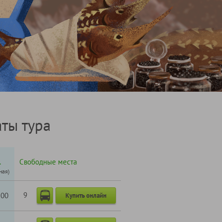
ты тура
.
Свободные места
ная)
9
100
Купить онлайн