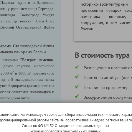
Павлова - одного из бастионов
историко-архитектурный
нина, у руин мельницы Гергарда.
протяжении четырех век
линграда - Волгограда. Увидят
памятника военные, 
урган, где посетят Храм Всех
сооружения, в том числе
Великой Отечественной Войне
России.
нораму Сталинградской битвы
ольшую панораму России.
В стоимость тура
я: панорама
"Разгром немецко-
(самое крупное живописное
Размещение в номерах с 
2
2
 2000 м
и 1000 м
предметного
Проезд на автобусе (или 
 где в 8 экспозиционных залах
вуют 4 диорамы (размер полотна
Питание по программе;
алерея советских полководцев и
Экскурсионное обслужива
линградской битве.
Услуги сопровождающего
ажданам Сталинграда, вручённый
нашем сайте мы используем cookie для сбора информации технического характ
Страхование ответственн
1943 г.;
 персонифицированной работы сайта мы обрабатываем IP-адрес региона вашег
Согласно ФЗ №152 О защите персональных данных.
* в соответствии с программой
168 пулевыми и осколочными
Условия обработки персональных данных.