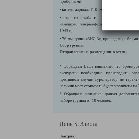
пробоинами;
• китель маршала Г. К. Жукова;
• стол из штаба генерала М. С. Шумило
немецкого генерал-фельдмаршала Ф. Паулюс
1943 г.;
• 76-мм пушка «ЗИС-3», прошедшая с боями 
Сбор группы.
Отправление на размещение в отеле.
* Обращаем Ваше внимание, что брониров
экскурсии необходимо производить зара
противном случае Туроператор не гарант
наличии мест стоимость будет увеличена на 
* Обращаем внимание: данная дополнител
наборе группы от 10 человек.
День 3: Элиста
Завтрак.