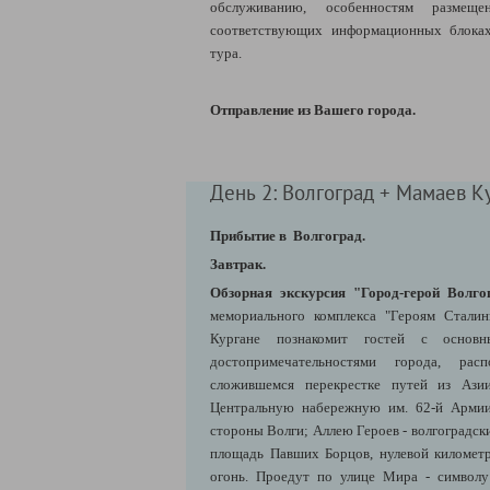
обслуживанию, особенностям разме
соответствующих информационных блоках
тура.
Отправление из Вашего города.
День 2: Волгоград + Мамаев К
Прибытие в Волгоград.
Завтрак.
Обзорная экскурсия "Город-герой Волго
мемориального комплекса "Героям Стали
Кургане познакомит гостей с основ
достопримечательностями города, рас
сложившемся перекрестке путей из Ази
Центральную набережную им. 62-й Армии
стороны Волги; Аллею Героев - волгоградск
площадь Павших Борцов, нулевой километ
огонь. Проедут по улице Мира - символу