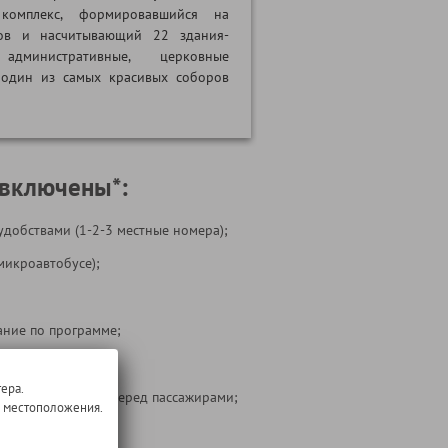
 комплекс, формировавшийся на
ов и насчитывающий 22 здания-
административные, церковные
 один из самых красивых соборов
 включены*:
удобствами (1-2-3 местные номера);
микроавтобусе);
ние по программе;
 на маршруте;
ера.
ости перевозчика перед пассажирами;
о местоположения.
 тура