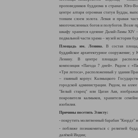
проповедников буддизма в странах Юго-Во
центре алтаря огромная статуя Будды, вып
тонким слоем золота. Левая и правая ча
многочисленных богов и полубогов. Возле пр
шкафу хранится одеяние Далай-Ламы XIV – 
подвальной части храма – музей истории бу
Площадь им. Ленина.
В состав площад
буддийское архитектурное сооружение; у
Ю
Ленину. В центре площади расположе
композиция «Пагода 7 дней». Рядом с «П
«Три лотоса», расположенный у здания Пра
– главный корпус Калмыцкого Государств
городской администрации. Рядом, на аллее
"Белый старец" или Цаган Аав, изображ
покровителя калмыков, хранителя семейн
изобилия.
Причины посетить Элисту:
- покрутить молитвенный барабан "Кюрдэ" и
- поближе познакомиться с религией буд
далёкой Индии;