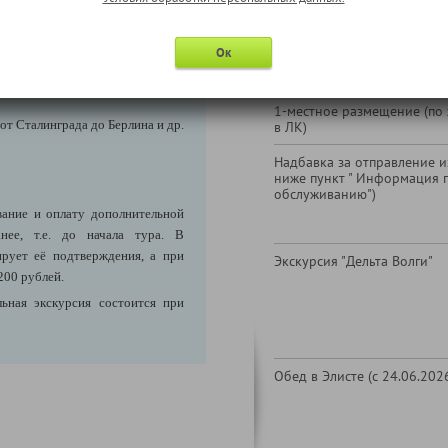
В стоимость тура не входи
Ок
ва, где впервые допрашивали
а, пленённого в Сталинграде в
1-местное размещение (по
от Сталинграда до Берлина и др.
в ЛК)
Надбавка за отправление из
ниже пункт " Информация 
обслуживанию")
ание и оплату дополнительной
нее, т.е. до начала тура. В
ирует её подтверждения, а при
Экскурсия "Дельта Волги"
200 рублей.
ьная экскурсия состоится при
Обед в Элисте (с 24.06.202