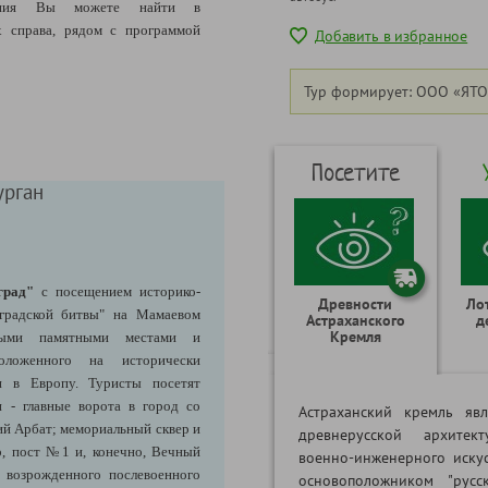
щения Вы можете найти в
 справа, рядом с программой
Добавить в избранное
Тур формирует: ООО «ЯТО
Посетите
урган
град"
с посещением историко-
Древности
Ло
нградской битвы" на Мамаевом
Астраханского
д
Кремля
ными памятными местами и
положенного на исторически
и в Европу. Туристы посетят
 - главные ворота в город со
Астраханский кремль яв
ий Арбат; мемориальный сквер и
древнерусской архитек
р, пост №1 и, конечно, Вечный
военно-инженерного иску
 возрожденного послевоенного
основоположником "русс