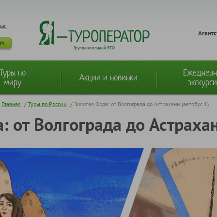
нас
Агентс
ам
Группа компаний ЯТО
Туры по
Ежеднев
Акции и новинки
миру
экскурс
Главная
/
Туры по России
/
Золотая Орда: от Волгограда до Астрахани (автобус 1)
: от Волгограда до Астрахан