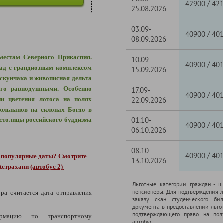
/
42900
42
25.08.2026
03.09-
/
40900
40
08.09.2026
естам Северного Прикаспия.
10.09-
/
40900
40
рад с грандиозным комплексом
15.09.2026
скунчака и живописная дельта
ого равнодушными. Особенно
17.09-
/
40900
40
ни цветения лотоса на полях
22.09.2026
юльпанов на склонах Богдо в
01.10-
столицы российского буддизма
/
40900
40
06.10.2026
08.10-
/
40900
40
е популярные даты?
Смотрите
13.10.2026
 Астрахани
(автобус 2)
Льготные категории граждан - 
пенсионеры. Для подтверждения л
ура считается дата отправления
заказу скан студенческого бил
документа в предоставлении льго
подтверждающего право на полу
рмацию по транспортному
автобус.