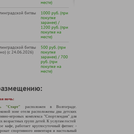
месте)
алинградской битвы
1000 руб. (при
покупке
заранее) /
1200 руб. (при
покупке на
месте)
алинградской битвы
500 руб. (при
но) (с 24.06.2026)
покупке
заранее) / 700
руб. (при
покупке на
месте)
размещению:
ая ночь:
ь "Старт"
расположен в Волгограде.
ковой зоне отеля расположены два детских
ивно-игровых комплекса "Спортлендия" для
х возрастных групп детей. К услугам гостей
е кафе, работает круглосуточный фитнес -
прокат спортивного инвентаря и настольный