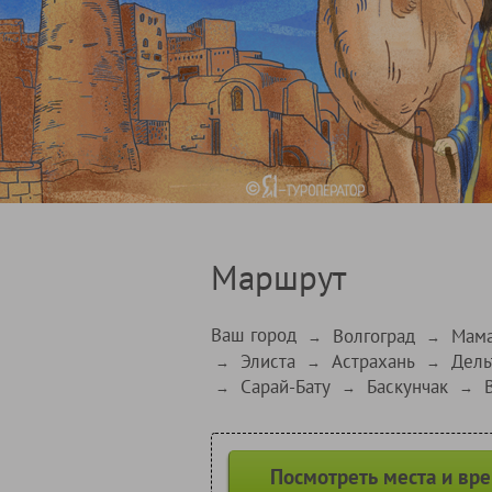
Маршрут
Ваш город
Волгоград
Мама
→
→
Элиста
Астрахань
Дель
→
→
→
Сарай-Бату
Баскунчак
→
→
→
Посмотреть места и вр