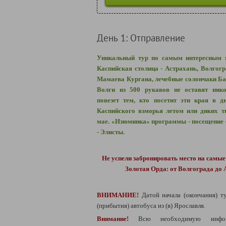
День 1: Отправление
Уникальный тур по самым интересным м
Каспийская столица - Астрахань, Волгог
Мамаева Кургана, лечебные солончаки Ба
Волги из 500 рукавов не оставят ник
повезет тем, кто посетит эти края в д
Каспийского взморья летом или диких т
мае.
«Изюминка» программы - посещение 
- Элисты.
Не успели забронировать место на самы
Золотая Орда: от Волгограда до
ВНИМАНИЕ!
Датой начала (окончания) т
(прибытия) автобуса из (в) Ярославля.
Внимание!
Всю необходимую инфо