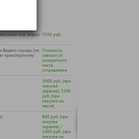
т:
 желанию под запрос
7500 руб.
 Вашего города (см.
Стоимость
по транспортному
зависит от
конкретного
места
отправления
3000 руб. (при
покупке
заранее), 3200
руб. (при
покупке на
месте)
6)
800 руб. (при
покупке
заранее) /
1000 руб. (при
покупке на