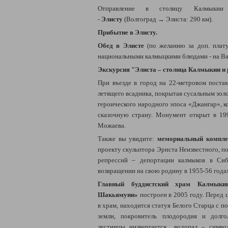
Отправление в
столицу Калмыкии
-
Элисту
(Волгоград → Элиста: 290 км).
Прибытие в Элисту.
Обед в Элисте
(по желанию за доп. плат
национальными калмыцкими блюдами - на В
Экскурсия "Элиста – столица Калмыкии и 
При въезде в город на 22-метровом постам
летящего всадника, покрытая сусальным зол
героического народного эпоса «Джангар», к
сказочную страну. Монумент открыт в 19
Можаева.
Также вы увидите:
мемориальный компле
проекту скульптора Эрнста Неизвестного, 
репрессий – депортации калмыков в Си
возвращении на свою родину в 1955-56 года
Главный буддистский храм Калмыки
Шакьямуни»
построен в 2005 году. Перед 
в храм, находится статуя Белого Старца с по
земли, покровитель плодородия и долг
лестницы низвергается водопад – симво