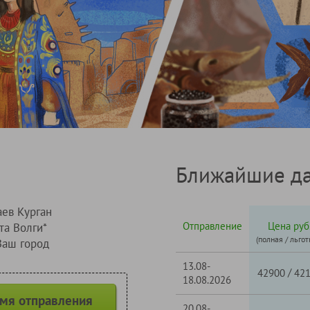
Ближайшие да
ев Курган
Отправление
Цена руб
та Волги*
(полная / льгот
Ваш город
13.08-
/
42900
42
18.08.2026
емя отправления
20.08-