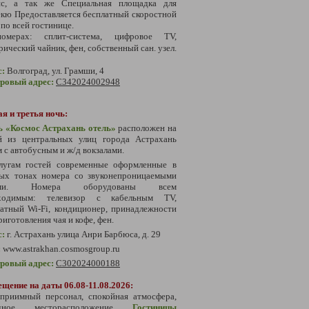
ис, а так же Специальная площадка для
кю Предоставляется бесплатный скоростной
 по всей гостинице.
мерах: сплит-система, цифровое TV,
рический чайник, фен, собственный сан. узел.
с:
Волгоград, ул. Грамши, 4
тровый адрес:
С342024002948
я и третья ночь:
ь «Космос Астрахань отель»
расположен на
й из центральных улиц города Астрахань
 с автобусным и ж/д вокзалами.
лугам гостей современные оформленные в
лых тонах номера со звуконепроницаемыми
ами. Номера оборудованы всем
ходимым: телевизор с кабельным TV,
атный Wi-Fi, кондиционер, принадлежности
риготовления чая и кофе, фен.
с:
г. Астрахань улица Анри Барбюса, д. 29
:
www.astrakhan.cosmosgroup.ru
тровый адрес:
С302024000188
щение на даты 06.08-11.08.2026:
еприимный персонал, спокойная атмосфера,
одное месторасположение
Гостиницы