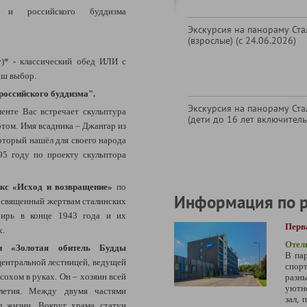
 и российского буддизма
Экскурсия на панораму Ст
(взрослые) (с 24.06.2026)
у)*
-
классический обед ИЛИ с
аш выбор.
российского буддизма".
Экскурсия на панораму Ст
енте Вас встречает скульптура
(дети до 16 лет включитель
отом. Имя всадника – Джангар из
оторый нашёл для своего народа
95 году по проекту скульптора
кс «Исход и возвращение»
по
Информация по 
посвященный жертвам сталинских
бирь в конце 1943 года и их
Перв
х.
Отел
и «Золотая обитель Будды
В пар
центральной лестницей, ведущей
спорт
сохом в руках. Он – хозяин всей
разны
уютно
олетия. Между двумя частями
зал, 
л жизни. Вокруг храма статуи