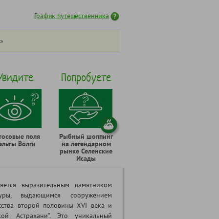
График путешественника
»
Увидите
Попробуете
тосовые поля
Рыбный шоппинг
ельты Волги
на легендарном
рынке Селенские
Исады
ляется выразительным памятником
туры, выдающимся сооружением
сства второй половины XVI века и
кой Астрахани". Это уникальный