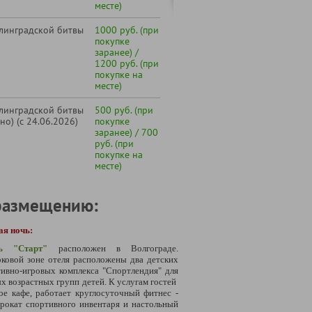
месте)
алинградской битвы
1000 руб. (при
покупке
заранее) /
1200 руб. (при
покупке на
месте)
алинградской битвы
500 руб. (при
но) (с 24.06.2026)
покупке
заранее) / 700
руб. (при
покупке на
месте)
размещению:
ая ночь:
ь "Старт"
расположен в Волгограде.
ковой зоне отеля расположены два детских
ивно-игровых комплекса "Спортлендия" для
х возрастных групп детей. К услугам гостей
е кафе, работает круглосуточный фитнес -
прокат спортивного инвентаря и настольный