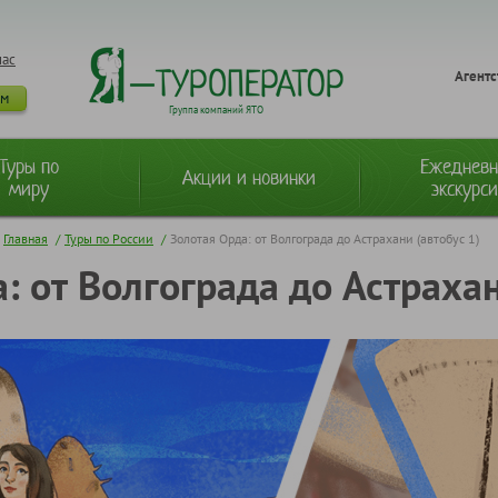
нас
Агентс
ам
Группа компаний ЯТО
Туры по
Ежеднев
Акции и новинки
миру
экскурс
Главная
/
Туры по России
/
Золотая Орда: от Волгограда до Астрахани (автобус 1)
: от Волгограда до Астрахан