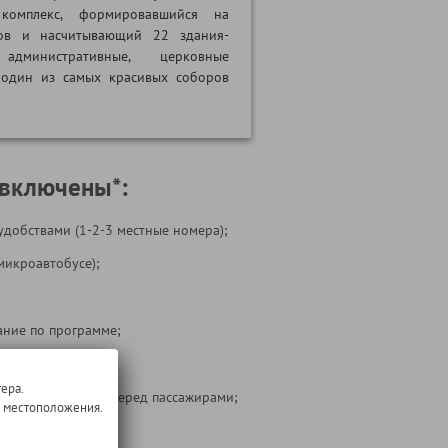
 комплекс, формировавшийся на
ов и насчитывающий 22 здания-
административные, церковные
 один из самых красивых соборов
 включены*:
удобствами (1-2-3 местные номера);
микроавтобусе);
ние по программе;
 на маршруте;
ера.
ости перевозчика перед пассажирами;
о местоположения.
 тура