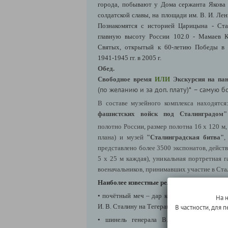
города, побывают у Дома сержанта Якова 
солдатской славы, на площади им. В. И. Ле
Познакомятся с историей Царицына - Ста
главную высоту России 102.0 - Мамаев К
Святых, открытый к 60-летию Победы в 
1941-1945 гг. в 2005 г.
Обед.
Свободное время
ИЛИ
Экскурсия на па
(по желанию и за доп. плату)*
– самую б
В составе музейного комплекса находятс
фашистских войск под Сталинградом"
полотно России, размер полотна 16 х 120 м,
плана) и музей
"Сталинградская битва"
,
представлено более 3500 экспонатов, дейст
5 х 25 м каждая), уникальная портретная г
военачальников, принимавших участие в Ста
Наиболее известные реликвии музея:
• почётный меч – дар короля Георга VI гр
На 
И. В. Сталину на Тегеранской конференции в 
В частности, для
• шинель генерала В. А. Глазкова со 