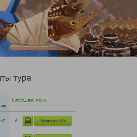
ты тура
.
Свободные места
ная)
9
100
Купить онлайн