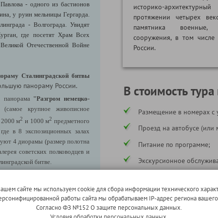
Павлова - одного из бастионов
историко-архитектурный
нина, у руин мельницы Гергарда.
протяжении четырех век
линграда - Волгограда. Увидят
памятника военные, 
урган, где посетят Храм Всех
сооружения, в том числе
Великой Отечественной Войне
России.
нораму Сталинградской битвы
ольшую панораму России.
В стоимость тура
я: панорама
"Разгром немецко-
(самое крупное живописное
Размещение в номерах с 
2
2
 2000 м
и 1000 м
предметного
Проезд на автобусе (или 
 где в 8 экспозиционных залах
вуют 4 диорамы (размер полотна
Питание по программе;
алерея советских полководцев и
Экскурсионное обслужива
линградской битве.
Услуги сопровождающего
ажданам Сталинграда, вручённый
нашем сайте мы используем cookie для сбора информации технического характ
Страхование ответственн
1943 г.;
 персонифицированной работы сайта мы обрабатываем IP-адрес региона вашег
Согласно ФЗ №152 О защите персональных данных.
* в соответствии с программой
168 пулевыми и осколочными
Условия обработки персональных данных.