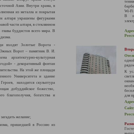
тенн
сточной Азии. Внутри храма, в
барбе
Wi-Fi
олненная из металла и покрытая
В но
сти алтаря украшены фигурками
элект
авой части алтаря, в стеклянном
Адре
главы буддистов всего мира. В
Реес
ддизма.
и входят Золотые Ворота
-
Втора
жных Ворот – памятник В. И.
Отел
на архитектурно-культурная
одно
агодой» - декоративный фонтан
рядом
вительства. На этой же площади
К ус
свет
енного Университета и здание
окн
 Героев, находится скульптура
необ
ающая добуддийское божество,
беспл
ого благополучия, богатства и
для п
Адре
Сайт
Реес
 загадать желание;
Разме
дизма, пришедшей в Россию из
Гост
выг