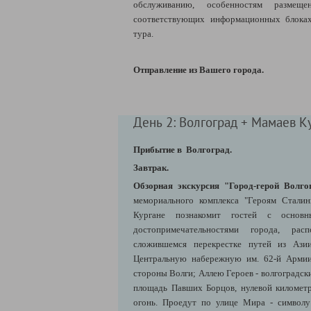
обслуживанию, особенностям разме
соответствующих информационных блоках
тура.
Отправление из Вашего города.
День 2: Волгоград + Мамаев К
Прибытие в Волгоград.
Завтрак.
Обзорная экскурсия "Город-герой Волго
мемориального комплекса "Героям Стали
Кургане познакомит гостей с основ
достопримечательностями города, рас
сложившемся перекрестке путей из Ази
Центральную набережную им. 62-й Армии
стороны Волги; Аллею Героев - волгоградск
площадь Павших Борцов, нулевой километ
огонь. Проедут по улице Мира - символу