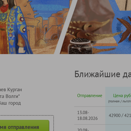
Ближайшие да
ев Курган
Отправление
Цена руб
та Волги*
(полная / льгот
Ваш город
13.08-
/
42900
42
18.08.2026
емя отправления
20.08-