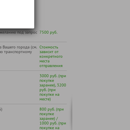
т:
 желанию под запрос
7500 руб.
 Вашего города (см.
Стоимость
по транспортному
зависит от
конкретного
места
отправления
3000 руб. (при
покупке
заранее), 3200
руб. (при
покупке на
месте)
6)
800 руб. (при
покупке
заранее) /
1000 руб. (при
покупке на