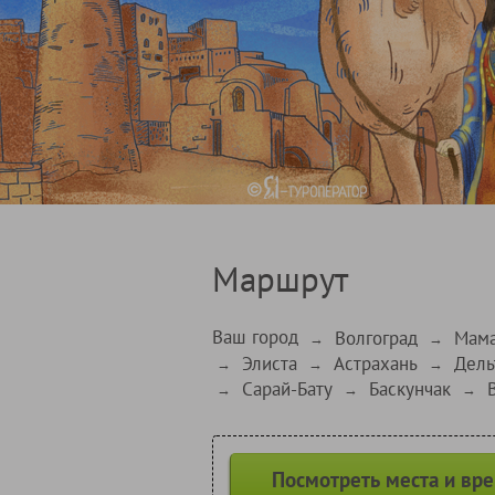
Маршрут
Ваш город
Волгоград
Мама
→
→
Элиста
Астрахань
Дель
→
→
→
Сарай-Бату
Баскунчак
→
→
→
Посмотреть места и вр