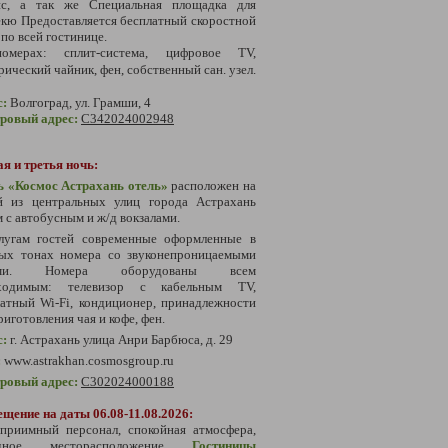
ис, а так же Специальная площадка для
кю Предоставляется бесплатный скоростной
 по всей гостинице.
мерах: сплит-система, цифровое TV,
рический чайник, фен, собственный сан. узел.
с:
Волгоград, ул. Грамши, 4
тровый адрес:
С342024002948
я и третья ночь:
ь «Космос Астрахань отель»
расположен на
й из центральных улиц города Астрахань
 с автобусным и ж/д вокзалами.
лугам гостей современные оформленные в
лых тонах номера со звуконепроницаемыми
ами. Номера оборудованы всем
ходимым: телевизор с кабельным TV,
атный Wi-Fi, кондиционер, принадлежности
риготовления чая и кофе, фен.
с:
г. Астрахань улица Анри Барбюса, д. 29
:
www.astrakhan.cosmosgroup.ru
тровый адрес:
С302024000188
щение на даты 06.08-11.08.2026:
еприимный персонал, спокойная атмосфера,
одное месторасположение
Гостиницы