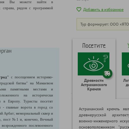
щения Вы можете найти в
 справа, рядом с программой
Добавить в избранное
Тур формирует: ООО «ЯТО
Посетите
урган
град"
с посещением историко-
Древности
Ло
нградской битвы" на Мамаевом
Астраханского
д
Кремля
ными памятными местами и
положенного на исторически
и в Европу. Туристы посетят
 - главные ворота в город со
Астраханский кремль яв
ий Арбат; мемориальный сквер и
древнерусской архитек
р, пост №1 и, конечно, Вечный
военно-инженерного иску
 возрожденного послевоенного
основоположником "русс