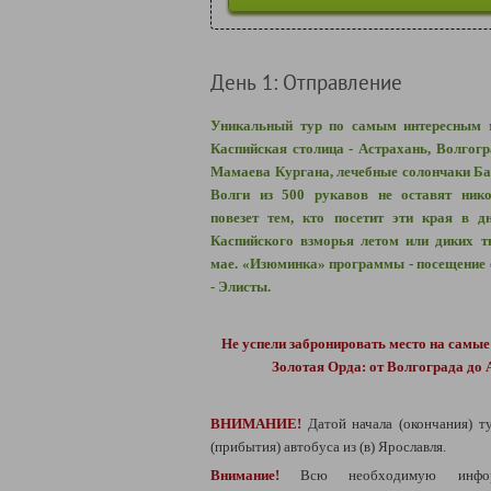
День 1: Отправление
Уникальный тур по самым интересным м
Каспийская столица - Астрахань, Волгог
Мамаева Кургана, лечебные солончаки Ба
Волги из 500 рукавов не оставят ник
повезет тем, кто посетит эти края в д
Каспийского взморья летом или диких т
мае.
«Изюминка» программы - посещение 
- Элисты.
Не успели забронировать место на самы
Золотая Орда: от Волгограда до
ВНИМАНИЕ!
Датой начала (окончания) т
(прибытия) автобуса из (в) Ярославля.
Внимание!
Всю необходимую инфо