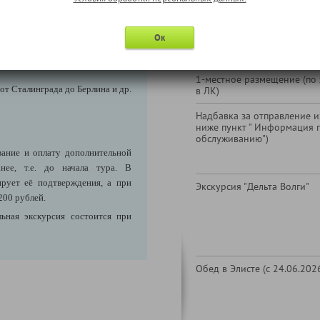
В стоимость тура не входи
Ок
ва, где впервые допрашивали
а, пленённого в Сталинграде в
1-местное размещение (по
от Сталинграда до Берлина и др.
в ЛК)
Надбавка за отправление из
ниже пункт " Информация 
обслуживанию")
ание и оплату дополнительной
нее, т.е. до начала тура. В
ирует её подтверждения, а при
Экскурсия "Дельта Волги"
200 рублей.
ьная экскурсия состоится при
Обед в Элисте (с 24.06.202