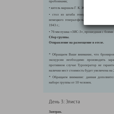
пробоинами;
• китель маршала Г. К. Жукова;
• стол из штаба генерала М. С. Шумило
немецкого генерал-фельдмаршала Ф. Паулюс
1943 г.;
• 76-мм пушка «ЗИС-3», прошедшая с боями 
Сбор группы.
Отправление на размещение в отеле.
* Обращаем Ваше внимание, что брониров
экскурсии необходимо производить зара
противном случае Туроператор не гарант
наличии мест стоимость будет увеличена на 
* Обращаем внимание: данная дополнител
наборе группы от 10 человек.
День 3: Элиста
Завтрак.