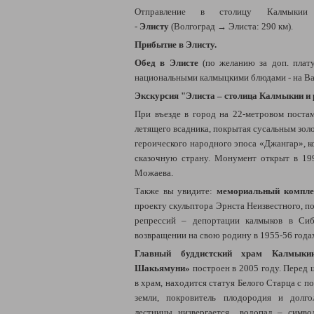
Отправление в
столицу Калмыкии
-
Элисту
(Волгоград → Элиста: 290 км).
Прибытие в Элисту.
Обед в Элисте
(по желанию за доп. плат
национальными калмыцкими блюдами - на В
Экскурсия "Элиста – столица Калмыкии и 
При въезде в город на 22-метровом постам
летящего всадника, покрытая сусальным зол
героического народного эпоса «Джангар», к
сказочную страну. Монумент открыт в 19
Можаева.
Также вы увидите:
мемориальный компле
проекту скульптора Эрнста Неизвестного, 
репрессий – депортации калмыков в Си
возвращении на свою родину в 1955-56 года
Главный буддистский храм Калмыки
Шакьямуни»
построен в 2005 году. Перед 
в храм, находится статуя Белого Старца с по
земли, покровитель плодородия и долг
лестницы низвергается водопад – симво