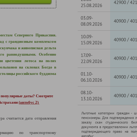
/
42900
42
25.08.2026
03.09-
/
40900
40
08.09.2026
естам Северного Прикаспия.
10.09-
/
40900
40
рад с грандиозным комплексом
15.09.2026
скунчака и живописная дельта
ого равнодушными. Особенно
17.09-
/
40900
40
ни цветения лотоса на полях
22.09.2026
юльпанов на склонах Богдо в
01.10-
столицы российского буддизма
/
40900
40
06.10.2026
08.10-
/
40900
40
е популярные даты?
Смотрите
13.10.2026
 Астрахани
(автобус 2)
Льготные категории граждан - 
пенсионеры. Для подтверждения л
ура считается дата отправления
заказу скан студенческого бил
документа в предоставлении льго
подтверждающего право на полу
рмацию по транспортному
автобус.