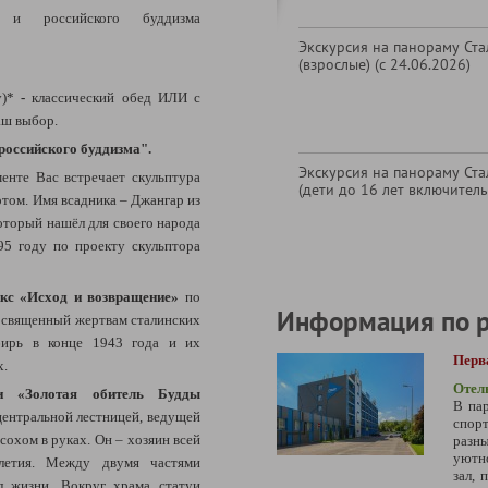
 и российского буддизма
Экскурсия на панораму Ст
(взрослые) (с 24.06.2026)
у)*
-
классический обед ИЛИ с
аш выбор.
российского буддизма".
Экскурсия на панораму Ст
енте Вас встречает скульптура
(дети до 16 лет включитель
отом. Имя всадника – Джангар из
оторый нашёл для своего народа
95 году по проекту скульптора
кс «Исход и возвращение»
по
Информация по 
посвященный жертвам сталинских
бирь в конце 1943 года и их
Перв
х.
Отел
и «Золотая обитель Будды
В пар
центральной лестницей, ведущей
спорт
сохом в руках. Он – хозяин всей
разны
уютно
олетия. Между двумя частями
зал, 
л жизни. Вокруг храма статуи