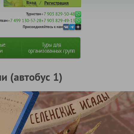
/
Вход
Регистрация
+7 903 829-50-48
Туристам
+7 499 130-57-28
+7 903 829-49-13
твам
Присоединяйтесь к нам
ные
Туры для
ии
организованных групп
и (автобус 1)