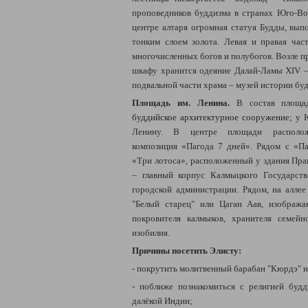
проповедников буддизма в странах Юго-Во
центре алтаря огромная статуя Будды, вып
тонким слоем золота. Левая и правая ча
многочисленных богов и полубогов. Возле пр
шкафу хранится одеяние Далай-Ламы XIV – 
подвальной части храма – музей истории бу
Площадь им. Ленина.
В состав площад
буддийское архитектурное сооружение; у
Ю
Ленину. В центре площади расположе
композиция «Пагода 7 дней». Рядом с «П
«Три лотоса», расположенный у здания Пра
– главный корпус Калмыцкого Государств
городской администрации. Рядом, на аллее
"Белый старец" или Цаган Аав, изображ
покровителя калмыков, хранителя семейн
изобилия.
Причины посетить Элисту:
- покрутить молитвенный барабан "Кюрдэ" и
- поближе познакомиться с религией буд
далёкой Индии;