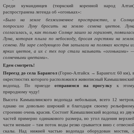
Среди кумандинцев (тюркский коренной народ Алтая
распространена легенда об «огоньках»:
«Было на земле безжизненное пространство, и Солнц
попросило Луну бросить на землю семена цветов. Лун
согласилась, и, как только Солнце зашло за горизонт, появилас
Луна, которая плыла по небосводу, бросая горстями на земл
семена.
На заре следующего дня запылали на полянах костры и
ярких цветов, а их с тех пор стали называть «огоньками» 
солнечными цветами».
Едем смотреть!
Переезд до села Барангол
(Горно-Алтайск → Барангол: 60 км), 
окрестностях которого расположился живописный Камышлински
водопад. По приезде
отправимся на прогулку
к этом
природному чуду!
Высота Камышлинского водопада небольшая, всего 12 метров
однако он довольно широкий и благодаря своему рельефном
строению очень красив. Состоит Камышлинский водопад из дву
частей примерно одинакового размера, но угол падения верхне
части меньше – там поток воды резко срывается вниз с отвесно
скалы. Над нижней частью водопада оборудован мостик, 