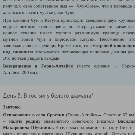
получило своё собственное имя — «Чуй-Оозы», что в переводе 
алтайского значит «устье реки Чуя».
При слиянии Чуи и Катуни происходит смешение двух крупны
водных потоков разного цвета, но не сразу: какое-то время уж
единое течение имеет хорошо различимую границу межд
мутной водой Чуи и бирюзовой Катуни. Несомненно, эт
завораживающее зрелище. Кроме того,
со смотровой площадк
над слиянием
открывается потрясающая панорама долины рек
Это должен увидеть каждый!
Возвращение в Горно-Алтайск
(место слияния
→
Горно
Алтайск: 280 км).
День 5: В гостях у белого шамана*
Завтрак.
Отправление в село Сростки
(Горно-Алтайск→ Сростки: 62 км
–
малую родину
знаменитого советского писателя
Васили
Макаровича Шукшина.
В селе мы поднимемся на гору Пикет 
место проведения ежегодных Шукшинских чтений. Оттуда на