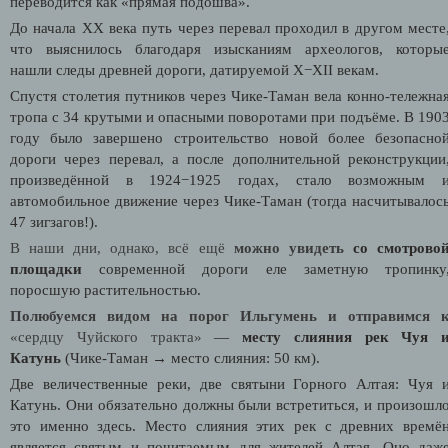
переводится как «прямая подошва».
До начала XX века путь через перевал проходил в другом месте
что выяснилось благодаря изысканиям археологов, которы
нашли следы древней дороги, датируемой X−XII векам.
Спустя столетия путников через Чике-Таман вела конно-тележна
тропа с 34 крутыми и опасными поворотами при подъёме. В 190
году было завершено строительство новой более безопасно
дороги через перевал, а после дополнительной реконструкции
произведённой в 1924−1925 годах, стало возможным 
автомобильное движение через Чике-Таман (тогда насчитывалос
47 зигзагов!).
В наши дни, однако, всё ещё
можно увидеть
со смотрово
площадки
современной дороги еле заметную тропинку
поросшую растительностью.
Полюбуемся видом на порог Ильгумень и отправимся 
«сердцу Чуйского тракта»
—
месту слияния рек Чуя 
Катунь
(Чике-Таман → место слияния: 50 км).
Две величественные реки, две святыни Горного Алтая: Чуя 
Катунь. Они обязательно должны были встретиться, и произошл
это именно здесь. Место слияния этих рек с древних времё
является святым и почитаемым для жителей Алтая. Оно даж