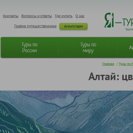
Контакты
Вопросы и ответы
Где купить
О нас
График путешественника
Агентствам
Групп
Туры по
Туры по
А
России
миру
Главная
/
Туры по 
Алтай: ц