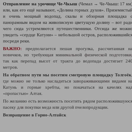
Отправление на урочище Че-Чкыш
(Чемал → Че-Чкыш: 17 км
или, как его ещё называют, «Долина горных духов». Приземисты
и очень мощный водопад, скалы и обзорная площадка 
панорамным видом на живописную цветущую долину – вот рад
чего сюда устремляются путешественники. Отсюда же можн
увидеть «сердце Катуни» – небольшой остров, расположившийс
посреди реки.
ВАЖНО:
предполагается пешая прогулка, рассчитанная н
новичков, но требующая минимальной физической подготовки
так как перепад высот от тракта до водопада достигает 24
метров.
На обратном пути мы посетим смотровую площадку Толгоёк
где можно не только насладиться завораживающими видами н
Катунь и горные хребты, но покачаться на качелях на
«пропастью» Алтая.
По желанию есть возможность посетить рядом расположившуюс
пасеку для покупки меда или другой пчелопродукции.
Возвращение в Горно-Алтайск