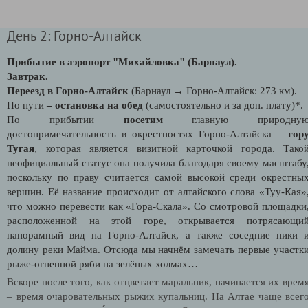
День 2: Горно-Алтайск
Прибытие в аэропорт "Михайловка" (Барнаул).
Завтрак.
Переезд в Горно-Алтайск
(Барнаул → Горно-Алтайск: 273 км).
По пути
– остановка на обед
(самостоятельно и за доп. плату)*.
По прибытии
посетим
главную природну
достопримечательность в окрестностях Горно-Алтайска –
гор
Тугая
, которая является визитной карточкой города. Тако
неофициальный статус она получила благодаря своему масштабу
поскольку по праву считается самой высокой среди окрестны
вершин. Её название происходит от алтайского слова «Туу-Кая»
что можно перевести как «Гора-Скала». Со смотровой площадки
расположенной на этой горе, открывается потрясающи
панорамный вид на Горно-Алтайск, а также соседние пики 
долину реки Майма. Отсюда мы начнём замечать первые участк
рыже-огненной ряби на зелёных холмах…
Вскоре после того, как отцветает маральник, начинается их врем
– время очаровательных рыжих купальниц. На Алтае чаще всег