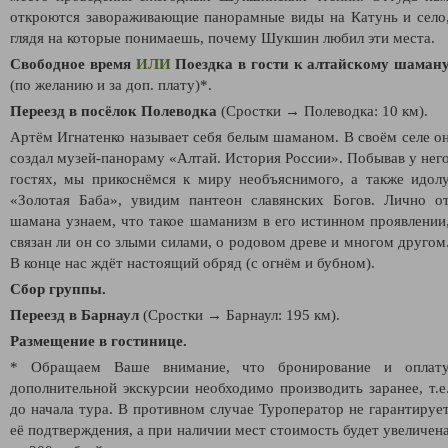
откроются завораживающие панорамные
виды на Катунь и село
глядя на которые понимаешь, почему Шукшин любил эти места.
Свободное время
ИЛИ
Поездка в гости к алтайскому шаман
(по желанию и за доп. плату)*.
Переезд в посёлок Полеводка
(Сростки → Полеводка: 10 км).
Артём Игнатенко называет себя белым шаманом. В своём селе о
создал музей-панораму «Алтай. История России». Побывав у нег
гостях, мы прикоснёмся к миру необъяснимого, а также идол
«Золотая Баба», увидим пантеон славянских Богов. Лично о
шамана узнаем, что такое шаманизм в его истинном проявлении
связан ли он со злыми силами, о родовом древе и многом другом
В конце нас ждёт настоящий обряд (с огнём и бубном).
Сбор группы.
Переезд в Барнаул
(Сростки → Барнаул: 195 км).
Размещение в гостинице.
* Обращаем Ваше внимание, что бронирование и оплат
дополнительной экскурсии необходимо производить заранее, т.е
до начала тура. В противном случае Туроператор не гарантируе
её подтверждения, а при наличии мест стоимость будет увеличен