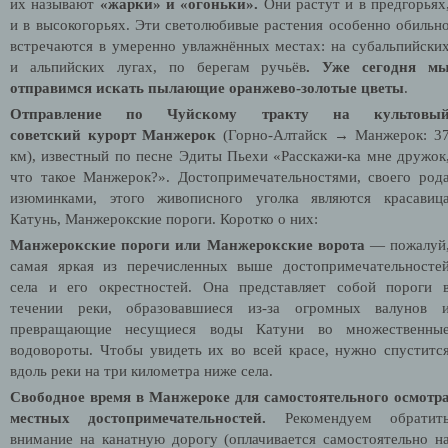
их называют
«жарки́»
и «огоньки».
Они растут и в предгорьях
и в высокогорьях. Эти светолюбивые растения особенно обильн
встречаются в умеренно увлажнённых местах: на субальпийски
и альпийских лугах, по берегам ручьёв
. Уже сегодня м
отправимся искать пылающие оранжево-золотые цветы
.
Отправление по Чуйскому тракту на культовы
советский курорт Манжерок
(Горно-Алтайск → Манжерок: 3
км), известный по песне Эдиты Пьехи «Расскажи-ка мне дружок
что такое Манжерок?». Достопримечательностями, своего род
изюминками, этого живописного уголка являются красавиц
Катунь, Манжерокские пороги. Коротко о них:
Манжерокские пороги или Манжерокские ворота
— пожалуй
самая яркая из перечисленных выше достопримечательносте
села и его окрестностей. Она представляет собой пороги 
течении реки, образовавшиеся из-за огромных валунов 
превращающие несущиеся воды Катуни во множественны
водовороты. Чтобы увидеть их во всей красе, нужно спуститс
вдоль реки на три километра ниже села.
Свободное время в Манжероке для самостоятельного осмотр
местных достопримечательностей
.
Рекомендуем обратит
внимание на канатную дорогу (оплачивается самостоятельно н