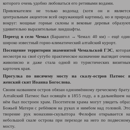
которого очень удобно любоваться его ретивыми водами.
Привлекателен не только водопад (хотя он и являетс
центральным акцентом всей окружающей картины), но и природ
вокруг: мощные горные склоны и вековые деревья образую
удивительно выразительные ландшафты.
Переезд в село Чемал
(Барангол → Чемал: 40 км)
– ещё оди
широко известный горно-климатический алтайский курорт.
Посещение территории знаменитой Чемальской ГЭС
, котора
несмотря на своё сугубо практическое назначение выглядит очен
живописно и даже стала одной из туристических визитны
карточек края.
Прогулка по висячему мосту на скалу-остров Патмос 
женский скит Иоанна Богослова.
Своим названием остров обязан одноимённому греческому брату
Алтайский Патмос был освящён в 1855 году, а в дальнейшем н
нём был построен храм. Посетители храма могут увидеть обра
Божьей Матери с ребёнком на руках и нимбом над головой. Эт
творение рук монахини-скульптора Фелофеи открывается н
небольшой скале острова при переходе на него по подвесном
мосту.