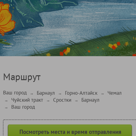
Маршрут
Ваш город
Барнаул
Горно-Алтайск
Чемал
→
→
→
Чуйский тракт
Сростки
Барнаул
→
→
→
Ваш город
→
Посмотреть места и время отправления