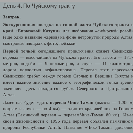
День 4: По Чуйскому тракту
Завтрак.
Экскурсионная поездка по горной части Чуйского тракта 
край «Бирюзовой Катуни»
для любования «сибирской розой
(ещё одно название жарков) на фоне нетронутой природы Алтая
смотровые площадки, фото, пейзажи.
Первой точкой
сегодняшнего приключения
станет
Сёмински
перевал — высочайший на Чуйском тракте. Его высота — 171
метров, подъём — 9 километров, а спуск — 11 километров
дорога полностью асфальтирована. Перевал этот пересекае
Сёминский хребет между горами Сарлык и Вершина Тияхты 
имеет важное значение важное с географической точки зрени
значение: здесь находится рубеж Северного и Центральног
Алтая.
Далее нас будет ждать
перевал Чике-Таман
(
высота — 1295 м
подъём и спуск — по 4 км) — один из красивейших на Горно
Алтае (Сёминский перевал → перевал Чике-Таман: 80 км). Из-з
своей живописности с 1996 года перевал объявлен памятнико
природы Республики Алтай. Название «Чике-Таман» дословн