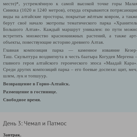
месте)*, устремлённую к самой высокой точке горы Мала
Синюха (1020 и 1240 метров), откуда
открываются потрясающи
виды на алтайские просторы, покрытые жёлтым ковром, а такж
берут своё начало экотропы тематического парка «Хранител
Большого Алтая». Каждый маршрут уникален: по пути можн
встретить множество краснокнижных растений, а также арт
объекты, повествующие историю древнего Алтая.
Главная композиция парка — каменное изваяние Кезер
Таш. Скульптура воздвигнута в честь баатыра Когудея Мергена 
главного героя алтайского героического эпоса «Маадай Кара»
Среди других композиций парка – его боевые доспехи: щит, меч
шлем, лук и топшуур.
Возвращение в Горно-Алтайск.
Размещение в гостинице.
Свободное время.
День 3: Чемал и Патмос
Завтрак.