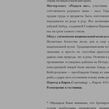
Пермь Великая (Пермский край).
Мастер-класс «Рöдвуж пас»,
участники 
собственного родового знака – паса. Та
орудия труда и предметы быта, изготовле
передавался из рода в род. Все желающи
азбукой Анбур, созданной Стефаном Пермск
пас на срезе елового ствола.
Обед с элементами национальной коми кух
Несметные богатства лесов, рек и озер
национальной кухне. Традиционная коми кух
экономна и проста по способам пригото
давала сама природа: лес и река. Отличия в
проживания: в северных районах на Печоре
повседневной пищей были мясные блюда, а
Койгородском — преобладали блюда из злако
рыба, а дары леса составляли основу коми де
Переезд в Киров
(Сыктывкар → Киров: 410 
Размещение в гостинице.
* Обращаем Ваше внимание, что брониров
услуги необходимо производить заране