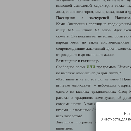
имеющей смысловой характер, а также изде
лозы, соснового корня, камня, меха, кожи и д
Посещение с экскурсией Национа
Коми
. Экспозиция посвящена традиционной
конца XIX — начала XX веков. Идея эксп
сюжете. Она показывает не только богатую
народа коми, но также многочисленные
сопровождавшие жизненный цикл человека,
от рождения и до окончания жизни.
Размещение в гостинице.
Свободное время
ИЛИ
программа
"Знако
по выпечке коми-шанег (за доп. плату)*.
«Кто шаньги не ел, тот сил не имел»! Прим
выпечке коми-шанег – небольших открыт
одного из главных традиционных блюд К
рассказ о традициях коми-кухни, её дре
современности.
А так же интерактивное зн
играми - азартными (неожиданно, правда?
На 
всех возрастов!
В частности, для
Завершим программу чаепитием с аромат
шанегами.