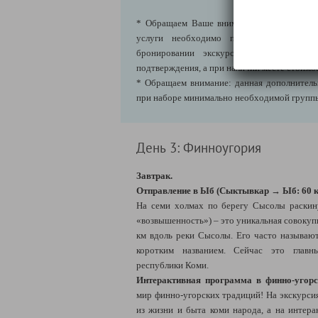
* Обращаем Ваше внимание, что брониров
услуги необходимо производить заране
бронировании экскурсии на месте Тур
подтверждения, а при наличии месте стоимос
* Обращаем внимание: данная дополнительн
при наборе минимально необходимой групп
День 3: Финноугория
Завтрак.
Отправление в Ыб (Сыктывкар → Ыб: 60 к
На семи холмах по берегу Сысолы раскин
«возвышенность») – это уникальная совокуп
км вдоль реки Сысолы. Его часто называют
коротким названием. Сейчас это главн
республики Коми.
Интерактивная программа в финно-угор
мир финно-угорских традиций! На экскурси
из жизни и быта коми народа, а на интер