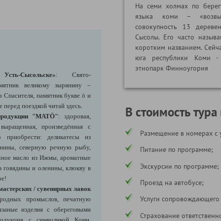
На семи холмах по берег
языка коми – «возвы
совокупность 13 дереве
Сысолы. Его часто назыв
коротким названием. Сейча
юга республики Коми - 
этнопарк Финноугория
 Усть-Сысольске»
: Свято-
мятник великому зырянину –
 Спасителя, памятник букве ö и
 перед поездкой читай здесь.
В стоимость тура
 продукции "МАТÖ"
: здоровая,
 выращенная, произведённая с
Размещение в номерах с 
 приобрести: деликатесы из
енины, северную речную рыбу,
Питание по программе;
чное масло из Ижмы, ароматные
Экскурсии по программе;
з говядины и оленины, клюкву в
ое!
Проезд на автобусе;
-мастерских / сувенирных лавок
Услуги сопровождающего
ародных промыслов, печатную
язаные изделия с обереговыми
Страхование ответственн
одукция с символикой Коми,