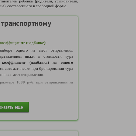
тавителей ребенка (родителя, усыновителя,
на), составленного в свободной форме.
 транспортному
оэффициенте (надбавке):
ыборе одного из мест отправления,
дставленном ниже, к стоимости тура
коэффициент (надбавка) на одного
тся автоматически при бронировании тура
занных мест отправления.
размере 1000 руб. при отправлении из
размере 1500 руб. при отправлении из
оказать еще
размере 2000 руб. при отправлении из