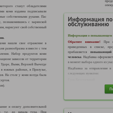
предс
опеку
которого станут обладателями
кими коми издавна подписывали
нные собственными руками. Пас
Информация по
е, познакомившись с зырянской
обслуживанию
им, нарисуют свой собственный
Информация о повышающем к
ни.
Обратите внимание!
При в
 коми нашли свое отражение в
приведенных в списке, пре
ня разнообразна и вместе с тем
прибавляется
повышающий 
вления. Набор продуктов коми
человека
. Надбавка оформляе
 рационе зависели от территории
в момент выбора одного из ука
, Удоре, Выми, Верхней Вычегде
Надбавка за отправление в 
 в южных районах, в Прилузье,
следующих пунктов:
в. На столе у коми всегда была
Гусь-Хрустальный
сертов.
км).
Надбавка за отправление в 
П
следующих пунктов:
Кольчугино
Надбавка за отправление в 
ание и оплату дополнительной
следующих пунктов:
е, т.е. до начала тура. При