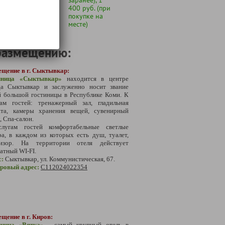
400 руб. (при
покупке на
месте)
размещению:
ещение в г. Сыктывкар:
иница
«
Сыктывкар
»
находится в центре
да Сыктывкар
и заслуженно носит звание
й большой гостиницы в Республике Коми. К
гам гостей: тренажерный зал, гладильная
ата, камеры хранения вещей, сувенирный
, Спа-салон.
лугам гостей комфортабельные светлые
а, в каждом из которых есть душ, туалет,
визор. На территории отеля действует
атный WI-FI.
с:
Сыктывкар, ул. Коммунистическая, 67.
тровый адрес:
С
112024022354
щение в г. Киров:
иница «Вятка»
- самый крупный отель в