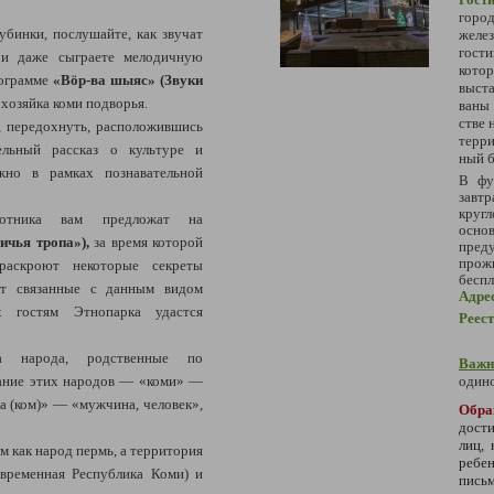
гор
лубинки, послушайте, как звучат
желез
гости
 и даже сыграете мелодичную
кото
рограмме
«Вӧр-ва шыяс» (Звуки
выста
 хозяйка коми подворья.
ва­ны
стве н
, передохнуть, расположившись
тер­ри
ельный рассказ о культуре и
ный бе
жно в рамках познавательной
В фу
зав
круг
отника вам предложат на
осн
ичья тропа»),
за время которой
преду
прож
 раскроют некоторые секреты
беспл
ют связанные с данным видом
Адре
х гостям Этнопарка удастся
Реес
 народа, родственные по
Важн
вание этих народов — «коми» —
одино
a (ком)» — «мужчина, человек»,
Обра
дости
лиц,
м как народ пермь, а территория
ребе
временная Республика Коми) и
пись