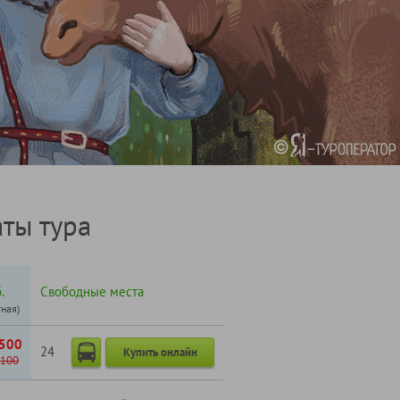
ты тура
.
Свободные места
тная)
500
24
Купить онлайн
100