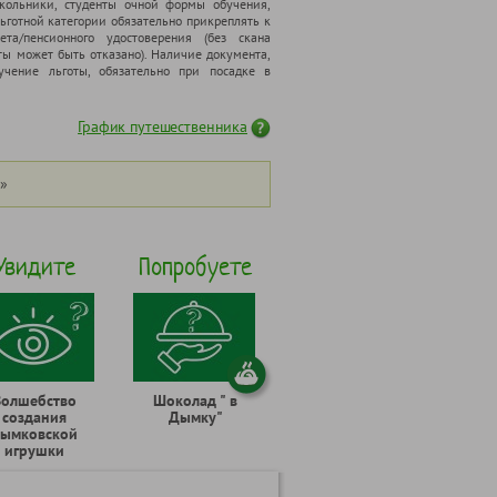
школьники, cтуденты очной формы обучения,
ьготной категории обязательно прикреплять к
ета/пенсионного удостоверения (без скана
ты может быть отказано). Наличие документа,
чение льготы, обязательно при посадке в
График путешественника
»
Увидите
Попробуете
Волшебство
Шоколад " в
создания
Дымку"
ымковской
игрушки