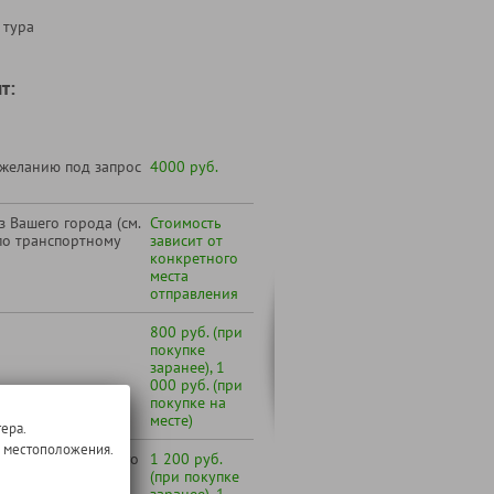
 тура
т:
 желанию под запрос
4000 руб.
 Вашего города (см.
Стоимость
по транспортному
зависит от
конкретного
места
отправления
800 руб. (при
покупке
заранее), 1
000 руб. (при
покупке на
месте)
ера.
о местоположения.
русского и Вятского
1 200 руб.
(при покупке
заранее), 1