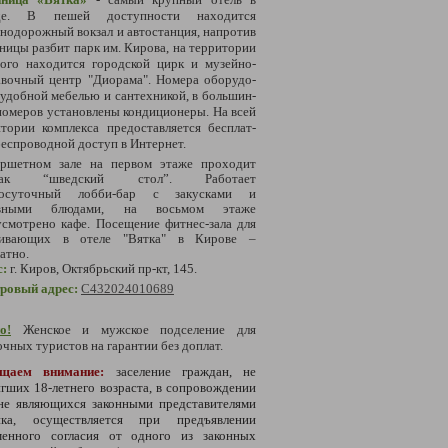
оде. В пешей доступности
находится
нодорожный вокзал и автостанция, напротив
ницы разбит парк им. Кирова, на территории
рого находится городской цирк и музейно-
вочный центр "Диорама". Но­ме­ра обо­ру­до­
 удобной ме­бе­лью и сан­тех­ни­кой, в боль­шин­
о­ме­ров уста­нов­ле­ны кон­ди­ци­о­не­ры. На всей
­то­рии ком­плек­са предо­став­ля­ет­ся бес­плат­
с­про­вод­ной до­ступ в Ин­тер­нет.
ршетном зале на первом этаже проходит
трак “шведский стол”. Работает
лосуточный лобби-бар с закусками и
овными блюдами, на восьмом этаже
смотрено кафе. Посещение фитнес-зала для
ивающих в отеле "Вятка" в Кирове –
атно.
с:
г. Киров, Октябрьский пр-кт, 145.
тровый адрес:
С432024010689
о!
Женское и мужское подселение для
чных туристов на гарантии без доплат.
щаем внимание:
заселение граждан, не
гших 18-летнего возраста, в сопровождении
 не являющихся законными представителями
нка, осуществляется при предъявлении
менного согласия от одного из законных