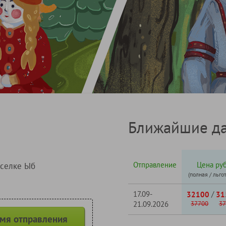
Ближайшие да
Отправление
Цена руб
оселке Ыб
(полная / льго
17.09-
/
32100
31
21.09.2026
37700
37
емя отправления