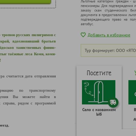
Льготные категории граждан - 
пенсионеры. Для подтверждения л
заказу скан студенческого бил
документа в предоставлении льго
подтверждающего право на полу
автобус.
Добавить в избранное
- тропою русских пилигримов с
 край, вдохновивший братьев
доскоп таинственных финно-
Тур формирует: ООО «ЯТО
тые таёжные леса Коми
,
коми-
!
Посетите
ура считается дата отправления
рмацию по транспортному
ещения Вы можете найти в
 справа, рядом с программой
Село с названием
Ыб
д
реезд.