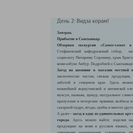
День 2: Видза корам!
Завтрак.
Прибытие в Сыктывкар.
Обзорная экскурсия «Самое-самое в
Стефановский кафедральный собор, па
социологу Питириму Сорокину, храм Христа
коми-азбуке Анбур. Подробней о Сыктывкаре
Заезд на шоппинг в магазин местной
экологически чистая, свежая продукция,
заботой в северном крае. Здесь можно
нежнейшей воркутинской и интинской ол
муксун, пыжьян, щокур, натуральное сливо
прилузские и печорские пряники, колбасы и
сахарной пудре, ягоды, грибы и многое друг
А далее -
заезд в одну из удивительных арт
города
. Здесь можно найти: изделия н
продукцию на коми и русском языках, в
северными орнаментами, сувенирную пр