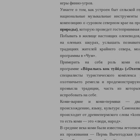
игры финно-угров.
Узнаете о том, как устроен быт сельской г
национальные музыкальные инструменты
композицию о суровом северном крае на п
природы)
, которую проведет гостеприимная
Побывать в жилище настоящих оленеводов
на оленьих шкурах, услышать познават
традициях жителей крайнего севера, мо
программы в «Чум».
Примерить на себя роль коми ох
программе
«Вöралысь кок туйöд» («Охотн
специалисты туристического комплекса
охотничьего ремесла и продемонстриру
промысла традиции, часть из которы
испробовать на себе.
Коми-зыряне и коми-пермяки — два
происхождению, языку, культуре. Самоназ
происходит от древнепермского слова «kom
то есть коми — это «люди, народ».
В средние века коми были известны летопися
их проживания — Пермь Вычегодская (со