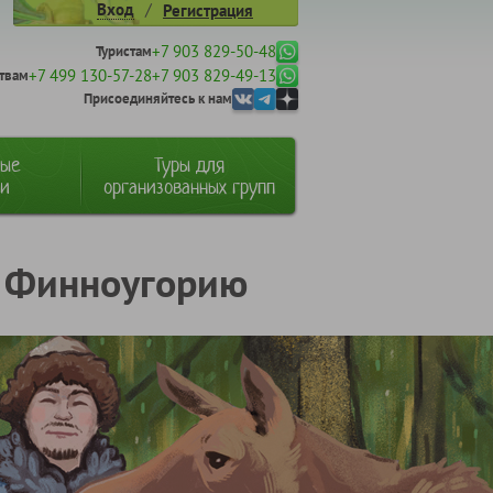
/
Вход
Регистрация
+7 903 829-50-48
Туристам
+7 499 130-57-28
+7 903 829-49-13
твам
Присоединяйтесь к нам
ные
Туры для
ии
организованных групп
в Финноугорию