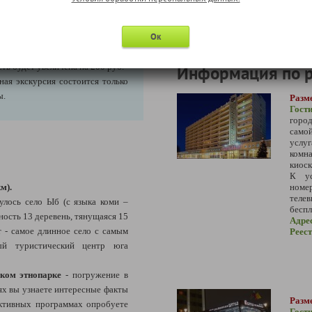
ание и оплату дополнительной
Ок
е, т.е. до начала тура. При
оператор не гарантирует её
ть будет увеличена на 200 руб.
Информация по 
ая экскурсия состоится только
ы.
Разм
Гост
горо
само
услу
комн
киоск
К ус
м).
номер
теле
улось село Ыб (с языка коми –
беспл
ность 13 деревень, тянущаяся 15
Адре
 - самое длинное село с самым
Реес
ый туристический центр юга
ском этнопарке
- погружение в
ях вы узнаете интересные факты
Разме
активных программах опробуете
Гост