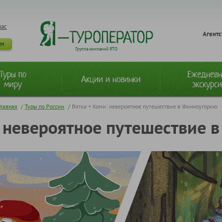
нас
Агентс
ам
Группа компаний ЯТО
Туры по
Ежеднев
Акции и новинки
миру
экскурс
Главная
/
Туры по России
/
Вятка + Коми: невероятное путешествие в Финноугорию
: невероятное путешествие 