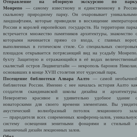
Отправление на обзорную экскурсию по парк
Монрепо
— самому известному и единственному в Росси
скальному природному парку. Он очаровывает уникальным
ландшафтами, которые приводили в восхищение императоро
России и королей европейских государств. На территории парк
встречается множество памятников архитектуры, знакомство 
которыми начинается прямо со входа, с главных ворот
выполненных в готическом стиле. Со специальных смотровы
площадок открывается потрясающий вид на усадьбу Монрепо
бухту Защитную и отражающийся в её водах величественны
скалистый остров Людвигштайн — некрополь баронов Николаи
основавших в конце XVIII столетия этот чудесный парк.
Посещение
библиотеки Алвара Аалто
— самой необычно
библиотеки России.
Именно с нее началась история Аалто ка
создателя скандинавской школы дизайна и архитектуры
Невероятно красивое и удивительно удобное здание 
новаторскими для своего времени элементами. Вы увидит
акустический волнобразный потолок лекционного зал
— прародителя всех современных конференц-залов, уникальну
систему освещения зенитными фонарями и стильный 
лаконичный дизайн лекционных залов.
Обед.