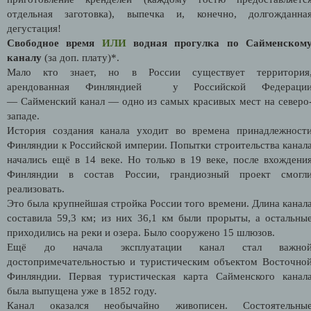
отдельная заготовка), выпечка и, конечно, долгожданна
дегустация!
Свободное время
ИЛИ
водная прогулка по Сайменском
каналу
(за доп. плату)*.
Мало кто знает, но в России существует территория
арендованная Финляндией у Российской Федераци
— Сайменский канал — одно из самых красивых мест на северо
западе.
История создания канала уходит во времена принадлежност
Финляндии к Российской империи.
Попытки строительства канал
начались ещё в 14 веке. Но только в 19 веке, после вхождени
Финляндии в состав России, грандиозный проект смогл
реализовать.
Это была крупнейшая стройка России того времени. Длина канал
составила 59,3 км; из них 36,1 км были прорыты, а остальны
приходились на реки и озера. Было сооружено 15 шлюзов.
Ещё до начала эксплуатации канал стал важно
достопримечательностью и туристическим объектом Восточно
Финляндии. Первая туристическая карта Сайменского канал
была выпущена уже в 1852 году.
Канал оказался необычайно живописен. Состоятельны