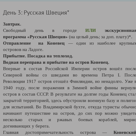
День 3: Русская Швеция*
Завтрак.
Свободный день в городе
ИЛИ
экскурсионна
программа
«
Русская Швеция
»
(на целый день; за доп. плату)*.
Отправление на Коневец
—
один из наиболее крупны
островов на Ладоге.
Прибытие. Посадка на теплоход.
Водная переправа и п
рибытие на остров Коневец.
Впервые в состав Российской Империи остров вошёл посл
Северной войны со шведами во времена Петра I. Посл
Революции 1917 остров отошёл Финляндии, но ненадолго. Уже 
1940 году, после поражения в Зимней войне финны вернул
остров в состав СССР. В результате на долгие годы Коневец ста
закрытой территорией, здесь обустроили военную базу и полиго
для испытаний. Во Владимирской бухте, откуда туристы обычн
начинают путешествие на остров, до сих пор можно увидет
несколько старых и ржавых боевых кораблей, мирн
догнивающих у берега.
Главная достопримечательность острова —
Коневски