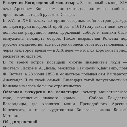
Рождество-Богородичный монастырь.
Заложенный в конце XI
века Арсением Коневским, он считается одним из наиболе
древних монастырей русского Севера.
В XVI и XVII веках, во время северных войн остров дважд
попадал в руки шведов. Второй раз, в 1610 году захватчики почт
полностью разрушили здесь церковный собор, и монахи был
вынуждены покинуть остров. После возращения Коневца по
русское владычество, все постройки здесь были восстановлены, 
через некоторое время — в XIX веке — начался короткий перио
расцвета монастыря.
В то время остров посещали многие знаменитые люди 
писатели Лесков и А. Дюма, режиссёр Немирович-Данченко, поэ
Ф. Тютчев, а 28 июня 1858 в монастыре побывал сам Императо
Александр II со своей семьёй. Благодаря такой популярности н
Коневце началось большое строительство.
Обзорная экскурсия по монастырю:
осмотр монастырског
каре, посещение главного храма —
Собора Рождеств
Богородицы, где хранятся мощи Преподобного Арсени
Коневского, а также чудотворная Коневская икона Божье
Матери.
Обед в трапезной.