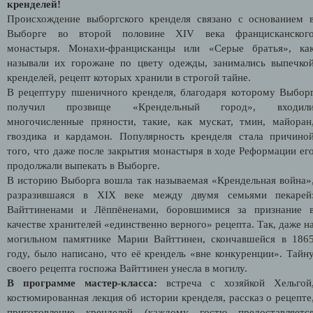
кренделей!
Происхождение выборгского кренделя связано с основанием 
Выборге во второй половине XIV века
францисканског
монастыря
. Монахи-
францисканцы
или «Серые братья», ка
называли их горожане по цвету одежды, занимались выпечко
кренделей, рецепт которых хранили в строгой тайне.
В рецептуру пшеничного кренделя, благодаря которому Выбор
получил прозвище «Крендельный город», входил
многочисленные пряности, такие, как мускат, тмин, майоран
гвоздика и кардамон. Популярность кренделя стала причино
того, что даже после закрытия монастыря в ходе
Реформации
ег
продолжали выпекать в Выборге.
В историю Выборга вошла так называемая «Крендельная война»
разразившаяся в XIX веке между двумя семьями пекарей
Вайттиненами и Лёппёненами, боровшимися за признание 
качестве хранителей «единственно верного» рецепта. Так, даже н
могильном памятнике Марии Вайттинен, скончавшейся в 186
году, было написано, что её крендель «вне конкуренции». Т
айн
своего рецепта госпожа Вайттинен унесла в могилу.
В программе мастер-класса:
встреча с хозяйкой Хельгой
костюмированная лекция об истории кренделя, рассказ о рецепте
приготовление кренделей (каждому гостю предоставляетс