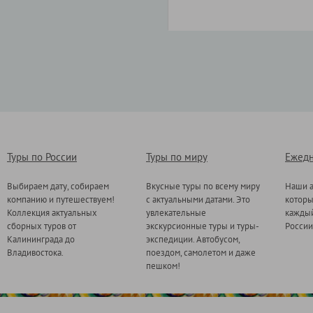
Туры по России
Туры по миру
Ежедн
Выбираем дату, собираем
Вкусные туры по всему миру
Наши а
компанию и путешествуем!
с актуальными датами. Это
котор
Коллекция актуальных
увлекательные
каждый
сборных туров от
экскурсионные туры и туры-
России
Калининграда до
экспедиции. Автобусом,
Владивостока.
поездом, самолетом и даже
пешком!