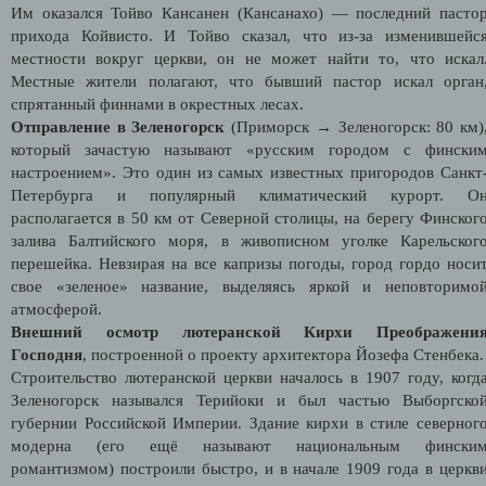
Им оказался Тойво Кансанен (Кансанахо) — последний пасто
прихода Койвисто. И Тойво сказал, что из-за изменившейс
местности вокруг церкви, он не может найти то, что искал
Местные жители полагают, что бывший пастор искал орган
спрятанный финнами в окрестных лесах.
Отправление в Зеленогорск
(Приморск
→
Зеленогорск: 80 км)
который зачастую называют «русским городом с фински
настроением».
Это один из самых известных пригородов Санкт
Петербурга и популярный климатический курорт. О
располагается в 50 км от Северной столицы, на берегу Финског
залива Балтийского моря, в живописном уголке Карельског
перешейка. Невзирая на все капризы погоды, город гордо носи
свое «зеленое» название, выделяясь яркой и неповторимо
атмосферой.
Внешний осмотр лютеранской
Кирхи Преображени
Господня
, построенной
о проекту архитектора
Йозефа Стенбека
.
Строительство лютеранской церкви началось в 1907 году, когд
Зеленогорск назывался Терийоки и был частью Выборгско
губернии Российской Империи. Здание кирхи в стиле северног
модерна (его ещё называют национальным фински
романтизмом) построили быстро, и в начале 1909 года в церкв