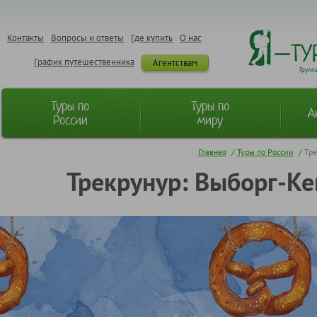
Контакты
Вопросы и ответы
Где купить
О нас
График путешественника
Агентствам
Групп
Туры по
Туры по
А
России
миру
Главная
/
Туры по России
/
Тре
Трекрунур: Выборг-Ке