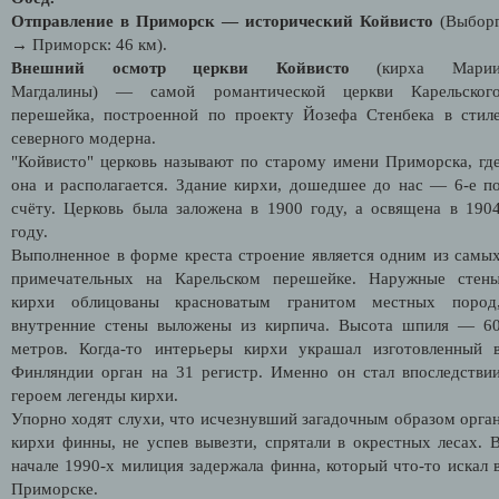
Отправление в Приморск — исторический Койвисто
(Выбор
→ Приморск: 46 км).
Внешний осмотр церкви Койвисто
(кирха Мари
Магдалины)
— самой романтической церкви Карельског
перешейка, построенной по проекту Йозефа Стенбека в стил
северного модерна.
"Койвисто" церковь называют по старому имени Приморска, гд
она и располагается. Здание кирхи, дошедшее до нас — 6-е п
счёту. Церковь была заложена в 1900 году, а освящена в 190
году.
Выполненное в форме креста строение является одним из самы
примечательных на Карельском перешейке.
Наружные стен
кирхи облицованы красноватым гранитом местных пород
внутренние стены выложены из кирпича. Высота шпиля — 6
метров. Когда-то интерьеры кирхи украшал изготовленный 
Финляндии орган на 31 регистр. Именно он стал впоследстви
героем легенды кирхи.
Упорно ходят слухи, что исчезнувший загадочным образом орга
кирхи финны, не успев вывезти, спрятали в окрестных лесах. 
начале 1990-х милиция задержала финна, который что-то искал 
Приморске.