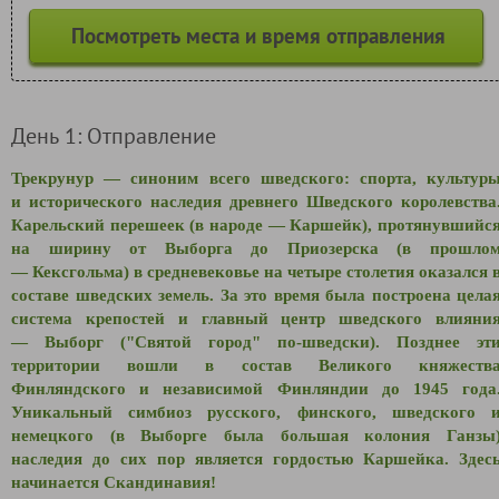
Посмотреть места и время отправления
День 1: Отправление
Трекрунур — синоним всего шведского: спорта, культур
и исторического наследия древнего Шведского королевства
Карельский перешеек (в народе — Каршейк), протянувшийс
на ширину от Выборга до Приозерска (в прошло
— Кексгольма) в средневековье на четыре столетия оказался 
составе шведских земель. За это время была построена цела
система крепостей и главный центр шведского влияни
— Выборг ("Святой город" по-шведски). Позднее эт
территории вошли в состав Великого княжеств
Финляндского и независимой Финляндии до 1945 года
Уникальный симбиоз русского, финского, шведского 
немецкого (в Выборге была большая колония Ганзы
наследия до сих пор является гордостью Каршейка. Здес
начинается Скандинавия!