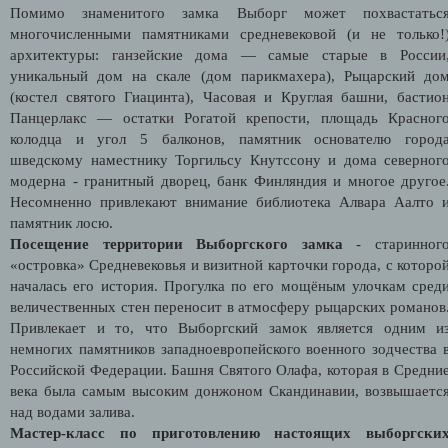
Помимо знаменитого замка Выборг может похвастатьс
многочисленными памятниками средневековой (и не только!
архитектуры: ганзейские дома — самые старые в России
уникальный дом на скале (дом парикмахера), Рыцарский до
(костел святого Гиацинта), Часовая и Круглая башни, бастио
Панцерлакс — остатки Рогатой крепости, площадь Красног
колодца и угол 5 балконов, памятник основателю город
шведскому наместнику Торгильсу Кнутссону и дома северног
модерна - гранитный дворец, банк Финляндия и многое другое
Несомненно привлекают внимание библиотека Алвара Аалто 
памятник лосю.
Посещение территории Выборгского замка
- старинног
«островка» Средневековья и визитной карточки города, с которо
началась его история. Прогулка по его мощёным улочкам сред
величественных стен переносит в атмосферу рыцарских романов
Привлекает и то, что Выборгский замок является одним и
немногих памятников западноевропейского военного зодчества 
Российской Федерации. Башня Святого Олафа, которая в Средни
века была самым высоким донжоном Скандинавии, возвышаетс
над водами залива.
Мастер-класс по приготовлению настоящих выборгски