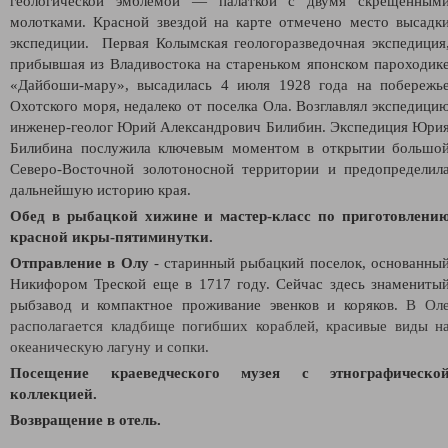
геологической эмблемой — палаткой с двумя скрещенным
молотками. Красной звездой на карте отмечено место высадк
экспедиции. Первая Колымская геологоразведочная экспедиция
прибывшая из Владивостока на стареньком японском пароходик
«Дайбоши-мару», высадилась 4 июля 1928 года на побережь
Охотского моря, недалеко от поселка Ола. Возглавлял экспедици
инженер-геолог Юрий Александрович Билибин. Экспедиция Юри
Билибина послужила ключевым моментом в открытии большо
Северо-Восточной золотоносной территории и предопределил
дальнейшую историю края.
Обед в рыбацкой хижине и мастер-класс по приготовлени
красной икры-пятиминутки.
Отправление в Олу
- старинный рыбацкий поселок, основанны
Никифором Треской еще в 1717 году. Сейчас здесь знамениты
рыбзавод и компактное проживание эвенков и коряков.
В Ол
располагается кладбище погибших кораблей, красивые виды н
океаническую лагуну и сопки.
Посещение краеведческого музея с этнографическо
коллекцией.
Возвращение в отель.