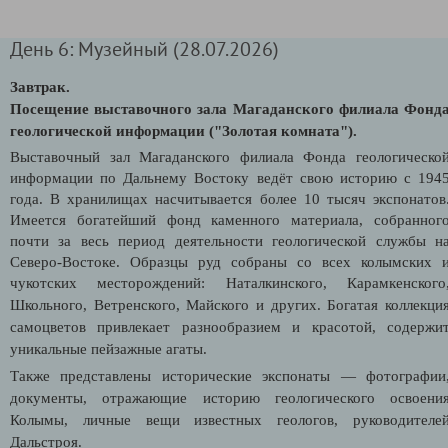
День 6: Музейный (28.07.2026)
Завтрак.
Посещение выставочного зала Магаданского филиала Фонд
геологической информации ("Золотая комната").
Выставочный зал Магаданского филиала Фонда геологическо
информации по Дальнему Востоку ведёт свою историю с 194
года. В хранилищах насчитывается более 10 тысяч экспонатов
Имеется богатейший фонд каменного материала, собранног
почти за весь период деятельности геологической службы н
Северо-Востоке. Образцы руд собраны со всех колымских 
чукотских месторождений: Наталкинского, Карамкенского
Школьного, Ветренского, Майского и других.
Богатая коллекци
самоцветов привлекает разнообразием и красотой, содержи
уникальные пейзажные агаты.
Также представлены исторические экспонаты — фотографии
документы, отражающие историю геологического освоени
Колымы, личные вещи известных геологов, руководителе
Дальстроя.