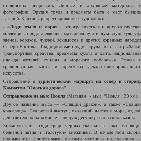
сталинских репрессий. Личные и архивные материалы 
фотографии. Орудия труда и предметы быта с мест бывши
лагерей. Картины репрессированных художников.
- «Люди земли и моря»
– этнографическая и археологическа
коллекция, представляющая материальную и духовную культур
эвенов, коряков, чукчей, эскимосов и других коренных народо
Северо-Востока. Традиционные орудия труда, охоты и рыбалки
транспортные средства, предметы культа и быта, национальна
одежда жителей тундры и морского побережья. Резная 
гравированная кость и предметы декоративно-прикладног
искусства.
Отправление в
туристический маршрут на север в сторон
Камчатки "Ольская дорога".
Отправление на мыс Нюкля
(Магадан
→
мыс "Нюкля": 30 км).
Другое название мыса — «Спящий дракон», а также «Спяща
красавица». Скалистый выступ, уходящий далеко в море, издал
действительно напоминает спящую девушку из детских сказок.
Большую часть года среди черных скал мыса лежат слепящи
белизной пятна и «галстуки» снежников. В начале лета склон
покрываются фиолетовыми цветами местного подснежника 