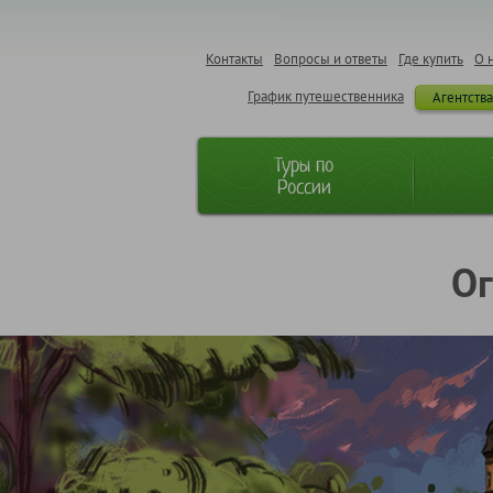
Контакты
Вопросы и ответы
Где купить
О 
График путешественника
Агентств
Туры по
России
Ог