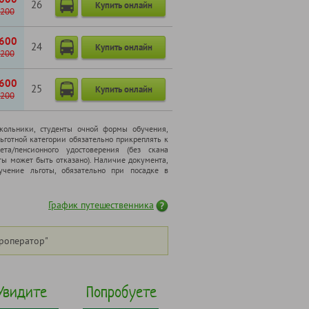
26
Купить онлайн
200
600
24
Купить онлайн
200
600
25
Купить онлайн
200
школьники, cтуденты очной формы обучения,
ьготной категории обязательно прикреплять к
ета/пенсионного удостоверения (без скана
ты может быть отказано). Наличие документа,
чение льготы, обязательно при посадке в
График путешественника
роператор"
Увидите
Попробуете