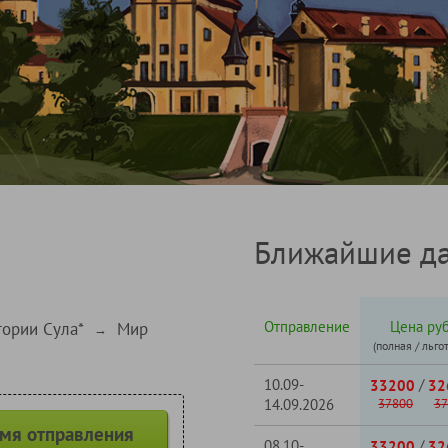
Ближайшие да
Отправление
Цена руб
тории Сула*
Мир
→
(полная / льго
10.09-
/
33200
32
14.09.2026
37800
37
емя отправления
08.10-
/
33200
32