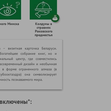
ного Минска
Колдуны в
стравнях
Раковского
предместья
а – визитная карточка Беларуси.
богатейшее собрание книг, но и
нальный центр, где совместились
расовременный дизайн и необычная
 в форме ограненного алмаза (в
убооктаэдра) она символизирует
ечность познаваемого мира.
 включены*: