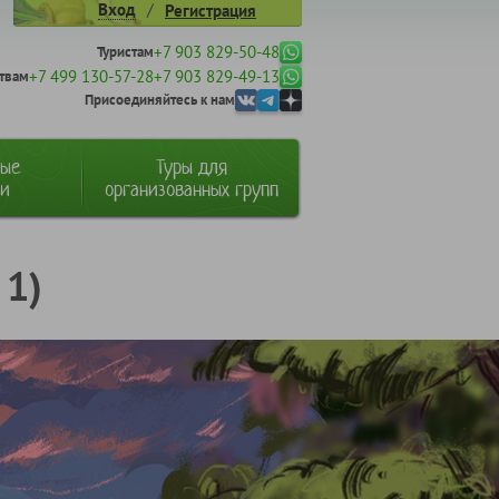
/
Вход
Регистрация
+7 903 829-50-48
Туристам
+7 499 130-57-28
+7 903 829-49-13
твам
Присоединяйтесь к нам
ные
Туры для
ии
организованных групп
 1)