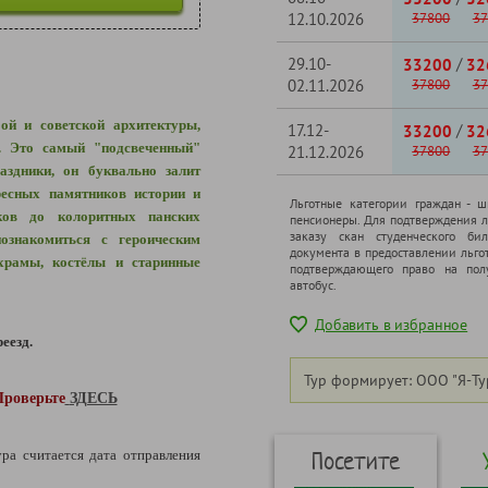
12.10.2026
37800
37
29.10-
/
33200
32
02.11.2026
37800
37
ой и советской архитектуры,
17.12-
/
33200
32
ю.
Это самый "подсвеченный"
21.12.2026
37800
37
аздники, он буквально залит
ресных памятников истории и
Льготные категории граждан - 
ков до колоритных панских
пенсионеры. Для подтверждения л
заказу скан студенческого бил
ознакомиться с героическим
документа в предоставлении льго
храмы, костёлы и старинные
подтверждающего право на полу
автобус.
Добавить в избранное
еезд.
Тур формирует: ООО "Я-Ту
Проверьте
ЗДЕСЬ
Посетите
ура считается дата отправления