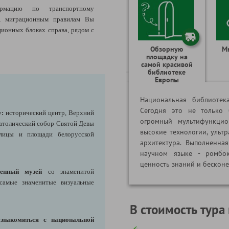
рмацию по транспортному
я, миграционным правилам Вы
ионных блоках справа, рядом с
Обзорную
М
площадку на
самой красивой
библиотеке
Европы
Национальная библиотек
Сегодня это не только 
у:
исторический центр, Верхний
огромный мультифункцио
атолический собор Святой Девы
высокие технологии, ульт
улицы и площади белорусской
архитектура.
Выполненная
научном языке - ромбок
ценность знаний и бескон
енный музей
со знаменитой
 самые знаменитые визуальные
В стоимость тура
ознакомиться с национальной