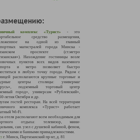
размещению:
иничный комплекс «Турист»
- это
ортабельное средство размещения,
положенное на одной из главный
спортных магистралей города Минска -
тизанском проспекте (ст.метро
тизанская»). Нахождение гостиницы возле
новочных пунктов всех видов наземного
нспорта и метро позволяет быстро
меститься в любую точку города. Рядом с
иницей располагаются крупные торговые и
турные центры столицы: универмаг
арусь», подземный торговый центр
земный город», универсам «Рублевский»,
50-летия Октября и др.
лугам гостей ресторан.
На всей территории
иничного комплекса «Турист» работает
атный Wi-Fi.
а отеля располагают всем необходимым для
ортного отдыха: телевизор, мини-
дильник,
сан. узел с душевой кабиной, феном,
етическими и банными принадлежностями.
с:
г. Минск, Партизанский пр-кт, д. 81