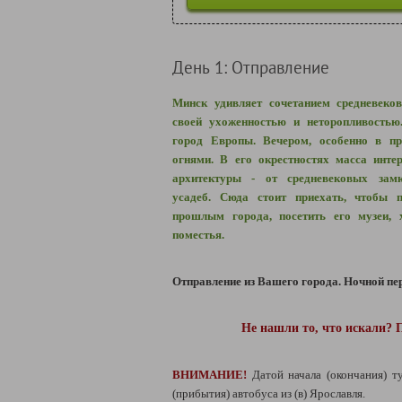
День 1: Отправление
Минск удивляет сочетанием средневеков
своей ухоженностью и неторопливость
город Европы. Вечером, особенно в пр
огнями. В его окрестностях масса инте
архитектуры - от средневековых зам
усадеб.
Сюда стоит приехать, чтобы п
прошлым города, посетить его музеи, 
поместья.
Отправление из Вашего города.
Ночной пер
Не нашли то, что искали? 
ВНИМАНИЕ!
Датой начала (окончания) т
(прибытия) автобуса из (в) Ярославля.