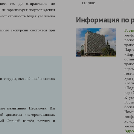
старше
нее, т.е. до отправления по
 не гарантирует подтверждения
мест стоимость будет увеличена
Информация по 
ьные экскурсии состоятся при
Гост
комф
рас
тран
Пар
«Пар
оста
тра
пере
гост
куль
хитектуры, включённый в список
«Бел
«Под
парк 
К ус
Гост
беспл
ные памятники Несвижа».
Вы
Номер
ий династии «некоронованных
комф
тый Фарный костёл, ратушу и
холо
косм
Адре