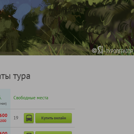
ты тура
.
Свободные места
тная)
600
19
Купить онлайн
200
600