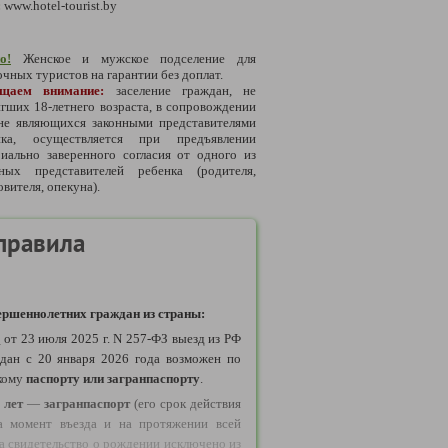
:
www.hotel-tourist.by
о!
Женское и мужское подселение для
чных туристов на гарантии без доплат.
ащаем внимание:
заселение граждан, не
гших 18-летнего возраста, в сопровождении
 не являющихся законными представителями
нка, осуществляется при предъявлении
иально заверенного согласия от одного из
нных представителей ребенка (родителя,
вителя, опекуна).
правила
ршеннолетних граждан из страны:
у
от 23 июля 2025 г. N 257-ФЗ выезд из РФ
дан с 20 января 2026 года возможен по
кому
паспорту или загранпаспорту
.
 лет
—
загранпаспорт
(его срок действия
а момент въезда и на протяжении всей
да свидетельство о рождении исключено из