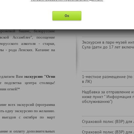
сторию и традиции белорусской
Экскурсия в парк-музей ин
стие в древнеславянском ритуале
Сула (взрослые)
Ок
его средневековья, катание по
ккаре, посещение средневековой
орожевой башне, белорусские
ской Ассамблее", посещение
Экскурсия в парк-музей ин
орусского алкоголя - старки,
Сула (дети до 17 лет включ
лы - рода Ленских. Катание на
1-местное размещение (по
едлагаем Вам
экскурсию "Огни
в ЛК)
 подсветка центра столицы!
нии огней!*
Надбавка за отправление из
ниже пункт " Информация 
обслуживанию")
ние всех экскурсий (программа
рать одну экскурсию по желанию.
 выездов с октября по март
Страховой полис (ВЗР) для 
ание и оплату дополнительных
Страховой полис (ВЗР) для 