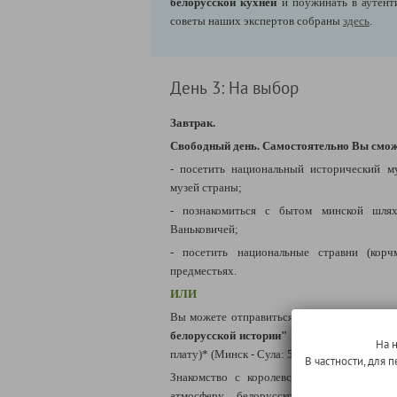
белорусской кухней
и поужинать в аутент
советы наших экспертов собраны
здесь
.
День 3: На выбор
Завтрак.
Свободный день.
Самостоятельно Вы смож
- посетить национальный исторический м
музей страны;
- познакомиться с бытом минской шлях
Ваньковичей;
- посетить национальные стравни (кор
предместьях.
ИЛИ
Вы можете отправиться на
уникальную
эк
белорусской истории" в Парк-музей
интер
На 
плату)* (Минск - Сула: 50 км).
В частности, для
Знакомство с королевской охотничьей ус
атмосферу белорусской старины и др