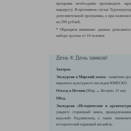
программ необходимо производить зара
маршруту. В противном случае Туроператор
дополнительной программы, а при наличии 
на 200 рублей.
* Обращаем внимание: данные дополнител
наборе группы от 10 человек.
День 4: День замков!
Завтрак.
Экскурсия в Мирский замок
- памятник ар
мирового культурного наследия ЮНЕСКО.
Отъезд в Несвиж
(Мир → Несвиж: 31 км).
Обед.
Экскурсия «Исторические и архитектур
увидите старинный замок, принадлежавш
королей» Радзивиллов, а также знамени
исторический парковый ансамбль.