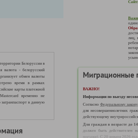
Сайт
Важн
одино
Обр
дости
лиц,
ребе
нотар
зако
усыно
а территории Белоруссии в
я валюта - белорусский
Миграционные 
рганизует обмен валюты
мотрено время в рамках
ВАЖНО!
сийские карты платежной
astercard временно не
Информация по выезду несове
 загранпаспорт в данную
Согласно
Федеральному закон
для несовершеннолетних граж
действующему внутрироссийс
Д
ля граждан в возрасте до 14
рмация
должен быть действителен н
поездки). С 20 января 2026 го