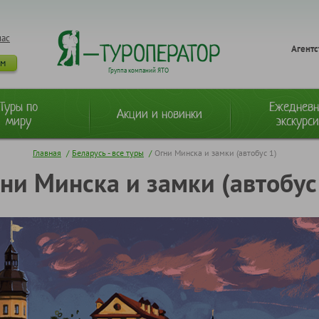
нас
Агентс
ам
Группа компаний ЯТО
Туры по
Ежеднев
Акции и новинки
миру
экскурс
Главная
/
Беларусь - все туры
/
Огни Минска и замки (автобус 1)
ни Минска и замки (автобус