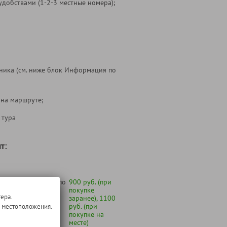
удобствами (1-2-3 местные номера);
ника (см. ниже блок Информация по
 на маршруте;
 тура
т:
Минска" с октября по
900 руб. (при
покупке
ера.
заранее), 1100
руб. (при
о местоположения.
покупке на
месте)