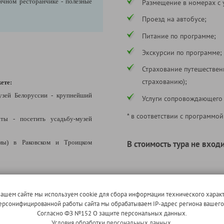
ичном ресторанчике - полезные
Размещение в номерах с 
Проезд на автобусе;
Питание по программе;
Экскурсии по программе;
Страхование путешествен
страхованию);
ете:
узей Белоруссии - крупнейший
Услуги сопровождающего
* в соответствии с программой
ты - посетить усадьбу-музей
чмы) в Раковском и Троицком
В стоимость тура не входи
скурсию-анимацию "10 000 лет
Вечерняя экскурсия "Огни 
март включительно
активной истории Сула
(за доп
нашем сайте мы используем cookie для сбора информации технического характ
 персонифицированной работы сайта мы обрабатываем IP-адрес региона вашег
адьбой 16 века. Погружение в
Согласно ФЗ №152 О защите персональных данных.
Условия обработки персональных данных.
евности на многочисленных