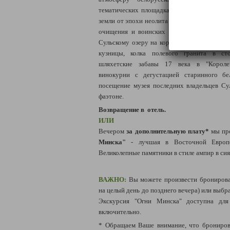
тематических площадках, раскрывающих и
земли от эпохи неолита до наших дней. Уча
очищения и воинских забавах времен ранн
Сульскому озеру на корабле викингов - дра
кузницы, колка полевого гранита в ст
шляхетские забавы 17 века в "Королев
винокурни с дегустацией старинного бел
посещение музея последних владельцев Су
фаэтоне.
Возвращение в отель.
ИЛИ
Вечером
за дополнительную плату*
мы пр
Минска"
- лучшая в Восточной Европе
Великолепные памятники в стиле ампир в сия
ВАЖНО:
Вы можете произвести бронирова
на целый день до позднего вечера) или выб
Экскурсия "Огни Минска" доступна для
включительно.
* Обращаем Ваше внимание, что брониров