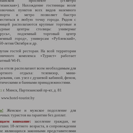
тизанском проспекте (ст.метро
тизанская»). Нахождение гостиницы возле
новочных пунктов всех видов наземного
нспорта и метро позволяет быстро
меститься в любую точку города. Рядом с
иницей располагаются крупные торговые и
турные центры столицы: универмаг
арусь», подземный торговый центр
земный город», универсам «Рублевский»,
50-летия Октября и др.
лугам гостей ресторан.
На всей территории
иничного комплекса «Турист» работает
атный Wi-Fi.
а отеля располагают всем необходимым для
ортного отдыха: телевизор, мини-
дильник,
сан. узел с душевой кабиной, феном,
етическими и банными принадлежностями.
с:
г. Минск, Партизанский пр-кт, д. 81
:
www.hotel-tourist.by
о!
Женское и мужское подселение для
чных туристов на гарантии без доплат.
ащаем внимание:
заселение граждан, не
гших 18-летнего возраста, в сопровождении
 не являющихся законными представителями