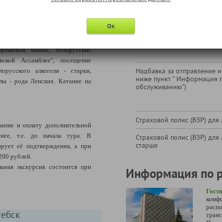
сторию и традиции белорусской
Экскурсия "Огни Минска" (с
стие в древнеславянском ритуале
включительно)
Ок
его средневековья, катание по
ккаре, посещение средневековой
орожевой башне, белорусские
ской Ассамблее", посещение
Надбавка за отправление из
орусского алкоголя - старки,
ниже пункт " Информация 
лы - рода Ленских. Катание на
обслуживанию")
Страховой полис (ВЗР) для 
ание и оплату дополнительной
нее, т.е. до начала тура. В
Страховой полис (ВЗР) для 
старше
ирует её подтверждения, а при
200 рублей.
ьная экскурсия состоится при
Информация по 
Гост
комф
рас
тебск
тран