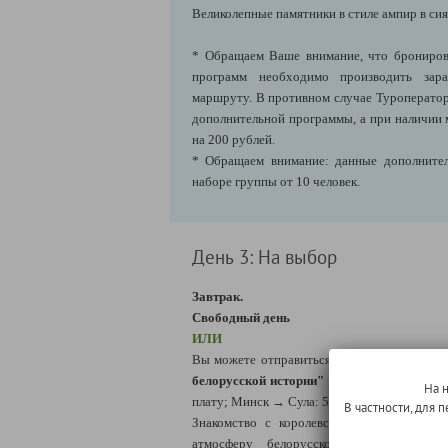
Великолепные памятники в стиле ампир в сия
* Обращаем Ваше внимание, что брониров
программ необходимо производить зара
маршруту. В противном случае Туроператор
дополнительной программы, а при наличии 
на 200 рублей.
* Обращаем внимание: данные дополнител
наборе группы от 10 человек.
День 3: На выбор
Завтрак.
Свободный день
ИЛИ
Вы можете отправиться на
уникальную
эк
белорусской истории" в Парк-музей
интер
На 
плату; Минск → Сула: 50 км)*.
В частности, для
Знакомство с королевской охотничьей ус
атмосферу белорусской старины и др