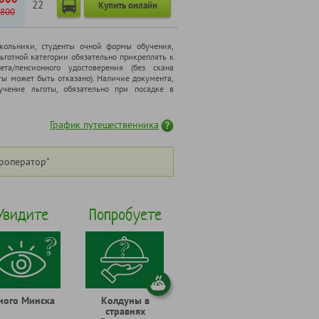
22
Купить онлайн
800
школьники, cтуденты очной формы обучения,
ьготной категории обязательно прикреплять к
ета/пенсионного удостоверения (без скана
ты может быть отказано). Наличие документа,
чение льготы, обязательно при посадке в
График путешественника
роператор"
Увидите
Попробуете
ного Минска
Колдуны в
стравнях