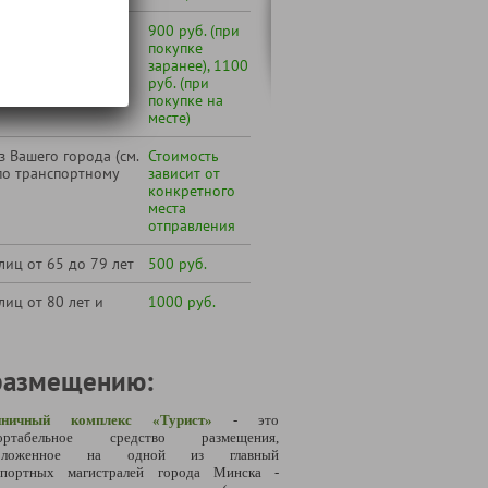
 октября по март
900 руб. (при
покупке
заранее), 1100
руб. (при
покупке на
месте)
 Вашего города (см.
Стоимость
по транспортному
зависит от
конкретного
места
отправления
лиц от 65 до 79 лет
500 руб.
лиц от 80 лет и
1000 руб.
размещению:
иничный комплекс «Турист»
- это
ортабельное средство размещения,
положенное на одной из главный
спортных магистралей города Минска -