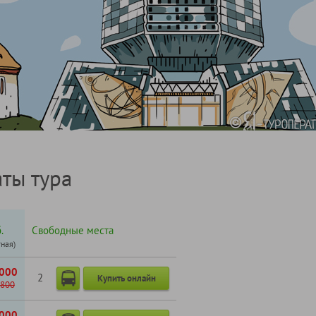
ты тура
.
Свободные места
тная)
000
2
Купить онлайн
800
000