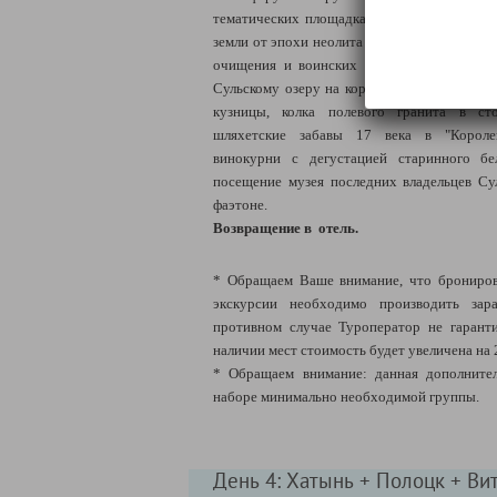
тематических площадках, раскрывающих и
земли от эпохи неолита до наших дней. Уча
очищения и воинских забавах времен ранн
Сульскому озеру на корабле викингов - дра
кузницы, колка полевого гранита в ст
шляхетские забавы 17 века в "Королев
винокурни с дегустацией старинного бел
посещение музея последних владельцев Су
фаэтоне.
Возвращение в отель.
* Обращаем Ваше внимание, что брониров
экскурсии необходимо производить зара
противном случае Туроператор не гарант
наличии мест стоимость будет увеличена на 
* Обращаем внимание: данная дополнител
наборе минимально необходимой группы.
День 4: Хатынь + Полоцк + Ви