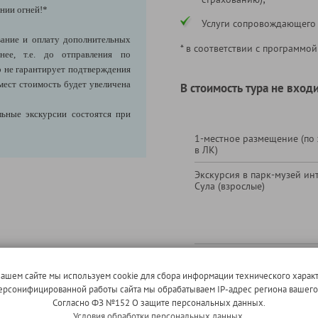
нии огней!*
Услуги сопровождающего
ание и оплату дополнительных
* в соответствии с программой
нее, т.е. до отправления по
 не гарантирует подтверждения
мест стоимость будет увеличена
В стоимость тура не входи
ьные экскурсии состоятся при
1-местное размещение (по
в ЛК)
Экскурсия в парк-музей ин
Сула (взрослые)
скурсию-анимацию "10 000 лет
Экскурсия в парк-музей ин
Сула (дети до 17 лет включ
активной истории Сула
(за доп
нашем сайте мы используем cookie для сбора информации технического характ
 персонифицированной работы сайта мы обрабатываем IP-адрес региона вашег
адьбой 16 века. Погружение в
Согласно ФЗ №152 О защите персональных данных.
евности на многочисленных
Условия обработки персональных данных.