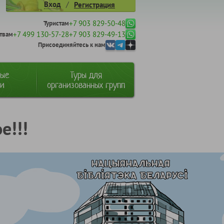
/
Вход
Регистрация
+7 903 829-50-48
Туристам
+7 499 130-57-28
+7 903 829-49-13
твам
Присоединяйтесь к нам
ные
Туры для
ии
организованных групп
е!!!