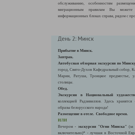
обслуживанию, особенностям размещен
миграционным правилам Вы можете 
информационных блоках справа, рядом с пр
День 2: Минск
Прибытие в Минск.
Завтрак.
Автобусная обзорная экскурсия по Минск
город, Свято-Духов Кафедральный собор, К
Марии, Ратуша, Троицкое предместье, 
столицы.
Обед.
Экскурсия в Национальный художеств
коллекцией Радзивиллов. Здесь хранятся
образы белорусского народа!
Размещение в отеле.
Свободное время.
ИЛИ
Вечером
-
экскурсия "Огни Минска"
(за
включительно)*
- лучшая в Восточной Евро