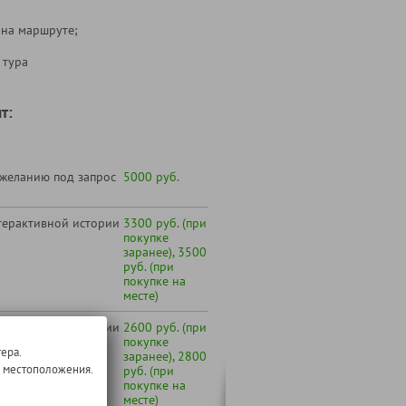
 на маршруте;
 тура
т:
 желанию под запрос
5000 руб.
терактивной истории
3300 руб. (при
покупке
заранее), 3500
руб. (при
покупке на
месте)
терактивной истории
2600 руб. (при
ительно)
покупке
ера.
заранее), 2800
о местоположения.
руб. (при
покупке на
месте)