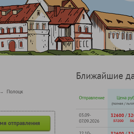
Ближайшие да
Полоцк
→
Отправление
Цена руб
(полная / льго
03.09-
/
32600
32
07.09.2026
37200
36
емя отправления
22.10-
/
32600
32