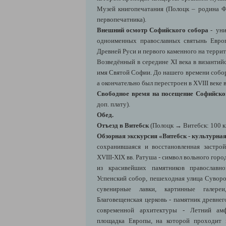
Музей книгопечатания (
Полоцк
– родина Ф
первопечатника).
Внешний осмотр Софийского собора
- ун
одноименных православных святынь Евро
Древней Руси и первого каменного на терри
Возведённый в середине XI века в византий
имя
Святой Софии
. До нашего времени собо
а окончательно был перестроен в XVIII веке в
Свободное время на посещение Софийск
доп. плату).
Обед.
Отъезд в Витебск
(Полоцк
→ Витебск: 100 к
Обзорная экскурсия
«Витебск - культурная
сохранившаяся и восстановленная застро
XVIII-XIX вв. Ратуша - символ вольного горо
из красивейших памятников православно
Успенский собор, пешеходная улица Суворо
сувенирные лавки, картинные галереи
Благовещенская церковь - памятник древнег
современной архитектуры -
Летний амф
площадка Европы, на которой проходит 