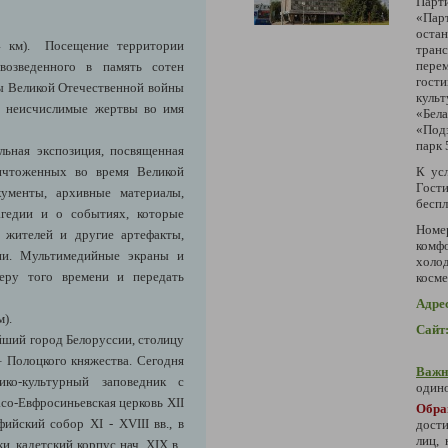
Пар
«Пар
оста
 км)
. Посещение территории
тра
пере
 возведенного в
память сотен
гост
ы Великой Отечественной войны
куль
го неисчислимые жертвы во имя
«Бел
«Под
парк 
альная экспозиция, посвященная
ичтоженных во время Великой
К ус
Гост
ументы, архивные материалы,
беспл
гедии и о событиях, которые
Номер
 жителей и другие артефакты,
комф
дии. Мультимедийные экраны и
холо
феру того времени и передать
косм
Адре
).
Сайт
йший город Белоруссии, столицу
 –
Полоцк
ого княжества. Сегодня
Важн
ико-культурный заповедник с
одино
о-Евфросиньевская церковь XII
Обр
йский собор XI - XVIII вв., в
дости
лиц,
, кадетский корпус нач. XIX в.,