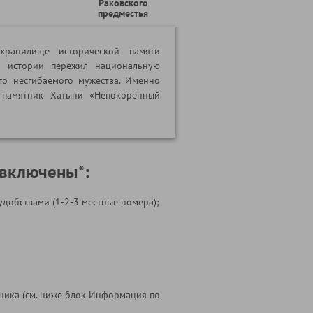
Раковского
предместья
ранилище исторической памяти
й истории пережил национальную
его несгибаемого мужества. Именно
 памятник Хатыни «Непокоренный
 включены*:
удобствами (1-2-3 местные номера);
ника (см. ниже блок Информация по