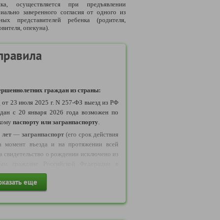
нка, осуществляется при предъявлении
иально заверенного согласия от одного из
нных представителей ребенка (родителя,
вителя, опекуна).
правила
ршеннолетних граждан из страны:
у
от 23 июля 2025 г. N 257-ФЗ выезд из РФ
дан с 20 января 2026 года возможен по
кому
паспорту или загранпаспорту
.
 лет
—
загранпаспорт
(его срок действия
а момент въезда и на протяжении всей
да свидетельство о рождении исключено из
рым граждане Российской Федерации в
ствлять выезд в Беларусь
оказать еще
и исключено
из числа документов
,
езда и въезда несовершеннолетних из РФ.
бращаем ваше внимание: с 11 января 2025
ие иностранных лиц на данный тур,