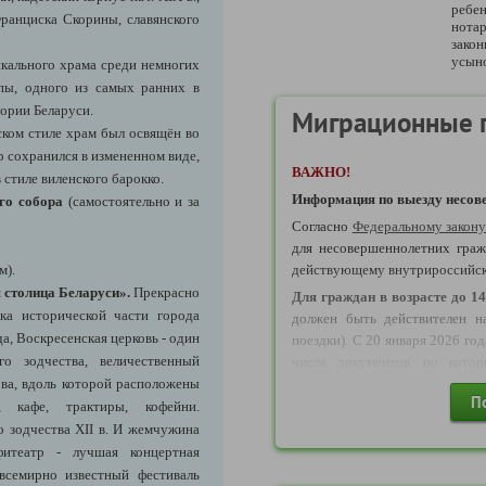
ребе
ранциска Скорины, славянского
нотар
зако
усыно
икального храма среди немногих
пы, одного из самых ранних в
тории Беларуси.
Миграционные 
ском стиле храм был освящён во
р сохранился в измененном виде,
ВАЖНО!
 стиле виленского барокко.
Информация по выезду несове
ого собора
(самостоятельно и за
Согласно
Федеральному закон
для несовершеннолетних граж
м)
.
действующему внутрироссийс
 столица Беларуси».
Прекрасно
Д
ля граждан в возрасте до 14
йка исторической части города
должен быть действителен н
да, Воскресенская церковь - один
поездки). С 20 января 2026 го
го зодчества, величественный
числа документов, по кото
ва, вдоль которой расположены
возрасте до 14 лет могут осуще
П
, кафе, трактиры, кофейни.
Свидетельство о рождени
о зодчества XII в. И жемчужина
являющихся
основанием для вы
итеатр
- лучшая концертная
ВАЖНО!
Уважаемые агенты, о
всемирно известный фестиваль
года ДОСТУПНО бронирован