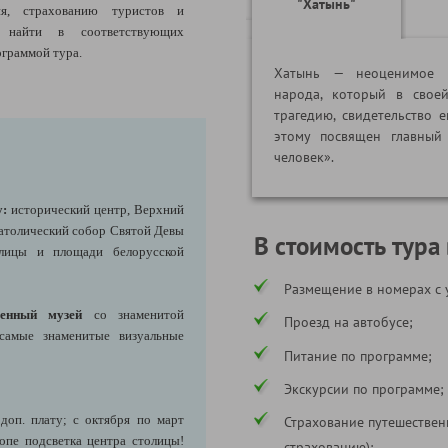
"Хатынь"
ия, страхованию туристов и
найти в соответствующих
ограммой тура.
Хатынь — неоценимое х
народа, который в свое
трагедию, свидетельство 
этому посвящен главный
человек».
у:
исторический центр, Верхний
атолический собор Святой Девы
В стоимость тура
улицы и площади белорусской
Размещение в номерах с 
енный музей
со знаменитой
Проезд на автобусе;
 самые знаменитые визуальные
Питание по программе;
Экскурсии по программе;
 доп. плату; с октября по март
Страхование путешествен
пе подсветка центра столицы!
страхованию);