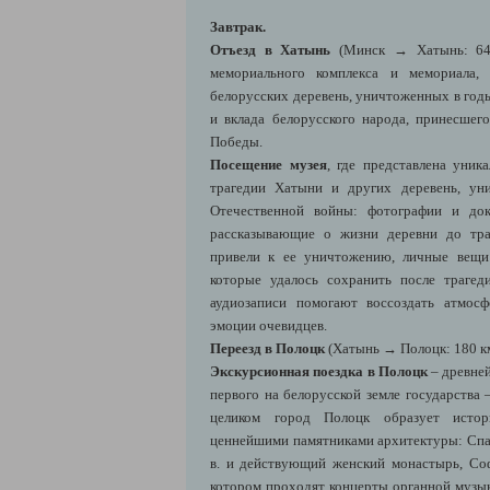
Завтрак.
Отъезд в Хатынь
(Минск
→ Хатынь: 64
мемориального комплекса и мемориала,
белорусских деревень, уничтоженных в год
и вклада белорусского народа, принесше
Победы.
Посещение музея
, где представлена уник
трагедии Хатыни и других деревень, ун
Отечественной войны: ф
отографии и док
рассказывающие о жизни деревни до тра
привели к ее уничтожению, личные вещи
которые удалось сохранить после траге
аудиозаписи помогают воссоздать атмос
эмоции очевидцев.
Переезд в Полоцк
(Хатынь
→ Полоцк: 180 км
Экскурсионная поездка в Полоцк
– древне
первого на белорусской земле государства
целиком город
Полоцк
образует истор
ценнейшими памятниками архитектуры: Спас
в. и действующий женский монастырь, Софи
котором проходят концерты органной музыки