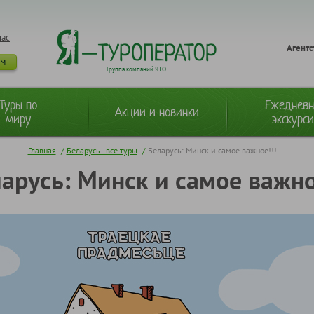
нас
Агентс
ам
Группа компаний ЯТО
Туры по
Ежеднев
Акции и новинки
миру
экскурс
Главная
/
Беларусь - все туры
/
Беларусь: Минск и самое важное!!!
арусь: Минск и самое важно