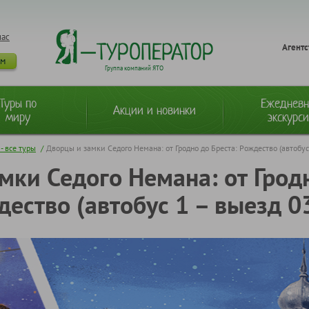
нас
Агентс
ам
Группа компаний ЯТО
Туры по
Ежеднев
Акции и новинки
миру
экскурс
- все туры
/
Дворцы и замки Седого Немана: от Гродно до Бреста: Рождество (автобус
мки Седого Немана: от Гродн
ество (автобус 1 – выезд 0