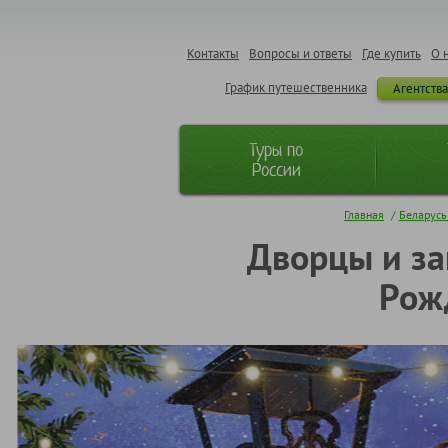
Контакты
Вопросы и ответы
Где купить
О 
График путешественника
Агентств
Туры по
России
Главная
/
Беларусь 
Дворцы и за
Рожд