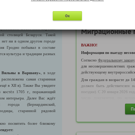
 км).
Страховой полис (ВЗР) для 
 резиденция королей Великого
старше
Ок
й, город Сеймов. Здесь чудом
тр —
настоящий Старый город
,
едневековой Восточной Европы.
Миграционные 
ой столицей Беларуси. Такой
 нет ни в одном другом городе
ВАЖНО!
ния Гродно побывал в составе
Информация по выезду несове
ются культура и традиции разных
Согласно
Федеральному закон
для несовершеннолетних граж
действующему внутрироссийс
з Вильны в Варшаву»
, в ходе
 расположена самая старинная
Д
ля граждан в возрасте до 14
ещё в XII в). Также Вы увидите
должен быть действителен н
 костёл 1705 г., поражающий
поездки). С 20 января 2026 го
числа документов, по кото
вом интерьера. Далее Вас ждёт
возрасте до 14 лет могут осуще
 города (Бернардинский,
П
ородицы, старинной рядовой
Свидетельство о рождени
являющихся
основанием для вы
жно посвятить более близкому
ВАЖНО!
Уважаемые агенты, о
ендует:
года ДОСТУПНО бронирован