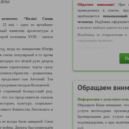
жаны
то, что на территории РФ д
Обратите внимание!
При в
до дня оформления нового па
приведенных в списке, пре
дней после дня наступления ук
прибавляется
повышающий 
 комплекс “Вялікі Свяцк
ИЛИ
человека
. Надбавка оформляе
: 22 км) – одно из ярчайших
- Действующий Паспорт 
в момент выбора одного из ука
нный памятник архитектуры и
удостоверяющий личность 
Надбавка за отправление в 
торой половины XVIII – начала
пределами территории Россий
следующих пунктов:
Может использоваться для вые
Гусь-Хрустальный
год, когда по инициативе Юзефа
Российскую Федерацию до ок
и очень популярный в то время
Надбавка за отправление в 
указанной в паспорте).
П
следующих пунктов:
агодаря его лёгкой руке дворец
ИЛИ
динив характерные черты сразу
Балахна, Вичуга, Вязники, Г
- Действующий Дипломатичес
треннем убранстве – романтизма.
Кимры, Кинешма, Ковров, Ниж
Может использоваться для вые
 продолжил сын Антоний. Так
Тула, Шуя, Московская облас
Российскую Федерацию до ок
м родовым гнездом Воловичей.
Голицыно, Дмитров, До
Обращаем вним
указанной в паспорте).
Железнодорожный, Жуковский,
 старинный белорусский род.
Краснознаменск, Лобня, Л
 что его представители оказали
Информация о дополнительны
Фоминск, Орехово-Зуево, Па
сторию, культуру, социально-
2) ДЛЯ НЕСОВЕРШЕННОЛ
Обращаем Ваше внимание, что
Селятино, Серпухов, Солнечн
еликого Княжества Литовского и
услуги необходимо производ
Требуется документ, удостовер
Чехов, Электросталь).
и.
бронировании доп. услуги н
-
Действующий Внутрироссийск
Надбавка за отправление в 
а не всегда была завидной. Свои
подтверждения, а при наличии
ИЛИ
следующих пунктов:
е войны. Дворец был повреждён
руб.