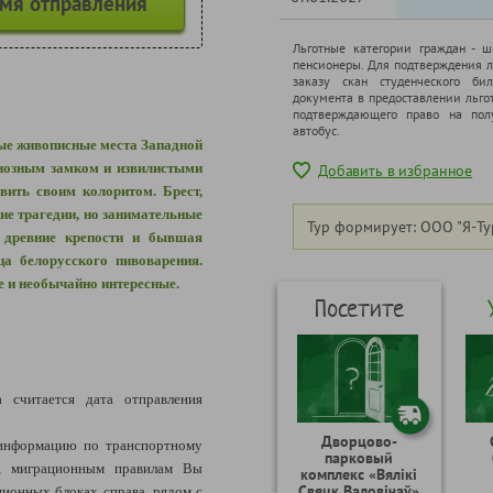
емя отправления
Льготные категории граждан - 
пенсионеры. Для подтверждения л
заказу скан студенческого бил
документа в предоставлении льго
подтверждающего право на полу
автобус.
ые живописные места Западной
диозным замком и извилистыми
Добавить в избранное
вить своим колоритом. Брест,
ие трагедии, но занимательные
Тур формирует: ООО "Я-Ту
 древние крепости и бывшая
ца белорусского пивоварения.
е и необычайно интересные.
Посетите
 считается дата отправления
Дворцово-
нформацию по транспортному
парковый
я, миграционным правилам Вы
комплекс «Вялікі
Свяцк Валовічаў»
ионных блоках справа, рядом с