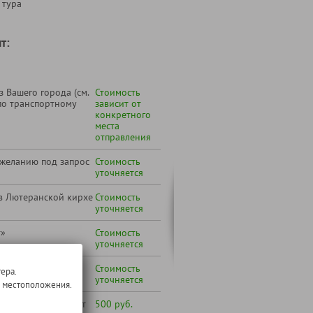
 тура
т:
 Вашего города (см.
Стоимость
по транспортному
зависит от
конкретного
места
отправления
 желанию под запрос
Стоимость
уточняется
в Лютеранской кирхе
Стоимость
уточняется
т»
Стоимость
уточняется
Стоимость
ера.
уточняется
о местоположения.
лиц от 65 до 79 лет
500 руб.