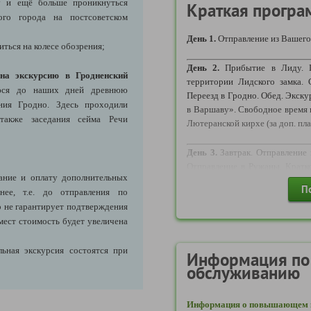
у
и ещё больше проникнуться
поскольку стал возможным пр
Краткая програ
ого города на постсоветском
пропуска на границе между
Беларусь по логистике маршрут
День 1.
Отправление из Вашего
иться на колесе обозрения;
Требуются следующие докумен
День 2.
Прибытие в Лиду. По
на экскурсию в Гродненский
территории Лидского замка. 
1) ДЛЯ ВЗРОСЛОГО ГРАЖД
ся до наших дней древнюю
Переезд в Гродно. Обед. Экск
- Действующий Внутрироссийс
ния Гродно. Здесь проходили
в Варшаву». Свободное время 
также заседания сейма Речи
В соответствии с пунктом 
Лютеранской кирхе (за доп. пла
Российской Федерации,
Правительства Российской Ф
День 3.
Завтрак. Отправление 
(далее – Положение), имеет с
Отправление в Ружаны. Кратко
ание и оплату дополнительных
от 14 лет – до достижения 20
Переезд в Брест. Размещение 
П
нее, т.е. до отправления по
«Вечерний Брест» (за доп. плат
от 20 лет – до достижения 45
 не гарантирует подтверждения
от 45 лет – бессрочно.
мест стоимость будет увеличена
День 4.
Завтрак. Свободн
Обращаем внимание, что пог
мемориального комплекса «Бре
граждане Российской Федер
ьная экскурсия состоятся при
Несвиж. Обед (по желанию и за
Информация по
внутрироссийскому паспорту,
архитектурные памятники Несв
обслуживанию
внутрироссийского паспорта
возраста 20 и 45 лет, а так
День 5.
Возвращение.
сведений о дате (число, месяц,
Информация о повышающем к