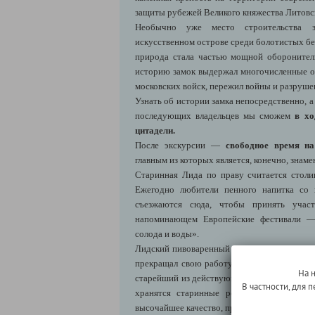
защиты рубежей Великого княжества Литовс
Необычно уже место строительства з
искусственном острове среди болотистых бе
природа стала частью мощной оборонител
историю замок выдержал многочисленные ос
московских войск, пережил войны и разрушен
Узнать об истории замка непосредственно, а 
последующих владельцев мы сможем
в хо
цитадели.
После экскурсии —
свободное время на
главным из которых является, конечно, знаме
Старинная Лида по праву считается столи
Ежегодно любители пенного напитка со 
съезжаются сюда, чтобы принять участ
напоминающем Европейские фестивали —
солода и воды».
Лидский пивоваренный завод имеет более 
прекращал свою работу даже во время миро
На 
старейший из действующих пивоваренных за
В частности, для
хранятся старинные рецепты, а совреме
высочайшее качество, признанное далеко за 