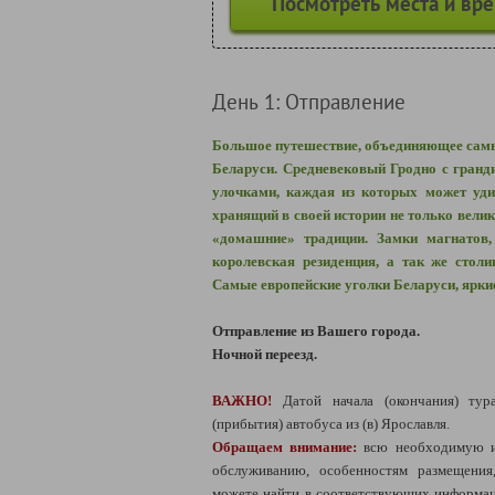
Посмотреть места и вр
День 1: Отправление
Большое путешествие, объединяющее сам
Беларуси. Средневековый Гродно с гран
улочками, каждая из которых может уди
хранящий в своей истории не только велик
«домашние» традиции. Замки магнатов,
королевская резиденция, а так же столи
Самые европейские уголки Беларуси, ярки
Отправление из Вашего города.
Ночной переезд.
ВАЖНО!
Датой начала (окончания) тура
(прибытия) автобуса из (в) Ярославля.
Обращаем внимание:
всю необходимую и
обслуживанию, особенностям размещени
можете найти в соответствующих информац