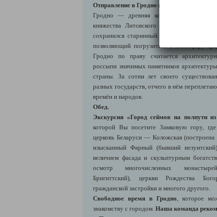
Отправление в Гродно
(Лида → Гродно: 115
Гродно — древняя королевская столица,
княжества Литовского и Речи Посполито
сохранился старинный исторический цен
позволяющий погрузиться в атмосферу ср
Гродно по праву считается архитектурн
россыпи значимых памятников архитектуры
страны. За сотни лет своего существова
разных государств, отчего в нём переплета
времён и народов.
Обед.
Экскурсия «Город сеймов на полпути и
которой Вы посетите Замковую гору, где
церковь Беларуси — Коложская (построена 
изысканный Фарный (бывший иезуитский)
величием фасада и скульптурным богатст
осмотр многочисленных монастырей
Бригиттский), церкви Рождества Бог
гражданской застройки и многого другого.
Свободное время в Гродно
, которое мо
знакомству с городом.
Наша команда реком