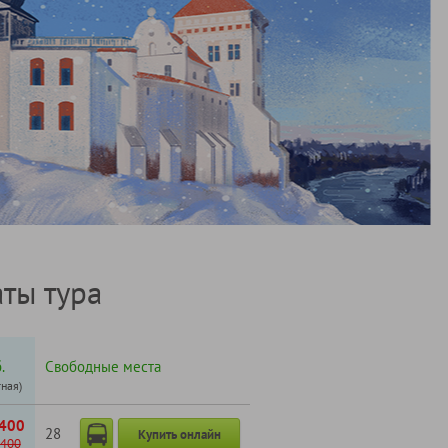
ты тура
.
Свободные места
тная)
400
28
Купить онлайн
400