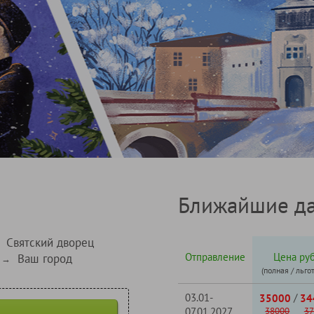
Ближайшие да
Святский дворец
Отправление
Цена руб
Ваш город
→
(полная / льго
03.01-
/
35000
34
07.01.2027
38000
37