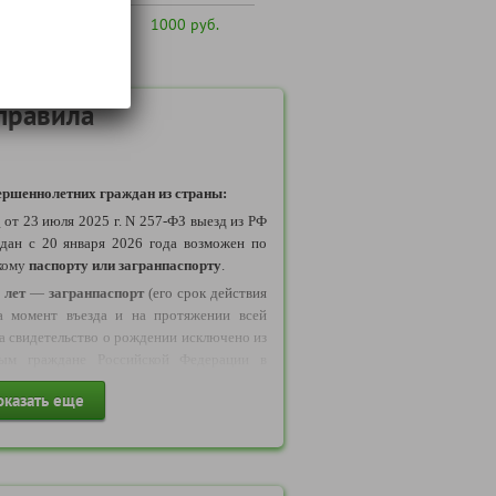
лиц от 80 лет и
1000 руб.
правила
ршеннолетних граждан из страны:
у
от 23 июля 2025 г. N 257-ФЗ выезд из РФ
дан с 20 января 2026 года возможен по
кому
паспорту или загранпаспорту
.
 лет
—
загранпаспорт
(его срок действия
а момент въезда и на протяжении всей
да свидетельство о рождении исключено из
рым граждане Российской Федерации в
ствлять выезд в Беларусь
оказать еще
и исключено
из числа документов
,
езда и въезда несовершеннолетних из РФ.
бращаем ваше внимание: с 11 января 2025
ие иностранных лиц на данный тур,