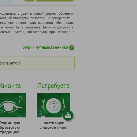
школьники, cтуденты очной формы обучения,
ьготной категории обязательно прикреплять к
ета/пенсионного удостоверения (без скана
ты может быть отказано). Наличие документа,
чение льготы, обязательно при посадке в
График путешественника
роператор"
Увидите
Попробуете
Старинную
настоящее
брестскую
лидское пиво!
традицию