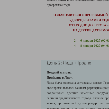
программой тура.
ОЗНАКОМИТЬСЯ С ПРОГРАММОЙ 
«ДВОРЦЫ И ЗАМКИ СЕД
ОТ ГРОДНО ДО БРЕСТА 
НА ДРУГИЕ ДАТЫ МО
2 — 6 января 2027 (02.0
4 — 8 января 2027 (04.0
День 2: Лида + Гродно
Поздний завтрак.
Прибытие в Лиду.
Лида была основана литовским князем Гед
своё время являлась важным фортификацион
сохранились древние каменные сооруж
величии средневекового города. Главное с
замок
, пропитанный духом рыцарства, си
каменная крепость на территории современ