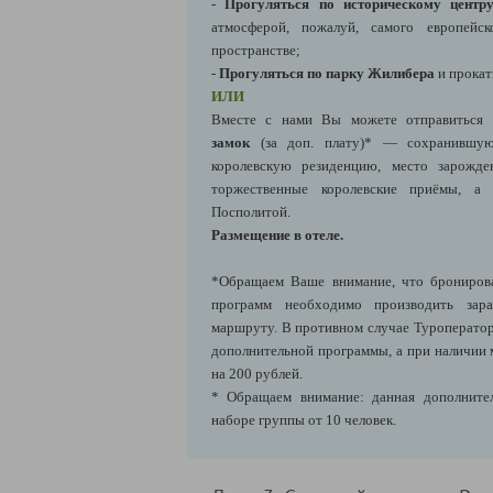
-
Прогуляться по историческому центр
атмосферой, пожалуй, самого европейск
пространстве;
-
Прогуляться по парку Жилибера
и прокат
ИЛИ
Вместе с нами Вы можете отправиться
замок
(за доп. плату)*
— сохранившую
королевскую резиденцию, место зарожде
торжественные королевские приёмы, а 
Посполитой.
Размещение в отеле.
*Обращаем Ваше внимание, что брониров
программ необходимо производить зара
маршруту. В противном случае Туроператор
дополнительной программы, а при наличии 
на 200 рублей.
* Обращаем внимание: данная дополнител
наборе группы от 10 человек.