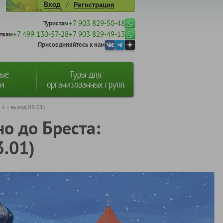
/
Вход
Регистрация
+7 903 829-50-48
Туристам
+7 499 130-57-28
+7 903 829-49-13
твам
Присоединяйтесь к нам
ные
Туры для
ии
организованных групп
 1 – выезд 03.01)
о до Бреста:
3.01)