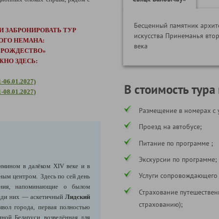
Бесценный памятник архит
И ЗАБРОНИРОВАТЬ ТУР
искусства Принеманья втор
ОГО НЕМАНА:
века
– РОЖДЕСТВО»
ЖНО ЗДЕСЬ:
1-06.01.2027)
В стоимость тура
1-08.01.2027)
Размещение в номерах с 
Проезд на автобусе;
Питание по программе ;
Экскурсии по программе;
имином в далёком XIV веке и в
Услуги сопровождающего
ным центром. Здесь по сей день
ения, напоминающие о былом
Страхование путешествен
реди них — аскетичный
Лидский
страхованию);
мвол города, первая полностью
ной Беларуси, возведённая для