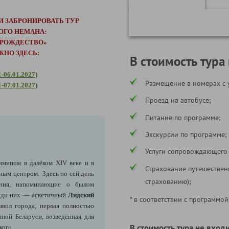
И ЗАБРОНИРОВАТЬ ТУР
ОГО НЕМАНА:
– РОЖДЕСТВО»
ЖНО ЗДЕСЬ:
В стоимость тура
1-06.01.2027)
Размещение в номерах с 
1-07.01.2027)
Проезд на автобусе;
Питание по программе;
Экскурсии по программе;
Услуги сопровождающего
имином в далёком XIV веке и в
Страхование путешествен
ным центром. Здесь по сей день
страхованию);
ения, напоминающие о былом
реди них — аскетичный
Лидский
* в соответствии с программой
мвол города, первая полностью
ной Беларуси, возведённая для
В стоимость тура не входи
кого.