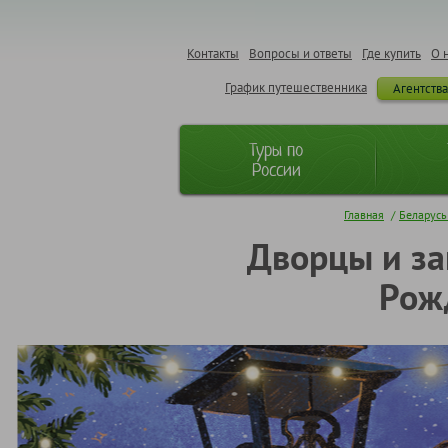
Контакты
Вопросы и ответы
Где купить
О 
График путешественника
Агентств
Туры по
России
Главная
/
Беларусь 
Дворцы и за
Рожд