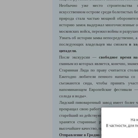
Необычно уже место строительства з
искусственном острове среди болотистых бе
природа стала частью мощной оборонител
историю замок выдержал многочисленные ос
московских войск, пережил войны и разрушен
Узнать об истории замка непосредственно, а 
последующих владельцев мы сможем
в хо
цитадели.
После экскурсии —
свободное время на
главным из которых является, конечно, знаме
Старинная Лида по праву считается столи
Ежегодно любители пенного напитка со 
съезжаются сюда, чтобы принять участ
напоминающем Европейские фестивали —
солода и воды».
Лидский пивоваренный завод имеет более 
прекращал свою работу даже во время миро
старейший из действующих пивоваренных за
На 
хранятся старинные рецепты, а совреме
В частности, для
высочайшее качество, признанное далеко за 
Отправление в Гродно
(Лида → Гродно: 115