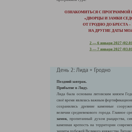
ОЗНАКОМИТЬСЯ С ПРОГРАММОЙ 
«ДВОРЦЫ И ЗАМКИ СЕД
ОТ ГРОДНО ДО БРЕСТА 
НА ДРУГИЕ ДАТЫ МО
2 — 6 января 2027 (02.0
3 — 7 января 2027 (03.0
День 2: Лида + Гродно
Поздний завтрак.
Прибытие в Лиду.
Лида была основана литовским князем Гед
своё время являлась важным фортификацион
сохранились древние каменные сооруж
величии средневекового города. Главное с
замок
, пропитанный духом рыцарства, си
каменная крепость на территории современ
защиты рубежей Великого княжества Литовс