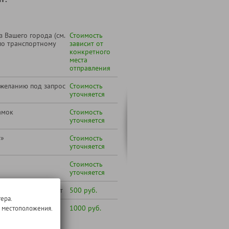
 Вашего города (см.
Стоимость
по транспортному
зависит от
конкретного
места
отправления
 желанию под запрос
Стоимость
уточняется
амок
Стоимость
уточняется
т»
Стоимость
уточняется
Стоимость
уточняется
лиц от 65 до 79 лет
500 руб.
ера.
лиц от 80 лет и
1000 руб.
о местоположения.