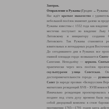
Завтрак.
Отправление в Ружаны
(Гродно → Ружаны: 
Нас ждёт
краткое знакомство
с удивител
небольшой посёлок знаменит далеко за пред
Ружаны известны с 1552 года как владение
местечко поступает во владение Льву 
Литовскому и инициатору создания С
Литовского. Так Ружаны становятся р
влиятельных и легендарных родов Восточн
До сегодняшнего дня в Ружанах все проп
главной площади гордо возвышается
Свято-
Сапегами. Неподалёку —
церковь Святых
практически через весь посёлок проле
скульптурами улица Советская.
О
достопримечательности города —
руинам
Сапег
(в народе прозван «Белорусским Вер
магнатских резиденций XVII – XVIII веков в 
Изначально резиденция проектировалась 
позднее под стать духу времени была пер
собой дворцовый комплекс в стиле барокко
протяжении 1765—1791 годов здесь дейст