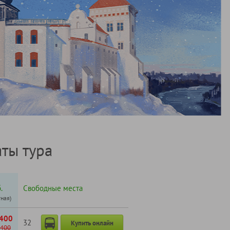
ты тура
.
Свободные места
тная)
400
32
Купить онлайн
400