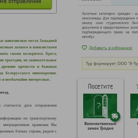
емя отправления
Льготные категории граждан - 
пенсионеры. Для подтверждения л
заказу скан студенческого бил
документа в предоставлении льго
подтверждающего право на полу
автобус.
ые живописные места Западной
диозным замком и извилистыми
Добавить в избранное
вить своим колоритом. Брест,
ие трагедии, но занимательные
Тур формирует: ООО "Я-Ту
 древние крепости и бывшая
ца белорусского пивоварения.
е и необычайно интересные.
Посетите
еезд.
а считается дата отправления
информацию по транспортному
Величественный
я, миграционным правилам Вы
замок Гродно
ионных блоках справа, рядом с