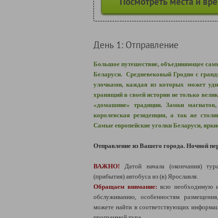
Посмотреть места и вр
День 1: Отправление
Большое путешествие, объединяющее сам
Беларуси. Средневековый Гродно с гран
улочками, каждая из которых может уди
хранящий в своей истории не только велик
«домашние» традиции. Замки магнатов,
королевская резиденция, а так же столи
Самые европейские уголки Беларуси, ярки
Отправление из Вашего города.
Ночной пер
ВАЖНО!
Датой начала (окончания) тур
(прибытия) автобуса из (в) Ярославля.
Обращаем внимание:
всю необходимую 
обслуживанию, особенностям размещени
можете найти в соответствующих информац
программой тура.