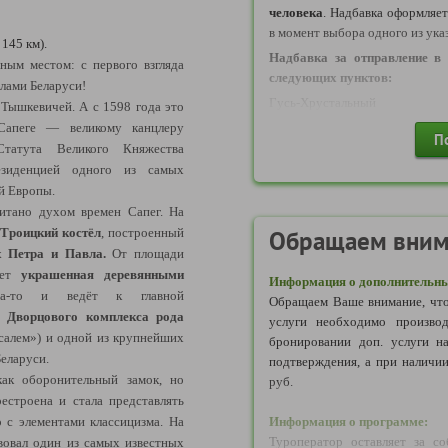
ИЛИ
человека
. Надбавка оформляе
- Действующий Паспорт 
в момент выбора одного из ука
145 км).
удостоверяющий личность 
Надбавка за отправление в 
ьным местом:
с первого взгляда
пределами территории Россий
следующих пунктов:
елами Беларуси!
Может использоваться для вые
Гусь-Хрустальный
 Тышкевичей. А с 1598 года это
Российскую Федерацию до ок
Сапеге — великому канцлеру
Надбавка за отправление в 
указанной в паспорте).
П
следующих пунктов:
татута Великого Княжества
ИЛИ
езиденцией одного из самых
Балахна, Вичуга, Вязники, Г
- Действующий Дипломатичес
ой Европы.
Кимры, Кинешма, Ковров, Ниж
Может использоваться для вые
итано духом времен Сапег. На
Тула, Шуя, Московская облас
Российскую Федерацию до ок
Троицкий костёл
, построенный
Голицыно, Дмитров, До
Обращаем вним
указанной в паспорте).
Железнодорожный, Жуковский,
 Петра и Павла.
От площади
Краснознаменск, Лобня, Л
гает
украшенная деревянными
Информация о дополнительны
Фоминск, Орехово-Зуево, Па
на-то и ведёт к главной
2) ДЛЯ НЕСОВЕРШЕННОЛ
Обращаем Ваше внимание, что
Селятино, Серпухов, Солнечн
 Дворцового комплекса рода
услуги необходимо производ
Требуется документ, удостовер
Чехов, Электросталь).
салем») и одной из крупнейших
бронировании доп. услуги н
-
Действующий Внутрироссийск
Надбавка за отправление в 
Беларуси.
подтверждения, а при наличии
ИЛИ
следующих пунктов:
как оборонительный замок, но
руб.
естроена и стала представлять
- Действующий Загранпаспорт
Воронеж, Елец, Липецк.
 с элементами классицизма. На
Информация о программе:
Туроператор оставляет за со
вовал один из самых известных