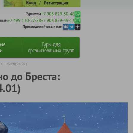
/
Вход
Регистрация
+7 903 829-50-48
Туристам
+7 499 130-57-28
+7 903 829-49-13
твам
Присоединяйтесь к нам
ные
Туры для
ии
организованных групп
 1 – выезд 04.01)
о до Бреста:
4.01)