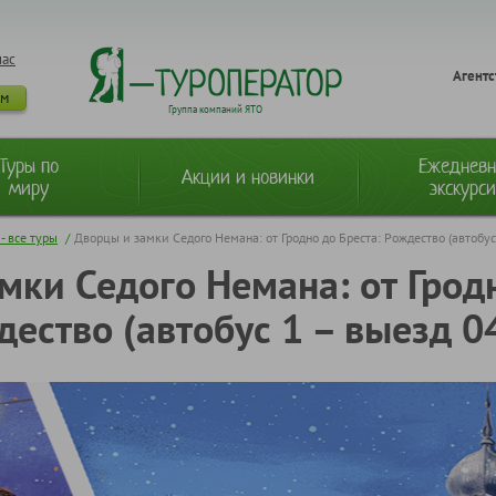
нас
Агентс
ам
Группа компаний ЯТО
Туры по
Ежеднев
Акции и новинки
миру
экскурс
- все туры
/
Дворцы и замки Седого Немана: от Гродно до Бреста: Рождество (автобус
мки Седого Немана: от Гродн
ество (автобус 1 – выезд 0