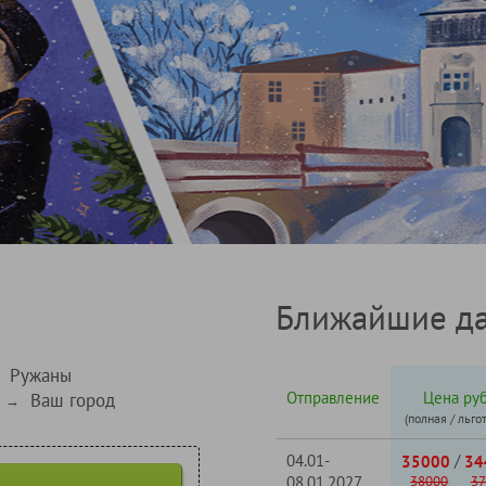
Ближайшие да
Ружаны
Отправление
Цена руб
Ваш город
→
(полная / льго
04.01-
/
35000
34
08.01.2027
38000
37