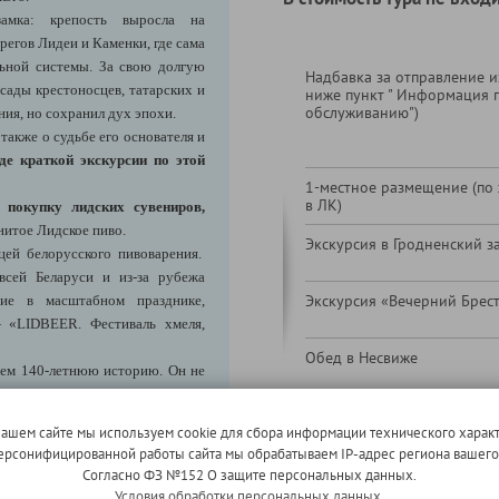
амка: крепость выросла на
регов Лидеи и Каменки, где сама
ьной системы. За свою долгую
Надбавка за отправление из
ады крестоносцев, татарских и
ниже пункт " Информация 
обслуживанию")
ия, но сохранил дух эпохи.
также о судьбе его основателя и
де краткой экскурсии по этой
1-местное размещение (по
в ЛК)
 покупку лидских сувениров,
нитое Лидское пиво.
Экскурсия в Гродненский з
цей белорусского пивоварения.
всей Беларуси и из-за рубежа
Экскурсия «Вечерний Брес
ие в масштабном празднике,
 «LIDBEER. Фестиваль хмеля,
Обед в Несвиже
чем 140-летнюю историю. Он не
вых войн и сухого закона. Это
Страховой полис (ВЗР) для 
водов Беларуси. Здесь бережно
нашем сайте мы используем cookie для сбора информации технического характ
нные технологии обеспечивают
Страховой полис (ВЗР) для 
 персонифицированной работы сайта мы обрабатываем IP-адрес региона вашег
пределами страны.
старше
Согласно ФЗ №152 О защите персональных данных.
 км).
Условия обработки персональных данных.