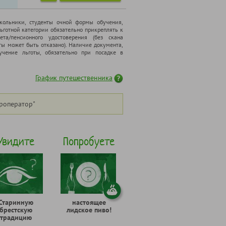
школьники, cтуденты очной формы обучения,
ьготной категории обязательно прикреплять к
ета/пенсионного удостоверения (без скана
ты может быть отказано). Наличие документа,
чение льготы, обязательно при посадке в
График путешественника
роператор"
Увидите
Попробуете
Старинную
настоящее
брестскую
лидское пиво!
традицию