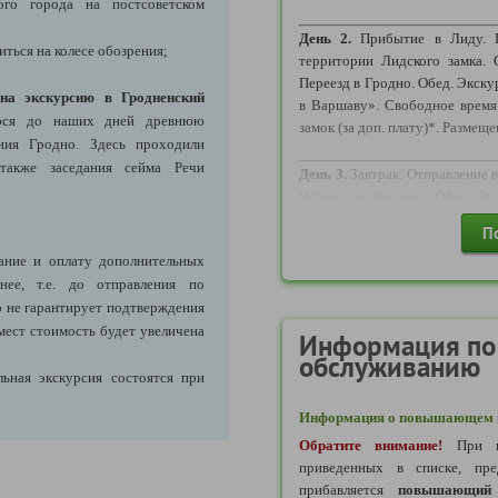
ого города на постсоветском
Требуются следующие докумен
День 2.
Прибытие в Лиду. По
иться на колесе обозрения;
территории Лидского замка. 
1) ДЛЯ ВЗРОСЛОГО ГРАЖД
Переезд в Гродно. Обед. Экск
- Действующий Внутрироссийс
на экскурсию в Гродненский
в Варшаву». Свободное время
ся до наших дней древнюю
В соответствии с пунктом 
замок (за доп. плату)*. Размеще
Российской Федерации,
ния Гродно. Здесь проходили
Правительства Российской Ф
также заседания сейма Речи
День 3.
Завтрак. Отправление 
(далее – Положение), имеет с
Переезд в Коссово. Обед. Эк
от 14 лет – до достижения 20
Брест. Размещение в отеле. С
П
Брест» (за доп. плату)*.
от 20 лет – до достижения 45
ание и оплату дополнительных
от 45 лет – бессрочно.
нее, т.е. до отправления по
День 4.
Завтрак. Свободно
Обращаем внимание, что пог
 не гарантирует подтверждения
мемориального комплекса «Бре
граждане Российской Федер
мест стоимость будет увеличена
Несвиж. Обед (по желанию и за
Информация по
внутрироссийскому паспорту,
архитектурные памятники Несв
обслуживанию
внутрироссийского паспорта
ьная экскурсия состоятся при
возраста 20 и 45 лет, а так
День 5.
Возвращение.
сведений о дате (число, месяц,
Информация о повышающем к
то, что на территории РФ д
Обратите внимание!
При в
до дня оформления нового па
приведенных в списке, пре
дней после дня наступления ук
прибавляется
повышающий 