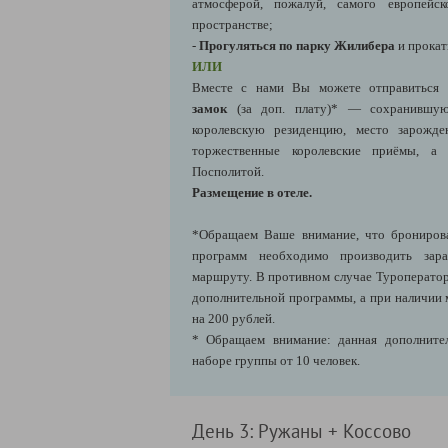
атмосферой, пожалуй, самого европейск
пространстве;
-
Прогуляться по парку Жилибера
и прокат
ИЛИ
Вместе с нами Вы можете отправиться
замок
(за доп. плату)*
— сохранившую
королевскую резиденцию, место зарожде
торжественные королевские приёмы, а 
Посполитой.
Размещение в отеле.
*Обращаем Ваше внимание, что брониров
программ необходимо производить зара
маршруту. В противном случае Туроператор
дополнительной программы, а при наличии 
на 200 рублей.
* Обращаем внимание: данная дополнител
наборе группы от 10 человек.
День 3: Ружаны + Коссово