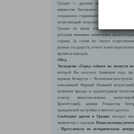
Гродно — древняя королевская столица,
княжества Литовского и Речи Посполито
сохранился старинный исторический цен
позволяющий погрузиться в атмосферу ср
Гродно по праву считается архитектурн
россыпи значимых памятников архитектуры
страны. За сотни лет своего существова
разных государств, отчего в нём переплета
времён и народов.
Обед.
Экскурсия «Город сеймов на полпути и
которой Вы посетите Замковую гору, где
церковь Беларуси — Коложская (построена 
изысканный Фарный (бывший иезуитский)
величием фасада и скульптурным богатст
осмотр многочисленных монастырей
Бригиттский), церкви Рождества Бог
гражданской застройки и многого другого.
Свободное время в Гродно
, которое мо
знакомству с городом.
Наша команда реком
-
Прогуляться по историческому центр