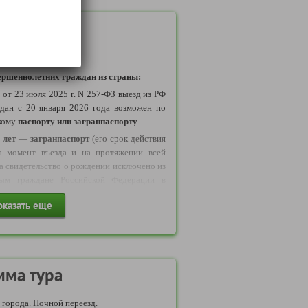
правила
ршеннолетних граждан из страны:
у
от 23 июля 2025 г. N 257-ФЗ выезд из РФ
дан с 20 января 2026 года возможен по
кому
паспорту или загранпаспорту
.
 лет
—
загранпаспорт
(его срок действия
а момент въезда и на протяжении всей
да свидетельство о рождении исключено из
рым граждане Российской Федерации в
ствлять выезд в Беларусь
оказать еще
и исключено
из числа документов
,
езда и въезда несовершеннолетних из РФ.
бращаем ваше внимание: с 11 января 2025
ие иностранных лиц на данный тур,
оезд иностранных граждан через пункты
мма тура
 Российской Федерацией и Республикой
а.
города. Ночной переезд.