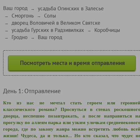
Ваш город
усадьба Огинских в Залесье
→
Сморгонь
Солы
→
→
дворец Воловичей в Великом Святске
→
усадьба Гурских в Радзивилках
Коробчицы
→
→
Гродно
Ваш город
→
→
Посмотреть места и время отправления
День 1: Отправление
Кто из нас не мечтал стать героем или героине
классического романа? Проснуться в стенах роскошног
дворца, неспешно позавтракать, а после направиться н
прогулку по аллеям парка или узким улочкам средневековог
города, где по закону жанра можно встретить любовь все
жизни! Чудеса, да и только... Но кто сказал, что чудес н