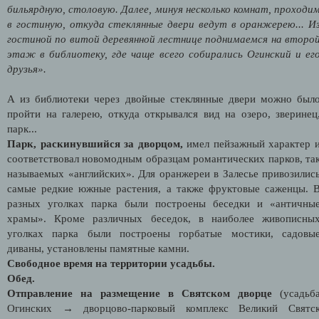
бильярдную, столовую. Далее, минуя несколько комнат, проходи
в гостиную, откуда стеклянные двери ведут в оранжерею... И
гостиной по витой деревянной лестнице поднимаемся на второ
этаж в библиотеку, где чаще всего собирались Огинский и ег
друзья».
А из библиотеки через двойные стеклянные двери можно был
пройти на галерею, откуда открывался вид на озеро, зверинец
парк...
Парк, раскинувшийся за дворцом,
имел пейзажный характер 
соответствовал новомодным образцам романтических парков, та
называемых «английских». Для оранжереи в Залесье привозилис
самые редкие южные растения, а также фруктовые саженцы. 
разных уголках парка были построены беседки и «античны
храмы». Кроме различных беседок, в наиболее живописны
уголках парка были построены горбатые мостики, садовы
диваны, установлены памятные камни.
Свободное время на территории усадьбы.
Обед.
Отправление на размещение в Святском дворце
(усадьб
Огинских →
дворцово-парковый комплекс Великий Святс