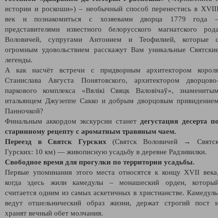
истории и роскоши») – необычный способ перенестись в XVII
век и познакомиться с хозяевами дворца 1779 года 
представителями известного белорусского магнатского род
Воловичей, супругами Антонием и Теофилией, которые 
огромным удовольствием расскажут Вам уникальные Святски
легенды.
А как насчёт встречи с придворным архитектором корол
Станислава Августа Понятовского, архитектором дворцово
паркового комплекса «Вялікі Свяцк Валовічаў», знамениты
итальянцем Джузеппе Сакко и добрым дворцовым привидение
Панночкой?
Финальным аккордом экскурсии станет
дегустация десерта п
старинному рецепту с ароматным травяным чаем.
Переезд в Святск Гурских
(Святск Воловичей → Святс
Гурских: 10 км) — живописную усадьбу в деревне Радзивилки.
Свободное время для прогулки по территории усадьбы.
Первые упоминания этого места относятся к концу XVII века
когда здесь жили камедулы – монашеский орден, которы
считается одним из самых аскетичных в христианстве. Камедул
ведут отшельнический образ жизни, держат строгий пост 
хранят вечный обет молчания.