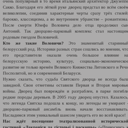
очень популярный в то время итальянский архитектор Джузепп
Сакко. Благодаря его лёгкой руке дворец предстал во всём своё
великолепии, соединив характерные черты сразу трёх стилей
барокко, классицизма, а во внутреннем убранстве – романтизма
После смерти Юзефа Воловича дело отца продолжил сы
Антоний. Так дворцово-парковый комплекс стал настоящи
родовым гнездом Воловичей.
Кто же такие Воловичи?
Это знаменитый старинны
белорусский род. Историки разных стран сошлись во мнении, чт
его представители оказали очень большое влияние н
белорусскую историю, культуру, социально-экономическо
развитие не только времён Великого Княжества Литовского и Реч
Посполитой, но и современной Беларуси.
Нужно сказать, что судьба Святского дворца не всегда был
завидной. Свои отметины оставили Первая и Вторая мировы
войны. Дворец был повреждён и разграблен, в парке погибл
редкие породы деревьев. В 2005 году дворец опустел. Казалось
что легенда Святска подошла к концу, но легенды не умирают 
дворцово-парковый ансамбль вновь начали восстанавливать
Насладимся этим уникальный шансом увидеть его во всей красе!
Нас ждёт посещение театрализованной историческо
гостиной «Дакраніся да гісторыі і раскошы»
(«Прикоснись 