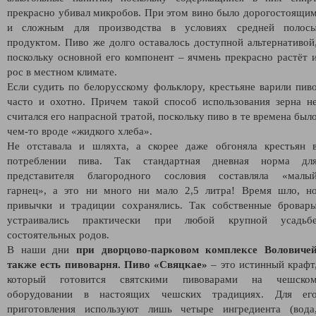
прекрасно убивал микробов. При этом вино было дорогостоящи
и сложным для производства в условиях средней полос
продуктом. Пиво же долго оставалось доступной альтернативой
поскольку основной его компонент – ячмень прекрасно растёт 
рос в местном климате.
Если судить по белорусскому фольклору, крестьяне варили пив
часто и охотно. Причем такой способ использования зерна н
считался его напрасной тратой, поскольку пиво в те времена был
чем-то вроде «жидкого хлеба».
Не отставала и шляхта, а скорее даже обгоняла крестьян 
потреблении пива. Так стандартная дневная норма дл
представителя благородного сословия составляла «малы
гарнец», а это ни много ни мало 2,5 литра! Время шло, н
привычки и традиции сохранялись. Так собственные бровар
устраивались практически при любой крупной усадьб
состоятельных родов.
В наши дни
при дворцово-парковом комплексе Воловиче
также есть пивоварня. Пиво «Свяцкае»
– это истинный крафт
который готовится святскими пивоварами на чешско
оборудовании в настоящих чешских традициях. Для ег
приготовления используют лишь четыре ингредиента (вода