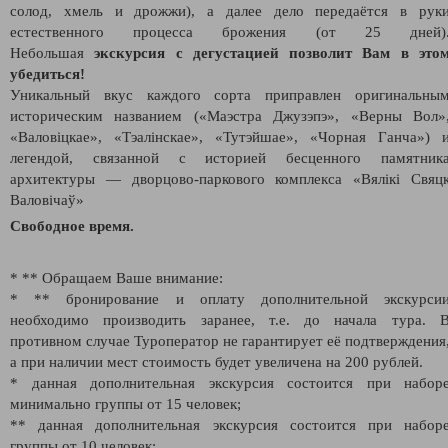
солод, хмель и дрожжи), а далее дело передаётся в рук
естественного процесса брожения (от 25 дней)
Небольшая
экскурсия с дегустацией позволит Вам в это
убедиться!
Уникальный вкус каждого сорта приправлен оригинальны
историческим названием («Маэстра Джузэпэ», «Верны Вол»
«Валовіцкае», «Тэалінскае», «Тутэйшае», «Чорная Ганча») 
легендой, связанной с историей бесценного памятник
архитектуры — дворцово-паркового комплекса «Вялікі Свяц
Валовічаў»
Свободное время.
* ** Обращаем Ваше внимание:
* ** бронирование и оплату дополнительной экскурси
необходимо производить заранее, т.е. до начала тура. 
противном случае Туроператор не гарантирует её подтверждения
а при наличии мест стоимость будет увеличена на 200 рублей.
* данная дополнительная экскурсия состоится при набор
минимально группы от 15 человек;
** данная дополнительная экскурсия состоится при набор
группы от 10 человек;