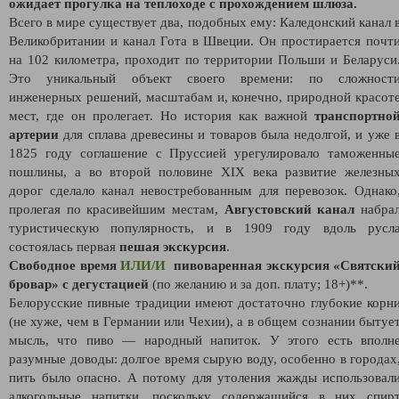
ожидает прогулка на теплоходе с прохождением шлюза.
Всего в мире существует два, подобных ему: Каледонский канал 
Великобритании и канал Гота в Швеции. Он простирается почт
на 102 километра, проходит по территории Польши и Беларуси
Это уникальный объект своего времени: по сложност
инженерных решений, масштабам и, конечно, природной красот
мест, где он пролегает. Но история как важной
транспортно
артерии
для сплава древесины и товаров была недолгой, и уже 
1825 году соглашение с Пруссией урегулировало таможенны
пошлины, а во второй половине ХIХ века развитие железны
дорог сделало канал невостребованным для перевозок. Однако
пролегая по красивейшим местам,
Августовский канал
набра
туристическую популярность, и в 1909 году вдоль русл
состоялась первая
пешая экскурсия
.
Свободное время
ИЛИ/И
пивоваренная экскурсия «Святски
бровар» с дегустацией
(по желанию и за доп. плату; 18+)**.
Белорусские пивные традиции имеют достаточно глубокие корн
(не хуже, чем в Германии или Чехии), а в общем сознании бытуе
мысль, что пиво — народный напиток. У этого есть вполн
разумные доводы: долгое время сырую воду, особенно в городах
пить было опасно. А потому для утоления жажды использовал
алкогольные напитки, поскольку содержащийся в них спир