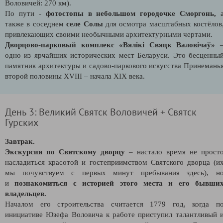
Воловичей: 270 км).
По пути -
фотостопы в небольшом городочке Сморгонь,
также в соседнем
селе Солы
для осмотра масштабных костёлов
привлекающих своими необычными архитектурными чертами.
Дворцово-парковый комплекс «Вялікі Свяцк Валовічаў»
одно из ярчайших исторических мест Беларуси. Это бесценны
памятник архитектуры и садово-паркового искусства Принемань
второй половины XVIII – начала XIX века.
День 3: Великий Святск Воловичей + Святск
Гурских
Завтрак.
Экскурсия по Святскому дворцу
– настало время не прост
насладиться красотой и гостеприимством Святского дворца (и
мы почувствуем с первых минут пребывания здесь), н
и
познакомиться с историей этого места и его бывши
владельцев.
Началом его строительства считается 1779 год, когда п
инициативе Юзефа Воловича к работе приступил талантливый 