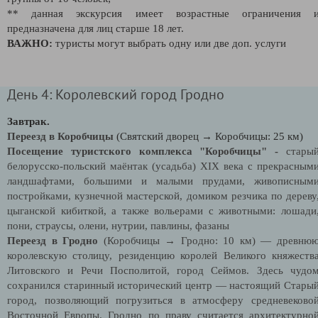
** данная экскурсия имеет возрастные ограничения 
предназначена для лиц старше 18 лет.
ВАЖНО:
туристы могут выбрать одну или две доп. услуги
День 4: Королевский город Гродно
Завтрак.
Переезд в Коробчицы
(Святский дворец → Коробчицы: 25 км)
Посещение туристского комплекса "Коробчицы" -
стары
белорусско-польский маёнтак (усадьба) XIX века с прекрасным
ландшафтами, большими и малыми прудами, живописным
постройками, кузнечной мастерской, домиком резчика по дереву
цыганской кибиткой, а также вольерами с животными: лошади
пони, страусы, олени, нутрии, павлины, фазаны
Переезд в Гродно
(Коробчицы → Гродно: 10 км)
— древню
королевскую столицу, резиденцию королей Великого княжеств
Литовского и Речи Посполитой, город Сеймов. Здесь чудо
сохранился старинный исторический центр — настоящий Стары
город, позволяющий погрузиться в атмосферу средневеково
Восточной Европы. Гродно по праву считается архитектурно