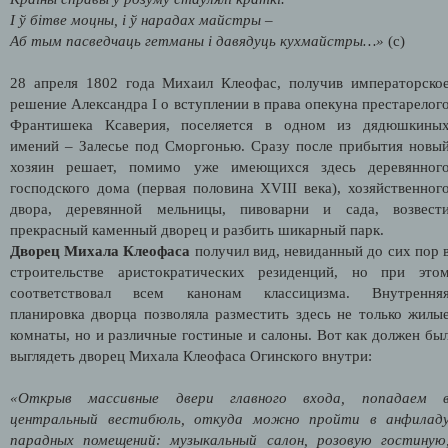
І ў бітве моцны, і ў нарадах майстры –
Аб тым пасведчаць гетманы і давядуць кухмайстры…»
(с)
28 апреля 1802 года Михаил Клеофас, получив императорско
решение Александра I о вступлении в права опекуна престарелог
Франтишека Ксаверия, поселяется в одном из дядюшкины
имений – Залесье под Сморгонью. Сразу после прибытия новы
хозяин решает, помимо уже имеющихся здесь деревянног
господского дома (первая половина ХVIII века), хозяйственног
двора, деревянной мельницы, пивоварни и сада, возвест
прекрасный каменный дворец и разбить шикарный парк.
Дворец Михала Клеофаса
получил вид, невиданный до сих пор 
строительстве аристократических резиденций, но при это
соответствовал всем канонам классицизма. Внутрення
планировка дворца позволяла разместить здесь не только жилы
комнаты, но и различные гостиные и салоны. Вот как должен бы
выглядеть дворец Михала Клеофаса Огинского внутри:
«Открыв массивные двери главного входа, попадаем 
центральный вестибюль, откуда можно пройти в анфилад
парадных помещений: музыкальный салон, розовую гостиную