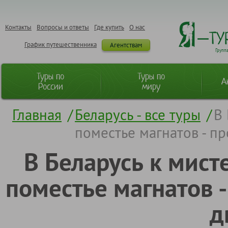
Контакты
Вопросы и ответы
Где купить
О нас
График путешественника
Агентствам
Групп
Туры по
Туры по
А
России
миру
Главная
/
Беларусь - все туры
/
В 
поместье магнатов - п
В Беларусь к мист
поместье магнатов 
д