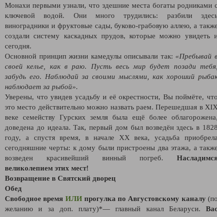
Монахи первыми узнали, что здешние места богаты родниками 
ключевой водой. Они много трудились: разбили здес
виноградники и фруктовые сады, буково-грабовую аллею, а такж
создали систему каскадных прудов, которые можно увидеть 
сегодня.
Основной принцип жизни камедулы описывали так:
«Пребывай 
своей келье, как в раю. Пусть весь мир будет позади тебя
забудь его. Наблюдай за своими мыслями, как хороший рыба
наблюдает за рыбой».
Уверены, что увидев усадьбу и её окрестности, Вы поймёте, чт
это место действительно можно назвать раем. Перешедшая в XI
веке семейству Гурских земля была ещё более облагорожена
доведена до идеала. Так, первый дом был возведён здесь в 182
году, а спустя время, в начале XX века, усадьба приобрел
сегодняшние черты: к дому были пристроены два этажа, а такж
возведен красивейший винный погреб.
Насладимс
великолепием этих мест!
Возвращение в Святский дворец
Обед
Свободное время
ИЛИ
прогулка по Августовскому каналу
(п
желанию и за доп. плату)*— главный канал Беларуси.
Ва