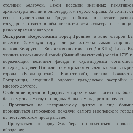
столицей Беларуси. Такой россыпи значимых памятнико
архитектуры нет ни в одном другом городе страны. За сотни ле
своего существования Гродно побывал в составе разны
государств, отчего в нём переплетаются культура и традици
разных времён и народов.
Экскурсия «Королевский город Гродно»
, в ходе которой В
посетите Замковую гору, где расположена самая старинна
церковь Беларуси — Коложская (построена ещё в XII в). Также В
увидите изысканный Фарный (бывший иезуитский) костёл 1705 г.
поражающий величием фасада и скульптурным богатство
интерьера. Далее Вас ждёт осмотр многочисленных монастыре
города (Бернардинский, Бригиттский), церкви Рождеств
Богородицы, старинной рядовой гражданской застройки 
многого другого.
Свободное время в Гродно,
которое можно посвятить боле
близкому знакомству с городом. Наша команда рекомендует:
- Прогуляться по историческому центру и ещё больш
проникнуться атмосферой, пожалуй, самого европейского город
на постсоветском пространстве;
- Прогуляться по парку Жилибера и прокатиться на колес
обозрения;