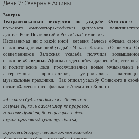
День 2: Северные Афины
Завтрак.
Театрализованная экскурсия по усадьбе Огинского
польского композитора-любителя, дипломата, политическог
деятеля Речи Посполитой и Российской империи.
Несравнимая ни с какой иной деревня Залесье обязана свои
названием одноименной усадьбе Михала Клеофаса Огинского. О
современников Залесская усадьба получила возвышенно
название
«Северные Афины»:
здесь обсуждались общественны
и политические дела, прослушивались новые музыкальные 
литературные произведения, устраивались настоящи
музыкальные праздники... Так описал усадьбу Огинского в свое
поэме «Залесье» поэт-филомант Александр Ходько:
«Але яшчэ будынак дому ля сябе трымае.
Здзіўляе ён, хоць дахам хмар не праразае.
Натхняе думкі ён, бо хоць сцяна і нізка,
І вугал просты ад вугла тут блізка,
Заўжды абшараў тых заможныя нашчадкі
Краіны справы ў розуму стаўлялі краткі.