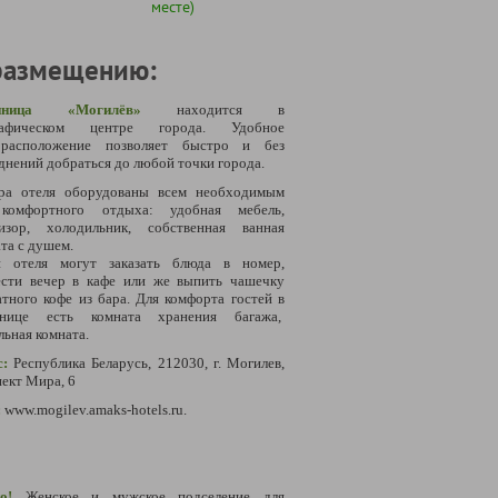
месте)
размещению:
тиница «Могилёв»
находится в
рафическом центре города. Удобное
орасположение позволяет быстро и без
днений добраться до любой точки города.
ра отеля оборудованы всем необходимым
комфортного отдыха: удобная мебель,
визор, холодильник, собственная ванная
та с душем.
и отеля могут заказать блюда в номер,
ести вечер в кафе или же выпить чашечку
тного кофе из бара. Для комфорта гостей в
инице есть комната хранения багажа,
льная комната.
с:
Республика Беларусь, 212030, г. Могилев,
ект Мира, 6
:
www.mogilev.amaks-hotels.ru.
о!
Женское и мужское подселение для