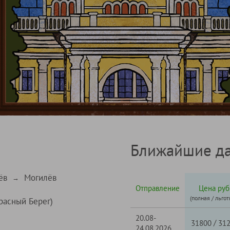
Ближайшие да
ёв
Могилёв
→
Отправление
Цена руб
(полная / льгот
расный Берег)
20.08-
/
31800
31
24.08.2026