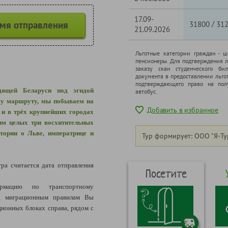
17.09-
емя отправления
/
31800
31
21.09.2026
Льготные категории граждан - 
пенсионеры. Для подтверждения л
заказу скан студенческого бил
документа в предоставлении льго
подтверждающего право на полу
дящей Беларуси под эгидой
автобус.
му маршруту, мы побываем на
Добавить в избранное
) и в трёх крупнейших городах
тим целых три восхитительных
тории о Льве, императрице и
Тур формирует: ООО "Я-Ту
ура считается дата отправления
Посетите
рмацию по транспортному
я, миграционным правилам Вы
ионных блоках справа, рядом с