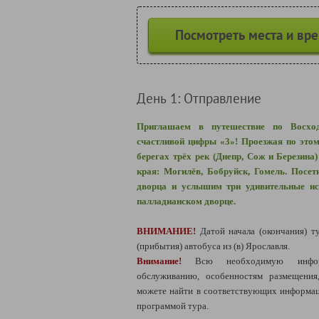
Посмотреть места и вр
День 1: Отправление
Приглашаем в путешествие по Восхо
счастливой цифры «3»! Проезжая по это
берегах трёх рек (Днепр, Сож и Березина
края: Могилёв, Бобруйск, Гомель. Посе
дворца и услышим три удивительные ис
палладианском дворце.
ВНИМАНИЕ!
Датой начала (окончания) т
(прибытия) автобуса из (в) Ярославля.
Внимание!
Всю необходимую инфо
обслуживанию, особенностям размещени
можете найти в соответствующих информац
программой тура.