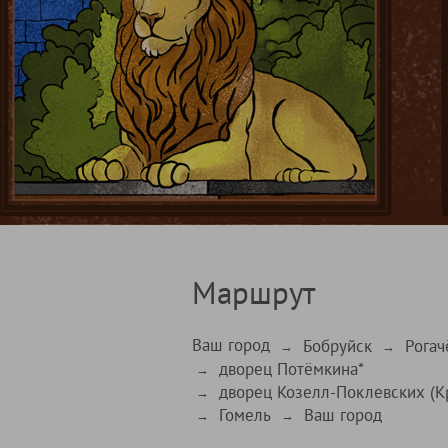
Маршрут
Ваш город
Бобруйск
Рогач
→
→
дворец Потёмкина*
→
дворец Козелл-Поклевских (К
→
Гомель
Ваш город
→
→