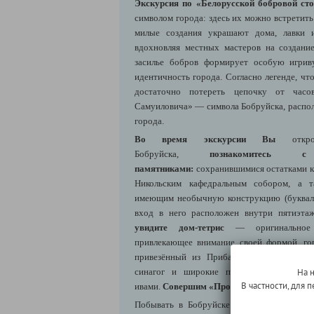
Экскурсия по «Белорусской бобровой сто
символом города: здесь их можно встретить
милые создания украшают дома, лавки и
вдохновляя местных мастеров на создани
засилье бобров формирует особую игрив
идентичность города. Согласно легенде, чт
достаточно потереть цепочку от час
Самуиловича» — символа Бобруйска, распол
города.
Во время экскурсии Вы
откро
Бобруйска,
познакомитесь 
памятниками:
сохранившимися остатками кр
Никольским кафедральным собором, а 
имеющим необычную конструкцию (буквал
вход в него расположен внутри пятиэта
увидите дом-тетрис
— оригинальное а
привлекающее внимание своей формой, го
привезённый из Прибалтики дом купчихи
синагог и широкие проспекты, окаймлё
На 
В частности, для
ивами.
Совершим «Променад по Социалке»
Побывать в Бобруйске и не попробовать