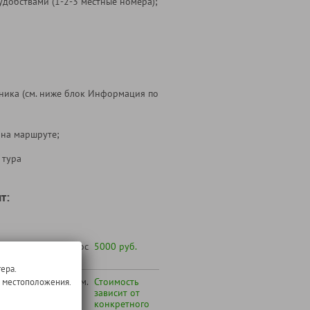
удобствами (1-2-3 местные номера);
ника (см. ниже блок Информация по
 на маршруте;
 тура
т:
 желанию под запрос
5000 руб.
ера.
 Вашего города (см.
Стоимость
о местоположения.
по транспортному
зависит от
конкретного