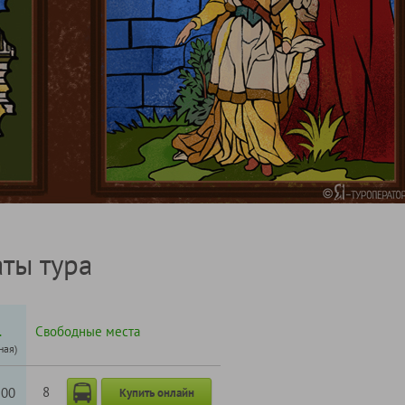
ты тура
.
Свободные места
ная)
8
200
Купить онлайн