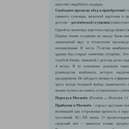
качестве свадебного подарка.
Свободное время на обед и приобретение
со
главного сувенира, визитной карточки и п
детстве –
рогачёвской сгущенки
(самостояте
Одной из визитных карточек города являетс
Первые банки сгущёнки на заводе были вы
знаменитый вкус и технология производс
неизменными. В честь 75-летия комбинат
здания был открыт памятник сгущёнке. Это
голубой банки, знакомой с детства всем сл
4 метра. В её основание заложена «кап
руководства комбината, которое надле
предприятия. Не забудьте заглянуть в фирм
здесь всегда большой выбор знаменитого л
можно купить на память сгущеночные сувен
Переезд в Могилёв
(Рогачёв → Могилёв: 117
Прибытие в Могилёв
– город с крутыми по
возникший как сторожевая крепость в окр
поселений XI—XII веков. О происхожден
сведений нет – имеются только предпол