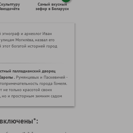
Скульптуру
Самый вкусный
Звездочёта
зефир в Беларуси
й этнограф и археолог Иван
 улицам Могилёва, назвал его
 этот богатой историей город
стный палладианский дворец
Европы .
Румянцевых и Паскевичей -
стопримечательность города Гомеля.
т не только красотой своих
, но и просторным зимним садом
 включены*: