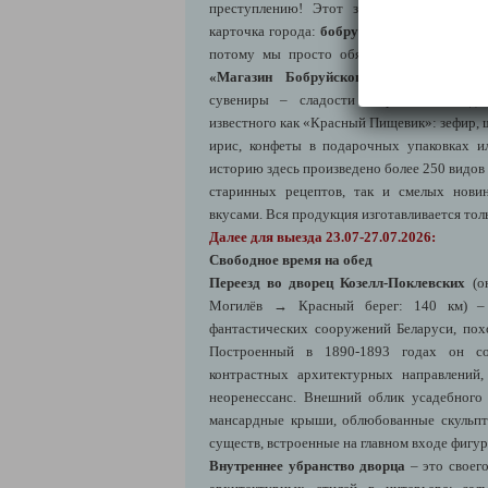
преступлению! Этот знакомый с детства
карточка города:
бобруйский зефир
считает
потому мы просто обязаны (для своего 
«Магазин Бобруйского зефира»
, где 
сувениры – сладости старейшего кондит
известного как «Красный Пищевик»: зефир, ш
ирис, конфеты в подарочных упаковках и
историю здесь произведено более 250 видов 
старинных рецептов, так и смелых нови
вкусами. Вся продукция изготавливается тол
Далее для выезда 23.07-27.07.2026:
Свободное время на обед
Переезд во дворец Козелл-Поклевских
(он
Могилёв → Красный берег: 140 км) –
фантастических сооружений Беларуси, похо
Построенный в 1890-1893 годах он с
контрастных архитектурных направлений,
неоренессанс. Внешний облик усадебног
мансардные крыши, облюбованные скульпт
существ, встроенные на главном входе фигур
Внутреннее убранство дворца
– это своег