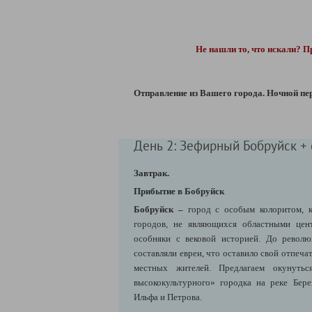
Не нашли то, что искали? П
Отправление из Вашего города.
Ночной пер
День 2: Зефирный Бобруйск + 
Завтрак.
Прибытие в Бобруйск
Бобруйск –
город с особым колоритом, 
городов, не являющихся областными цен
особняки с вековой историей. До револ
составляли евреи, что оставило свой отпеча
местных жителей. Предлагаем окунутьс
высококультурного» городка на реке Бере
Ильфа и Петрова.