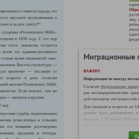
одино
Обр
временного символа города, его
дости
росто вкусного воспоминания о
лиц,
льно и за доп. плату)*!
ребе
письм
я сгущёнка «Рогачёвского МКК».
одно
пущены в 1938 году. С тех пор
(роди
тва этого лакомства остаются
а возле его административного
Миграционные 
 точная копия знаменитой сине-
адкоежкам. Высота скульптуры —
ВАЖНО!
сула времени» — послание от
жит вскрыть в день столетия
Информация по выезду несове
енный магазин Рогачевского МКК,
Согласно
Федеральному закон
акомства. Если повезет, там же
для несовершеннолетних граж
иры — магниты и кружки.
действующему внутрироссийс
 км).
Д
ля граждан в возрасте до 14
должен быть действителен н
воротами судьбы, первоначально
поездки). С 20 января 2026 го
ужении ремесленных и сельских
числа документов, по кото
ии его названия достоверных
возрасте до 14 лет могут осуще
ожения, предания и легенды.
П