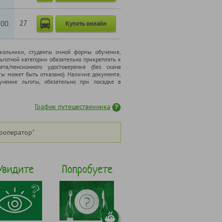
27
200
Купить онлайн
школьники, cтуденты очной формы обучения,
ьготной категории обязательно прикреплять к
ета/пенсионного удостоверения (без скана
ты может быть отказано). Наличие документа,
чение льготы, обязательно при посадке в
График путешественника
роператор"
Увидите
Попробуете