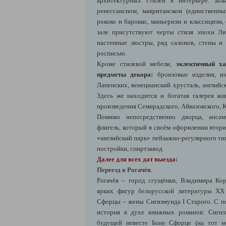
архитектурных стилей в интерьере: зал
ренессансном, мавританском (единственны
рококо и барокко, маньеризм и классицизм,
зале присутствуют черты стиля эпохи Л
настенные люстры, ряд салонов, стены 
росписью.
Кроме стилевой мебели,
эклектичный ха
предметы декора:
бронзовые изделия, из
Лапенских, венецианский хрусталь, английс
Здесь же находится и богатая галерея жи
произведения Семирадского, Айвазовского, 
Помимо непосредственно дворца, ансам
флигель, который в своём оформлении втор
«английский парк» пейзажно-регулярного ти
постройки, спиртзавод.
Далее для всех дат выезда:
Переезд в Рогачёв
.
Рогачёв – город сгущёнки, Владимира Ко
ярких фигур белорусской литературы XX
Сфорцы – жены Сигизмунда I Старого. С по
история в духе книжных романов: Сигиз
будущей невесте Боне Сфорце (на тот м