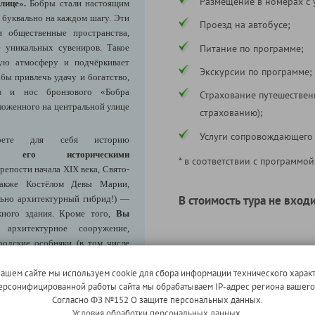
Размещение в номерах с 
лице».
Бобры стали настоящим
 буквально на каждом шагу. Эти
Проезд на автобусе;
 общественные пространства,
Питание по программе;
е уникальных сувениров. Такое
ую атмосферу и подчёркивает
Экскурсии по программе;
обы привлечь удачу и богатство,
ов и нос бронзового «Бобра
Страхование путешествен
оженного на центральной улице
страхованию);
Услуги сопровождающего
ете для себя историю
с его историческими
* в соответствии с программой
епости начала XIX века, Свято-
также Костёлом Девы Марии,
В стоимость тура не входи
ьно архитектурный гибрид!) —
жного здания. Кроме того,
Вы
рхитектурное сооружение,
родские особняки (в том числе
1-местное размещение (по
 Кацнельсон), здания бывших
в ЛК)
нные каштанами и плакучими
нашем сайте мы используем cookie для сбора информации технического характ
Надбавка за отправление из
 персонифицированной работы сайта мы обрабатываем IP-адрес региона вашег
!
ниже пункт " Информация 
Согласно ФЗ №152 О защите персональных данных.
 местный зефир – почти равно
обслуживанию")
Условия обработки персональных данных.