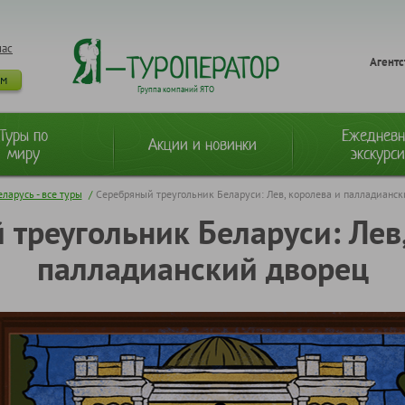
нас
Агентс
ам
Группа компаний ЯТО
Туры по
Ежеднев
Акции и новинки
миру
экскурс
еларусь - все туры
/
Серебряный треугольник Беларуси: Лев, королева и палладианс
 треугольник Беларуси: Лев,
палладианский дворец