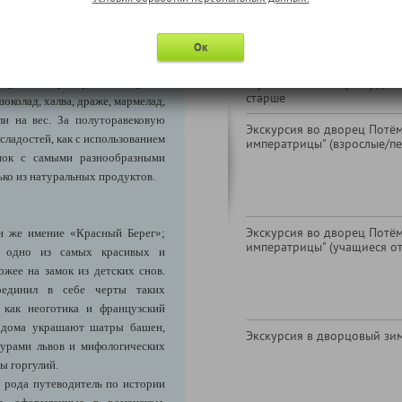
 десерт – ещё одна визитная
ся самым лучшим в Беларуси! А
же блага)
посетить фирменный
Ок
Страховой полис (ВЗР) для 
можно приобрести съедобные
ерского предприятия страны,
Страховой полис (ВЗР) для 
старше
околад, халва, драже, мармелад,
ли на вес. За полуторавековую
Экскурсия во дворец Потё
сладостей, как с использованием
императрицы" (взрослые/п
нок с самыми разнообразными
ько из натуральных продуктов.
Экскурсия во дворец Потё
 же имение «Красный Берег»;
императрицы" (учащиеся от 
 одно из самых красивых и
жее на замок из детских снов.
оединил в себе черты таких
 как неоготика и французский
о дома украшают шатры башен,
Экскурсия в дворцовый зи
урами львов и мифологических
ы горгулий.
о рода путеводитель по истории