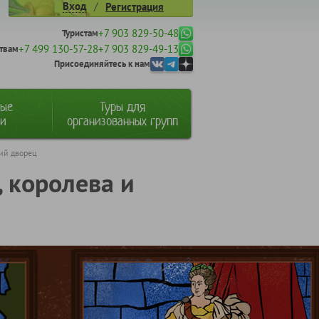
/
Вход
Регистрация
+7 903 829-50-48
Туристам
+7 499 130-57-28
+7 903 829-49-13
твам
Присоединяйтесь к нам
ные
Туры для
ии
организованных групп
кий дворец
 королева и