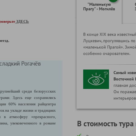
"Маленькую
Прагу" - Могилёв
роверьте
ЗДЕСЬ
В конце XIX века известны
Луцкевич, прогулявшись по
еезд.
«маленькой Прагой». Зимой
особенно очарователен.
сладкий Рогачёв
Самый изве
Восточной 
главная до
крупнейший среди белорусских
Он поражае
трами. Здесь еще сохранились
интерьеров
юции 60% населения райцентра
ток на укладе жизни и традициях
я в атмосферу «прекрасного,
В стоимость тура
зина, увековеченного в романе