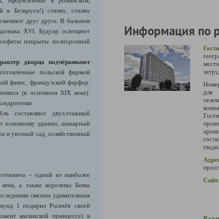
ы, оформленные в романском,
й в Беларуси!) стилях, стилях
 сменяют друг друга. В бальном
Информация по 
юдовика XVI. Будуар освещают
и софиты покрыты полихромной
Гос
геог
рактер дворца подчёркивают
мест
затру
готовленные польской фирмой
кий фаянс, французский фарфор.
Номе
для 
вописи (в основном XIX века):
теле
Кондратенко.
комна
бль составляют двухэтажный
Гост
ит основному зданию, шикарный
пров
арома
па и уютный сад, хозяйственный
гост
глади
Адре
просп
роткевича – одной из наиболее
Сайт
 века, а также королевы Боны
следними связана удивительная
мунд I подарил Рогачёв своей
омент миланской принцессе) в
Важн