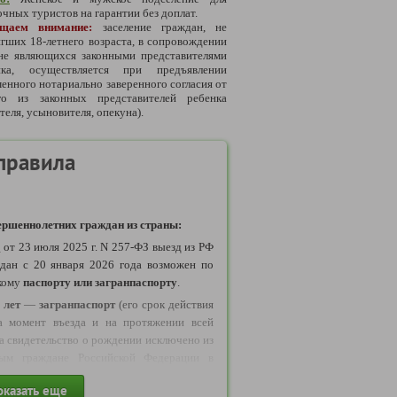
чных туристов на гарантии без доплат.
ащаем внимание:
заселение граждан, не
гших 18-летнего возраста, в сопровождении
 не являющихся законными представителями
нка, осуществляется при предъявлении
енного нотариально заверенного согласия от
го из законных представителей ребенка
теля, усыновителя, опекуна).
правила
ршеннолетних граждан из страны:
у
от 23 июля 2025 г. N 257-ФЗ выезд из РФ
дан с 20 января 2026 года возможен по
кому
паспорту или загранпаспорту
.
 лет
—
загранпаспорт
(его срок действия
а момент въезда и на протяжении всей
да свидетельство о рождении исключено из
рым граждане Российской Федерации в
ствлять выезд в Беларусь
оказать еще