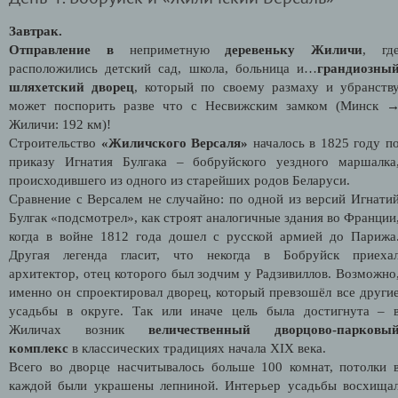
Завтрак.
Отправление в
неприметную
деревеньку Жиличи
, гд
расположились детский сад, школа, больница и…
грандиозны
шляхетский дворец
, который по своему размаху и убранств
может поспорить разве что с Несвижским замком (Минск 
Жиличи: 192 км)!
Строительство
«Жиличского Версаля»
началось в 1825 году п
приказу Игнатия Булгака – бобруйского уездного маршалка
происходившего из одного из старейших родов Беларуси.
Сравнение с Версалем не случайно: по одной из версий Игнати
Булгак «подсмотрел», как строят аналогичные здания во Франции
когда в войне 1812 года дошел с русской армией до Парижа
Другая легенда гласит, что некогда в Бобруйск приеха
архитектор, отец которого был зодчим у Радзивиллов. Возможно
именно он спроектировал дворец, который превзошёл все други
усадьбы в округе. Так или иначе цель была достигнута – 
Жиличах возник
величественный дворцово-парковы
комплекс
в классических традициях начала XIX века.
Всего во дворце насчитывалось больше 100 комнат, потолки 
каждой были украшены лепниной. Интерьер усадьбы восхища