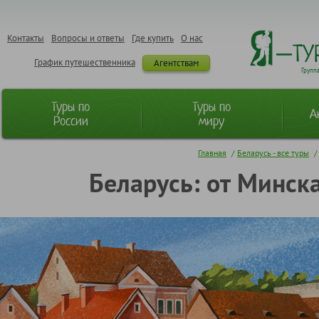
Контакты
Вопросы и ответы
Где купить
О нас
График путешественника
Агентствам
Групп
Туры по
Туры по
А
России
миру
Главная
/
Беларусь - все туры
/
Беларусь: от Минска