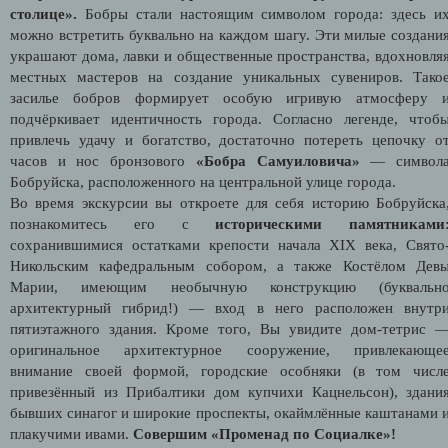
столице».
Бобры стали настоящим символом города: здесь и
можно встретить буквально на каждом шагу. Эти милые создани
украшают дома, лавки и общественные пространства, вдохновля
местных мастеров на создание уникальных сувениров. Тако
засилье бобров формирует особую игривую атмосферу 
подчёркивает идентичность города. Согласно легенде, чтоб
привлечь удачу и богатство, достаточно потереть цепочку о
часов и нос бронзового
«Бобра Самуиловича»
— символ
Бобруйска, расположенного на центральной улице города.
Во время экскурсии вы откроете для себя историю Бобруйска
познакомитесь его с
историческими памятниками
сохранившимися остатками крепости начала XIX века, Свято
Никольским кафедральным собором, а также Костёлом Дев
Марии, имеющим необычную конструкцию (буквальн
архитектурный гибрид!) — вход в него расположен внутр
пятиэтажного здания. Кроме того, Вы увидите дом-тетрис 
оригинальное архитектурное сооружение, привлекающе
внимание своей формой, городские особняки (в том числ
привезённый из Прибалтики дом купчихи Кацнельсон), здани
бывших синагог и широкие проспекты, окаймлённые каштанами 
плакучими ивами.
Совершим «Променад по Социалке»!