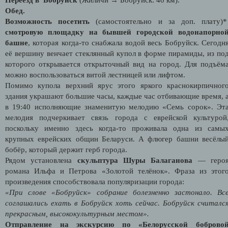
Обед.
Возможность посетить
(самостоятельно и за доп. плату)
смотровую площадку на бывшей городской водонапорно
башне
, которая когда-то снабжала водой весь Бобруйск. Сегодн
её вершину венчает стеклянный купол в форме пирамиды, из по
которого открывается открыточный вид на город. Для подъём
можно воспользоваться витой лестницей или лифтом.
Помимо купола верхний ярус этого яркого краснокирпичног
здания украшают большие часы, каждые час отбивающие время, 
в 19:40 исполняющие знаменитую мелодию «Семь сорок». Эт
мелодия подчеркивает связь города с еврейской культурой
поскольку именно здесь когда-то проживала одна из самы
крупных еврейских общин Беларуси. А флюгер башни весёлы
бобёр, который держит герб города.
Рядом установлена
скульптура Шуры Балаганова
— геро
романа Ильфа и Петрова «Золотой телёнок». Фраза из этог
произведения способствовала популяризации города:
«При слове «Бобруйск» собрание болезненно застонало. Вс
соглашались ехать в Бобруйск хоть сейчас. Бобруйск считалс
прекрасным, высококультурным местом».
Отправление на экскурсию по «Белорусской боброво