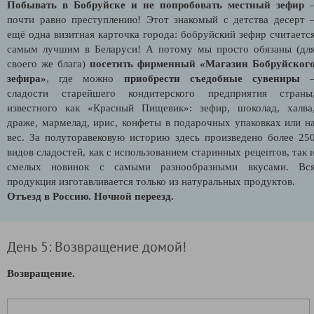
Побывать в Бобруйске и не попробовать местный зефир
почти равно преступлению! Этот знакомый с детства десерт 
ещё одна визитная карточка города: бобруйский зефир считаетс
самым лучшим в Беларуси! А потому мы просто обязаны (дл
своего же блага)
посетить фирменный «Магазин Бобруйског
зефира»
, где можно
приобрести съедобные сувениры
сладости старейшего кондитерского предприятия страны
известного как «Красный Пищевик»: зефир, шоколад, халва
драже, мармелад, ирис, конфеты в подарочных упаковках или н
вес. За полуторавековую историю здесь произведено более 25
видов сладостей, как с использованием старинных рецептов, так 
смелых новинок с самыми разнообразными вкусами. Вс
продукция изготавливается только из натуральных продуктов.
Отъезд в Россию. Ночной переезд.
День 5: Возвращение домой!
Возвращение.