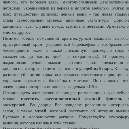
любого, кто побывал здесь, многочисленными декоративным
деталями, украшениями из дерева и дорогой мебелью. Булгак и
всех путешествий привозил ценные вещи - так новая усадьб
стала своеобразным музеем: античные скульптуры, дороги
каминные часы, слуцкие пояса, картины с печатями Эрмитажа 
многое другое.
Помимо жилых помещений архитектурный комплекс включа
пристроенный храм, украшенный барельефом с изображение
«всевидящего ока», а также роскошную оранжерею (она, 
сожалению, до наших дней не сохранилась). В оранжере
выращивали редкие южные растения вроде апельсинов 
кипарисов, которые на лето выносили в
усадебный парк.
К слову
размах и убранство парка полностью соответствовали дворцу: ег
украшали скульптуры, бассейны и мостики. Поговаривали, чт
аллеи парка повторяли инициалы владельца «I.B.».
Сегодня здесь идет активный процесс реставрации, и уже сейча
можно
посетить восстановленный южный флигель 
экскурсией.
Во дворце Вас ожидают роскошные интерьер
залов, а также
музей
, который расскажет об истории имени
Булгаков и особенностях региона. Почувствуйте атмосфер
величия, которая царила в этих стенах!
Переезд в Бобруйск
(Жиличи → Бобруйск: 40 км).