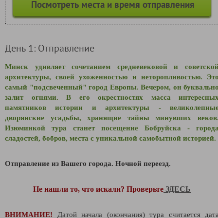
Посмотреть места и время отправления
День 1: Отправление
Минск удивляет сочетанием средневековой и советско
архитектуры, своей ухоженностью и неторопливостью.
Эт
самый "подсвеченный" город Европы. Вечером, он буквальн
залит огнями. В его окрестностях масса интересны
памятников истории и архитектуры - великолепны
дворянские усадьбы, хранящие тайны минувших веков
Изюминкой тура станет посещение Бобруйска - город
сладостей, бобров, места с уникальной самобытной историей.
Отправление из Вашего города.
Ночной переезд.
Не нашли то, что искали? Проверьте
ЗДЕСЬ
ВНИМАНИЕ!
Датой начала (окончания) тура считается дат