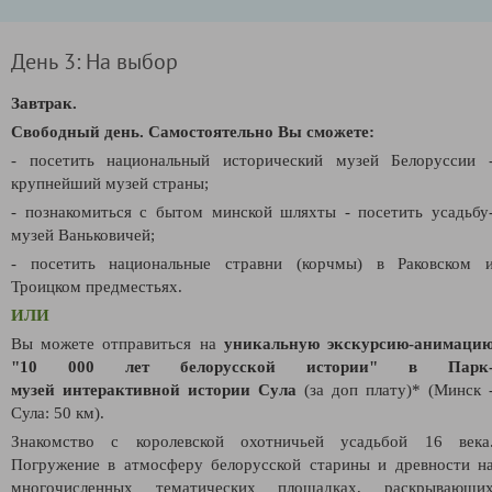
День 3: На выбор
Завтрак.
Свободный день.
Самостоятельно Вы сможете:
- посетить национальный исторический музей Белоруссии 
крупнейший музей страны;
- познакомиться с бытом минской шляхты - посетить усадьбу
музей Ваньковичей;
- посетить национальные стравни (корчмы) в Раковском 
Троицком предместьях.
ИЛИ
Вы можете отправиться на
уникальную
экскурсию-анимаци
"10 000 лет белорусской истории" в Парк
музей
интерактивной истории Сула
(за доп плату)* (Минск 
Сула: 50 км).
Знакомство с королевской охотничьей усадьбой 16 века
Погружение в атмосферу белорусской старины и древности н
многочисленных тематических площадках, раскрывающи