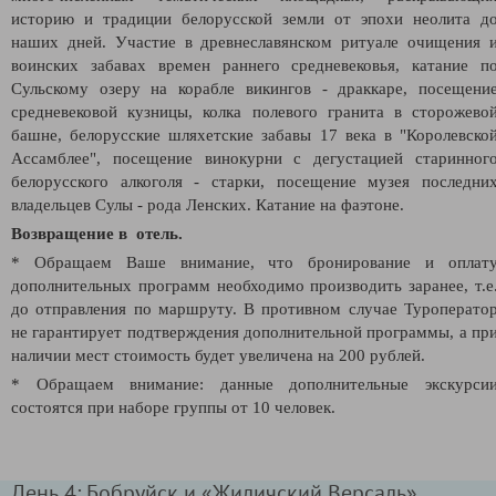
историю и традиции белорусской земли от эпохи неолита д
наших дней. Участие в древнеславянском ритуале очищения 
воинских забавах времен раннего средневековья, катание п
Сульскому озеру на корабле викингов - драккаре, посещени
средневековой кузницы, колка полевого гранита в сторожево
башне, белорусские шляхетские забавы 17 века в "Королевско
Ассамблее", посещение винокурни с дегустацией старинног
белорусского алкоголя - старки, посещение музея последни
владельцев Сулы - рода Ленских. Катание на фаэтоне.
Возвращение в отель.
* Обращаем Ваше внимание, что бронирование и оплат
дополнительных программ необходимо производить заранее, т.е
до отправления по маршруту. В противном случае Туроперато
не гарантирует подтверждения дополнительной программы, а пр
наличии мест стоимость будет увеличена на 200 рублей.
* Обращаем внимание: данные дополнительные экскурси
состоятся при наборе группы от 10 человек.
День 4: Бобруйск и «Жиличский Версаль»