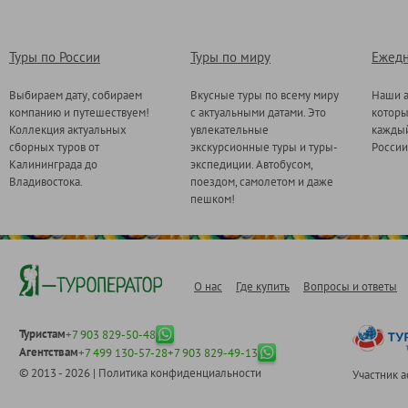
Туры по России
Туры по миру
Ежедн
Выбираем дату, собираем
Вкусные туры по всему миру
Наши а
компанию и путешествуем!
с актуальными датами. Это
котор
Коллекция актуальных
увлекательные
каждый
сборных туров от
экскурсионные туры и туры-
России
Калининграда до
экспедиции. Автобусом,
Владивостока.
поездом, самолетом и даже
пешком!
О нас
Где купить
Вопросы и ответы
Туристам
+7 903 829-50-48
Агентствам
+7 499 130-57-28
+7 903 829-49-13
© 2013 - 2026 |
Политика конфиденциальности
Участник 