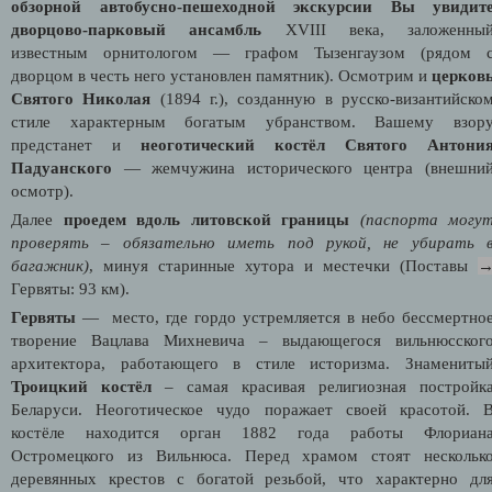
обзорной автобусно-пешеходной экскурсии Вы увидит
дворцово-парковый ансамбль
XVIII
века, заложенны
известным орнитологом — графом Тызенгаузом (рядом 
дворцом в честь него установлен памятник). Осмотрим и
церков
Святого Николая
(1894 г.), созданную в русско-византийско
стиле характерным богатым убранством. Вашему взор
предстанет и
неоготический костёл Святого Антони
Падуанского
— жемчужина исторического центра (внешни
осмотр).
Далее
проедем вдоль литовской границы
(паспорта могу
проверять – обязательно иметь под рукой, не убирать 
багажник)
, минуя старинные хутора и местечки (Поставы
Гервяты: 93 км).
Гервяты
—
место, где гордо устремляется в небо бессмертно
творение Вацлава Михневича – выдающегося вильнюсског
архитектора, работающего в стиле историзма. Знамениты
Троицкий костёл
– самая красивая религиозная постройк
Беларуси. Неоготическое чудо поражает своей красотой. 
костёле находится орган 1882 года работы Флориан
Остромецкого из Вильнюса. Перед храмом стоят нескольк
деревянных крестов с богатой резьбой, что характерно дл