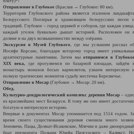
плату)*!
Отправление в Глубокое
(Браслав → Глубокое: 80 км).
Территория Глубокского района является эталоном ландшафт
Белорусского Поозерья и хранилищем белорусских песен 
традиций. Глубокое – город церквей и соборов, где каждая улица
каждый уголок буквально дышат историей. Расположен он 
долине и на двух возвышенностях между озёрами.
Экскурсия в Музей Глубокого
, где мы услышим рассказ о
Иосифе Корсаке, благодаря которому город имеет уникальны
архитектурные памятники. Затем мы
отправимся в Глубоко
XIX века,
где прогуляемся по базарной площади, зайдём 
монастырь монахов босых кармелитов, узнаем интересную 
полную трагических моментов судьбу местечка Березвечье.
Отправление в Мосар
(Глубокое → Мосар: 20 км).
Обед.
Культурно-дендрологический комплекс деревни Мосар
– одн
из красивейших мест Беларуси. К тому же оно имеет достаточн
богатую и интересную историю.
Впервые в документах Мосар упоминается под 1514 годом. З
время своего существования деревня сменила много хозяев
Зеновичи, Пацы, Долмат-Исаковские, Млечки и даже двоюродны
брат президента Польши Юзефа Пилсудского – Каликст. Н