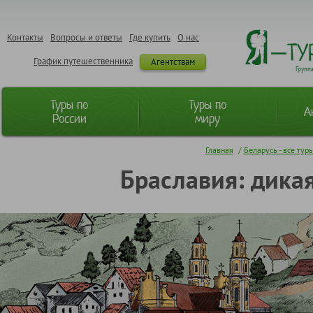
Контакты
Вопросы и ответы
Где купить
О нас
График путешественника
Агентствам
Групп
Туры по
Туры по
А
России
миру
Главная
/
Беларусь - все тур
Браславия: дикая