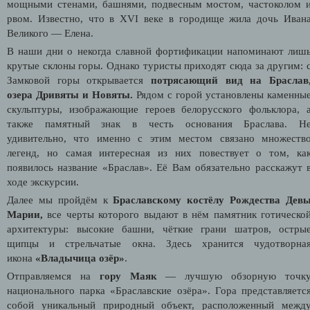
мощными стенами, башнями, подвесным мостом, частоколом 
рвом. Известно, что в XVI веке в городище жила дочь Иван
Великого — Елена.
В наши дни о некогда славной фортификации напоминают лиш
крутые склоны горы. Однако туристы приходят сюда за другим: 
Замковой горы открывается
потрясающий вид на Браслав
озера Дривяты и Новяты.
Рядом с горой установлены каменны
скульптуры, изображающие героев белорусского фольклора, 
также памятный знак в честь основания Браслава. Н
удивительно, что именно с
этим местом связано множеств
легенд, но самая интересная из них повествует о том, ка
появилось название «Браслав». Её Вам обязательно расскажут 
ходе экскурсии.
Далее мы пройдём к
Браславскому костёлу Рождества Дев
Марии,
все черты которого выдают в нём памятник готическо
архитектуры: высокие башни, чёткие грани шатров, остры
щипцы и стрельчатые окна. Здесь
хранится чудотворна
икона
«Владычица озёр»
.
Отправляемся на
гору Маяк
— лучшую обзорную точк
национального парка «Браславские озёра». Гора представляетс
собой уникальный природный объект, расположенный межд