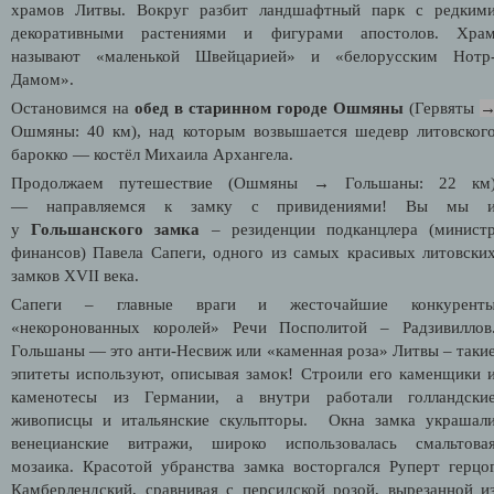
храмов Литвы. Вокруг разбит ландшафтный парк с редким
декоративными растениями и фигурами апостолов. Хра
называют «маленькой Швейцарией» и «белорусским Нотр
Дамом».
Остановимся на
обед в старинном городе Ошмяны
(Гервяты
Ошмяны: 40 км), над которым возвышается шедевр литовског
барокко — костёл Михаила Архангела.
Продолжаем путешествие (Ошмяны
→
Гольшаны: 22 км
— направляемся к замку с привидениями! Вы мы 
у
Гольшанского замка
– резиденции подканцлера (минист
финансов) Павела Сапеги, одного из самых красивых литовски
замков
XVII
века.
Сапеги – главные враги и жесточайшие конкурент
«некоронованных королей» Речи Посполитой – Радзивиллов
Гольшаны — это анти-Несвиж или «каменная роза» Литвы – таки
эпитеты используют, описывая замок! Строили его каменщики 
каменотесы из Германии, а внутри работали голландски
живописцы и итальянские скульпторы. Окна замка украшал
венецианские витражи, широко использовалась смальтова
мозаика. Красотой убранства замка восторгался Руперт герцо
Камберлендский, сравнивая с персидской розой, вырезанной и