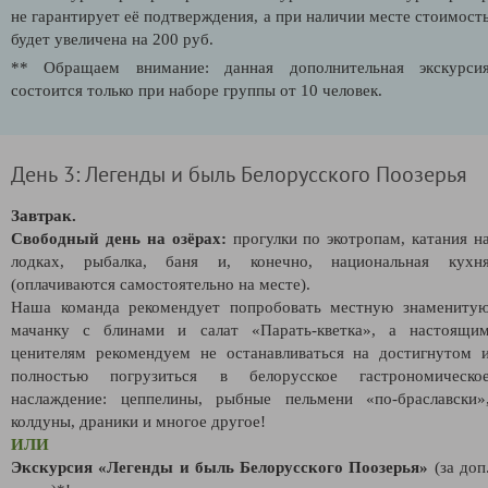
не гарантирует её подтверждения, а при наличии месте стоимост
будет увеличена на 200 руб.
** Обращаем внимание: данная дополнительная экскурси
состоится только при наборе группы от 10 человек.
День 3: Легенды и быль Белорусского Поозерья
Завтрак.
Свободный день на озёрах:
прогулки по экотропам, катания н
лодках,
рыбалка, баня и, конечно, национальная кухн
(оплачиваются самостоятельно на месте).
Наша команда рекомендует попробовать местную знамениту
мачанку с блинами и салат
«Парать-кветка», а настоящи
ценителям рекомендуем не останавливаться на достигнутом 
полностью погрузиться в белорусское гастрономическо
наслаждение:
цеппелины, рыбные пельмени «по-браславски»
колдуны, драники и многое другое!
ИЛИ
Экскурсия «Легенды и быль Белорусского Поозерья
»
(за доп