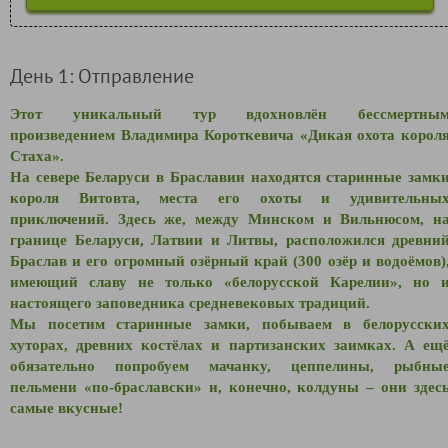
День 1: Отправление
Этот уникальный тур вдохновлён бессмертны
произведением Владимира Короткевича «Дикая охота корол
Стаха».
На севере Беларуси в Браславии находятся старинные замк
короля Витовта, места его охоты и удивительны
приключений.
Здесь же, между Минском и Вильнюсом,
н
границе Беларуси, Латвии и Литвы,
расположился
древни
Браслав и его огромный озёрный край (300 озёр и водоёмов)
имеющий славу не только «белорусской Карелии», но 
настоящего заповедника средневековых традиций.
Мы посетим старинные замки, побываем в белорусски
хуторах, древних костёлах и партизанских заимках. А ещ
обязательно попробуем мачанку, цеппелины, рыбны
пельмени «по-браславски» и, конечно, колдуны – они здес
самые вкусные!