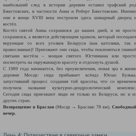
наибольший след в истории деревни оставил графский ро
Бжестовских, в частности Анна и Роберт Бжестовские. Именн
они в конце XVIII века построили здесь шикарный дворец 
костёл.
Костёл святой Анны сохранился до наших дней, и не прост
сохранился, а является действующим храмом, который посещаю
верующие со всех уголков Беларуси (как католики, так 
православные)! Приезжают они сюда, чтобы поклониться главно
святыни костёла – мощам святого Юстиниана или прост
посмотреть на окружающую красоту и отдохнуть душой.
С 1989 года начинается, без преувеличения, новая эра в жизн
деревни Мосар: сюда прибывает ксёндз Юозас Булька
запустивший процесс создания той красоты, что со времене
получила название культурно-дендрологический комплекс
Сегодня сюда приезжают люди не только из Беларуси, но и и
других стран.
Возвращение в Браслав
(Мосар
→
Браслав: 78 км).
Свободны
вечер.
День 4: Путешествие в северные замки