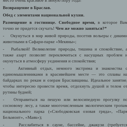
место очень красивое в любую пору года!
Возвращение в Браслав.
Обед с элементами национальной кухни.
Размещение в гостинице.
Свободное время,
в которое Ва
точно не придется скучать!
Чем же можно заняться?*
- Окунуться в мир живой природы, посетив вольеры с диким
животными в Сафари-парке «Мекяны»;
- Рыбалкой! Великолепие природы, тишина и спокойствие, 
также азарт позволят переключиться с насущных проблем 
окунуться в атмосферу уединения и спокойствия;
- Активный отдых, немного экстрима и знакомства 
единомышленниками в красивейшем месте — это сплавы н
байдарках по рекам и озерам Браславщины. Идеальное занятие
чтобы интересно провести время, отдохнуть душой и телом о
рутины будней;
- Отправиться на пешую или велосипедную прогулку п
сосновому лесу, а также многочисленным экологическим тропа
национального парка («Слободковская озовая гряда», «Пар
Бельмонт», «Маяк»);
- Расслабиться в сауне, бассейне, джакузи (требуетс