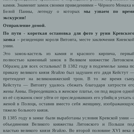
камня. Знаменит замок своими приведениями – Чёрного Монаха 
Белой Панны, легенду о которых
мы узнаем по врем
экскурсии!
Отправление домой.
По пути - короткая остановка для фото у
руин Кревског
замка
– резиденции короля Витовта, месте заключения Киевско
унии.
Это замок-кастель из камня и красного кирпича, первы
полностью каменный замок в Великом княжестве Литовском
Образец для всех остальных! В 1382 году в подземелье замка п
приказу великого князя Ягайло был задушен его дядя Кейстут 
претендент на великокняжеский трон. В то же время сын
Кейстута — Витовту удалось сбежать благодаря хитрости ег
жены Анны. Переодевшись в женское платье, он под видом одно
из её служанок смог уйти от преследовавших его убийц и уехать 
женой в Полоцк, оставив вместо себя женщину, изображающу
тяжело больного князя.
В 1385 году в замке были выработаны условия Кревской унии 
объединения Великого княжества Литовского и Польши по
властью великого князя Ягайло. Во второй половине XVI века 