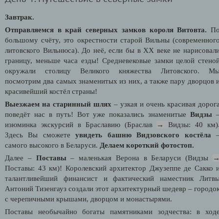
Завтрак.
Отправляемся в край северных замков короля Витовта.
П
большому счёту, это окрестности старой Вильны (современног
литовского Вильнюса). До неё, если бы в
XX
веке не нарисовал
границу, меньше часа езды! Средневековые замки целой стено
окружали столицу Великого княжества Литовского. М
посмотрим два самых знаменитых из них, а также пару дворцов 
красивейший костёл страны!
Выезжаем на старинный шлях
– узкая и очень красивая дорог
поведёт нас в путь! Вот уже показались знаменитые
Видзы
изюминка экскурсий в Браславию (Браслав
→
Видзы: 40 км)
Здесь Вы сможете
увидеть башню Видзовского костёла
самого высокого в Беларуси.
Делаем короткий фотостоп.
Далее –
Поставы
– маленькая Верона в Беларуси (Видзы
Поставы: 43 км)! Королевский архитектор Джузеппе де Сакко 
талантливейший финансист и фактический наместник Литв
Антоний Тизенгауз создали этот архитектурный шедевр – городо
с черепичными крышами, дворцом и монастырями.
Поставы необычайно богаты памятниками зодчества: в ход