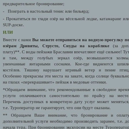
предварительное бронирование;
- Поиграть в настольный тенис или бильярд;
- Прокатиться по глади озёр на вёсельной лодке, катамаране ил
SUP-доске.
ИЛИ
Вместе с нами
Вы можете отправиться на водную прогулку
п
озёрам Дривяты, Струсто, Снуды на кораблике
(за доп
плату)**.
С воды пейзажи Браславии впечатляют ещё сильнее! Ту
и там, между голубых зеркал озёр, возвышаются холмы
увенчанные янтарными соснами. Кое-где виднеются шпил
костёлов. Тишину нарушает игривый ветер и пение птиц
Особенно прекрасны эти места на закате, когда солнце буквальн
на глазах «перекрашивает» пейзаж в медовые оттенки.
*Обращаем внимание, что рекомендованные в свободное врем
услуги оплачиваются самостоятельно по прайсу на месте
Перечень доступных в конкретную дату услуг может меняться
т.е. Туроператор не гарантирует, что они будут оказаны.
** Обращаем Ваше внимание, что бронирование и оплат
дополнительной услуги необходимо производить заранее, т.е. д
начала тура. При бронировании экскурсии на месте Туроперато