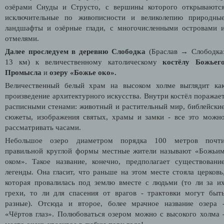
озёрами Снуды и Струсто, с вершины которого открываютс
исключительные по живописности и великолепию природны
ландшафты и озёрные глади, с многочисленными островами 
отмелями.
Далее проследуем в деревню Слободка
(Браслав →
Слободка
13 км) к величественному католическому
костёлу Божьег
Промысла
и
озеру «Божье око».
Величественный белый храм на высоком холме выглядит ка
произведение архитектурного искусства. Внутри костёл поражае
расписными стенами: животный и растительный мир, библейски
сюжеты, изображения святых, храмы и замки - все это можн
рассматривать часами.
Небольшое озеро диаметром порядка 100 метров почт
правильной круглой формы местные жители называют «Божьи
оком». Такое название, конечно, предполагает существовани
легенды. Она гласит, что раньше на этом месте стояла церковь
которая провалилась под землю вместе с людьми (то ли за и
грехи, то ли для спасения от врагов - трактовки могут быт
разные). Отсюда и второе, более мрачное название озера 
«Чёртов глаз». Полюбоваться озером можно с высокого холма 