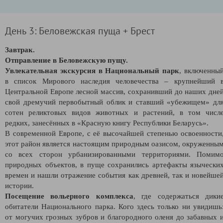
День 3: Беловежская пуща + Брест
Завтрак.
Отправление в Беловежскую пущу.
Увлекательная экскурсия в Национальный парк
, включенны
в список Мирового наследия человечества – крупнейший 
Центральной Европе лесной массив, сохранивший до наших дне
свой дремучий первобытный облик и ставший «убежищем» дл
сотен реликтовых видов животных и растений, в том числ
редких, занесённых в «Красную книгу Республики Беларусь».
В современной Европе, с её высочайшей степенью освоенности
этот район является настоящим природным оазисом, окруженны
со всех сторон урбанизированными территориями. Помим
природных объектов, в пуще сохранились артефакты язычески
времен и нашли отражение события как древней, так и новейше
истории.
Посещение вольерного комплекса
, где содержаться дики
обитатели Национального парка. Кого здесь только ни увидишь
от могучих грозных зубров и благородного оленя до забавных 