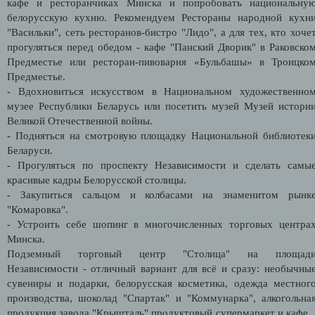
кафе и ресторанчиках Минска и попробовать национальну
белорусскую кухню. Рекомендуем Рестораны народной кухн
"Васильки", сеть ресторанов-бистро "Лидо", а для тех, кто хоче
прогуляться перед обедом - кафе "Панский Дворик" в Раковско
Предместье или ресторан-пивоварня «Бульбашы» в Троицко
Предместье.
- Вдохновиться искусством в Национальном художественно
музее Республики Беларусь или посетить музей Музей истори
Великой Отечественной войны.
- Подняться на смотровую площадку Национальной библиотек
Беларуси.
- Прогуляться по проспекту Независимости и сделать самы
красивые кадры Белорусской столицы.
- Закупиться сальцом и колбасами на знаменитом рынк
"Комаровка".
- Устроить себе шопинг в многочисленных торговых центра
Минска.
Подземный торговый центр "Столица" на площад
Независимости - отличный вариант для всё и сразу: необычны
сувениры и подарки, белорусская косметика, одежда местног
производства, шоколад "Спартак" и "Коммунарка", алкогольна
продукция завода "Крышталь" продуктовый супермаркет и кафе