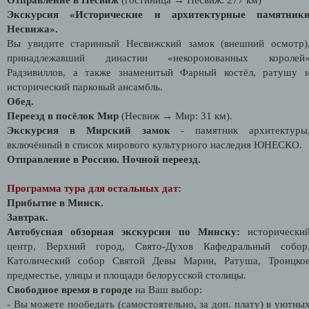
Экскурсия «Исторические и архитектурные памятник
Несвижа».
Вы увидите старинный Несвижский замок (внешний осмотр)
принадлежавший династии «некоронованных королей
Радзивиллов, а также знаменитый Фарный костёл, ратушу 
исторический парковый ансамбль.
Обед.
Переезд в посёлок Мир
(Несвиж → Мир: 31 км).
Экскурсия в Мирский замок
- памятник архитектуры
включённый в список мирового культурного наследия ЮНЕСКО.
Отправление в Россию. Ночной переезд.
Программа тура для остальных дат:
Прибытие в Минск.
Завтрак.
Автобусная обзорная экскурсия по Минску:
исторически
центр, Верхний город, Свято-Духов Кафедральный собор
Католический собор Святой Девы Марии, Ратуша, Троицко
предместье, улицы и площади белорусской столицы.
Свободное время в городе
на Ваш выбор:
- Вы можете пообедать (самостоятельно, за доп. плату) в уютны