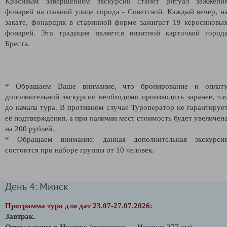
Красивым завершением экскурсии станет ритуал зажжени
фонарей на главной улице города - Советской. Каждый вечер, н
закате, фонарщик в старинной форме зажигает 19 керосиновы
фонарей. Эта традиция является визитной карточкой город
Бреста.
* Обращаем Ваше внимание, что бронирование и оплат
дополнительной экскурсии необходимо производить заранее, т.е
до начала тура. В противном случае Туроператор не гарантируе
её подтверждения, а при наличии мест стоимость будет увеличен
на 200 рублей.
* Обращаем внимание: данная дополнительная экскурси
состоится при наборе группы от 10 человек.
День 4: Минск
Программа тура для дат 23.07-27.07.2026:
Завтрак.
Отправление
в Несвиж
(гостиница →
Несвиж
: 277 км)