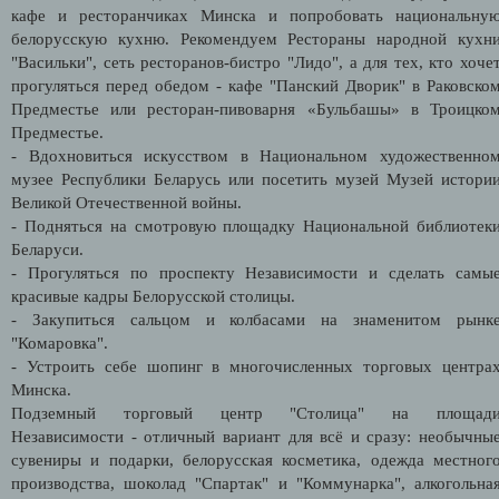
кафе и ресторанчиках Минска и попробовать национальну
белорусскую кухню. Рекомендуем Рестораны народной кухн
"Васильки", сеть ресторанов-бистро "Лидо", а для тех, кто хоче
прогуляться перед обедом - кафе "Панский Дворик" в Раковско
Предместье или ресторан-пивоварня «Бульбашы» в Троицко
Предместье.
- Вдохновиться искусством в Национальном художественно
музее Республики Беларусь или посетить музей Музей истори
Великой Отечественной войны.
- Подняться на смотровую площадку Национальной библиотек
Беларуси.
- Прогуляться по проспекту Независимости и сделать самы
красивые кадры Белорусской столицы.
- Закупиться сальцом и колбасами на знаменитом рынк
"Комаровка".
- Устроить себе шопинг в многочисленных торговых центра
Минска.
Подземный торговый центр "Столица" на площад
Независимости - отличный вариант для всё и сразу: необычны
сувениры и подарки, белорусская косметика, одежда местног
производства, шоколад "Спартак" и "Коммунарка", алкогольна