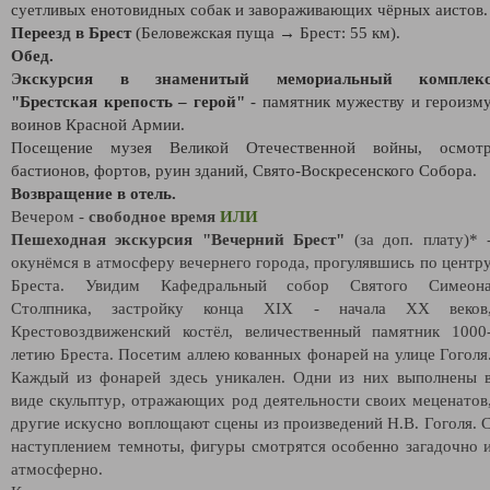
суетливых енотовидных собак и завораживающих чёрных аистов.
Переезд в Брест
(Беловежская пуща → Брест: 55 км).
Обед.
Э
кскурсия в знаменитый мемориальный комплек
"Брестская крепость – герой"
- памятник мужеству и героизм
воинов Красной Армии.
Посещение музея Великой Отечественной войны, осмот
бастионов, фортов, руин зданий, Свято-Воскресенского Собора.
Возвращение в отель.
Вечером -
свободное время
ИЛИ
Пешеходная экскурсия "Вечерний Брест"
(за доп. плату)* 
окунёмся в атмосферу вечернего города, прогулявшись по центр
Бреста. Увидим Кафедральный собор Святого Симеон
Столпника, застройку конца XIX - начала XX веков
Крестовоздвиженский костёл, величественный памятник 1000
летию Бреста. Посетим аллею кованных фонарей на улице Гоголя
Каждый из фонарей здесь уникален. Одни из них выполнены 
виде скульптур, отражающих род деятельности своих меценатов
другие искусно воплощают сцены из произведений Н.В. Гоголя. 
наступлением темноты, фигуры смотрятся особенно загадочно 
атмосферно.