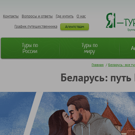
Контакты
Вопросы и ответы
Где купить
О нас
График путешественника
Агентствам
Групп
Туры по
Туры по
А
России
миру
Главная
/
Беларусь - все т
Беларусь: путь