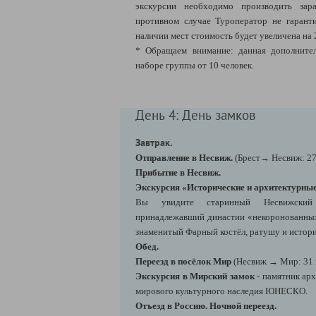
экскурсии необходимо производить зара
противном случае Туроператор не гарант
наличии мест стоимость будет увеличена на 
* Обращаем внимание: данная дополнител
наборе группы от 10 человек.
День 4: День замков
Завтрак.
Отправление в Несвиж.
(Брест→ Несвиж: 27
Прибытие в Несвиж.
Экскурсия «Исторические и архитектурны
Вы увидите старинный Несвижский 
принадлежавший династии «некоронованных 
знаменитый Фарный костёл, ратушу и истори
Обед.
Переезд в посёлок Мир
(Несвиж → Мир: 31 
Экскурсия в Мирский замок
- памятник ар
мирового культурного наследия ЮНЕСКО.
Отъезд в Россию. Ночной переезд.