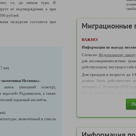
нее, т.е. до начала тура. В
усын
своб
ирует её подтверждения, а при
200 рублей.
ьная экскурсия состоится при
Миграционные 
ВАЖНО!
Информация по выезду несове
Согласно
Федеральному закон
для несовершеннолетних граж
действующему внутрироссийс
7 км)
Д
ля граждан в возрасте до 14
е памятники Несвижа».
должен быть действителен н
поездки). С 20 января 2026 го
замок (внешний осмотр),
числа документов, по кото
королей» Радзивиллов, а также
возрасте до 14 лет могут осуще
ческий парковый ансамбль.
П
Свидетельство о рождени
км).
являющихся
основанием для вы
хитектуры, включённый в список
ВАЖНО!
Уважаемые агенты, о
года ДОСТУПНО бронирован
поскольку стал возможным пр
Информация по