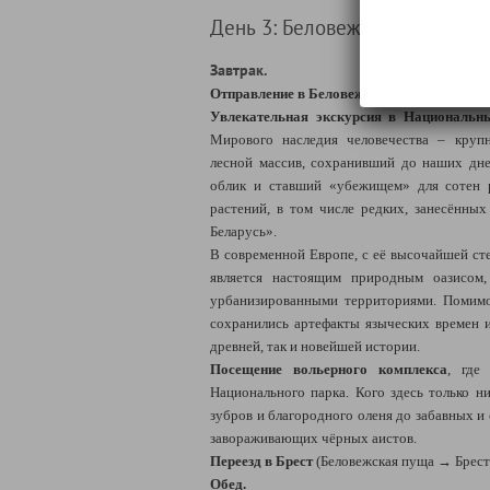
День 3: Беловежская пуща + Б
Завтрак.
Отправление в Беловежскую пущу.
Увлекательная экскурсия в Национальн
Мирового наследия человечества – круп
лесной массив, сохранивший до наших дн
облик и ставший «убежищем» для сотен 
растений, в том числе редких, занесённы
Беларусь».
В современной Европе, с её высочайшей ст
является настоящим природным оазисом
урбанизированными территориями. Помим
сохранились артефакты языческих времен 
древней, так и новейшей истории.
Посещение вольерного комплекса
, где
Национального парка. Кого здесь только н
зубров и благородного оленя до забавных и
завораживающих чёрных аистов.
Переезд в Брест
(Беловежская пуща → Брест:
Обед.