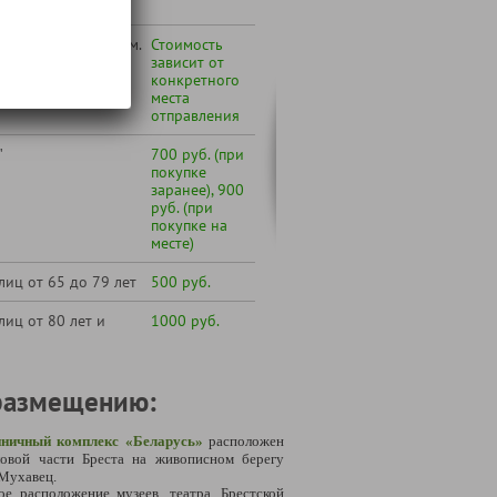
 Вашего города (см.
Стоимость
по транспортному
зависит от
конкретного
места
отправления
"
700 руб. (при
покупке
заранее), 900
руб. (при
покупке на
месте)
лиц от 65 до 79 лет
500 руб.
лиц от 80 лет и
1000 руб.
размещению:
иничный комплекс «Беларусь»
расположен
ловой части Бреста
на живописном берегу
Мухавец.
ое расположение музеев, театра, Брестской