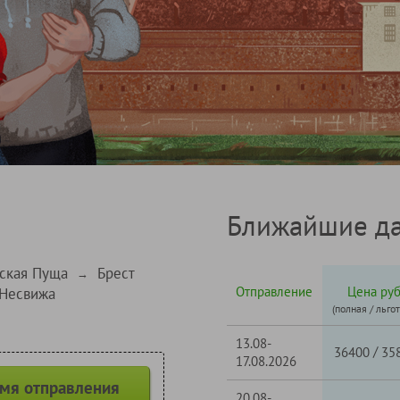
Ближайшие да
ская Пуща
Брест
→
Отправление
Цена руб
 Несвижа
(полная / льго
13.08-
/
36400
35
17.08.2026
емя отправления
20.08-