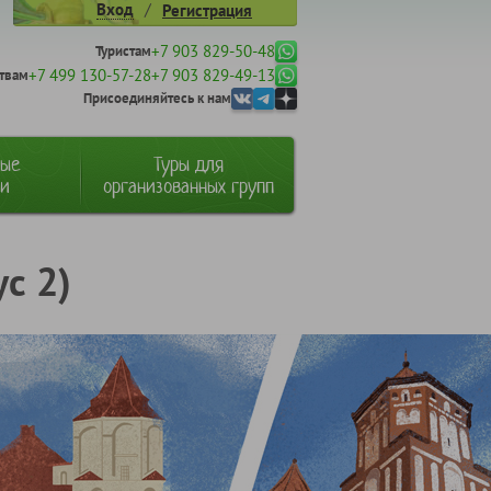
/
Вход
Регистрация
+7 903 829-50-48
Туристам
+7 499 130-57-28
+7 903 829-49-13
твам
Присоединяйтесь к нам
ные
Туры для
ии
организованных групп
с 2)