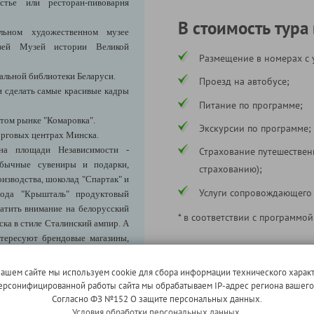
тье или ресторан-пивоварня
В стоимость тура
льном художественном музее
узей Музей истории Великой
Размещение в номерах с 
альной библиотеки Беларуси.
Проезд на автобусе;
и сделать самые красивые кадры
Питание по программе;
итом рынке "Комаровка".
Экскурсии по программе;
орговых центрах Минска.
на площади Независимости -
Страхование путешествен
обычные сувениры и подарки,
страхованию);
оизводства, шоколад "Спартак" и
Услуги сопровождающего
авода "Крышталь" продуктовый
атить внимание на белорусский
* в соответствии с программой
ка в стиле Сталинский ампир. А
нтересуют брендовые магазины,
В стоимость тура не входи
по Размещению")
.
нашем сайте мы используем cookie для сбора информации технического характ
 персонифицированной работы сайта мы обрабатываем IP-адрес региона вашег
Согласно ФЗ №152 О защите персональных данных.
1-местное размещение (по
Условия обработки персональных данных.