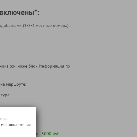
 включены*:
удобствами (1-2-3 местные номера);
ника (см. ниже блок Информация по
 на маршруте;
 тура
т:
ера.
о местоположения.
 желанию под запрос
5000 руб.