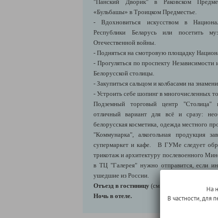
"Панский Дворик" в Раковском Предмес
«Бульбашы» в Троицком Предместье.
- Вдохновиться искусством в Национа
Республики Беларусь или посетить м
Отечественной войны.
- Подняться на смотровую площадку Национ
- Прогуляться по проспекту Независимости 
Белорусской столицы.
- Закупиться сальцом и колбасами на знамен
- Устроить себе шопинг в многочисленных т
Подземный торговый центр "Столица" 
отличный вариант для всё и сразу: не
белорусская косметика, одежда местного пр
"Коммунарка", алкогольная продукция з
супермаркет и кафе. В ГУМе следует обр
трикотаж и архитектуру послевоенного Минс
в ТЦ "Галерея" нужно отправится, если и
ушедшие из России.
Отъезд в гостиницу
(см. блок "Информация 
На 
Ночь в отеле.
В частности, для