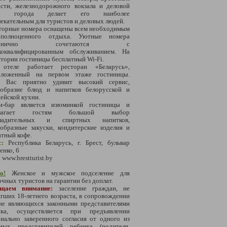
ости, железнодорожного вокзала и деловой
ти города делает его наиболее
екательным для туристов и деловых людей.
торные номера оснащены всем необходимым
полноценного отдыха. Уютные номера
рмонично сочетаются с
коквалифицированным обслуживанием. На
тории гостиницы бесплатный Wi-Fi.
отеле работает ресторан «Беларусь»,
оложенный на первом этаже гостиницы.
ь Вас приятно удивит высокий сервис,
ообразие блюд и напитков белорусской и
ейской кухни.
и-бар является изюминкой гостиницы и
длагает гостям большой выбор
ладительных и спиртных напитков,
образные закуски, кондитерские изделия и
тный кофе.
с:
Республика Беларусь, г. Брест, бульвар
енко, 6
:
www.brestturist.by
о!
Женское и мужское подселение для
чных туристов на гарантии без доплат.
ащаем внимание:
заселение граждан, не
гших 18-летнего возраста, в сопровождении
 не являющихся законными представителями
нка, осуществляется при предъявлении
иально заверенного согласия от одного из
нных представителе
й ребенка (родителя,