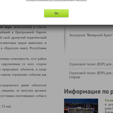
в ЛК)
рест
Надбавка за отправление из
Ок
ниже пункт " Информация 
обслуживанию")
ый парк
, включенный в список
нейший в Центральной Европе
Экскурсия "Вечерний Брест
ей свой дремучий первобытный
реликтовых видов животных и
х в «Красную книгу Республики
епенью освоенности, этот район
Страховой полис (ВЗР) для 
, окруженным со всех сторон
о природных объектов, в пуще
Страховой полис (ВЗР) для 
и нашли отражение события как
старше
 содержаться дикие обитатели
Информация по 
и увидишь: от могучих грозных
 суетливых енотовидных собак и
Гост
в де
 55 км).
реки 
Близк