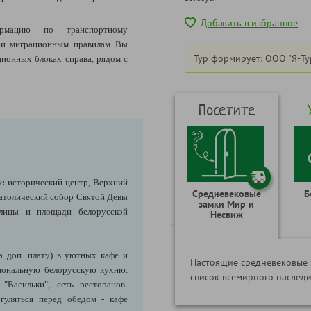
Добавить в избранное
рмацию по транспортному
 и миграционным правилам Вы
Тур формирует: ООО "Я-Ту
ионных блоках справа, рядом с
Посетите
у:
исторический центр, Верхний
Средневековые
Б
атолический собор Святой Девы
замки Мир и
улицы и площади белорусской
Несвиж
а доп. плату) в уютных кафе и
Настоящие средневековые 
иональную белорусскую кухню.
список всемирного насле
"Васильки", сеть ресторанов-
огуляться перед обедом - кафе