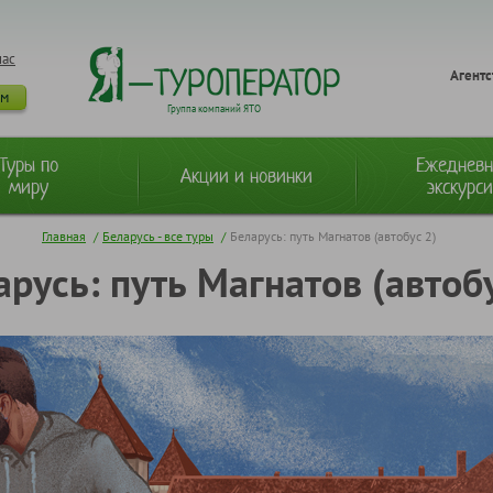
нас
Агентс
ам
Группа компаний ЯТО
Туры по
Ежеднев
Акции и новинки
миру
экскурс
Главная
/
Беларусь - все туры
/
Беларусь: путь Магнатов (автобус 2)
арусь: путь Магнатов (автобу