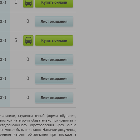
1
800
Купить онлайн
0
800
Лист ожидания
3
800
Купить онлайн
0
800
Лист ожидания
0
800
Лист ожидания
0
800
Лист ожидания
школьники, cтуденты очной формы обучения,
ьготной категории обязательно прикреплять к
ета/пенсионного удостоверения (без скана
ты может быть отказано). Наличие документа,
чение льготы, обязательно при посадке в