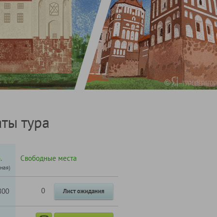
ты тура
.
Свободные места
тная)
0
800
Лист ожидания