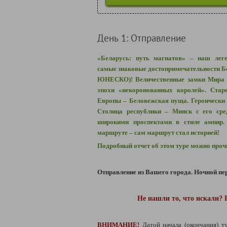
День 1: Отправление
«Беларусь: путь магнатов» – наш лег
самые знаковые достопримечательности Бе
ЮНЕСКО)! Величественные замки Мира и
эпохи «некоронованных королей». Стар
Европы – Беловежская пуща. Героически 
Столица республики – Минск с его сре
широкими проспектами в стиле ампир.
маршруте – сам маршрут стал историей!
Подробный отчет об этом туре можно про
Отправление из Вашего города. Ночной пер
Не нашли то, что искали? 
ВНИМАНИЕ!
Датой начала (окончания) т