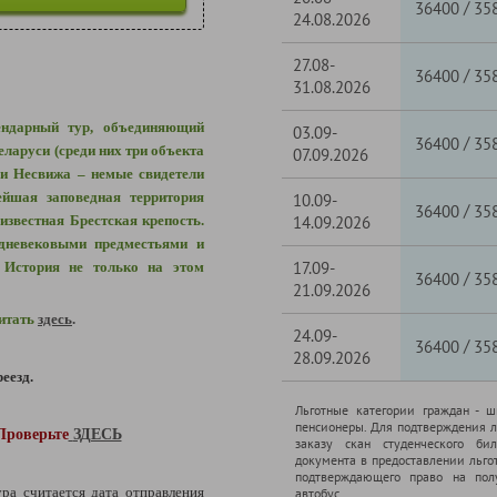
/
36400
35
24.08.2026
27.08-
/
36400
35
31.08.2026
ендарный тур, объединяющий
03.09-
/
36400
35
ларуси (среди них три объекта
07.09.2026
 Несвижа – немые свидетели
ейшая заповедная территория
10.09-
/
36400
35
известная Брестская крепость.
14.09.2026
дневековыми предместьями и
17.09-
 История не только на этом
/
36400
35
21.09.2026
читать
здесь
.
24.09-
/
36400
35
28.09.2026
еезд.
Льготные категории граждан - 
пенсионеры. Для подтверждения л
Проверьте
ЗДЕСЬ
заказу скан студенческого бил
документа в предоставлении льго
подтверждающего право на полу
ура считается дата отправления
автобус.