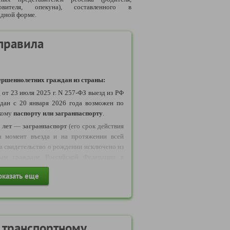
овителя, опекуна), составленного в
одной форме.
правила
ршеннолетних граждан из страны:
у
от 23 июля 2025 г. N 257-ФЗ выезд из РФ
дан с 20 января 2026 года возможен по
кому
паспорту или загранпаспорту
.
 лет
—
загранпаспорт
(его срок действия
а момент въезда и на протяжении всей
да свидетельство о рождении исключено из
рым граждане Российской Федерации в
ствлять выезд в Беларусь
оказать еще
и исключено
из числа документов
,
езда и въезда несовершеннолетних из РФ.
бращаем ваше внимание: с 11 января 2025
ие иностранных лиц на данный тур,
оезд иностранных граждан через пункты
 транспортному