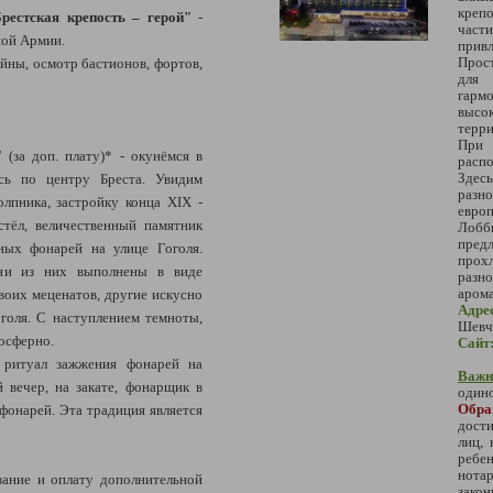
креп
рестская крепость – герой"
-
час
ной Армии.
привл
Прос
йны, осмотр бастионов, фортов,
для 
га
высо
терри
При 
"
(за доп. плату)* - окунёмся в
расп
Здес
ись по центру Бреста. Увидим
разн
лпника, застройку конца XIX -
европ
стёл, величественный памятник
Лобб
пре
ных фонарей на улице Гоголя.
прох
ни из них выполнены в виде
разно
арома
воих меценатов, другие искусно
Адре
голя. С наступлением темноты,
Шевч
осферно.
Сайт
 ритуал зажжения фонарей на
Важн
 вечер, на закате, фонарщик в
одино
Обр
фонарей. Эта традиция является
дости
лиц,
ребе
нотар
ание и оплату дополнительной
зако