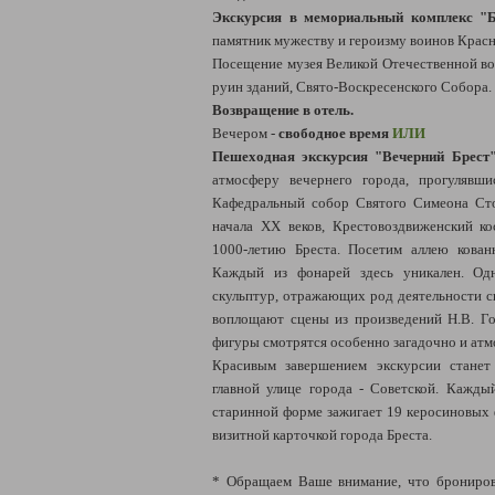
Экскурсия в мемориальный комплекс "Б
памятник мужеству и героизму воинов Крас
Посещение музея Великой Отечественной во
руин зданий, Свято-Воскресенского Собора.
Возвращение в отель.
Вечером -
свободное время
ИЛИ
Пешеходная экскурсия "Вечерний Брест
атмосферу вечернего города, прогулявш
Кафедральный собор Святого Симеона Сто
начала XX веков, Крестовоздвиженский ко
1000-летию Бреста. Посетим аллею кован
Каждый из фонарей здесь уникален. Од
скульптур, отражающих род деятельности с
воплощают сцены из произведений Н.В. Го
фигуры смотрятся особенно загадочно и атм
Красивым завершением экскурсии станет
главной улице города - Советской. Каждый
старинной форме зажигает 19 керосиновых 
визитной карточкой города Бреста.
* Обращаем Ваше внимание, что брониров