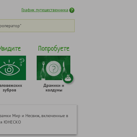
График путешественника
роператор"
Увидите
Попробуете
еловежских
Драники и
зубров
колдуны
замки Мир и Несвиж, включенные в
дия ЮНЕСКО