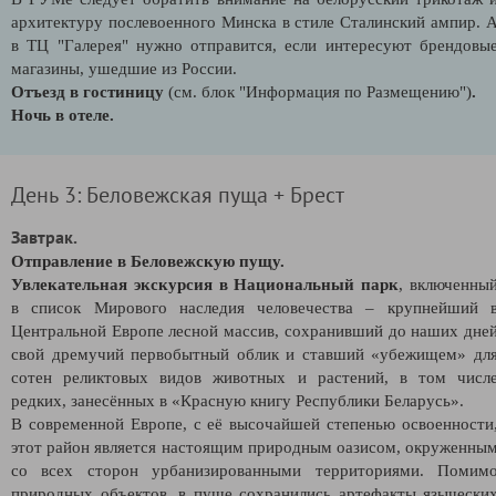
архитектуру послевоенного Минска в стиле Сталинский ампир. 
в ТЦ "Галерея" нужно отправится, если интересуют брендовы
магазины, ушедшие из России.
Отъезд в гостиницу
(см. блок "Информация по Размещению")
.
Ночь в отеле.
День 3: Беловежская пуща + Брест
Завтрак.
Отправление в Беловежскую пущу.
Увлекательная экскурсия в Национальный парк
, включенны
в список Мирового наследия человечества – крупнейший 
Центральной Европе лесной массив, сохранивший до наших дне
свой дремучий первобытный облик и ставший «убежищем» дл
сотен реликтовых видов животных и растений, в том числ
редких, занесённых в «Красную книгу Республики Беларусь».
В современной Европе, с её высочайшей степенью освоенности
этот район является настоящим природным оазисом, окруженны
со всех сторон урбанизированными территориями. Помим
природных объектов, в пуще сохранились артефакты язычески