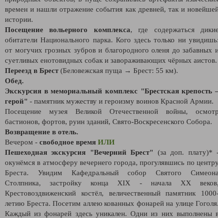
времен и нашли отражение события как древней, так и новейше
истории.
Посещение вольерного комплекса
, где содержаться дики
обитатели Национального парка. Кого здесь только ни увидишь
от могучих грозных зубров и благородного оленя до забавных 
суетливых енотовидных собак и завораживающих чёрных аистов.
Переезд в Брест
(Беловежская пуща → Брест: 55 км).
Обед.
Экскурсия в мемориальный комплекс "Брестская крепость 
герой"
- памятник мужеству и героизму воинов Красной Армии.
Посещение музея Великой Отечественной войны, осмот
бастионов, фортов, руин зданий, Свято-Воскресенского Собора.
Возвращение в отель.
Вечером -
свободное время
ИЛИ
Пешеходная экскурсия "Вечерний Брест"
(за доп. плату)* 
окунёмся в атмосферу вечернего города, прогулявшись по центр
Бреста. Увидим Кафедральный собор Святого Симеон
Столпника, застройку конца XIX - начала XX веков
Крестовоздвиженский костёл, величественный памятник 1000
летию Бреста. Посетим аллею кованных фонарей на улице Гоголя
Каждый из фонарей здесь уникален. Одни из них выполнены 