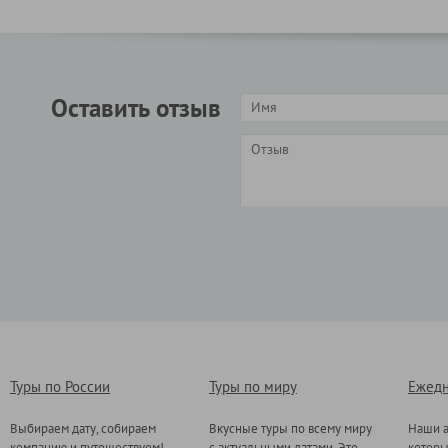
Оставить отзыв
Туры по России
Туры по миру
Ежедн
Выбираем дату, собираем
Вкусные туры по всему миру
Наши а
компанию и путешествуем!
с актуальными датами. Это
котор