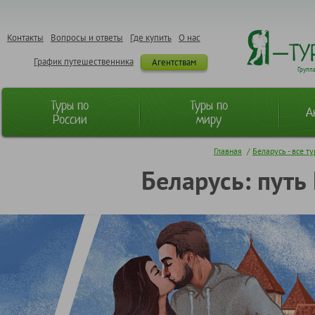
Контакты
Вопросы и ответы
Где купить
О нас
График путешественника
Агентствам
Групп
Туры по
Туры по
А
России
миру
Главная
/
Беларусь - все т
Беларусь: путь