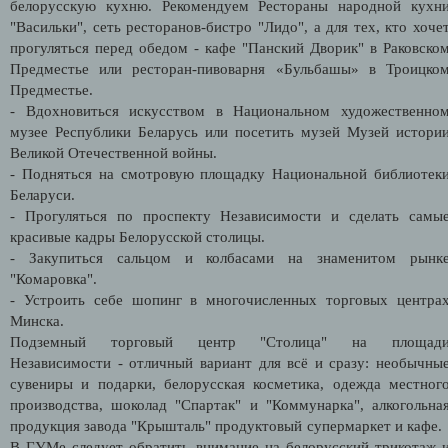
белорусскую кухню. Рекомендуем Рестораны народной кухн
"Васильки", сеть ресторанов-бистро "Лидо", а для тех, кто хоче
прогуляться перед обедом - кафе "Панский Дворик" в Раковско
Предместье или ресторан-пивоварня «Бульбашы» в Троицко
Предместье.
- Вдохновиться искусством в Национальном художественно
музее Республики Беларусь или посетить музей Музей истори
Великой Отечественной войны.
- Подняться на смотровую площадку Национальной библиотек
Беларуси.
- Прогуляться по проспекту Независимости и сделать самы
красивые кадры Белорусской столицы.
- Закупиться сальцом и колбасами на знаменитом рынк
"Комаровка".
- Устроить себе шопинг в многочисленных торговых центра
Минска.
Подземный торговый центр "Столица" на площад
Независимости - отличный вариант для всё и сразу: необычны
сувениры и подарки, белорусская косметика, одежда местног
производства, шоколад "Спартак" и "Коммунарка", алкогольна
продукция завода "Крышталь" продуктовый супермаркет и кафе
В ГУМе следует обратить внимание на белорусский трикотаж 