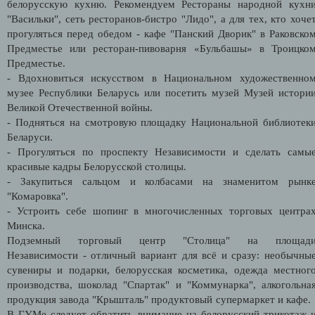
белорусскую кухню. Рекомендуем Рестораны народной кухн
"Васильки", сеть ресторанов-бистро "Лидо", а для тех, кто хоче
прогуляться перед обедом - кафе "Панский Дворик" в Раковско
Предместье или ресторан-пивоварня «Бульбашы» в Троицко
Предместье.
- Вдохновиться искусством в Национальном художественно
музее Республики Беларусь или посетить музей Музей истори
Великой Отечественной войны.
- Подняться на смотровую площадку Национальной библиотек
Беларуси.
- Прогуляться по проспекту Независимости и сделать самы
красивые кадры Белорусской столицы.
- Закупиться сальцом и колбасами на знаменитом рынк
"Комаровка".
- Устроить себе шопинг в многочисленных торговых центра
Минска.
Подземный торговый центр "Столица" на площад
Независимости - отличный вариант для всё и сразу: необычны
сувениры и подарки, белорусская косметика, одежда местног
производства, шоколад "Спартак" и "Коммунарка", алкогольна
продукция завода "Крышталь" продуктовый супермаркет и кафе
В ГУМе следует обратить внимание на белорусский трикотаж 