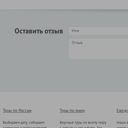
Оставить отзыв
Туры по России
Туры по миру
Ежедн
Выбираем дату, собираем
Вкусные туры по всему миру
Наши а
компанию и путешествуем!
с актуальными датами. Это
котор