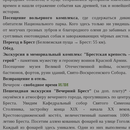
времен и нашли отражение события как древней, так и новейше
истории.
Посещение вольерного комплекса
, где содержаться дики
обитатели Национального парка. Кого здесь только ни увидишь
от могучих грозных зубров и благородного оленя до забавных 
суетливых енотовидных собак и завораживающих чёрных аистов.
Переезд в Брест
(Беловежская пуща → Брест: 55 км).
Обед.
Экскурсия в мемориальный комплекс "Брестская крепость 
герой"
- памятник мужеству и героизму воинов Красной Армии.
Посещение музея Великой Отечественной войны, осмот
бастионов, фортов, руин зданий, Свято-Воскресенского Собора.
Возвращение в отель.
Вечером -
свободное время
ИЛИ
Пешеходная экскурсия "Вечерний Брест"
(за доп. плату)* 
окунёмся в атмосферу вечернего города, прогулявшись по центр
Бреста. Увидим Кафедральный собор Святого Симеон
Столпника, застройку конца XIX - начала XX веков
Крестовоздвиженский костёл, величественный памятник 1000
летию Бреста. Посетим аллею кованных фонарей на улице Гоголя
Каждый из фонарей здесь уникален. Одни из них выполнены 