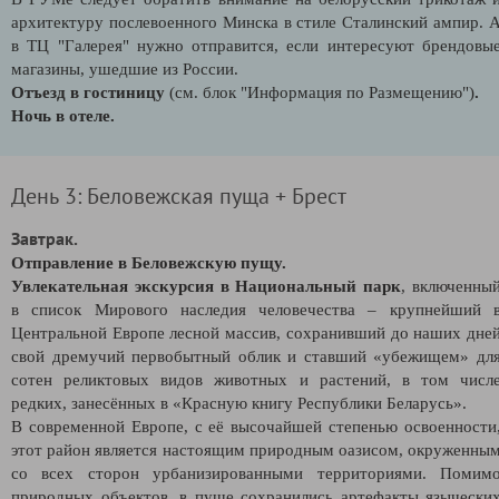
архитектуру послевоенного Минска в стиле Сталинский ампир. 
в ТЦ "Галерея" нужно отправится, если интересуют брендовы
магазины, ушедшие из России.
Отъезд в гостиницу
(см. блок "Информация по Размещению")
.
Ночь в отеле.
День 3: Беловежская пуща + Брест
Завтрак.
Отправление в Беловежскую пущу.
Увлекательная экскурсия в Национальный парк
, включенны
в список Мирового наследия человечества – крупнейший 
Центральной Европе лесной массив, сохранивший до наших дне
свой дремучий первобытный облик и ставший «убежищем» дл
сотен реликтовых видов животных и растений, в том числ
редких, занесённых в «Красную книгу Республики Беларусь».
В современной Европе, с её высочайшей степенью освоенности
этот район является настоящим природным оазисом, окруженны
со всех сторон урбанизированными территориями. Помим
природных объектов, в пуще сохранились артефакты язычески