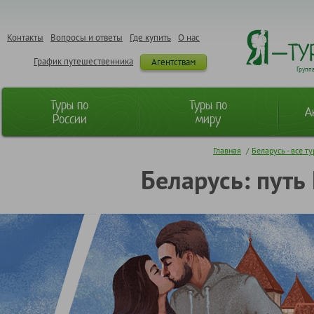
Контакты
Вопросы и ответы
Где купить
О нас
График путешественника
Агентствам
Групп
Туры по
Туры по
А
России
миру
Главная
/
Беларусь - все т
Беларусь: путь