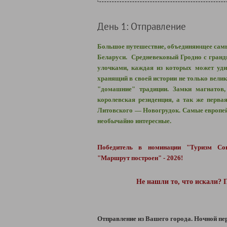
День 1: Отправление
Большое путешествие, объединяющее сам
Беларуси. Средневековый Гродно с гран
улочками, каждая из которых может уди
хранящий в своей истории не только велик
"домашние" традиции. Замки магнатов,
королевская резиденция, а так же перва
Литовского
—
Новогрудок. Самые европей
необычайно интересные.
Победитель в номинации "Туризм Сою
"Маршрут построен" - 2026!
Не нашли то, что искали? 
Отправление из Вашего города.
Ночной пер