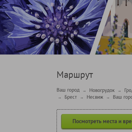
Маршрут
Ваш город
Новогрудок
Гро
→
→
Брест
Несвиж
Ваш гор
→
→
→
Посмотреть места и вр