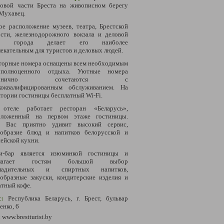
ловой части Бреста
на живописном берегу
Мухавец.
ое расположение музеев, театра, Брестской
ости, железнодорожного вокзала и деловой
ти города делает его наиболее
екательным для туристов и деловых людей.
торные номера оснащены всем необходимым
полноценного отдыха. Уютные номера
рмонично сочетаются с
коквалифицированным обслуживанием. На
тории гостиницы бесплатный Wi-Fi.
отеле работает ресторан «Беларусь»,
оложенный на первом этаже гостиницы.
ь Вас приятно удивит высокий сервис,
ообразие блюд и напитков белорусской и
ейской кухни.
и-бар является изюминкой гостиницы и
длагает гостям большой выбор
ладительных и спиртных напитков,
образные закуски, кондитерские изделия и
тный кофе.
с:
Республика Беларусь, г. Брест, бульвар
енко, 6
:
www.brestturist.by