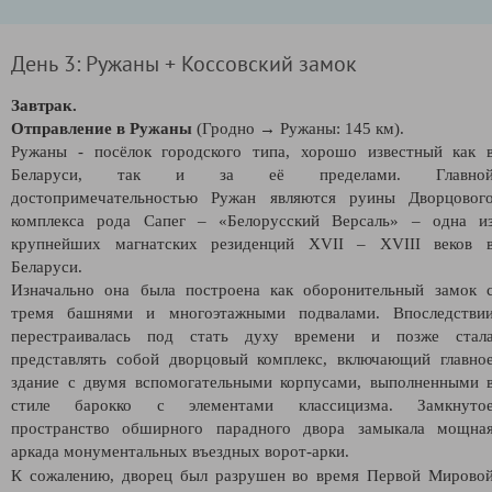
День 3: Ружаны + Коссовский замок
Завтрак.
Отправление в Ружаны
(Гродно → Ружаны: 145 км).
Ружаны - посёлок городского типа, хорошо известный как 
Беларуси, так и за её пределами. Главно
достопримечательностью Ружан являются руины Дворцовог
комплекса рода Сапег – «Белорусский Версаль» – одна и
крупнейших магнатских резиденций XVII – XVIII веков 
Беларуси.
Изначально она была построена как оборонительный замок 
тремя башнями и многоэтажными подвалами. Впоследстви
перестраивалась под стать духу времени и позже стал
представлять собой дворцовый комплекс, включающий главно
здание с двумя вспомогательными корпусами, выполненными 
стиле барокко с элементами классицизма. Замкнуто
пространство обширного парадного двора замыкала мощна
аркада монументальных въездных ворот-арки.
К сожалению, дворец был разрушен во время Первой Мирово