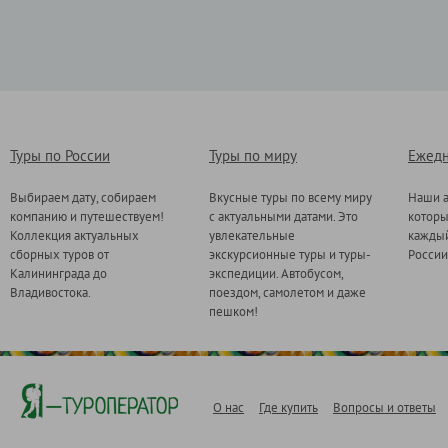
Туры по России
Туры по миру
Ежедн
Выбираем дату, собираем
Вкусные туры по всему миру
Наши а
компанию и путешествуем!
с актуальными датами. Это
котор
Коллекция актуальных
увлекательные
каждый
сборных туров от
экскурсионные туры и туры-
России
Калининграда до
экспедиции. Автобусом,
Владивостока.
поездом, самолетом и даже
пешком!
О нас
Где купить
Вопросы и ответы