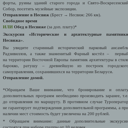
форты, руины зданий старого города и Свято-Воскресенски
Собор, посетить музейные экспозиции.
Отправление в Несвиж
(Брест → Несвиж: 266 км).
Свободное время
ИЛИ
Обед в Несвиже
(за доп. плату)*
Экскурсия «Исторические и архитектурные памятник
Несвижа
».
Вы увидите старинный исторический парковый ансамбл
Радзивиллов, а также знаменитый Фарный костёл – первы
на территории Восточной Европы памятник архитектуры в стил
барокко, ратушу – древнейшую из построек городског
самоуправления, сохранившихся на территории Беларуси.
Отправление домой.
*Обращаем Ваше внимание, что бронирование и оплат
дополнительных программ необходимо производить заранее, т.е
до отправления по маршруту. В противном случае Туроперато
не гарантирует подтверждения дополнительной программы, а пр
наличии мест стоимость будет увеличена на 200 рублей.
* Обращаем внимание: данные дополнительные экскурси
состоятся при наборе группы от 10 человек