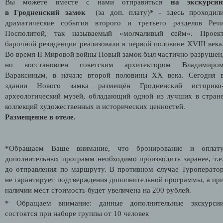
Вы можете вместе с нами отправиться
на экскурси
в
Гродненский замок
(за доп. плату)* - здесь проходил
драматические события второго и третьего разделов Реч
Посполитой, так называемый «молчаливый сейм». Проек
барочной резиденции реализовали в первой половине XVIII века
Во время II Мировой войны Новый замок был частично разрушен
но восстановлен советским архитектором Владимиро
Вараксиным, в начале второй половины XX века. Сегодня 
здании Нового замка размещён Гродненский историко
археологический музей, обладающий одной из лучших в стран
коллекций художественных и исторических ценностей.
Размещение в отеле.
*Обращаем Ваше внимание, что бронирование и оплат
дополнительных программ необходимо производить заранее, т.е
до отправления по маршруту. В противном случае Туроперато
не гарантирует подтверждения дополнительной программы, а пр
наличии мест стоимость будет увеличена на 200 рублей.
* Обращаем внимание: данные дополнительные экскурси
состоятся при наборе группы от 10 человек