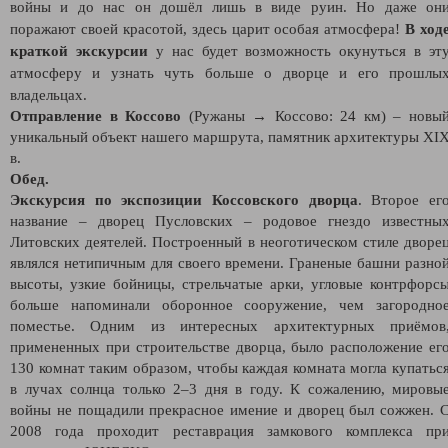
войны и до нас он дошёл лишь в виде руин. Но даже он
поражают своей красотой, здесь царит особая атмосфера!
В ход
краткой экскурсии
у нас будет возможность окунуться в эт
атмосферу и узнать чуть больше о дворце и его прошлы
владельцах.
Отправление в Коссово
(Ружаны → Коссово: 24 км) – новы
уникальный объект нашего маршрута, памятник архитектуры XI
в.
Обед.
Экскурсия по экспозиции Коссовского дворца
. Второе ег
название – дворец Пусловских – родовое гнездо известны
Литовских деятелей. Построенный в неоготическом стиле дворе
являлся нетипичным для своего времени. Граненые башни разно
высоты, узкие бойницы, стрельчатые арки, угловые контрфорс
больше напоминали оборонное сооружение, чем загородно
поместье. Одним из интересных архитектурных приёмов
примененных при строительстве дворца, было расположение ег
130 комнат таким образом, чтобы каждая комната могла купатьс
в лучах солнца только 2–3 дня в году. К сожалению, мировы
войны не пощадили прекрасное имение и дворец был сожжен. 
2008 года проходит реставрация замкового комплекса пр