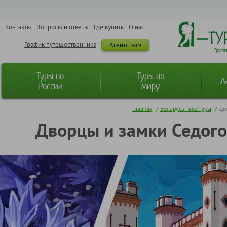
Контакты
Вопросы и ответы
Где купить
О нас
График путешественника
Агентствам
Групп
Туры по
Туры по
А
России
миру
Главная
/
Беларусь - все туры
/
Дв
Дворцы и замки Седого 