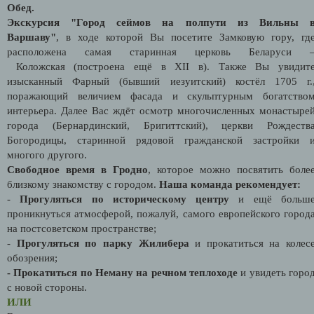
Обед.
Экскурсия "Город сеймов на полпути из Вильны 
Варшаву"
, в ходе которой Вы посетите Замковую гору, гд
расположена самая старинная церковь Беларуси 
Коложская (построена ещё в XII в). Также Вы увидит
изысканный Фарный (бывший иезуитский) костёл 1705 г.
поражающий величием фасада и скульптурным богатство
интерьера. Далее Вас ждёт осмотр многочисленных монастыре
города (Бернардинский, Бригиттский), церкви Рождеств
Богородицы, старинной рядовой гражданской застройки 
многого другого.
Свободное время в Гродно
, которое можно посвятить боле
близкому знакомству с городом.
Наша команда рекомендует:
-
Прогуляться по историческому центру
и ещё больш
проникнуться атмосферой, пожалуй, самого европейского город
на постсоветском пространстве;
-
Прогуляться по парку Жилибера
и прокатиться на колес
обозрения;
- Прокатиться по Неману на речном теплоходе
и увидеть горо
с новой стороны.
ИЛИ