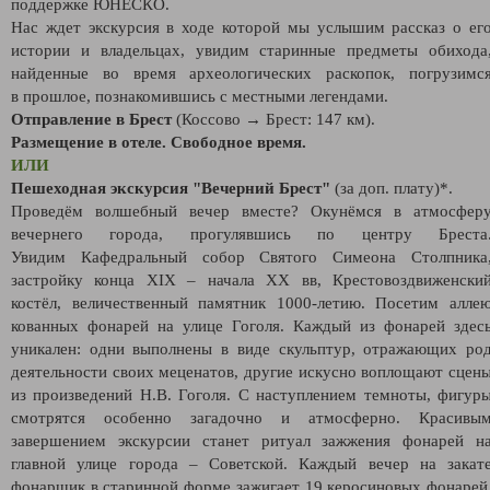
поддержке ЮНЕСКО.
Нас ждет экскурсия в ходе которой мы услышим рассказ о ег
истории и владельцах, увидим старинные предметы обихода
найденные во время археологических раскопок, погрузимс
в прошлое, познакомившись с местными легендами.
Отправление в Брест
(Коссово → Брест: 147 км).
Размещение в отеле. Свободное время.
ИЛИ
Пешеходная экскурсия "Вечерний Брест"
(за доп. плату)*.
Проведём волшебный вечер вместе? Окунёмся в атмосфер
вечернего города, прогулявшись по центру Бреста
Увидим Кафедральный собор Святого Симеона Столпника
застройку конца XIX – начала XX вв, Крестовоздвиженски
костёл, величественный памятник 1000-летию. Посетим алле
кованных фонарей на улице Гоголя. Каждый из фонарей здес
уникален: одни выполнены в виде скульптур, отражающих ро
деятельности своих меценатов, другие искусно воплощают сцен
из произведений Н.В. Гоголя. С наступлением темноты, фигур
смотрятся особенно загадочно и атмосферно. Красивы
завершением экскурсии станет ритуал зажжения фонарей н
главной улице города – Советской. Каждый вечер на закат
фонарщик в старинной форме зажигает 19 керосиновых фонарей