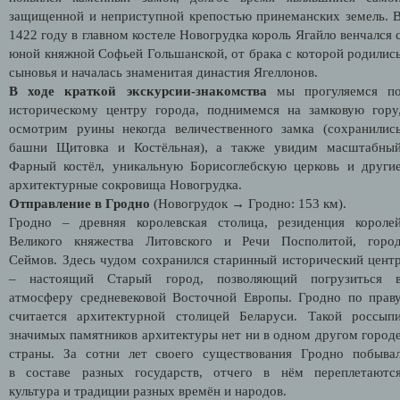
защищенной и неприступной крепостью принеманских земель. 
1422 году в главном костеле Новогрудка король Ягайло венчался 
юной княжной Софьей Гольшанской, от брака с которой родилис
сыновья и началась знаменитая династия Ягеллонов.
В ходе краткой экскурсии-знакомства
мы прогуляемся п
историческому центру города, поднимемся на замковую гору
осмотрим руины некогда величественного замка (сохранилис
башни Щитовка и Костёльная), а также увидим масштабны
Фарный костёл, уникальную Борисоглебскую церковь и други
архитектурные сокровища Новогрудка.
Отправление в Гродно
(Новогрудок → Гродно: 153 км).
Гродно – древняя королевская столица, резиденция короле
Великого княжества Литовского и Речи Посполитой, горо
Сеймов. Здесь чудом сохранился старинный исторический цент
– настоящий Старый город, позволяющий погрузиться 
атмосферу средневековой Восточной Европы. Гродно по прав
считается архитектурной столицей Беларуси. Такой россып
значимых памятников архитектуры нет ни в одном другом город
страны. За сотни лет своего существования Гродно побыва
в составе разных государств, отчего в нём переплетаютс
культура и традиции разных времён и народов.