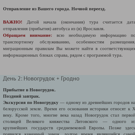
Отправление из Вашего города.
Ночной переезд.
ВАЖНО!
Датой начала (окончания) тура считается дат
отправления (прибытия) автобуса из (в) Ярославля.
Обращаем внимание:
всю необходимую информацию п
транспортному обслуживанию, особенностям размещения
миграционным правилам Вы можете найти в соответствующи
информационных блоках справа, рядом с программой тура.
День 2: Новогрудок + Гродно
Прибытие в Новогрудок.
Поздний завтрак.
Экскурсия по Новогрудку
— одному из древнейших городов н
белорусской земле. Время его основания историки относят к 
веку. Кроме того, многие века назад Новогрудок стал перво
столицей Великого княжества Литовского — одного и
крупнейших государств средневековой Европы. Позже здес
появился каменный замок, долгое время являвшийся само