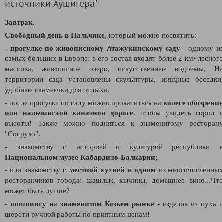
источники Аушигера*
Завтрак.
Свободный день в Нальчике
, который можно посвятить:
- прогулке по живописному Атажукинскому саду
- о
дному и
самых больших в Европе: в его состав входят более 2 км² лесног
массива, живописное озеро, искусственные водоемы, Н
территории сада установлены скульптуры, изящные беседки
удобные скамеечки для отдыха.
- после прогулки по саду можно прокатиться на
колесе обозрени
или нальчинской канатной дороге
, чтобы увидеть город 
высоты! Также можно подняться к знаменитому ресторан
"Сосруко".
- знакомству с историей и культурой республики 
Национальном музее Кабардино-Балкарии;
- или знакомству с
местной кухней в одном
из многочисленны
ресторанчиков города: шашлык, хычины, домашнее вино...Чт
может быть лучше?
-
шоппингу на знаменитом Козьем рынке
- изделия из пуха 
шерсти ручной работы по приятным ценам!