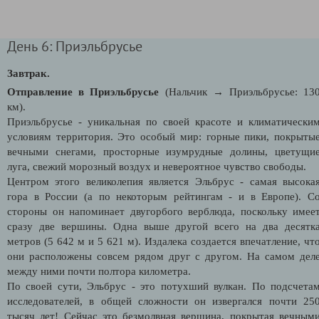
День 6: Приэльбрусье
Завтрак.
Отправление в Приэльбрусье
(Нальчик → Приэльбрусье: 13
км).
Приэльбрусье - уникальная по своей красоте и климатически
условиям территория. Это особый мир: горные пики, покрыты
вечными снегами, просторные изумрудные долины, цветущи
луга, свежий морозный воздух и невероятное чувство свободы.
Центром этого великолепия является Эльбрус - самая высока
гора в России (а по некоторым рейтингам - и в Европе). С
стороны он напоминает двугорбого верблюда, поскольку имее
сразу две вершины. Одна выше другой всего на два десятк
метров (5 642 м и 5 621 м). Издалека создается впечатление, чт
они расположены совсем рядом друг с другом. На самом дел
между ними почти полтора километра.
По своей сути, Эльбрус - это потухший вулкан. По подсчета
исследователей, в общей сложности он извергался почти 25
тысяч лет! Сейчас это безмолвная вершина, покрытая вечным