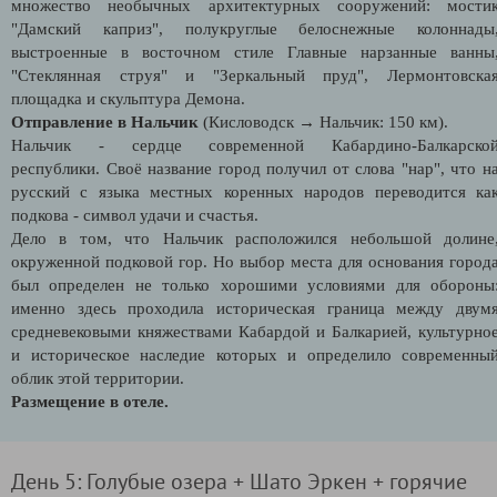
множество необычных архитектурных сооружений: мости
"Дамский каприз", полукруглые белоснежные колоннады
выстроенные в восточном стиле Главные нарзанные ванны
"Стеклянная струя" и "Зеркальный пруд", Лермонтовска
площадка и скульптура Демона.
Отправление в Нальчик
(Кисловодск → Нальчик: 150 км).
Нальчик - сердце современной Кабардино-Балкарско
республики. Своё название город получил от слова "нар", что н
русский с языка местных коренных народов переводится ка
подкова - символ удачи и счастья.
Дело в том, что Нальчик расположился небольшой долине
окруженной подковой гор. Но выбор места для основания город
был определен не только хорошими условиями для обороны
именно здесь проходила историческая граница между двум
средневековыми княжествами Кабардой и Балкарией, культурно
и историческое наследие которых и определило современны
облик этой территории.
Размещение в отеле.
День 5: Голубые озера + Шато Эркен + горячие