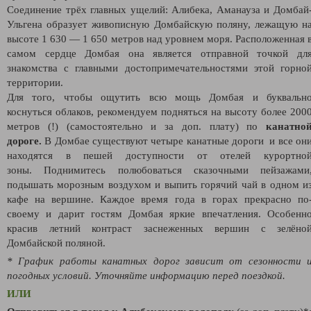
Соединение трёх главных ущелий: Алибека, Аманауза и Домбай
Ульгена образует живописную Домбайскую поляну, лежащую н
высоте 1 630 — 1 650 метров над уровнем моря. Расположенная 
самом сердце Домбая она является отправной точкой дл
знакомства с главными достопримечательностями этой горно
территории.
Для того, чтобы ощутить всю мощь Домбая и буквальн
коснуться облаков, рекомендуем подняться на высоту более 200
метров (!) (самостоятельно и за доп. плату) по
канатно
дороге.
В Домбае существуют четыре канатные дороги и все он
находятся в пешей доступности от отелей курортно
зоны. Поднимитесь полюбоваться сказочными пейзажами
подышать морозным воздухом и выпить горячий чай в одном и
кафе на вершине. Каждое время года в горах прекрасно по
своему и дарит гостям Домбая яркие впечатления. Особенн
красив летний контраст заснеженных вершин с зелёно
Домбайской поляной.
* График работы канатных дорог зависит от сезонности 
погодных условий. Уточняйте информацию перед поездкой.
ИЛИ