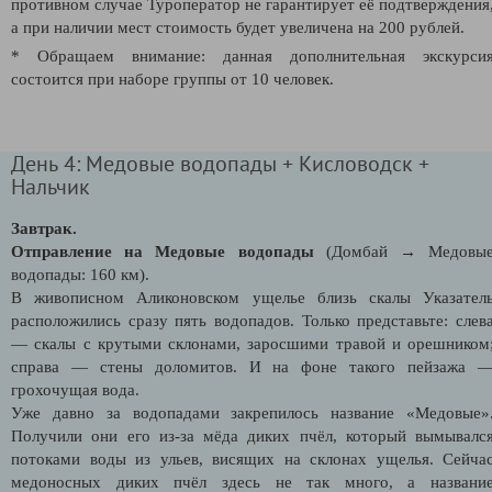
противном случае Туроператор не гарантирует её подтверждения
а при наличии мест стоимость будет увеличена на 200 рублей.
* Обращаем внимание: данная дополнительная экскурси
состоится при наборе группы от 10 человек.
День 4: Медовые водопады + Кисловодск +
Нальчик
Завтрак.
Отправление на Медовые водопады
(Домбай → Медовы
водопады: 160 км).
В живописном Аликоновском ущелье близь скалы Указател
расположились сразу пять водопадов. Только представьте: слев
— скалы с крутыми склонами, заросшими травой и орешником
справа — стены доломитов. И на фоне такого пейзажа 
грохочущая вода.
Уже давно за водопадами закрепилось название «Медовые»
Получили они его из-за мёда диких пчёл, который вымывалс
потоками воды из ульев, висящих на склонах ущелья. Сейча
медоносных диких пчёл здесь не так много, а названи