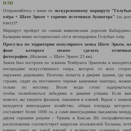
ИЛИ
Отправляйтесь с нами по
экскурсионному маршруту "Голубы
озёра + Шато Эркен + горячие источники Аушигера"
(за доп
плату)*.
Маршрут пройдет по самым живописным дорогам Кабардино
Балкарии мимо исторических сёл и легендарных Голубых озёр.
Прогулка по территории популярного замка Шато Эркен, н
фоне которого можно сделать отличны
фотографии.
(Нальчик → Шато Эркен: 23 км)
Замок был построен по эскизам Тембулата Эркенова и находитс
посередине искусственного озера, которое со всех сторо
окружено деревьями. Поэтому попасть к дверям здания, где ка
стражи, сидят на постаменте черные каменные пантеры, можн
только по мостику. Возле воды стоит задержаться
чтобы полюбоваться лебедями и дикими утками. Если ва
повезет, вы увидите фазанов, павлинов и оленей. Рядом с замко
находится виноградное хозяйство, общая площадь которог
составляет более 1000 га, а сами виноградники высажены межд
двумя горными реками – Урвань и Баксан. Их географическо
расположение соответствует широтам итальянской Тосканы, хот
климат здесь не такой мягкий, а количество солнечных дне