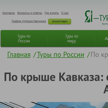
Контакты
Вопросы и ответы
Где купить
О нас
График путешественника
Агентствам
Групп
Туры по
Туры по
А
России
миру
Главная
/
Туры по России
/
По кр
По крыше Кавказа: 