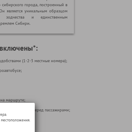
о сибирского города, построенный в
. Он является уникальным образцом
го зодчества и единственным
ремлем Сибири.
 включены*:
удобствами (1-2-3 местные номера);
роавтобусе;
 на маршруте;
ости перевозчика перед пассажирами;
ера.
 тура
о местоположения.