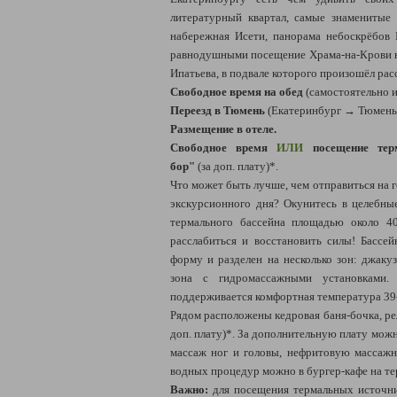
литературный квартал, самые знаменитые 
набережная Исети, панорама небоскрёбов 
равнодушными посещение Храма-на-Крови н
Ипатьева, в подвале которого произошёл рас
Свободное время на обед
(самостоятельно и 
Переезд в Тюмень
(Екатеринбург → Тюмень:
Размещение в отеле.
Свободное время
ИЛИ
посещение терм
бор"
(за доп. плату)*.
Что может быть лучше, чем отправиться на 
экскурсионного дня? Окунитесь в целебн
термального бассейна площадью около 40
расслабиться и восстановить силы! Басс
форму и разделен на несколько зон: джакуз
зона с гидромассажными установками
поддерживается комфортная температура 39-
Рядом расположены кедровая баня-бочка, ре
доп. плату)*. За дополнительную плату мож
массаж ног и головы, нефритовую массаж
водных процедур можно в бургер-кафе на те
Важно:
для посещения термальных источни