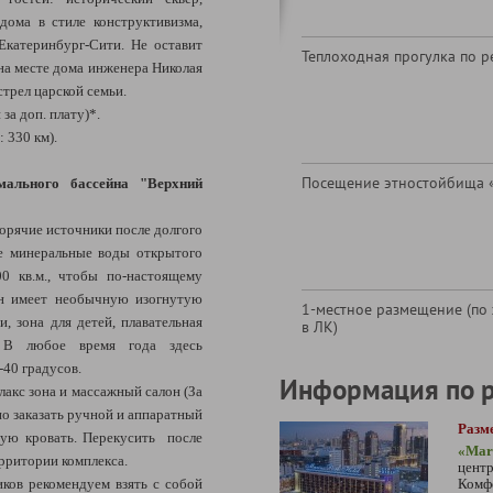
дома в стиле конструктивизма,
Екатеринбург-Сити. Не оставит
Теплоходная прогулка по р
а месте дома инженера Николая
стрел царской семьи.
за доп. плату)*.
 330 км).
Посещение этностойбища «
ального бассейна "Верхний
горячие источники после долгого
ые минеральные воды открытого
0 кв.м., чтобы по-настоящему
ейн имеет необычную изогнутую
1-местное размещение (по
и, зона для детей, плавательная
в ЛК)
. В любое время года здесь
40 градусов.
Информация по 
лакс зона и массажный салон (За
но заказать ручной и аппаратный
Разм
ную кровать. Перекусить после
«Mar
рритории комплекса.
центр
ков рекомендуем взять с собой
Комф