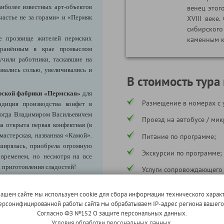
иболее известных арт-объектов
венец этог
частье не за горами» и «Пермяк
XVIII веке
сибирско
 прозвище жителей пермских
каменным к
странённым в крае промыслом
учили работники, таскавшие на
вались солью, увеличивались и
В стоимость тура
рской фабрики «Пермская»
для
Размещение в номерах с 
адиция производства конфет в
 когда Владимиром Васильевичем
Проезд на автобусе / мик
а открыта первая конфектная (в
мастерская, названная «Камой».
Питание по программе;
сширялась, приобрела огромную
Экскурсии по программе;
 временем, но несмотря на все
 приготовления сладостей!
Услуги сопровождающего
за доп. плату)*.
Страхование ответственн
ург: 360 км).
нашем сайте мы используем cookie для сбора информации технического характ
* в соответствии с программой
 персонифицированной работы сайта мы обрабатываем IP-адрес региона вашег
Согласно ФЗ №152 О защите персональных данных.
ник с ярким характером. Здесь
Условия обработки персональных данных.