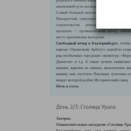
родился и начинал карьеру первый президент
жизненный путь последний российский импе
Самый большой населённый пункт на сухо
Напористый, самоуверенный и дерзкий: не 
строительства ревущей плотины жел
прошлом — промышленный центр, сейчас 
место притяжения молодёжи.
Свободный вечер в Екатеринбурге
, чтобы
народе «Уральскому Арбату», одной из стар
ряд необычных городских скульптур: «Коро
Джексон» и т.д. А также купить памятных
шишки, варенье из шишек, малахитовая шка
камня); или посетить Плотинку (плотина го
вокруг которой разбит Исторический сквер.
Ночь в отеле.
День 2/3: Столица Урала
Завтрак.
Ознакомительная экскурсия «Столица Ура
Екатеринбургу есть чем удивить своих 