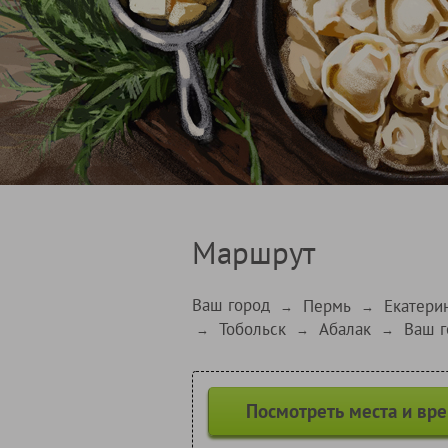
Маршрут
Ваш город
Пермь
Екатери
→
→
Тобольск
Абалак
Ваш г
→
→
→
Посмотреть места и вр