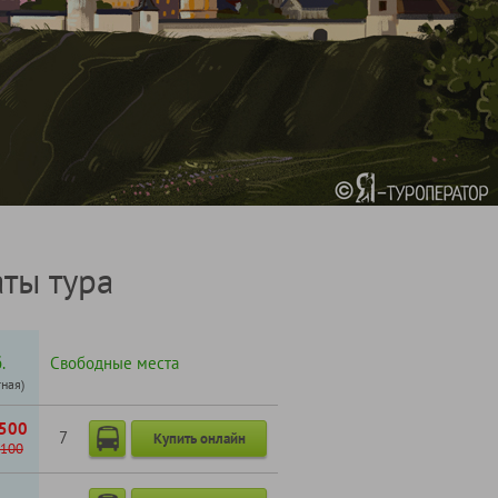
ты тура
.
Свободные места
тная)
500
7
Купить онлайн
100