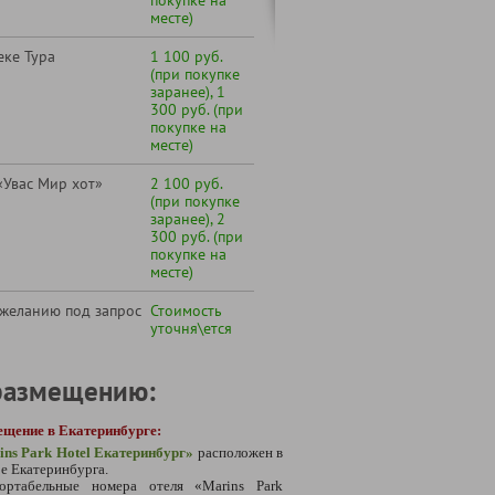
месте)
еке Тура
1 100 руб.
(при покупке
заранее), 1
300 руб. (при
покупке на
месте)
Увас Мир хот»
2 100 руб.
(при покупке
заранее), 2
300 руб. (при
покупке на
месте)
 желанию под запрос
Стоимость
уточня\ется
размещению:
ещение в Екатеринбурге:
ins Park Hotel Екатеринбург
»
расположен в
е Екатеринбурга.
ортабельные номера отеля «Marins Park