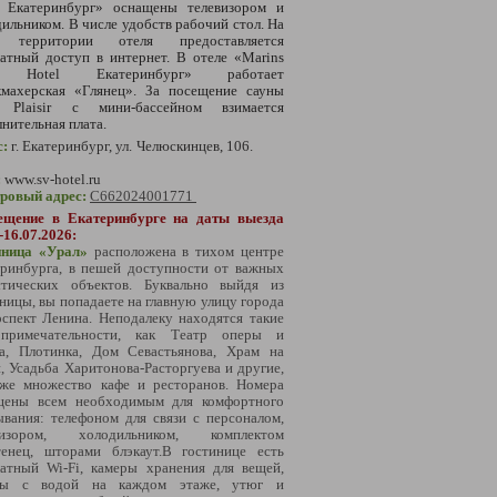
l Екатеринбург» оснащены телевизором и
ильником. В числе удобств рабочий стол. На
 территории отеля предоставляется
атный доступ в интернет. В отеле «Marins
k Hotel Екатеринбург» работает
кмахерская «Глянец». За посещение сауны
Plaisir с мини-бассейном взимается
нительная плата.
с:
г. Екатеринбург, ул. Челюскинцев, 106.
:
www.
sv-hotel.ru
тровый адрес:
С662024001771
ещение в Екатеринбурге на даты выезда
-16.07.2026:
иница «Урал»
расположена в тихом центре
еринбурга, в пешей доступности от важных
стических объектов. Буквально выйдя из
ницы, вы попадаете на главную улицу города
спект Ленина. Неподалеку находятся такие
опримечательности, как Театр оперы и
та, Плотинка, Дом Севастьянова, Храм на
, Усадьба Харитонова-Расторгуева и другие,
кже множество кафе и ресторанов. Номера
щены всем необходимым для комфортного
вания: телефоном для связи с персоналом,
визором, холодильником, комплектом
тенец, шторами блэкаут.В гостинице есть
латный Wi-Fi, камеры хранения для вещей,
ры с водой на каждом этаже, утюг и