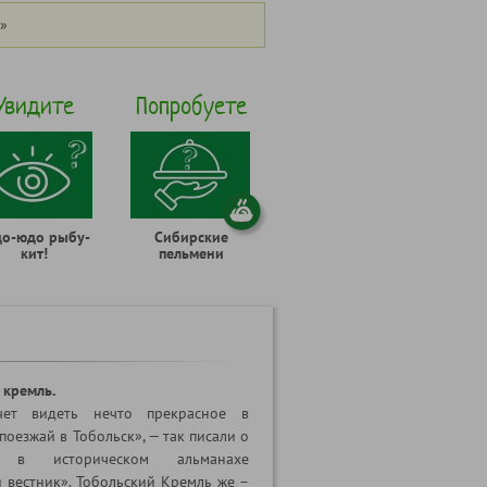
»
Увидите
Попробуете
до-юдо рыбу-
Сибирские
кит!
пельмени
 кремль.
ет видеть нечто прекрасное в
 поезжай в Тобольск», — так писали о
е в историческом альманахе
 вестник». Тобольский Кремль же –