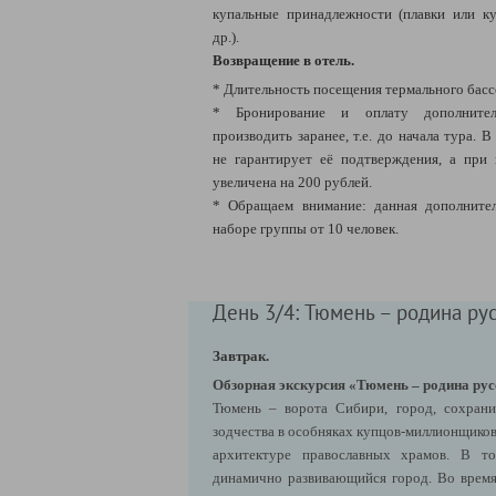
купальные принадлежности (плавки или ку
др.).
Возвращение в отель.
* Длительность посещения термального бассе
* Бронирование и оплату дополнител
производить заранее, т.е. до начала тура.
не гарантирует её подтверждения, а при
увеличена на 200 рублей.
* Обращаем внимание: данная дополнител
наборе группы от 10 человек.
День 3/4: Тюмень – родина рус
Завтрак.
Обзорная экскурсия «Тюмень – родина рус
Тюмень – ворота Сибири, город, сохрани
зодчества в особняках купцов-миллионщиков
архитектуре православных храмов. В т
динамично развивающийся город.
Во врем