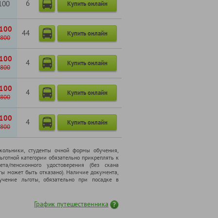
6
100
Купить онлайн
100
44
Купить онлайн
800
100
4
Купить онлайн
800
100
4
Купить онлайн
800
100
4
Купить онлайн
800
школьники, cтуденты очной формы обучения,
ьготной категории обязательно прикреплять к
ета/пенсионного удостоверения (без скана
ты может быть отказано). Наличие документа,
чение льготы, обязательно при посадке в
График путешественника