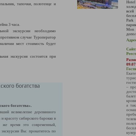
Hote
пальник, тапочки, полотенце и
холод
всей
беспл
Par
йна 3 часа.
пари
Mon 
ьной экскурсии необходимо
допол
 В противном случае Туроператор
Адре
 наличии мест стоимость будет
Сайт
Реес
ьная экскурсия состоится при
Разм
09.07
Гост
Екат
тури
гости
ского богатства
– про
дост
бале
крови
а та
ского богатства».
осна
вший великолепие деревянного
пребы
 и красоту сибирского барокко в
теле
поло
о же время это современный,
бесп
я экскурсии Вы:
прокатитесь по
куле