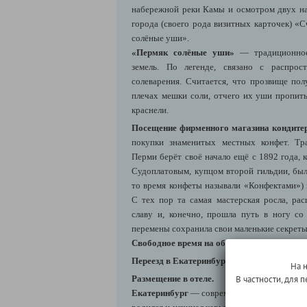
набережной реки Камы и осмотром двух на
города (своего рода визитных карточек) «С
солёные уши».
«Пермяк солёные уши»
— традиционное
земель. По легенде, связано с распро
солеварения. Считается, что прозвище пол
плечах мешки соли, отчего их уши пропиты
краснели.
Посещение фирменного магазина кондите
покупки знаменитых местных конфет. Тр
Перми берёт своё начало ещё с 1892 года,
Судоплатовым, купцом второй гильдии, был
то время конфеты называли «Конфектами») 
С тех пор та самая мастерская росла, ра
славу и, конечно, прошла путь в ногу со
перемены сохранила свои маленькие секреты
Свободное время на обед
(самостоятельно и 
Переезд в Екатеринбург
(Пермь → Екатеринб
На 
Размещение в отеле.
В частности, для
Екатеринбург
— современный город-миллион