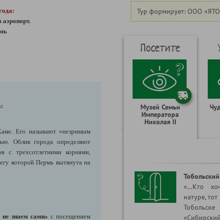
 года:
Тур формирует: ООО «ЯТО
 аэропорт.
рмь
Посетите
:
Музей Семьи
Чу
Императора
Николая II
Каме. Его называют «незримым
ью. Облик города определяют
в с трехсотлетними корнями,
егу которой Пермь вытянута на
Тобольский
«…Кто хоч
натуре, тот
Тобольск
 не знаем сами»
с посещением
«Сибирский