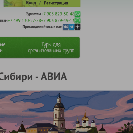
/
Вход
Регистрация
+7 903 829-50-48
Туристам
+7 499 130-57-28
+7 903 829-49-13
твам
Присоединяйтесь к нам
ные
Туры для
ии
организованных групп
 Сибири - АВИА