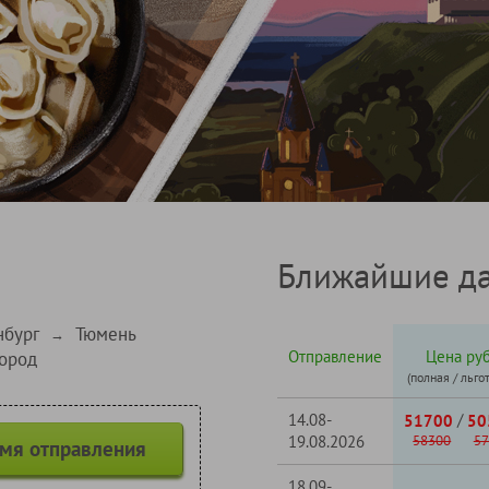
Ближайшие да
нбург
Тюмень
→
Отправление
Цена руб
ород
(полная / льго
14.08-
/
51700
50
19.08.2026
58300
57
емя отправления
18.09-