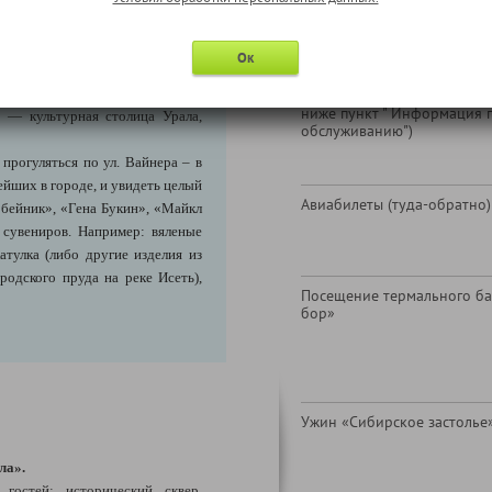
 России, здесь же закончил свой
В стоимость тура не входи
ратор.
путной границе Европы и Азии!
Ок
зря его история начинается со
езоделательного завода. В
Надбавка за отправление из
ниже пункт " Информация 
— культурная столица Урала,
обслуживанию")
 прогуляться по ул. Вайнера – в
ейших в городе, и увидеть целый
Авиабилеты (туда-обратно)
бейник», «Гена Букин», «Майкл
 сувениров. Например: вяленые
тулка (либо другие изделия из
родского пруда на реке Исеть),
Посещение термального ба
бор»
Ужин «Сибирское застолье
ла».
гостей: исторический сквер,