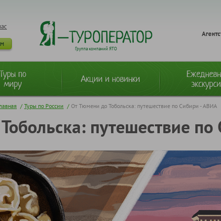
нас
Агентс
ам
Группа компаний ЯТО
Туры по
Ежеднев
Акции и новинки
миру
экскурс
лавная
/
Туры по России
/
От Тюмени до Тобольска: путешествие по Сибири - АВИА
Тобольска: путешествие по