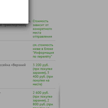
т:
 Вашего города (см.
Стоимость
по транспортному
зависит от
конкретного
места
отправления
см. стоимость
ниже в блоке
"Информация
по перелёту"
ссейна «Верхний
3 200 руб.
(при покупке
заранее), 3
400 руб. (при
покупке на
месте)
»
2 600 руб.
(при покупке
заранее), 2
800 руб. (при
покупке на