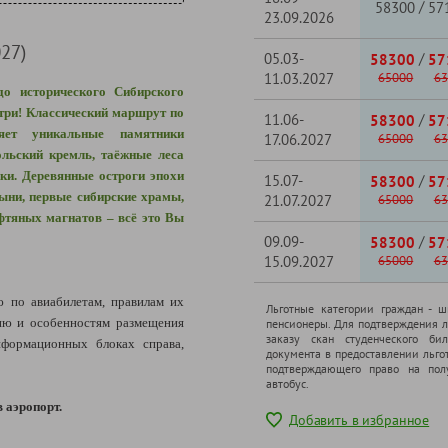
/
58300
57
23.09.2026
27)
05.03-
/
58300
57
11.03.2027
65000
63
о исторического Сибирского
утри! Классический маршрут по
11.06-
/
58300
57
яет уникальные памятники
17.06.2027
65000
63
льский кремль, таёжные леса
ки. Деревянные остроги эпохи
15.07-
/
58300
57
ыни, первые сибирские храмы,
21.07.2027
65000
63
фтяных магнатов – всё это Вы
09.09-
/
58300
57
15.09.2027
65000
63
по авиабилетам, правилам их
Льготные категории граждан - 
ию и особенностям размещения
пенсионеры. Для подтверждения л
заказу скан студенческого бил
формационных блоках справа,
документа в предоставлении льго
подтверждающего право на полу
автобус.
 аэропорт.
Добавить в избранное