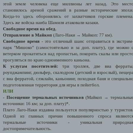
этой земле человека еще миллионы лет назад. Это мест
становилось ареной сражений в разные исторические эпохи
Когда-то здесь оборонялись от захватчиков горские племена
Здесь же войска наиба Шамиля атаковали казаки.
Свободное время на обед.
Отправление в Майкоп
(Лаго-Наки → Майкоп: 77 км).
Свободное время
- это отличный шанс отправиться в экстрим
парк "Мишоко" (самостоятельно и за доп. плату), где можно 
ветерком прокатиться над пропастью, покорить скалы или прост
прогуляться по краю одноименного каньона.
К услугам посетителей:
три троллея, две виа ферраты
роупджампинг, дюльфер, скалодром (детский и взрослый), пещер
с виа ферратой, слэклайн, каньонинг, походная баня и специальн
подготовленная территория для игры в пейнтбол.
ИЛИ
- Посещение термальных источников
(Майкоп → термальны
источники: 16 км; за доп. плату)*.
Плато Лаго-Наки издавна пользуется популярностью у туристов
Одной из главных причин повышенного спроса являютс
термальные источники - уникальная природна
достопримечательность.