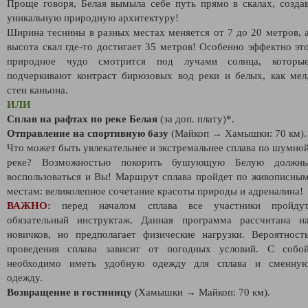
Проще говоря, Белая вымыла себе путь прямо в скалах, созда
уникальную природную архитектуру!
Ширина теснины в разных местах меняется от 7 до 20 метров, 
высота скал где-то достигает 35 метров! Особенно эффектно эт
природное чудо смотрится под лучами солнца, которы
подчеркивают контраст бирюзовых вод реки и белых, как мел
стен каньона.
ИЛИ
Сплав на рафтах по реке Белая
(за доп. плату)*.
Отправление на спортивную базу
(Майкоп → Хамышки: 70 км).
Что может быть увлекательнее и экстремальнее сплава по шумно
реке? Возможностью покорить бушующую Белую должн
воспользоваться и Вы! Маршрут сплава пройдет по живописны
местам: великолепное сочетание красоты природы и адреналина!
ВАЖНО:
перед началом сплава все участники пройду
обязательный инструктаж. Данная программа рассчитана н
новичков, но предполагает физические нагрузки. Вероятност
проведения сплава зависит от погодных условий. С собо
необходимо иметь удобную одежду для сплава и сменну
одежду.
Возвращение в гостиницу
(Хамышки → Майкоп: 70 км).