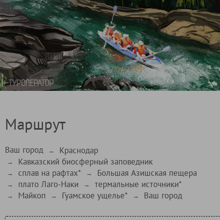
Маршрут
Ваш город
Краснодар
→
Кавказский биосферный заповедник
→
сплав на рафтах*
Большая Азишская пещера
→
→
плато Лаго-Наки
термальные источники*
→
→
Майкоп
Гуамское ущелье*
Ваш город
→
→
→