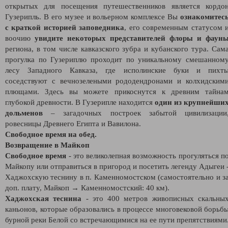
открытых для посещения путешественников является кордо
Гузерипль. В его музее и вольерном комплексе Вы
ознакомитес
с краткой историей заповедника
, его современным статусом 
воочию
увидите некоторых представителей флоры и фаун
региона, в том числе кавказского зубра и кубанского тура. Сам
прогулка по Гузериплю проходит по уникальному смешанном
лесу Западного Кавказа, где исполинские буки и пихт
соседствуют с вечнозелеными рододендронами и колхидским
плющами. Здесь вы можете прикоснутся к древним тайна
глубокой древности. В Гузерипле находится
один из крупнейши
дольменов
– загадочных построек забытой цивилизации
ровесницы Древнего Египта и Вавилона.
Свободное время на обед.
Возвращение в Майкоп
Свободное время
- это великолепная возможность прогуляться п
Майкопу или отправиться в пригород и посетить легенду Адыгеи 
Хаджохскую теснину в п. Каменномостском (самостоятельно и з
доп. плату, Майкоп → Каменномостский: 40 км).
Хаджохская теснина
- это 400 метров живописных скальны
каньонов, которые образовались в процессе многовековой борьб
бурной реки Белой со встречающимися на ее пути препятствиями