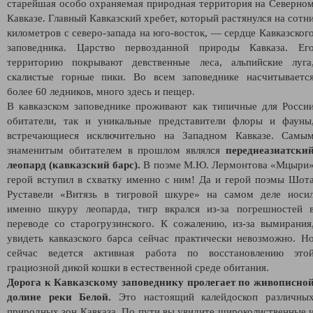
старейшая особо охраняемая природная территория на Северно
Кавказе. Главный Кавказский хребет, который растянулся на сотн
километров с северо-запада на юго-восток, — сердце Кавказског
заповедника. Царство первозданной природы Кавказа. Ег
территорию покрывают девственные леса, альпийские луга
скалистые горные пики. Во всем заповеднике насчитываетс
более 60 ледников, много здесь и пещер.
В кавказском заповеднике проживают как типичные для Росси
обитатели, так и уникальные представители флоры и фауны
встречающиеся исключительно на Западном Кавказе. Самы
знаменитым обитателем в прошлом являлся
переднеазиатски
леопард (кавказский барс).
В поэме М.Ю. Лермонтова «Мцыри
герой вступил в схватку именно с ним! Да и герой поэмы Шот
Руставели «Витязь в тигровой шкуре» на самом деле носи
именно шкуру леопарда, тигр вкрался из-за погрешностей 
переводе со старогрузинского. К сожалению, из-за вымирания
увидеть кавказского барса сейчас практически невозможно. Н
сейчас ведется активная работа по восстановлению это
грациозной дикой кошки в естественной среде обитания.
Дорога к Кавказскому заповеднику пролегает по живописно
долине реки Белой.
Это настоящий калейдоскоп различны
природных зон Кавказа. По пути вы увидите широколиственные 