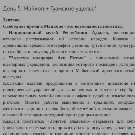
День 5: Майкоп + Гуамское ущелье*
Завтрак.
Свободное время в Майкопе - это возможность посетить:
- Национальный музей Республики Адыгея,
экспозици
которого рассказывают об истории народов Кавказа 
древнейших времен, этнографии региона, аутентичной культур
натухайцев, шапсугов, убыхов и многом другом!
- "
Золотую кладовую Аси Еутых"
- уникальный музе
ювелирных украшений, экспозиция которого посвящена истори
ювелирного искусства со времен Майкопской археологическо
культуры.
Коллекция изделий представлена в богатейшем диапазоне о
повседневных украшений до выполненных в золоте и серебр
церемониальных мечей-акинаков скифских царей и изысканны
ритонов. Многие работы выполнены в традициях скифско
меотского звериного стиля. Звездой музейной коллекции являетс
овеянный легендами походный трон царицы амазонок.
Каждый посетитель «Золотой кладовой» открывает для себ
уникальную возможность прикоснуться к искусству, в которо
соединились культура и традиции многих народов, населявши