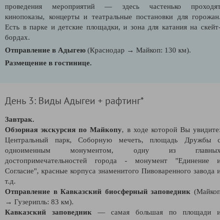
проведения мероприятий — здесь частенько проходя
кинопоказы, концерты и театральные постановки для горожан
Есть в парке и детские площадки, и зона для катания на скейт
бордах.
Отправление в Адыгею
(Краснодар → Майкоп: 130 км).
Размещение в гостинице.
День 3: Виды Адыгеи + рафтинг*
Завтрак.
Обзорная экскурсия по Майкопу
, в ходе которой Вы увидите
Центральный парк, Соборную мечеть, площадь Дружбы 
одноименным монументом, одну из главны
достопримечательностей города - монумент "Единение 
Согласие", красные корпуса знаменитого Пивоваренного завода 
т.д.
Отправление в Кавказский биосферный заповедник
(Майко
→ Гузерипль: 83 км).
Кавказский заповедник
— самая большая по площади 