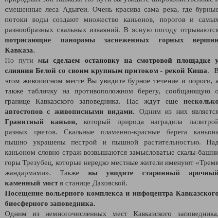
смешенные леса Адыгеи. Очень красива сама река, где бурны
потоки воды создают множество каньонов, порогов и самы
разнообразных скальных изваяний. В ясную погоду отрываютс
потрясающие панорамы заснеженных горных верши
Кавказа.
По пути
м
ы сделаем остановку на смотровой площадке 
слияния Белой со своим крупным притоком - рекой Киша
. 
этом живописном месте Вы увидите бурное течение и пороги, 
также
табличку на противоположном берегу, сообщающую 
границе Кавказского заповедника. Нас ждут еще
нескольк
автостопов с живописными видами.
Одним из них являетс
Гранитный каньон,
который природа наградила палитро
разных цветов. Скальные пламенно-красные берега каньон
пышно украшены пестрой и пышной растительностью. На
каньоном словно страж возвышаются замысловатые скалы-башн
горы Трезубец, которые нередко местные жители именуют «Трем
жандармами». Также
вы увидите старинный арочны
каменный мост
в станице Даховской.
Посещение вольерного комплекса и инфоцентра Кавказског
биосферного заповедника.
Одним из немногочисленных мест Кавказского заповедника