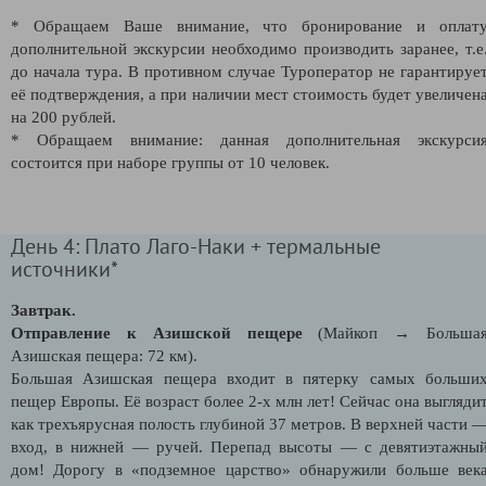
* Обращаем Ваше внимание, что бронирование и оплат
дополнительной экскурсии необходимо производить заранее, т.е
до начала тура. В противном случае Туроператор не гарантируе
её подтверждения, а при наличии мест стоимость будет увеличен
на 200 рублей.
* Обращаем внимание: данная дополнительная экскурси
состоится при наборе группы от 10 человек.
День 4: Плато Лаго-Наки + термальные
источники*
Завтрак.
Отправление к Азишской пещере
(Майкоп → Больша
Азишская пещера: 72 км).
Большая Азишская пещера входит в пятерку самых больши
пещер Европы. Её возраст более 2-х млн лет! Сейчас она выгляди
как трехъярусная полость глубиной 37 метров. В верхней части 
вход, в нижней — ручей. Перепад высоты — с девятиэтажны
дом! Дорогу в «подземное царство» обнаружили больше век