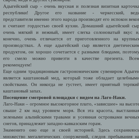
Адыгейский сыр - очень вкусная и полезная визитная карточк
республики! Другое его название - черкесский, вед
представители именно этого народа производят его испокон веко
и считают гордостью своей кухни. Домашний адыгейский сы
очень мягкий и нежный, имеет слегка солоноватый вкус и
конечно, очень отличается от приготовленного на крупны
производствах. А еще адыгейский сыр является диетически
продуктом, он хорошо сочетается с разными блюдами, поэтом
его смело можно привезти в качестве презента. Все
рекомендуем!
Еще одним традиционным гастрономическим сувениром Адыге
является каштановый мед, который тоже обладает целебным
свойствами. Он никогда не густеет, имеет приятный терпки
каштановый запах.
Посещение смотровой площадки с видом на Лаго-Наки.
Лаго-Наки – огромное высокогорное плато, «зависшее» на высот
свыше 2 км над уровнем моря. Вся эта красота, выстланна
зелеными альпийскими травами и усеянная островками вечны
снегов, принадлежит западно-кавказским горам.
Знаменито оно еще и своей историей. Здесь сохранилос
множество мегалитических сооружений, следов пребывания н