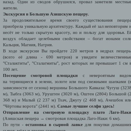
назад. Один из сводов обрушился, провал заметили местны
жители.
Экскурсия в Большую Азишскую пещеру.
За продолжительное время своего существования пещер
приобрела уникальную архитектуру. Каждый её зал неповторим 
несёт не только скрытую красоту, но и пользу для здоровья. Е
воздух обладает целебными свойствами – богат ионами сол
Кальция, Магния, Натрия.
В ходе экскурсии Вы пройдете 220 метров в недрах пещер
(всего её длина - 690 метров) и увидите величественны
"Сталактиты", "Сталагмиты", рост которых не превышает 1 см 
100 лет.
Посещение смотровой площадки
с невероятным видо
на теряющиеся в зелени, золоте или под снежными шапками (
зависимости от сезона) вершины Большого Кавказа: Чугуш (323
м), Тыбга (3063 м), Уруштен (3020 м), Оштен (2804) Большой (
368 м) и Малый (2 237 м) Тхач, Джугу (2 468 м), Ачешбок ил
"Чёртовы ворота" (2441 м).
Самые лучшие селфи здесь!
Отправление на смотровую площадку плато Лаго-Нак
(Азишская пещера
→ смотровая площадка Лаго-Наки: 6 км).
По пути -
остановка в сырной лавке
для покупки домашни
сыров, мёда и других сувениров.