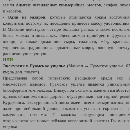
земли Адыгеи: легендарных киммерийцев, меотов, скифов, зихо
и касогов.
- Один из базаров
, которые отличаются ярким восточны
колоритом, поэтому их посещение принесет массу удовольствия
В Майкопе действуют четыре больших рынка, а также нескольк
более мелких и локальных. Здесь можно приобрести фрукты 
овощи, а также домашние сыры, сладости, мёд, красивы
украшения, традиционные домотканые ковры, глиняную посуду
расписанную вручную.
ИЛИ
Экскурсия в Гуамское ущелье
(Майкоп → Гуамское ущелье: 6
км; за доп. плату*).
Представляя собой гигантскую расщелину среди гор 
множеством изломов, Гуамское ущелье является уникальны
биосферным комплексом. Внизу, под скалами, змейкой изгибаетс
одноколейная железная дорога, обустроенная над горной реко
Курджипса. Экскурсионный поезд имеет всего четыре вагона, н
даже при небольшой длине, локомотив успевает скрываться з
каменными стенами. С каждым следующим поворото
открываются все новые пейзажи невероятной красоты Гуамског
ущелья.