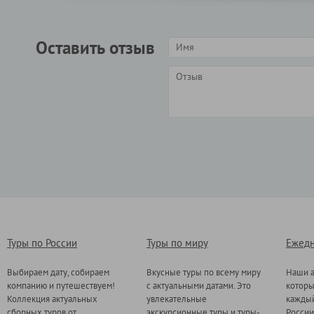
Оставить отзыв
Туры по России
Туры по миру
Ежедн
Выбираем дату, собираем
Вкусные туры по всему миру
Наши а
компанию и путешествуем!
с актуальными датами. Это
котор
Коллекция актуальных
увлекательные
каждый
сборных туров от
экскурсионные туры и туры-
России