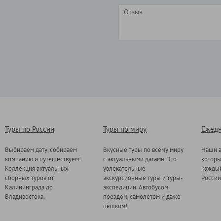
Туры по России
Туры по миру
Ежедн
Выбираем дату, собираем
Вкусные туры по всему миру
Наши а
компанию и путешествуем!
с актуальными датами. Это
котор
Коллекция актуальных
увлекательные
каждый
сборных туров от
экскурсионные туры и туры-
России
Калининграда до
экспедиции. Автобусом,
Владивостока.
поездом, самолетом и даже
пешком!