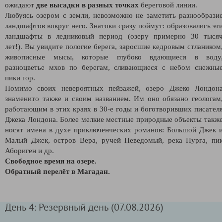
ожидают
две высадки в разных точках
береговой линии.
Любуясь озером с земли, невозможно не заметить разнообрази
ландшафтов вокруг него. Знатоки сразу поймут: образовались эт
ландшафты в ледниковый период (озеру примерно 30 тыся
лет!). Вы увидите пологие берега, заросшие кедровым стлаником
живописные мысы, которые глубоко вдающиеся в воду
разноцветье мхов по берегам, сливающиеся с небом снежны
пики гор.
Помимо своих невероятных пейзажей, озеро Джеко Лондон
знаменито также и своим названием. Им оно обязано геологам
работающим в этих краях в 30-е годы и боготворивших писател
Джека Лондона. Более мелкие местные природные объекты такж
носят имена в духе приключенческих романов: Большой Джек 
Малый Джек, остров Вера, ручей Неведомый, река Пурга, пи
Абориген и др.
Свободное время на озере.
Обратный перелёт в Магадан.
День 4: Резервный день (07.08.2026)