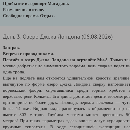
Прибытие в аэропорт Магадана.
Размещение в отеле.
Свободное время. Отдых.
День 3: Озеро Джека Лондона (06.08.2026)
Завтрак.
Встреча с проводниками.
Перелёт к озеру Джека Лондона на вертолёте Ми-8.
Только та
можно добраться до знаменитого водоёма, ведь сюда не ведёт н
одна тропа.
Ещё на подлёте нам откроется удивительной красоты зрелище
вытянутое по форме озеро Джека Лондона сверху напоминае
норвежский фьорд, спрятавшийся среди горных хребтов 
верховьях реки Колымы. Его длина достигает десяти километро
при ширине не более двух. Площадь зеркала невелика — чут
более 14 км². Водная гладь раскинулась в обрамлении гор н
высоте 803 метров. Глубина местами может превышать 5
метров! При таких параметрах здесь вполне могут курсироват
круизные теплоходы. В ходе сегодняшней экспедиции на