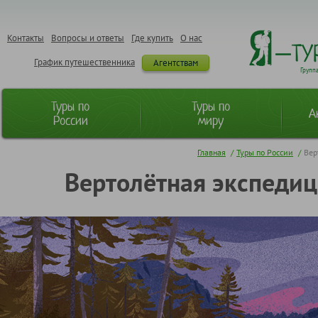
Контакты
Вопросы и ответы
Где купить
О нас
График путешественника
Агентствам
Групп
Туры по
Туры по
А
России
миру
Главная
/
Туры по России
/
Вер
Вертолётная экспедиц