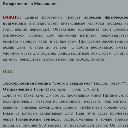
Возвращение в Махачкалу.
ВАЖНО:
Данная программа требует
хорошей физическо
подготовки
и предполагает
интенсивные нагрузки
(подъём н
гору, пешие переходы). Объективно оценивайте свой уровен
физической формы. Для снижения нагрузки рекомендуетс
выбрать маршрут «Гор: в сердце гор». Программа рассчитана н
целый день (с утра до вечера). С собой необходимо иметь
удобную обувь для ходьбы, солнцезащитные очки, крем, личну
аптечку, репелленты и сухой паёк при необходимости.
ИЛИ
Экскурсионная поездка "Гоор: в сердце гор"
(за доп. плату)**.
Отправление в Гоор
(Махачкала → Гоор: 170 км).
Дорога от Махачкалы до Гоора, проходящая мимо Ирганайског
водохранилища, невероятно живописна: перевалы, серпантины
каньоны, обрывы, изумрудные долины, графитовые обвалы скал
Виды от которых захватывает дух! Наш путь будет пролегат
через
Гимринский тоннель
, расположенный в толще горны
пород на глубине 900 метров от поверхности земли. Он имее