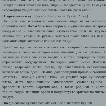
Воздух пьянит запахами трав, виды — западают в душу. Гамсутл
необходимо увидеть своими глазами хотя бы раз в жизни!
Отправление в аул Гуниб
(Гамсутль → Гуниб: 21 км).
По пути нам откроются живописные виды на окрестности
старинное
село Чох и Чохские террасы
– удивительное аграрно
сооружение – завораживающее ступенчатые поля на круты
склонах гор, созданные руками человека около 5000 лет назад
напоминающие китайские чайные плантации.
Гуниб
— одно из самых красивых высокогорных сёл Дагестана
имеющее к тому же историческое значение для Республики. 
настоящее время это село входит в состав природного парка
охраняемого государством. Последний оплот имама Шамиля
гнездо аварского волка, место, где завершилась бесконечна
кавказская война, здесь Шамиль дал последний приказ и закончи
«газават» – войну с «неверными». Вы увидите горы Гунибског
плато, места, вдохновившие Айвазовского, символ Гуниба 
крепостные ворота Барятинского, а также родники с чисто
горной водой, парящих орлов и почувствуете кристально чисты
воздух.
Обед в самом Гунибе
познакомит Вас с аварской кухней.