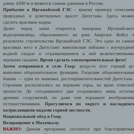
длину 4300 м и является самым длинным в России.
Прибытие к Ирганайской ГЭС
– яркому примеру сочетани
природных и рукотворных красот Дагестана. Здесь можн
сделать красивые кадры.
Далее перед нами откроется панорама Ирганайског
водохранилища, образованного на реке Аварское Койсу 
результате строительства Ирганайской ГЭС. Это одно из самы
красивых мест в Дагестане: живописные пейзажи с изумрудно
водной гладью и отражающимися в ней величественным
черными скалами.
Время сделать умопомрачительные фото!
Затем отправимся в село Гоор:
когда-то этот горный ау
выполнял оборонительную функцию. Гоорские оборонительны
башни — одна из знаковых достопримечательностей Дагестана
Строения располагались на вершине горы, на краю отвесно
пропасти. До сегодняшнего дня сохранились лишь остатк
древних сооружений, но даже они поражают воображени
путешественников.
Прогуляемся по округе и насладимс
потрясающими видами горной местности.
Национальный обед в Гоор.
Возвращение в Махачкалу.
ВАЖНО:
Данная программа состоится при благоприятны