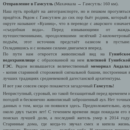
Отправление в Гамсутль
(Махачкала → Гамсутль: 160 км).
Наш путь пройдёт на автотранспорте, но и пешком прогулятьс
придётся. Рядом с Гамсутлем до сих пор бьёт родник, который 
округе называют «Куаниц», что в переводе с аварского означае
«съедобная вода». Перед изнывающими от жажд
путешественниками, преодолевшими нелёгкий 2-километровы
подъём, этот источник предстаёт оазисом в пустыне
Охладившись и с новыми силами двигаемся вперед.
По пути нам откроется живописный вид на
Гунибско
водохранилище
с образованной на нем
плотиной Гунибско
ГЭС
. Рядом возвышается величественный
мемориал Андала
-
копия старинной сторожевой сигнальной башни, построенная 
лучших традициях средневековой дагестанской архитектуры.
И вот уже совсем скоро покажется загадочный
Гамсутль!
Неприступный, суровый, но такой беззащитный перед временем 
погодой и бесконечно живописный заброшенный аул. Нет точны
данных о том, когда он появился здесь. Предположительно, аул
около двух тысяч лет! С течением времени люди покидали его 
поисках лучшей доли, а последний житель умер в 2014 году
Старинные дома, где когда-то звучал смех и кипела жизнь
опустели. Вместо крыш — голубое небо. И звенящая тишина