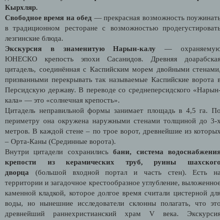
Кырхляр.
Свободное время на обед
— прекрасная возможность поужинат
в традиционном ресторане c возможностью продегустироват
лезгинские блюда.
Экскурсия в знаменитую Нарын-калу
— охраняему
ЮНЕСКО крепость эпохи Сасанидов. Древняя доарабска
цитадель, соединённая с Каспийским морем двойными стенами
призванными перекрывать так называемые Каспийские ворота 
Персидскую державу. В переводе со среднеперсидского «Нарын
кала» — это «солнечная крепость».
Цитадель неправильной формы занимает площадь в 4,5 га. П
периметру она окружена наружными стенами толщиной до 3-
метров. В каждой стене – по трое ворот, древнейшие из которы
– Орта-Каны (Срединные ворота).
Внутри цитадели сохранились
бани, система водоснабжени
крепости из керамических труб, руины шахског
дворца
(большой входной портал и часть стен). Есть н
территории и загадочное крестообразное углубление, выложенно
каменной кладкой, которое долгое время считали цистерной дл
воды, но нынешние исследователи склонны полагать, что эт
древнейший раннехристианский храм V века. Экскурси