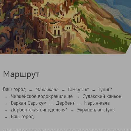
Маршрут
Ваш город
Махачкала
Гамсутль*
Гуниб*
→
→
→
Чиркейское водохранилище
Сулакский каньон
→
→
Бархан Сарыкум
Дербент
Нарын-кала
→
→
→
Дербентская винодельня*
Экраноплан Лунь
→
→
Ваш город
→