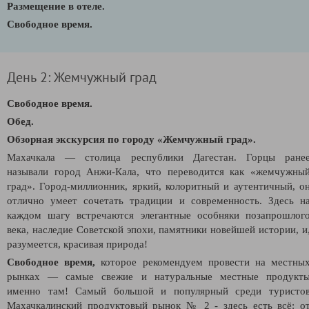
Размещение в отеле.
Свободное время.
День 2: Жемчужный град
Свободное время.
Обед.
Обзорная экскурсия по городу «Жемчужный град».
Махачкала — столица республики Дагестан. Горцы ране
называли город Анжи-Кала, что переводится как «жемчужны
град». Город-миллионник, яркий, колоритный и аутентичный, о
отлично умеет сочетать традиции и современность. Здесь н
каждом шагу встречаются элегантные особняки позапрошлог
века, наследие Советской эпохи, памятники новейшей истории, и
разумеется, красивая природа!
Свободное время,
которое рекомендуем провести на местны
рынках
—
самые свежие и натуральные местные продукт
именно там! Самый большой и популярный среди туристо
Махачкалинский продуктовый рынок № 2 - здесь есть всё: о