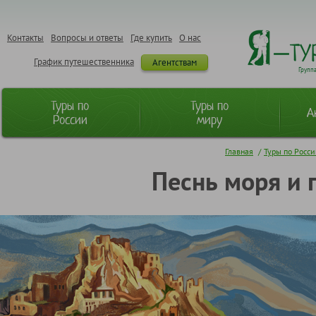
Контакты
Вопросы и ответы
Где купить
О нас
График путешественника
Агентствам
Групп
Туры по
Туры по
А
России
миру
Главная
/
Туры по Росс
Песнь моря и 