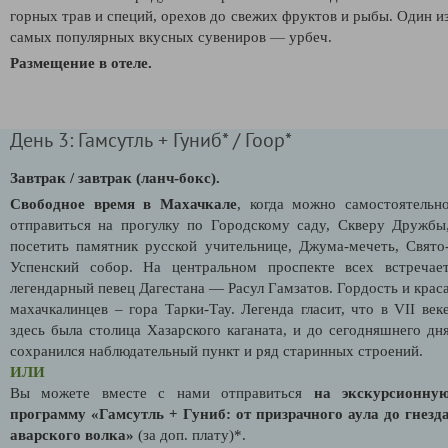
горных трав и специй, орехов до свежих фруктов и рыбы. Один и
самых популярных вкусных сувениров
—
урбеч.
Размещение в отеле.
День 3: Гамсутль + Гуниб* / Гоор*
Завтрак / завтрак (ланч-бокс).
Свободное время в Махачкале
, когда можно самостоятельн
отправиться на прогулку по Городскому саду, Скверу Дружбы
посетить памятник русской учительнице, Джума-мечеть, Свято
Успенский собор. На центральном проспекте всех встречае
легендарный певец Дагестана — Расул Гамзатов. Гордость и крас
махачкалинцев – гора Тарки-Тау. Легенда гласит, что в VII век
здесь была столица Хазарского каганата, и до сегодняшнего дн
сохранился наблюдательный пункт и ряд старинных строений.
ИЛИ
Вы можете вместе с нами отправиться
на экскурсионну
программу «Гамсутль + Гуниб: от призрачного аула до гнезд
аварского волка»
(за доп. плату)*.