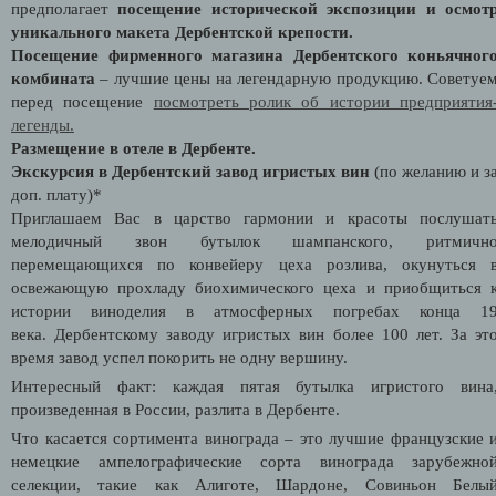
предполагает
посещение исторической экспозиции и осмот
уникального макета Дербентской крепости.
Посещение фирменного магазина Дербентского коньячног
комбината
– лучшие цены на легендарную продукцию. Советуе
перед посещение
посмотреть ролик об истории предприятия
легенды.
Размещение в отеле в Дербенте.
Экскурсия в Дербентский завод игристых вин
(по желанию и з
доп. плату)*
Приглашаем Вас в царство гармонии и красоты послушат
мелодичный звон бутылок шампанского, ритмичн
перемещающихся по конвейеру цеха розлива, окунуться 
освежающую прохладу биохимического цеха и приобщиться 
истории виноделия в атмосферных погребах конца 1
века. Дербентскому заводу игристых вин более 100 лет. За эт
время завод успел покорить не одну вершину.
Интересный факт: каждая пятая бутылка игристого вина
произведенная в России, разлита в Дербенте.
Что касается сортимента винограда – это лучшие французские 
немецкие ампелографические сорта винограда зарубежно
селекции, такие как Алиготе, Шардоне, Совиньон Белы