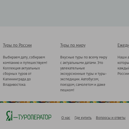
Туры по России
Туры по миру
Ежедн
Выбираем дату, собираем
Вкусные туры по всему миру
Наши а
компанию и путешествуем!
с актуальными датами. Это
котор
Коллекция актуальных
увлекательные
каждый
сборных туров от
экскурсионные туры и туры-
России
Калининграда до
экспедиции. Автобусом,
Владивостока.
поездом, самолетом и даже
пешком!
О нас
Где купить
Вопросы и ответы