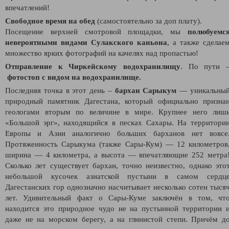
впечатлений!
Свободное время на обед
(самостоятельно за доп плату).
Посещение верхней смотровой площадки, мы
полюбуемс
невероятными видами Сулакского каньона
, а также сделае
множество ярких фотографий на качелях над пропастью!
Отправление к Чиркейскому водохранилищу
. По пути 
фотостоп с видом на водохранилище.
Последняя точка в этот день –
бархан Сарыкум
— уникальны
природный памятник Дагестана, который официально призна
геологами вторым по величине в мире. Крупнее него лиш
«Большой эрг», находящийся в песках Сахары. На территори
Европы и Азии аналогично больших барханов нет вовсе
Протяженность Сарыкума (также Сары-Кум) — 12 километров
ширина — 4 километра, а высота — впечатляющие 252 метра
Сколько лет существует бархан, точно неизвестно, однако это
небольшой кусочек азиатской пустыни в самом сердц
Дагестанских гор однозначно насчитывает несколько сотен тыся
лет. Удивительный факт о Сары-Куме заключён в том, чт
находится это природное чудо не на пустынной территории 
даже не на морском берегу, а на глинистой степи. Причём д