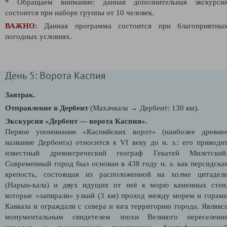
* Обращаем внимание: данная дополнительная экскурси
состоится при наборе группы от 10 человек.
ВАЖНО:
Данная программа состоится при благоприятны
погодных условиях.
День 5: Ворота Каспия
Завтрак.
Отправление в Дербент
(Махачкала → Дербент: 130 км).
Экскурсия «Дербент — ворота Каспия».
Первое упоминание «Каспийских ворот» (наиболее древне
название Дербента) относится к VI веку до н. э.: его приводи
известный древнегреческий географ Гекатей Милетский
Современный город был основан в 438 году н. э. как персидска
крепость, состоящая из расположенной на холме цитадел
(Нарын-кала) и двух идущих от неё к морю каменных стен
которые «запирали» узкий (3 км) проход между морем и горам
Кавказа и ограждали с севера и юга территорию города. Являяс
монументальным свидетелем эпохи Великого переселени