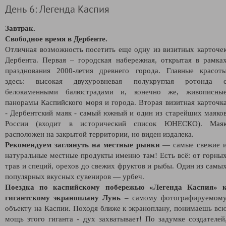
День 6: Легенда Каспия
Завтрак.
Свободное время в Дербенте.
Отличная возможность посетить еще одну из визитных карточе
Дербента. Первая – городская набережная, открытая в рамка
празднования 2000-летия древнего города. Главные красот
здесь: высокая двухуровневая полукруглая ротонда 
белокаменными балюстрадами и, конечно же, живописны
панорамы Каспийского моря и города. Вторая визитная карточк
-
Дербентский маяк -
самый южный и один из старейших маяко
России (входит в исторический список ЮНЕСКО). Мая
расположен на закрытой территории, но виден издалека.
Рекомендуем заглянуть на местные рынки
— самые свежие 
натуральные местные продукты именно там! Есть всё: от горны
трав и специй, орехов до свежих фруктов и рыбы. Один из самы
популярных вкусных сувениров — урбеч.
Поездка по каспийскому побережью «Легенда Каспия» 
г
игантскому экраноплану Лунь
– самому фотографируемом
объекту на Каспии. Походя ближе к экраноплану, понимаешь вс
мощь этого гиганта - дух захватывает! По задумке создателей