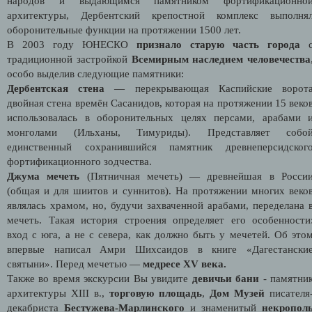
народов и выдающимся памятником фортификационно
архитектуры, Дербентский крепостной комплекс выполня
оборонительные функции на протяжении 1500 лет.
В 2003 году ЮНЕСКО
признало старую часть города
традиционной застройкой
Всемирным наследием человечества
особо выделив следующие памятники:
Дербентская стена
— перекрывающая Каспийские ворот
двойная стена времён Сасанидов, которая на протяжении 15 веко
использовалась в оборонительных целях персами, арабами 
монголами (Ильханы, Тимуриды). Представляет собо
единственный сохранившийся памятник древнеперсидског
фортификационного зодчества.
Джума мечеть
(Пятничная мечеть) — древнейшая в Росси
(общая и для шиитов и суннитов). На протяжении многих веко
являлась храмом, но, будучи захваченной арабами, переделана 
мечеть. Такая история строения определяет его особенности
вход с юга, а не с севера, как должно быть у мечетей. Об это
впервые написал Амри Шихсаидов в книге «Дагестански
святыни». Перед мечетью —
медресе XV века.
Также во время экскурсии Вы увидите
девичьи бани
- памятни
архитектуры XIII в.,
торговую площадь
,
Дом Музей
писателя
декабриста
Бестужева-Марлинского
и знаменитый
некропол