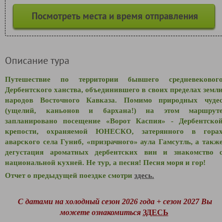
Посмотреть места и время отправления
Описание тура
Путешествие по территории бывшего средневековог
Дербентского ханства, объединившего в своих пределах земл
народов Восточного Кавказа. Помимо природных чуде
(ущелий, каньонов и бархана!) на этом маршрут
запланировано посещение «Ворот Каспия» - Дербентско
крепости, охраняемой ЮНЕСКО, затерянного в гора
аварского села Гуниб, «призрачного» аула Гамсутль, а такж
дегустация ароматных дербентских вин и знакомство 
национальной кухней. Не тур, а песня! Песня моря и гор!
Отчет о предыдущей поездке смотри
здесь.
С датами на холодный сезон 2026 года + сезон 2027 Вы
можете ознакомиться
ЗДЕСЬ