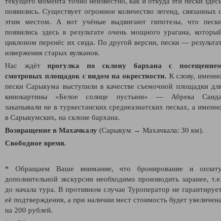
текущего момента точно неизвестно, как и откуда эти пески здес
появились. Существует огромное количество легенд, связанных 
этим местом. А вот учёные выдвигают гипотезы, что песк
появились здесь в результате очень мощного урагана, которы
циклоном перенёс их сюда. По другой версии, пески — результа
извержения старых вулканов.
Нас ждёт
прогулка по склону бархана с посещение
смотровых площадок с видом на окрестности.
К слову, именн
пески Сарыкума выступили в качестве съемочной площадки дл
кинокартины «Белое солнце пустыни» — Абрека Саид
закапывали не в туркестанских среднеазиатских песках, а именн
в Cарыкумских, на склоне бархана.
Возвращение в Махачкалу
(Сарыкум
→ Махачкала: 30 км).
Свободное время.
* Обращаем Ваше внимание, что бронирование и оплат
дополнительной экскурсии необходимо производить заранее, т.е
до начала тура. В противном случае Туроператор не гарантируе
её подтверждения, а при наличии мест стоимость будет увеличен
на 200 рублей.