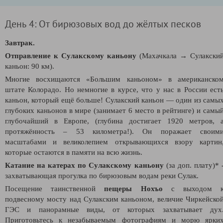
День 4: От бирюзовых вод до жёлтых песков
Завтрак.
Отправление к Сулакскому каньону
(Махачкала → Сулакски
каньон: 90 км).
Многие восхищаются «Большим каньоном» в американско
штате Колорадо. Но немногие в курсе, что у нас в России ест
каньон, который ещё больше! Сулакский каньон — один из самы
глубоких каньонов в мире (занимает 6 место в рейтинге) и самы
глубочайший в Европе, (глубина достигает 1920 метров, 
протяжённость – 53 километра!). Он поражает своим
масштабами и великолепием открывающихся взору картин
которые остаются в памяти на всю жизнь.
Катание на
катерах по Сулакскому каньону
(за доп. плату)*
захватывающая прогулка по бирюзовым водам реки Сулак.
Посещение таинственной
пещеры Нохъо
с выходом 
подвесному мосту над Сулакским каньоном, величие Чиркейско
ГЭС и панорамные виды, от которых захватывает дух
Приготовьтесь к незабываемым фотографиям и морю ярки