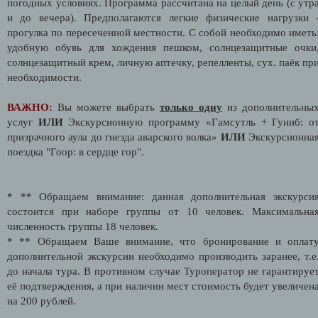
погодных условиях. Программа рассчитана на целый день (с утр
и до вечера). Предполагаются легкие физические нагрузки 
прогулка по пересеченной местности. С собой необходимо иметь
удобную обувь для хождения пешком, солнцезащитные очки
солнцезащитный крем, личную аптечку, репелленты, сух. паёк пр
необходимости.
ВАЖНО:
Вы можете выбрать
только одну
из дополнительны
услуг
ИЛИ
Экскурсионную программу «Гамсутль + Гуниб: о
призрачного аула до гнезда аварского волка»
ИЛИ
Экскурсионна
поездка "Гоор: в сердце гор".
* ** Обращаем внимание: данная дополнительная экскурси
состоится при наборе группы от 10 человек. Максимальна
численность группы 18 человек.
* ** Обращаем Ваше внимание, что бронирование и оплат
дополнительной экскурсии необходимо производить заранее, т.е
до начала тура. В противном случае Туроператор не гарантируе
её подтверждения, а при наличии мест стоимость будет увеличен
на 200 рублей.