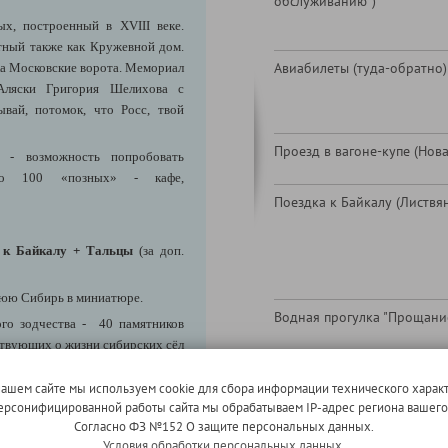
обслуживанию")
, построенный в XVIII веке.
тный также как Кружевной дом.
Авиабилеты (туда-обратно)
ка Московские ворота. Мемориал
Аляски Григория Шелихова с
ай, потомок, что Росс, твой
Проезд в вагоне-купе (Нова
те
- возможность попробовать
ло 100 «позных» - кафе,
Поездка к Байкалу (Листвян
 к Байкалу + Тальцы
(за доп.
нюю Сибирь в миниатюре.
Водная прогулка "Прощани
го зодчества - 40 памятников
ствующих о жизни сибирских сёл
ая старожильческая, бурятская,
знаменитых экспонатов - часть
нашем сайте мы используем cookie для сбора информации технического характ
 персонифицированной работы сайта мы обрабатываем IP-адрес региона вашег
щего в себя Большую Спасскую
Согласно ФЗ №152 О защите персональных данных.
Казанскую привратную церковь
Условия обработки персональных данных.