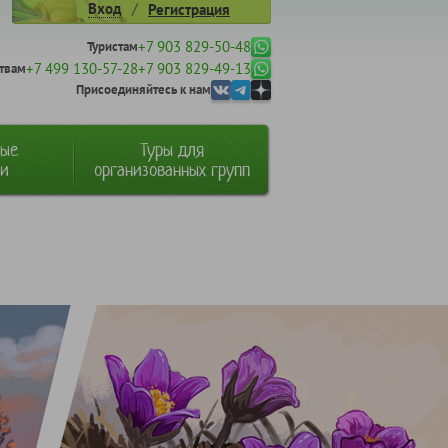
/
Вход
Регистрация
+7 903 829-50-48
Туристам
+7 499 130-57-28
+7 903 829-49-13
твам
Присоединяйтесь к нам
ные
Туры для
ии
организованных групп