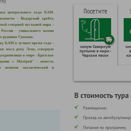
26)
Посетите
нам центрального хода БАМ.
ланеты - Кодарский хребет,
амой северной пустыней мира -
России - уникального камня
ые рудники Удокана.
ку БАМ в лучшее время года -
самую Северную
си
ов мост, реку Лену, северную
пустыню в мире -
Чарские пески
ка
дохранилище в мире - Братское
щание с Матёрой" - повесть
ое понятие экологической и
В стоимость тура
Размещение;
Проезд на автобусе/микр
Питание по программе;