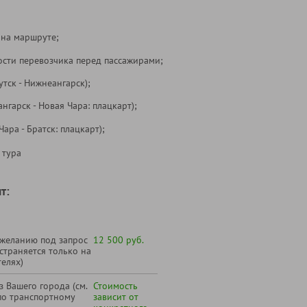
 на маршруте;
ости перевозчика перед пассажирами;
тск - Нижнеангарск);
нгарск - Новая Чара: плацкарт);
ара - Братск: плацкарт);
 тура
т:
 желанию под запрос
12 500 руб.
страняется только на
елях)
 Вашего города (см.
Стоимость
по транспортному
зависит от