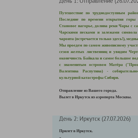
День 1: Отправление (26.07.20
Путешествие по труднодоступным райо
Последние по времени открытия горы п
Становое нагорье, долина реки Чары с с
Чарскими песками и залежами символа 
чароита (встречается только здесь!), медн
Мы проедем по самом живописному участ
сезон желтых лиственниц и увидим Черт
оконечность Байкала и самое большое во
с знаменитым островом Матёра ("Про
Валентина Распутина) - собирательн
культурной катастрофы Сибири.
Отправление из Вашего города.
В
ылет в Иркутск из аэропорта Москвы.
День 2: Иркутск (27.07.2026)
Прилет в Иркутск.