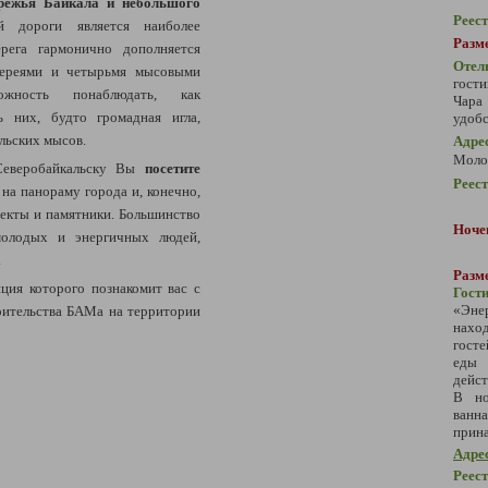
режья Байкала и небольшого
Реес
й дороги является наиболее
Разм
рега гармонично дополняется
Отел
лереями и четырьмя мысовыми
гости
ожность понаблюдать, как
Чара
ь них, будто громадная игла,
удобс
льских мысов.
Адре
Молод
Северобайкальску Вы
посетите
Реес
на панораму города и, конечно,
ъекты и памятники. Большинство
Ноче
олодых и энергичных людей,
.
Разме
иция которого познакомит вас с
Гост
«Энер
оительства БАМа на территории
нахо
госте
еды 
дейс
В н
ванн
прин
Адре
Реес