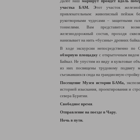
Далее наш
маршрут пройдёт вдоль побе
участка БАМ. Э
тот участок железно
привлекательным: живописный пейзаж бе
рукотворными чудесами – защитными га
тоннелями. Вам представится возм
железнодорожный состав, проходя сквоз
нанизывает на нить «бусины» древних байка
В ходе экскурсии непосредственно по 
обзорную площадку
с открыточным видом 
Байкал. Не упустим из виду и культовые об
из них посвящены трудовому подвигу м
съезжавшихся сюда на грандиозную стройку
Посещение Музея истории БАМа,
экспоз
историей изыскания, проектирования и стр
севера Бурятии.
Свободное время
.
Отправление на поезде в Чару.
Ночь в пути.