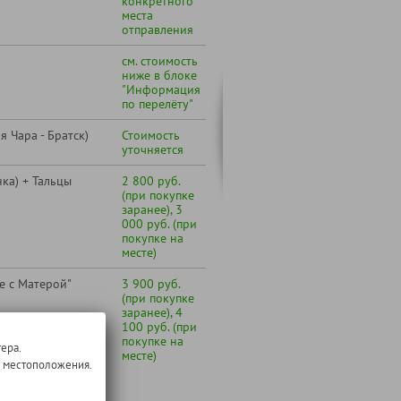
конкретного
места
отправления
см. стоимость
ниже в блоке
"Информация
по перелёту"
я Чара - Братск)
Стоимость
уточняется
ка) + Тальцы
2 800 руб.
(при покупке
заранее), 3
000 руб. (при
покупке на
месте)
е с Матерой"
3 900 руб.
(при покупке
заранее), 4
100 руб. (при
покупке на
ера.
месте)
о местоположения.