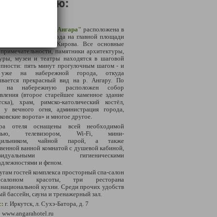
размещению:
щение в г. Иркутск:
иничный комплекс "Ангара"
расположена в
ическом центре города на главной площади
тска - сквере им. Кирова. Все основные
примечательности, памятники архитектуры,
туры, музеи и театры находятся в шаговой
пности: пять минут прогулочным шагом - и
уже на набережной города, откуда
ывается прекрасный вид на р. Ангару. По
и на набережную расположен собор
вления (второе старейшее каменное здание
тска), храм, римско-католический костёл,
р у вечного огня, администрация города,
овские ворота» и многое другое.
ра отеля оснащены всей необходимой
елью, телевизором, Wi-Fi, мини-
дильником, чайной парой, а также
венной ванной комнатой с душевой кабиной,
ивидуальными гигиеническими
адлежностями и феном.
угам гостей комплекса просторный спа-салон
алоном красоты, три ресторана
национальной кухни. Среди прочих удобств
й бассейн, сауна и тренажерный зал.
с:
г. Иркутск, л. Сухэ-Батора, д. 7
:
www.angarahotel.ru