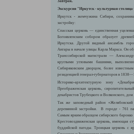
Завтрак.
Экскурсия "Иркутск - культурная столица
Иркутск - жемчужина Сибири, сохранив
застройку:
Спасская церковь — единственная уцелевша
Богоявленским собором образует древне
Иркутска. Другой видный ансамбль гор
Ангары в начале улицы Карла Маркса. Он о
Транссибирской магистрали — Александру
круглыми угловыми башнями, выполненн
Сибиряковским дворцом, более известны
резиденцией генерал-губернаторов в 1838—
Историко-архитектурную зону «Декаб
Преображенская церковь, сиропитательны
декабристов Трубецкого и Волконского, дом 
Так же заповедный район «Желябовский 
деревянной застройки. В городе - 761 па
Самым ярким образцом сибирского барокко 
Крестовоздвиженская церковь, имеющая с
буддийской пагоды. Троицкая церковь с я
Спасскую и Знаменскую церкви.