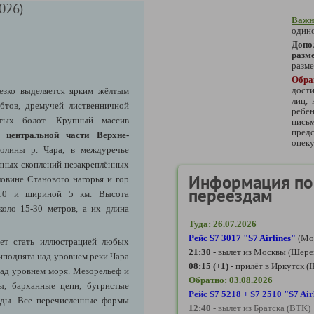
026)
Важн
одино
Доп
разм
разме
Обра
дости
езко выделяется ярким жёлтым
лиц,
бтов, дремучей лиственничной
ребе
атых болот. Крупный массив
пись
предс
 в
центральной части Верхне-
опеку
олины р. Чара, в междуречье
пных скоплений незакреплённых
Информация по 
овине Станового нагорья и гор
переездам
 10 и шириной 5 км. Высота
коло 15-30 метров, а их длина
Туда: 26.07.2026
Рейс S7 3017
"S7 Airlines"
(Мо
жет стать иллюстрацией любых
21:30
- вылет из Москвы (Шере
поднята над уровнем реки Чара
08:15 (+1)
- прилёт в Иркутск (
над уровнем моря. Мезорельеф и
Обратно: 03.08.2026
ы, барханные цепи, бугристые
Рейс S7 5218 + S7 2510 "S7 Air
ряды. Все перечисленные формы
12:40
- вылет из Братска (BTK)