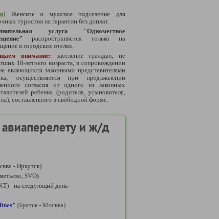
о!
Женское и мужское подселение для
чных туристов на гарантии без доплат.
олнительная услуга "Одноместное
ещение"
распространяется только на
щение в городских отелях.
щаем внимание:
заселение граждан, не
гших 18-летнего возраста, в сопровождении
 не являющихся законными представителями
нка, осуществляется при предъявлении
менного согласия от одного из законных
тавителей ребенка (родителя, усыновителя,
на), составленного в свободной форме.
авиаперелету и ж/д
сква - Иркутск)
метьево, SVO)
IKT) - на следующий день
lines"
(Братск - Москва)