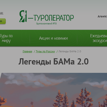
нас
Агентс
ам
Группа компаний ЯТО
Туры по
Ежеднев
Акции и новинки
миру
экскурс
Главная
/
Туры по России
/
Легенды БАМа 2.0
Легенды БАМа 2.0