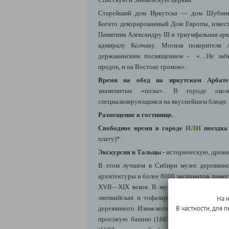
Старейший дом Иркутска — дом Шубиных
Богато декорированный Дом Европы, извес
Памятник Александру III и триумфальная ар
адмиралу Колчаку. Могила покорителя 
державинским посвящением - «…Не забыв
предок, и на Востоке громок».
Время на обед на иркутском Арба
знаменитые «позы». В городе око
специализирующимся на вкуснейшем блюде.
Размещение в гостинице.
Свободное время в городе
ИЛИ
поездка
плату)*.
Экскурсия в Тальцы
- историческую, древ
В этом лучшем в Сибири музее деревянно
архитектуры и более 8000 экспонатов, пове
XVII—XIX веков. В музее 4 деревни: русск
эвенкийская и тофаларская. Среди самых 
На 
В частности, для
деревянного Илимского острога, включаю
проезжую башню (1667 год постройки) и 