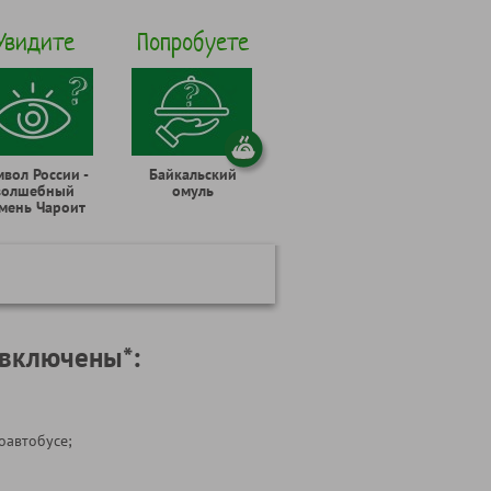
Увидите
Попробуете
мвол России -
Байкальский
волшебный
омуль
мень Чароит
 включены*:
оавтобусе;