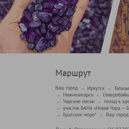
Маршрут
Ваш город
Иркутск
Тальцы
→
→
Нижнеангарск
Северобайк
→
→
Чарские пески
поход к хр
→
→
участок БАМа «Новая Чара — Б
→
Братское море*
Ваш город
→
→