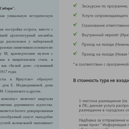
Экскурсии по программе;
 Сибири".
Услуги сопровождающего
шая уникальную историческую
Страхование ответственн
я постройка острога, вместе с
Внутренний перелёт (Ирку
йший архитектурный ансамбль
ода расположен у набережной
Проезд на поезде (Нижнеа
бразован памятником основателю
 III, краеведческим музеем с
Проезд на поезде (Новая Ч
ым в мавританском стиле, и
* в соответствии с программой
м как «Белый дом», служивший
1917 годы.
ристы в Иркутске» образуют
В стоимость тура не входи
й дом Е. Медведниковой, дома
М. Сперанского и другие.
комплекс» включает кварталы
1-местное размещение (по
мятник деревянного зодчества.
в ЛК; данная услуга распро
размещение в городских от
является богато декорированная
тупообразный силуэт наподобие
Надбавка за отправление из
русной колокольней напоминает
ниже пункт " Информация 