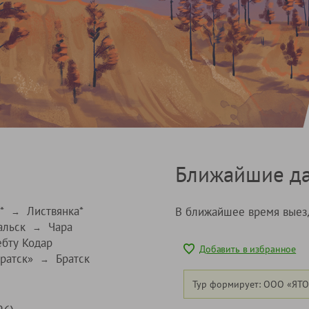
Ближайшие да
*
Листвянка*
В ближайшее время выез
→
альск
Чара
→
ебту Кодар
Добавить в избранное
ратск»
Братск
→
Тур формирует: ООО «ЯТО