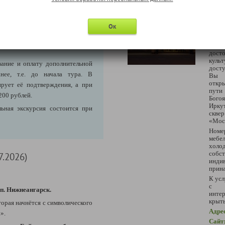
Информация по 
пленного Илимска.
ала.
Свободное время на берегу
Разме
Ок
Гост
истор
Ирку
досто
куль
ание и оплату дополнительной
досту
нее, т.е. до начала тура. В
Вы 
откр
ирует её подтверждения, а при
пут
200 рублей.
Богоя
Ирку
ьная экскурсия состоится при
скве
«Моск
Номе
меб
холо
собст
7.2026)
инд
прин
К усл
с с
 п. Нижнеангарск.
интер
крыты
торая начнётся с символического
Адре
».
Сайт