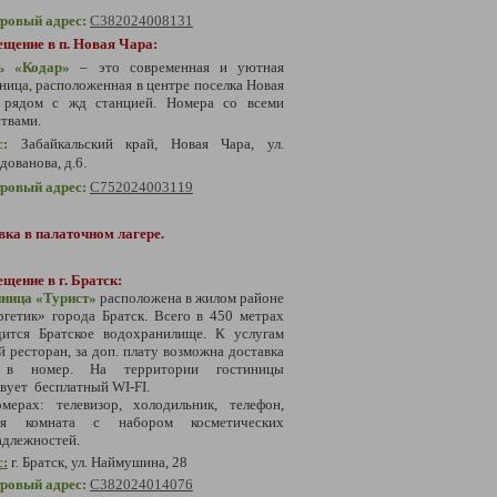
тровый адрес:
С
382024008131
ещение в п. Новая Чара:
ь «Кодар»
– это современная и уютная
ница, расположенная в центре поселка Новая
 рядом с жд станцией. Номера со всеми
твами.
с:
Забайкальский край, Новая Чара, ул.
ованова, д.6.
тровый адрес:
С
752024003119
вка в палаточном лагере.
щение в г. Братск:
иница «Турист»
расположена в жилом районе
гетик» города Братск. Всего в 450 метрах
дится Братское водохранилище. К услугам
й ресторан, за доп. плату возможна доставка
в номер. На территории гостиницы
твует
бесплатный WI-FI.
омерах:
телевизор, холодильник, телефон,
ая комната с набором косметических
адлежностей.
с:
г. Братск, ул. Наймушина, 28
тровый адрес:
С
382024014076