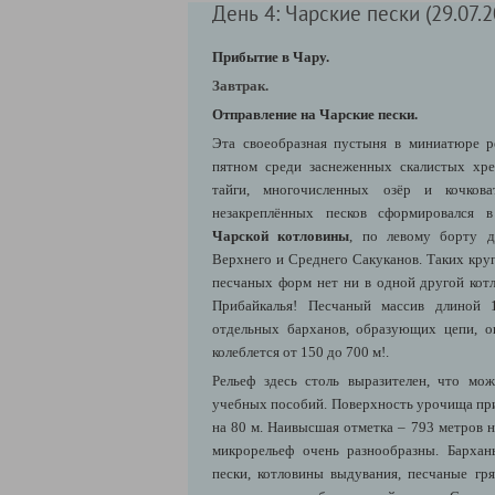
День 4: Чарские пески (29.07.2
Прибытие в Чару.
Завтрак.
Отправление на Чарские пески.
Эта своеобразная пустыня в миниатюре р
пятном среди заснеженных скалистых хре
тайги, многочисленных озёр и кочков
незакреплённых песков сформировался
Чарской котловины
, по левому борту д
Верхнего и Среднего Сакуканов. Таких кру
песчаных форм нет ни в одной другой котл
Прибайкалья! Песчаный массив длиной
отдельных барханов, образующих цепи, о
колеблется от 150 до 700 м!.
Рельеф здесь столь выразителен, что мо
учебных пособий. Поверхность урочища при
на 80 м. Наивысшая отметка – 793 метров 
микрорельеф очень разнообразны. Бархан
пески, котловины выдувания, песчаные г