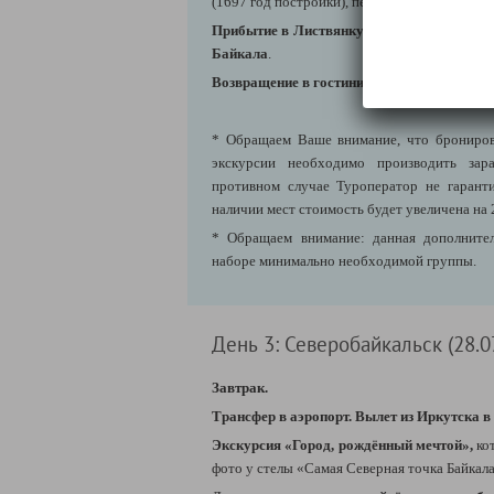
(1697 год постройки), перевезённых из зато
Прибытие в Листвянку
- главный порт Байк
Байкала
.
Возвращение в гостиницу.
* Обращаем Ваше внимание, что брониров
экскурсии необходимо производить зара
противном случае Туроператор не гарант
наличии мест стоимость будет увеличена на 
* Обращаем внимание: данная дополнител
наборе минимально необходимой группы.
День 3: Северобайкальск (28.0
Завтрак.
Трансфер в аэропорт. Вылет из Иркутска в
Экскурсия «Город, рождённый мечтой»,
ко
фото у стелы «Самая Северная точка Байкала