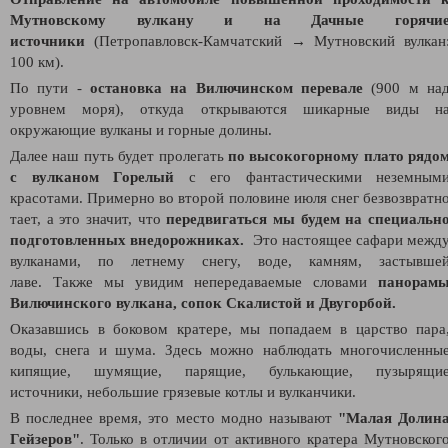
Мутновскому вулкану и на Дачные горячи
источники
(Петропавловск-Камчатский
→ Мутновский вулкан
100 км).
По пути -
остановка на Вилючинском перевале
(900 м на
уровнем моря), откуда открываются шикарные виды н
окружающие вулканы и горные долины.
Далее наш путь будет пролегать
по высокогорному плато рядо
с вулканом Горелый
с его фантастическими неземным
красотами. Примерно во второй половине июля снег безвозвратн
тает, а это значит, что
передвигаться мы будем на специальн
подготовленных внедорожниках.
Это настоящее сафари межд
вулканами, по летнему снегу, воде, камням, застывше
лаве. Также мы увидим непередаваемые словами
панорам
Вилючинского вулкана, сопок Скалистой и Двугорбой.
Оказавшись в боковом кратере, мы попадаем в царство пара
воды, снега и шума. Здесь можно наблюдать многочисленны
кипящие, шумящие, парящие, булькающие, пузырящи
источники, небольшие грязевые котлы и вулканчики.
В последнее время, это место модно называют
"Малая Долин
Гейзеров"
. Только в отличии от активного кратера Мутновског