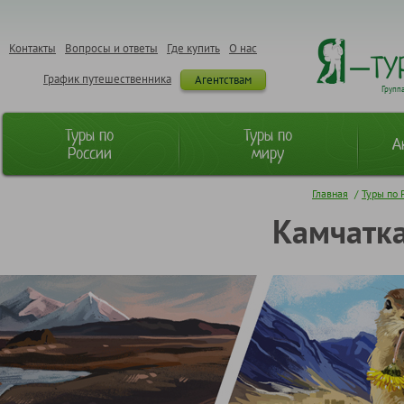
Контакты
Вопросы и ответы
Где купить
О нас
График путешественника
Агентствам
Групп
Туры по
Туры по
А
России
миру
Главная
/
Туры по 
Камчатка