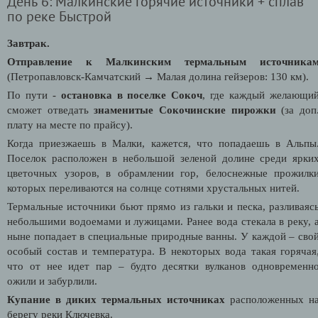
День 6: Малкинские горячие источники + сплав
по реке Быстрой
Завтрак.
Отправление к Малкинским термальным источника
(Петропавловск-Камчатский → Малая долина гейзеров: 130 км).
По пути -
остановка в поселке Сокоч
, где каждый желающи
сможет отведать
знаменитые Сокочинские пирожки
(за доп
плату на месте по прайсу).
Когда приезжаешь в Малки, кажется, что попадаешь в Альпы
Поселок расположен в небольшой зеленой долине среди ярки
цветочных узоров, в обрамлении гор, белоснежные прожилк
которых переливаются на солнце сотнями хрустальных нитей.
Термальные источники бьют прямо из гальки и песка, разливаяс
небольшими водоемами и лужицами. Ранее вода стекала в реку, 
ныне попадает в специальные природные ванны. У каждой – сво
особый состав и температура. В некоторых вода такая горячая
что от нее идет пар – будто десятки вулканов одновременн
ожили и забурлили.
Купание в диких термальных источниках
расположенных н
берегу реки Ключевка.