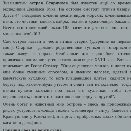
Знаменитый
остров Старичков
был известен ещё со време
экспедиции Джеймса Кука. На острове смотрят птичьи базары
Здесь 44 гнездовые колонии десяти видов морских колониальны
птиц: это чистики, моевки, кайры, ипатки и краснолицые бакланы
Всего на острове живёт около 183 тысяч птиц, то есть одна пята
миллиона особей!!!
Сам остров назван в честь птицы старик (ударение на первы
слог). Старики - дальние родственники тупиков и топориков 
также живут в норах. Необычные для европейцев птичк
привлекали внимание путешественников еще в XVIII веке. Вот ка
описывает их Георг Стеллер: "Они еще глупее урилов, и ловят и
ещё более смешным способом, а именно: человек, одетый 
камчатскую кухлянку, то есть плащевидное платье, садится н
берегу под каким-нибудь утесом и сидит там неподвижно, тогд
птицы кучами залезают под полы его кухлянки, чтобы та
переночевать, после этого охотник ловит одну за другой".
Очень богат и животный мир острова - здесь на прибрежны
рифах устроили лежбища тюлень Стейнегера - антур (занесен 
Красную книгу Камчатки), и ларга; в прибрежных водах обитаю
касатки и дельфины.
Горячий обед на борту судна.