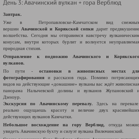
День 3: Авачинский вулкан + гора Верблюд
Завтрак.
Уже в Петропавловске-Камчатском вид снежны
вершин
Авачинской и Корякской сопки
дарит предвкушени
волшебства. Сегодня мы отправимся навстречу вулканически
конусам, внутри которых бурлит и волнуется неуправляема
природная стихия.
Отправление к подножию Авачинского и Корякског
вулканов.
По пути -
остановки в живописных местах дл
фотографирования
и рассказов гида. Помимо потрясающи
видов на действующие «домашние» вулканы вас ждёт живописна
панорама Налычевской долины и вулканов Жупановский 
Дзензур.
Экскурсия по Авачинскому перевалу.
Здесь на перевал
реально ощущаешь красоту и величие двух красивейши
действующих вулканов Камчатки.
Небольшое восхождение на гору Верблюд
, откуда можн
увидеть Авачинскую бухту и силуэт вулкана Вилючинский.