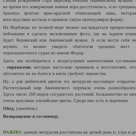
Своим рождением Гора Верблюд обязана Авачинскому вулкану 
во время его извержения земная кора расступилась, и из трещин
брызнул фонтан ярко-красной обжигающей лавы, котора
впоследствии застыла и приняла такую причудливую форму.
На Верблюде по полной мере можно наслаждаться прекрасным
пейзажами и сделать эксклюзивные фото, где на заднем план
будет Корякский или Авачинский вулкан. А если вести себя н
шумно, то можно увидеть обитателя здешних мест 
черношапочного сурка по имени Федор.
Здесь мы пообщаемся с вездесущими камчатскими сусликам
-
евражками
, которые настолько привыкли к посетителям, чт
абсолютно их не боятся и нагло требуют лакомства.
Ну, а для любителей цветов эта экскурсия настоящее открытие
Растительный мир Авачинского перевала очень разнообразен
Здесь около 260 видов сосудистых растений, большинство из ни
очень красивые альпийские цветы. Среди них есть и эндемики.
Обед.
(ланчбокс)
Возвращение в гостиницу.
ВАЖНО:
данная экскурсия рассчитана на целый день (с утра и д