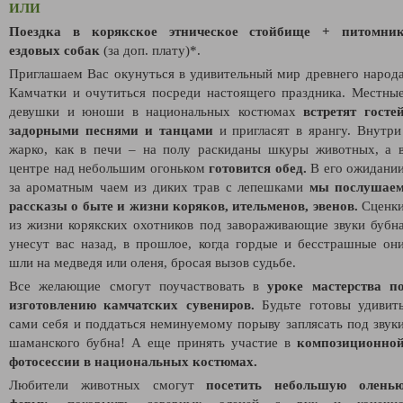
ИЛИ
Поездка в корякское этническое стойбище + питомни
ездовых собак
(за доп. плату)*.
Приглашаем Вас окунуться в удивительный мир древнего народ
Камчатки и очутиться посреди настоящего праздника. Местны
девушки и юноши в национальных костюмах
встретят госте
задорными песнями и танцами
и пригласят в ярангу. Внутр
жарко, как в печи – на полу раскиданы шкуры животных, а 
центре над небольшим огоньком
готовится обед.
В его ожидани
за ароматным чаем из диких трав с лепешками
мы послушае
рассказы о быте и жизни коряков, ительменов, эвенов.
Сценк
из жизни корякских охотников под завораживающие звуки бубн
унесут вас назад, в прошлое, когда гордые и бесстрашные он
шли на медведя или оленя, бросая вызов судьбе.
Все желающие смогут поучаствовать в
уроке мастерства п
изготовлению камчатских сувениров.
Будьте готовы удивит
сами себя и поддаться неминуемому порыву заплясать под звук
шаманского бубна! А еще принять участие в
композиционно
фотосессии в национальных костюмах.
Любители животных смогут
посетить небольшую олень