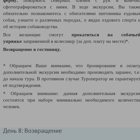
ферму
, покормить северных оленей с рук и конечн
сфотографироваться с ними. В ходе экскурсии, Вы такж
обязательно познакомитесь с обитателями питомника ездовы
собак, узнаете о различных породах, о видах ездового спорта 
об истории собаководства.
Все желающие смогут
прокатиться на собачье
упряжке
запряженной в колесницу (за доп. плату на месте)*.
Возвращение в гостиницу.
* Обращаем Ваше внимание, что бронирование и оплат
дополнительной экскурсии необходимо производить заранее, т.е
до начала тура. В противном случае Туроператор не гарантируе
её подтверждения.
* Обращаем внимание: данная дополнительная экскурси
состоится при наборе минимально необходимого количеств
человек.
День 8: Возвращение