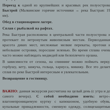
Переезд к
одной из крупнейших и красивых рек полуостров
Быстрой
(Малкинские горячие источники → река Быстрая: 1
км).
Обед в стационарном лагере.
Сплав с рыбалкой на рафтах.
Река Быстрая расположена в центральной части полуострова 
протекает по нетронутым живописным местам. Первозданна
красота диких мест, несложные мелкие перекаты, протоки 
небольшие островки, поросшие зеленью. Во время сплава очен
часто можно наблюдать медведей или белоплечего орлана.
В зависимости от сезона, на спиннинг можно поймать нерку
горбушу, кету, кижуча, гольца, хариуса, микижу. Все это делае
сплав по реке Быстрой интересным и увлекательным.
Возвращение в гостиницу.
ВАЖНО:
данная экскурсия рассчитана на целый день (с утра и д
самого вечера).
С собой необходимо иметь:
ветро-
влагонепроницаемую куртку с капюшоном, удобную обувь
купальные принадлежности, сменную одежду, солнцезащитны