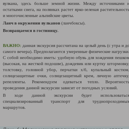
вулкана, здесь больше земной жизни. Между источниками 
остатками снега, на полянках растет ярко-зеленая растительност
и многочисленные альпийские цветы.
Ланч в окружении вулканов
(ланчбоксы).
Возвращаемся в гостиницу.
ВАЖНО:
данная экскурсия рассчитана на целый день (с утра и д
самого вечера). Предполагаются умеренные физические нагрузки
С собой необходимо иметь: удобную обувь для хождения пешко
(высокая, на жесткой подошве), дождевик или куртку штормовку
толстовку, головной убор, перчатки х/б, купальный костюм
солнцезащитные очки, солнцезащитный крем, личную аптечку
репелленты. Рекомендуем одеваться тепло.
Вероятност
проведения данной экскурсии зависит от погодных условий.
В ходе данной экскурсии будет использоватьс
специализированный транспорт для труднопроходимы
маршрутов.