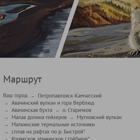
Маршрут
Ваш город
Петропавловск-Камчатский
→
Авачинский вулкан и гора Верблюд
→
Авачинская бухта
о. Старичков
→
→
Малая долина гейзеров
Мутновский вулкан
→
→
Малкинские термальные источники
→
сплав на рафтах по р. Быстрой*
→
Корякское этническое стойбище*
→