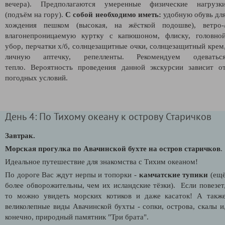
вечера). Предполагаются умеренные физические нагрузк
(подъём на гору).
С собой необходимо иметь:
удобную обувь дл
хождения пешком (высокая, на жёсткой подошве), ветро-
влагонепроницаемую куртку с капюшоном, флиску, головно
убор, перчатки х/б, солнцезащитные очки, солнцезащитный крем
личную аптечку, репелленты. Рекомендуем одеватьс
тепло.
Вероятность проведения данной экскурсии зависит о
погодных условий.
День 4: По Тихому океану к острову Старичков
Завтрак
.
Морская прогулка по Авачинской бухте на остров старичков
.
Идеальное путешествие для знакомства с Тихим океаном!
По дороге Вас ждут нерпы и топорки -
камчатские тупики
(ещ
более обворожительны, чем их исландские тёзки). Если повезет
то можно увидеть морских котиков и даже касаток! А такж
великолепные виды Авачинской бухты - сопки, острова, скалы и
конечно, природный памятник "Три брата".