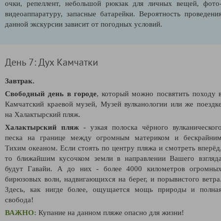
очки, репеллент, небольшой рюкзак для личных вещей, фото
видеоаппаратуру, запасные батарейки.
Вероятность проведени
данной экскурсии зависит от погодных условий.
День 7: Дух Камчатки
Завтрак.
Свободный день в городе
, который можно посвятить походу 
Камчатский краевой музей, Музей вулканологии или же поездк
на Халактырский пляж.
Халактырский пляж
- узкая полоска чёрного вулканическог
песка на границе между огромным материком и бескрайни
Тихим океаном. Если стоять по центру пляжа и смотреть вперёд
то ближайшим кусочком земли в направлении Вашего взгляд
будут Гавайи. А до них - более 4000 километров огромны
бирюзовых волн, надвигающихся на берег, и порывистого ветра
Здесь, как нигде более, ощущается мощь природы и полна
свобода!
ВАЖНО:
Купание на данном пляже опасно для жизни!