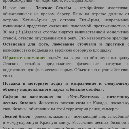
происхождения - он ждёт своих исследователей.
И вот они -
Ленские Столбы
- кембрийские известняки
обнажающиеся на правом берегу Лены на отрезке долины о
острова Хатын-Арыы до острова Тит-Арыы, непрерывно
колоннадой предстают сказочной панорамой протяженностью 
30 км (!!!).Издалека столбы видятся величественной монолитно
стеной, отвесно опускающейся в реку. Это невероятное зрелище
Остановки для фото, любование столбами и прогулки
возможностью подъёма на верхнюю обзорную площадку.
Обратите внимание:
подъём на верхнюю обзорную площадк
Ленских столбов предполагает физические нагрузки 
подготовленную физическую форму. Объективно оценивайте сво
силы.
Посадка в моторную лодку и отправление к следующем
объекту национального парка «Ленские столбы».
Сафари на вагончиках по «Усть-Буотама»
-
питомник
лесных бизонов
. Животных завезли сюда из Канады, поскольк
свои бизоны, обитавших на этой территории ранее, вымерли.
Лесной бизон
- ровесник мамонта - исчезающий вид, занесённы
в международную Красную книгу. Расселение лесных бизонов 
Якутии связано с возрождением бизонов на исторической родине