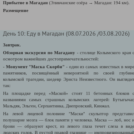
Прибытие в Магадан
(Эликчанские озёра → Магадан: 194 км).
Размещение
День 10: Еду в Магадан (08.07.2026 /03.08.2026)
Завтрак.
Обзорная экскурсия по Магадану
- столице Колымского края 
осмотром важнейших достопримечательностей:
- Монумент "Маска Скорби"
- один из самых известных в мир
памятников, посвящённый невероятной по своей глубин
колымской трагедии, шедевр Эрнста Неизвестного. Он выгляди
так:
На площадке перед «Маской» стоят 11 бетонных блоков 
названиями самых страшных колымских лагерей: Бутыгычаг
Мальдяк, Эльген, Серпантинка, Днепровский, Кинжал.
На левой лицевой половине "Маски" скульптор представи
полушарие мозга — блок памяти у человека. Маска — лоб, нос 
брови — образуют крест, из левого глаза течет слеза в вид
людских голов. В пустой правой глазнице — импровизированны