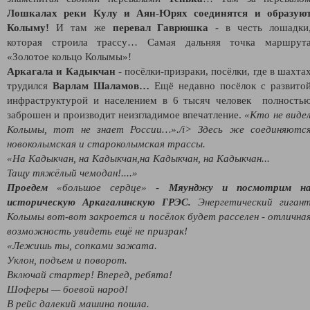
Лошкалах реки Кулу и Аян-Юрях соединятся и образую
Колыму!
И там же
перевал Гаврюшка
- в честь лошадки
которая строила трассу… Самая дальняя точка маршрут
«Золотое кольцо Колымы»!
Аркагала и Кадыкчан
- посёлки-призраки, посёлки, где в шахта
трудился
Варлам Шаламов…
Ещё недавно посёлок с развито
инфраструктурой и населением в 6 тысяч человек полность
заброшен и производит неизгладимое впечатление.
«Кто не виде
Колымы, тот не знает России…»./i> Здесь же соединяютс
новоколымская и староколымская трассы.
«На Кадыкчан, на Кадыкчан,на Кадыкчан, на Кадыкчан...
Тащу тяжёлый чемодан!....»
Проедем
«
большое сердце
»
-
Мяунджу и
посмотрим н
историческую Аркагалинскую ГРЭС.
Энергетический гиган
Колымы вот-вот закроется и посёлок будет расселен - отлична
возможность увидеть ещё не призрак!
«Лежишь ты, сопками зажата.
Уклон, подъем и поворот.
Включай стартер! Вперед, ребята!
Шоферы — боевой народ!
В рейc далекий машина пошла.