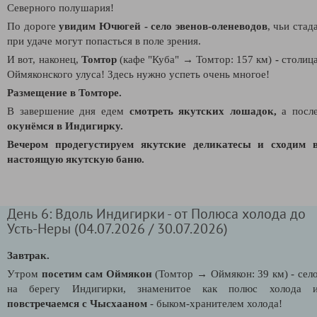
Северного полушария!
По дороге
увидим Ючюгей - село эвенов-оленеводов
, чьи стад
при удаче могут попасться в поле зрения.
И вот, наконец,
Томтор
(кафе "Куба" → Томтор: 157 км)
-
столиц
Оймяконского улуса! Здесь нужно успеть очень многое!
Размещение в Томторе.
В завершение дня едем
смотреть якутских лошадок,
а посл
окунёмся в Индигирку.
Вечером продегустируем якутские деликатесы и сходим 
настоящую якутскую баню.
День 6: Вдоль Индигирки - от Полюса холода до
Усть-Неры (04.07.2026 / 30.07.2026)
Завтрак.
Утром
посетим сам Оймякон
(Томтор → Оймякон: 39 км) - сел
на берегу Индигирки, знаменитое как полюс холода 
повстречаемся с Чысхааном
- быком-хранителем холода!