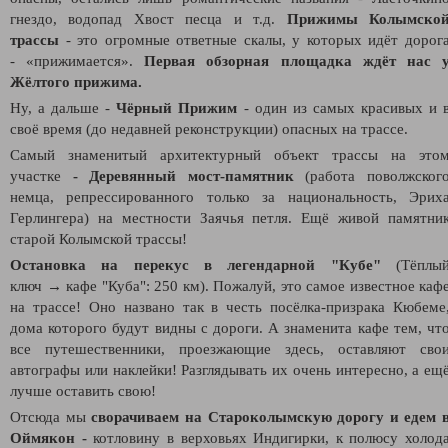
гнездо, водопад Хвост песца и т.д.
Прижимы Колымско
трассы
- это огромные ответные скалы, у которых идёт дорог
- «прижимается».
Первая обзорная площадка ждёт нас 
Жёлтого прижима.
Ну, а дальше -
Чёрный Прижим
- один из самых красивых и 
своё время (до недавней реконструкции) опасных на трассе.
Самый знаменитый архитектурный объект трассы на это
участке
- Деревянный мост-памятник
(работа поволжског
немца, репрессированного только за национальность, Эрих
Герлингера) на местности Заячья петля. Ещё живой памятни
старой Колымской трассы!
Остановка на перекус в легендарной "Кубе"
(Тёплы
ключ → кафе "Куба": 250 км). Пожалуй, это самое известное каф
на трассе! Оно названо так в честь посёлка-призрака Кюбеме
дома которого будут видны с дороги. А знаменита кафе тем, чт
все путешественники, проезжающие здесь, оставляют сво
автографы или наклейки! Разглядывать их очень интересно, а ещ
лучше оставить свою!
Отсюда мы
сворачиваем на Староколымскую дорогу и едем 
Оймякон -
котловину в верховьях Индигирки, к полюсу холод