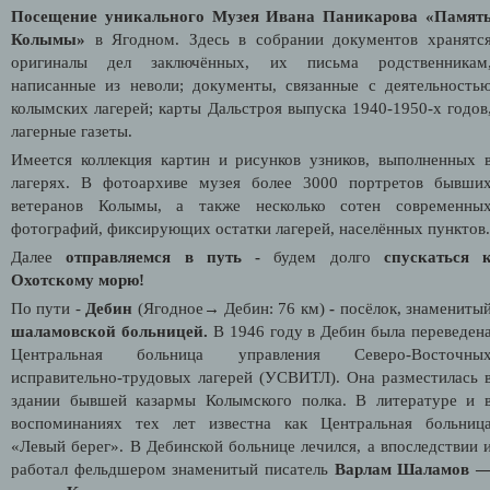
Посещение уникального Музея Ивана Паникарова «Памят
Колымы»
в Ягодном. Здесь в собрании документов хранятс
оригиналы дел заключённых, их письма родственникам
написанные из неволи; документы, связанные с деятельность
колымских лагерей; карты Дальстроя выпуска 1940-1950-х годов
лагерные газеты.
Имеется коллекция картин и рисунков узников, выполненных 
лагерях. В фотоархиве музея более 3000 портретов бывши
ветеранов Колымы, а также несколько сотен современны
фотографий, фиксирующих остатки лагерей, населённых пунктов.
Далее
отправляемся в путь -
будем долго
спускаться 
Охотскому морю!
По пути -
Дебин
(Ягодное→ Дебин: 76 км)
-
посёлок, знамениты
шаламовской больницей.
В 1946 году в Дебин была переведен
Центральная больница управления Северо-Восточны
исправительно-трудовых лагерей (УСВИТЛ). Она разместилась 
здании бывшей казармы Колымского полка. В литературе и 
воспоминаниях тех лет известна как Центральная больниц
«Левый берег». В Дебинской больнице лечился, а впоследствии 
работал фельдшером знаменитый писатель
Варлам Шаламов 