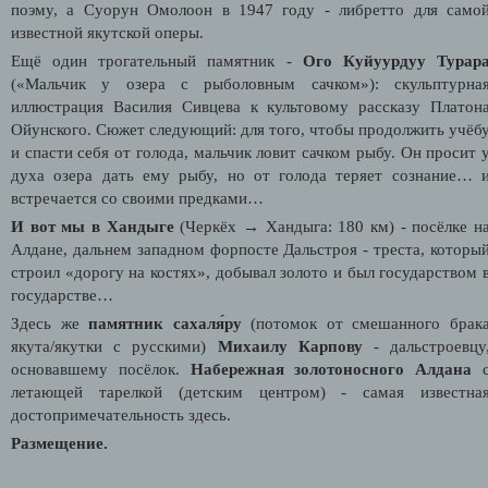
поэму, а Суорун Омолоон в 1947 году - либретто для само
известной якутской оперы.
Ещё один трогательный памятник -
Ого Куйуурдуу Турар
(«Мальчик у озера с рыболовным сачком»): скульптурна
иллюстрация Василия Сивцева к культовому рассказу Платон
Ойунского. Сюжет следующий: для того, чтобы продолжить учёб
и спасти себя от голода, мальчик ловит сачком рыбу. Он просит 
духа озера дать ему рыбу, но от голода теряет сознание… 
встречается со своими предками…
И вот мы в Хандыге
(Черкёх → Хандыга: 180 км)
- посёлке н
Алдане, дальнем западном форпосте Дальстроя - треста, которы
строил «дорогу на костях», добывал золото и был государством 
государстве…
Здесь же
памятник сахаля́ру
(потомок от смешанного брак
якута/якутки с русскими)
Михаилу Карпову
- дальстроевцу
основавшему посёлок.
Набережная золотоносного Алдана
летающей тарелкой (детским центром) - самая известна
достопримечательность здесь.
Размещение.