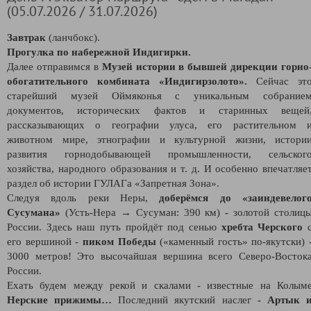
(05.07.2026 / 31.07.2026)
Завтрак
(ланчбокс).
Прогулка по набережной Индигирки.
Далее отправимся в
Музей истории в бывшей дирекции горно
обогатительного комбината «Индигирзолото».
Сейчас эт
старейший музей Оймяконья с уникальным собрание
документов, исторических фактов и старинных вещей
рассказывающих о географии улуса, его растительном 
животном мире, этнографии и культурной жизни, истори
развития горнодобывающей промышленности, сельског
хозяйства, народного образования и т. д. И особенно впечатляе
раздел об истории ГУЛАГа «Запретная Зона».
Следуя вдоль реки Неры,
доберёмся до
«
заиндевелог
Сусумана
»
(Усть-Нера → Сусуман: 390 км)
-
золотой столиц
России. Здесь наш путь пройдёт под сенью
хребта Черского
его вершиной -
пиком Победы
(«каменный гость» по-якутски) 
3000 метров! Это высочайшая вершина всего Северо-Восток
России.
Ехать будем между рекой и скалами - известные на Колым
Нерские прижимы…
Последний якутский наслег
- Артык 