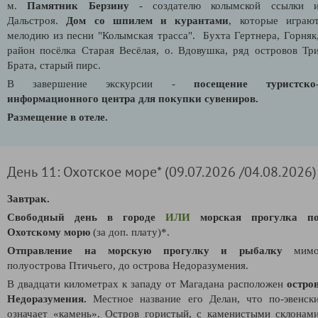
м.
Памятник Берзину
- создателю колымской ссылки 
Дальстроя.
Дом со шпилем и курантами
, которые играю
мелодию из песни "Колымская трасса". Бухта Гертнера, Горняк
район посёлка Старая Весёлая, о. Вдовушка, ряд островов Тр
Брата, старый пирс.
В завершение экскурсии -
посещение туристско
информационного центра для покупки сувениров.
Размещение в отеле.
День 11: Охотское море* (09.07.2026 /04.08.2026)
Завтрак.
Свободный день в городе
ИЛИ
морская прогулка п
Охотскому морю
(за доп. плату)*.
Отправление на морскую прогулку и рыбалку
мим
полуострова Птичьего, до острова Недоразумения.
В двадцати километрах к западу от Магадана расположен
остро
Недоразумения.
Местное название его Делан, что по-эвенск
означает «камень». Остров гористый, с каменистыми склонам