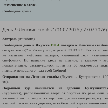
Размещение в отеле.
Свободное время.
День 3: Ленские столбы* (01.07.2026 / 27.07.2026)
Завтрак.
(ланчбокс)
Свободный день в Якутске
ИЛИ
поездка к Ленским столба
(за доп. плату)* - объекту под охраной ЮНЕСКО. Как их тольк
не называют: «чёртовы пальцы», «каменный лес», «каменна
симфония». Но название здесь не главное, а главное - эт
поразительные, растянувшиеся почти на 30 километров вид
главного природного чуда всей Сибири!
Отправление на Ленские столбы
(Якутск → Булгунняхтах: 10
км).
Лодочный тур начинается из деревни Булгунняхта
(Курганная), расположенной вверх от Якутска по реке Лена 
названной так, потому что в верховье одноименной речки, в усть
которой расположена деревня, есть большой курган непонятног