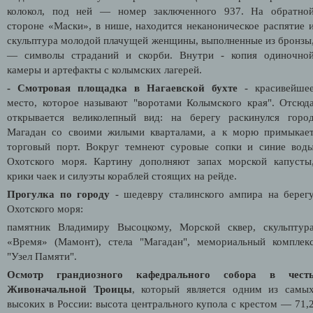
колокол, под ней — номер заключенного 937. На обратно
стороне «Маски», в нише, находится неканоническое распятие 
скульптура молодой плачущей женщины, выполненные из бронзы
— символы страданий и скорби. Внутри - копия одиночно
камеры и артефакты с колымских лагерей.
- Смотровая площадка в Нагаевской бухте
- красивейше
место, которое называют "воротами Колымского края". Отсюд
открывается великолепный вид: на берегу раскинулся горо
Магадан со своими жилыми кварталами, а к морю примыкае
торговый порт. Вокруг темнеют суровые сопки и синие вод
Охотского моря. Картину дополняют запах морской капусты
крики чаек и силуэты кораблей стоящих на рейде.
Прогулка по городу
- шедевру сталинского ампира на берег
Охотского моря:
памятник Владимиру Высоцкому, Морской сквер, скульптур
«Время» (Мамонт), стела "Магадан", мемориальный комплек
"Узел Памяти".
Осмотр грандиозного кафедрального собора в чест
Живоначальной Троицы
, который является одним из самы
высоких в России: высота центрального купола с крестом — 71,