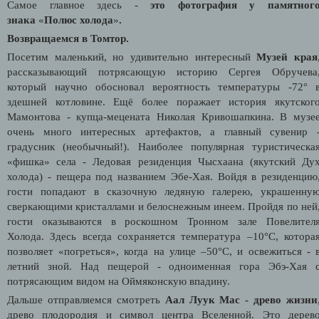
Самое главное здесь -
это фотография у памятног
знака
«
Полюс холода
»
.
Возвращаемся в Томтор.
Посетим маленький, но удивительно интересный
Музей края
рассказывающий потрясающую историю Сергея Обручева
который научно обосновал вероятность температуры -72° 
здешней котловине. Ещё более поражает история якутског
Мамонтова - купца-мецената Николая Кривошапкина. В музе
очень много интересных артефактов, а главный сувенир 
градусник (необычный!). Наиболее популярная туристическа
«фишка» села - Ледовая резиденция Чысхаана (якутский Ду
холода) - пещера под названием Эбе-Хая. Войдя в резиденцию
гости попадают в сказочную ледяную галерею, украшенну
сверкающими кристаллами и белоснежным инеем. Пройдя по ней
гости оказываются в роскошном Тронном зале Повелител
Холода. Здесь всегда сохраняется температура –10°С, котора
позволяет «погреться», когда на улице –50°С, и освежиться - 
летний зной. Над пещерой - одноименная гора Эбэ-Хая 
потрясающим видом на Оймяконскую впадину.
Дальше отправляемся смотреть
Аал Луук Мас
- древо жизни
древо плодородия и символ центра Вселенной. Это дерев