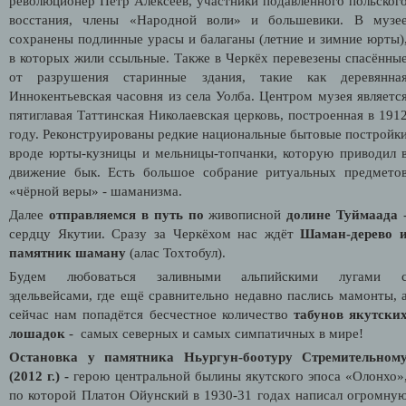
революционер Петр Алексеев, участники подавленного польског
восстания, члены «Народной воли» и большевики. В музе
сохранены подлинные урасы и балаганы (летние и зимние юрты)
в которых жили ссыльные. Также в Черкёх перевезены спасённы
от разрушения старинные здания, такие как деревянна
Иннокентьевская часовня из села Уолба. Центром музея являетс
пятиглавая Таттинская Николаевская церковь, построенная в 191
году. Реконструированы редкие национальные бытовые постройк
вроде юрты-кузницы и мельницы-топчанки, которую приводил 
движение бык. Есть большое собрание ритуальных предмето
«чёрной веры» - шаманизма.
Далее
отправляемся в путь по
живописной
долине Туймаада
сердцу Якутии. Сразу за Черкёхом нас ждёт
Шаман-дерево 
памятник шаману
(алас Тохтобул).
Будем любоваться заливными альпийскими лугами 
эдельвейсами, где ещё сравнительно недавно паслись мамонты, 
сейчас нам попадётся бесчестное количество
табунов якутски
лошадок
- самых северных и самых симпатичных в мире!
Остановка у памятника Ньургун-боотуру Стремительном
(2012 г.) -
герою центральной былины якутского эпоса «Олонхо»
по которой Платон Ойунский в 1930-31 годах написал огромну