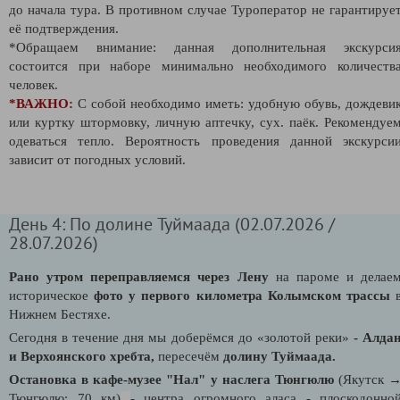
до начала тура. В противном случае Туроператор не гарантируе
её подтверждения.
*Обращаем внимание: данная дополнительная экскурси
состоится при наборе минимально необходимого количеств
человек.
*
ВАЖНО:
С собой необходимо иметь: удобную обувь, дождеви
или куртку штормовку, личную аптечку, сух. паёк. Рекомендуе
одеваться тепло. Вероятность проведения данной экскурси
зависит от погодных условий.
День 4: По долине Туймаада (02.07.2026 /
28.07.2026)
Рано утром переправляемся через Лену
на пароме и делае
историческое
фото у первого километра Колымском трассы
Нижнем Бестяхе.
Сегодня в течение дня мы доберёмся до «золотой реки»
- Алда
и
Верхоянского хребта,
пересечём
долину Туймаада.
Остановка в кафе-музее "Нал" у наслега Тюнгюлю
(Якутск 
Тюнгюлю: 70 км)
- центра огромного аласа - плоскодонно