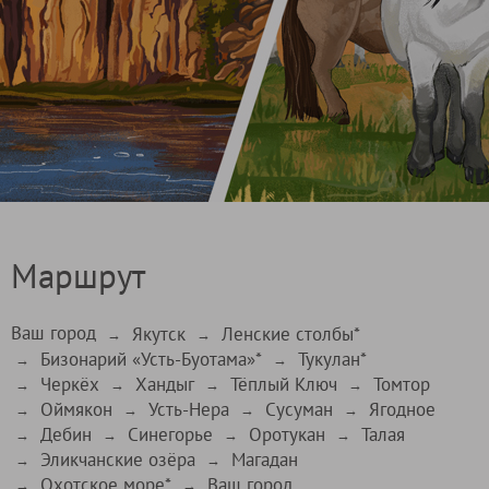
Маршрут
Ваш город
Якутск
Ленские столбы*
→
→
Бизонарий «Усть-Буотама»*
Тукулан*
→
→
Черкёх
Хандыг
Тёплый Ключ
Томтор
→
→
→
→
Оймякон
Усть-Нера
Сусуман
Ягодное
→
→
→
→
Дебин
Синегорье
Оротукан
Талая
→
→
→
→
Эликчанские озёра
Магадан
→
→
Охотское море*
Ваш город
→
→