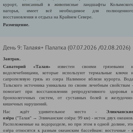
курорт, вписанный в живописные ландшафты Колымског
нагорья, имеет всё необходимое для полноценног
восстановления и отдыха на Крайнем Севере.
Размещение.
День 9: Талаяя+ Палатка (07.07.2026 /02.08.2026)
Завтрак.
Санаторий «Талая»
известен своими грязевыми 
водолечебницами, которые используют термальные ключи 
сапропелевую грязь из озера Налимное вблизи курорта. Вод
Тальского источника уникальна по своим лечебным свойствам 
помогает при восстановлении репродуктивного здоровья 
бронхолегочных систем, от суставных болей и желудочно
кишечных нарушений.
Нас ждёт удивительное место -
Эликчански
озёра
("Талая" → Эликчанские озёра: 99 км) - исток двух океанов
Расположенные на водоразделе, но при этом в одной долине, эт
озёра относятся к разным океанским бассейнам: восточные - 