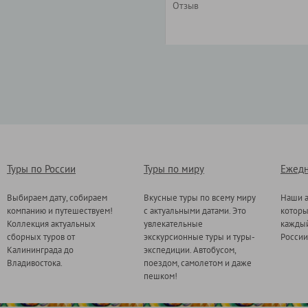
Туры по России
Туры по миру
Ежедн
Выбираем дату, собираем
Вкусные туры по всему миру
Наши а
компанию и путешествуем!
с актуальными датами. Это
котор
Коллекция актуальных
увлекательные
каждый
сборных туров от
экскурсионные туры и туры-
России
Калининграда до
экспедиции. Автобусом,
Владивостока.
поездом, самолетом и даже
пешком!