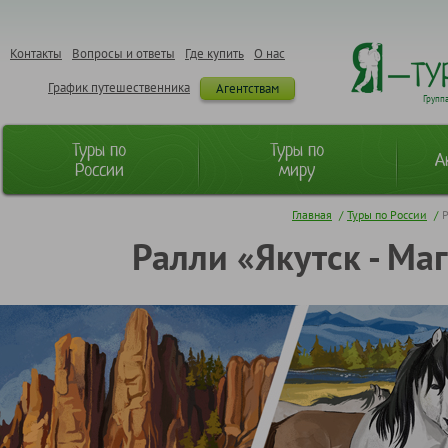
Контакты
Вопросы и ответы
Где купить
О нас
График путешественника
Агентствам
Групп
Туры по
Туры по
А
России
миру
Главная
/
Туры по России
/
Р
Ралли «Якутск - Ма