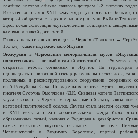
ложбине, которая обычно являлась центром 1-2 якутских родов
Известен он стал в XVII веке, когда тут поселился белый (тот
который общается с верхним миром) шаман Быйанг-Тенгюлгэ
Здесь целая экспозиция якутской жизни, лошадками, священным
камнями и лавкой древностей.
Главная цель сегодняшнего дня -
Черкёх
(Тюнгюлю → Черкёх
153 км)
- самое якутское село Якутии
Экскурсия в Черкёхский мемориальный музей «Якутска
политссылка»
— первый и самый известный из трёх музеев по
открытым небом, созданных в Якутии. На территории 
одиннадцать с половиной гектар размещены несколько десятко
подлинных и реконструированных сооружений, собранных с
всей Республики Саха. По идее вдохновителя музея - якутског
писателя Суоруна Омоллоона (Д.К. Сивцева) жители Таттинског
улуса свозили в Черкёх материальные объекты, связанные 
историей политической ссылки. Якутия стала местом ссылки уж
в XVII веке, а среди «политических» всегда было мног
образованных людей, начиная с Радищева и декабристов. Сред
самых известных якутских ссыльных — писатели Никола
Чернышевский и Владимир Короленко, первый рабочий