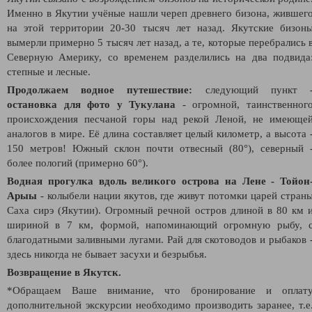
Именно в Якутии учёные нашли череп древнего бизона, жившег
на этой территории 20-30 тысяч лет назад. Якутские бизон
вымерли примерно 5 тысяч лет назад, а те, которые перебрались 
Северную Америку, со временем разделились на два подвида
степные и лесные.
Продолжаем водное путешествие:
следующий пункт 
остановка для фото у Тукулана
- огромной, таинственног
происхождения песчаной горы над рекой Леной, не имеюще
аналогов в мире. Её длина составляет целый километр, а высота 
150 метров! Южный склон почти отвесный (80°), северный 
более пологий (примерно 60°).
Водная прогулка вдоль великого острова на Лене - Тойон
Арыы
- колыбели нации якутов, где живут потомки царей стран
Саха сирэ (Якутии). Огромный речной остров длиной в 80 км 
шириной в 7 км, формой, напоминающий огромную рыбу, 
благодатными заливными лугами. Рай для скотоводов и рыбаков 
здесь никогда не бывает засухи и безрыбья.
Возвращение в Якутск.
*Обращаем Ваше внимание, что бронирование и оплат
дополнительной экскурсии необходимо производить заранее, т.е