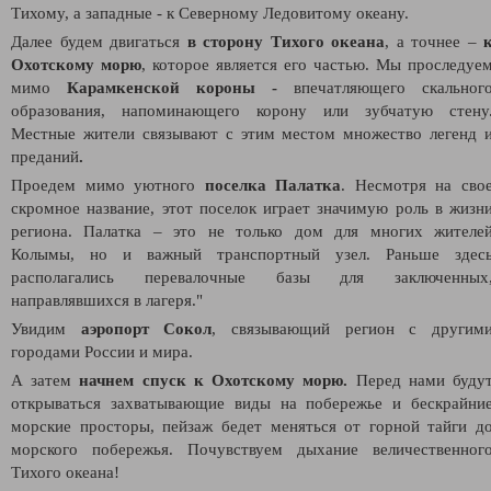
Тихому, а западные - к Северному Ледовитому океану.
Далее
будем двигаться
в сторону Тихого океана
, а точнее –
Охотскому морю
, которое является его частью. Мы
проследуе
мимо
Карамкенской короны -
впечатляющего скальног
образования, напоминающего корону или зубчатую стену
Местные жители связывают с этим местом множество легенд 
преданий
.
Проедем мимо уютного
поселка
Палатка
. Несмотря на сво
скромное название, этот поселок играет значимую роль в жизн
региона. Палатка – это не только дом для многих жителе
Колымы, но и важный транспортный узел. Раньше здес
располагались перевалочные базы для заключенных
направлявшихся в лагеря."
Увидим
аэропорт Сокол
, связывающий регион с другим
городами России и мира.
А затем
начнем спуск к Охотскому морю.
Перед нами буду
открываться захватывающие виды на побережье и бескрайни
морские просторы, пейзаж бедет меняться от горной тайги д
морского побережья. Почувствуем дыхание величественног
Тихого океана!