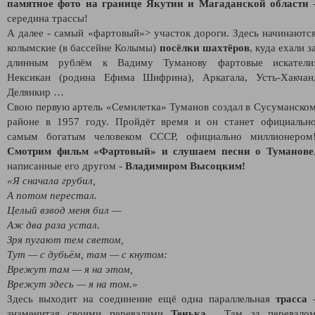
памятное фото на границе Якутии и Магаданской области
середина трассы!
А далее - самый «
фартовый
»>
участок дороги. Здесь начинаютс
колымские (в бассейне Колымы)
посёлки шахтёров
, куда ехали з
длинным рублём
к Вадиму Туманову фартовые искатели
Нексикан (родина Ефима Шифрина), Аркагала, Усть-Хакчан
Делянкир …
Свою первую артель «Семилетка» Туманов создал в Сусуманско
районе в 1957 году. Пройдёт время и он станет официальн
самым богатым человеком СССР, официально миллионером
Смотрим фильм «Фартовый» и слушаем песни о Туманове
написанные его другом -
Владимиром Высоцким!
«Я сначала грубил,
А потом перестал.
Целый взвод меня бил —
Аж два раза устал.
Зря пугают тем светом,
Тут — с дубьём, там — с кнутом:
Врежут там — я на этом,
Врежут здесь — я на том.»
Здесь выходит на соединение ещё одна параллельная
трасса
знаменитая своими перевалами
Тенька
… Там за перевало