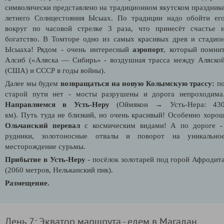
символически представлено на традиционном якутском праздник
летнего Солнцестояния Ысыах. По традиции надо обойти ег
вокруг по часовой стрелке 3 раза, что принесёт счастье 
богатство. В Томторе одно из самых красивых древ и стадио
Ысыаха! Рядом - очень интересный
аэропорт
, который помни
Алсиб («Аляска — Сибирь» - воздушная трасса между Аляско
(США) и СССР в годы войны).
Далее мы будем
возвращаться на новую Колымскую трассу:
п
старой пути нет - мосты разрушены и дорога непроходима
Направляемся в Усть-Неру
(Оймякон → Усть-Нера: 43
км).
Путь туда не близкий, но очень красивый! Особенно хоро
Ольчанский перевал
с космическим видами! А по дороге -
рудники, золотоносные отвалы и поворот на уникально
месторождение сурьмы.
Прибытие в Усть-Неру
- посёлок золотарей под горой Афродит
(2060 метров, Нельканский пик).
Размещение.
День 7: Экватор маршрута - едем в Магадан