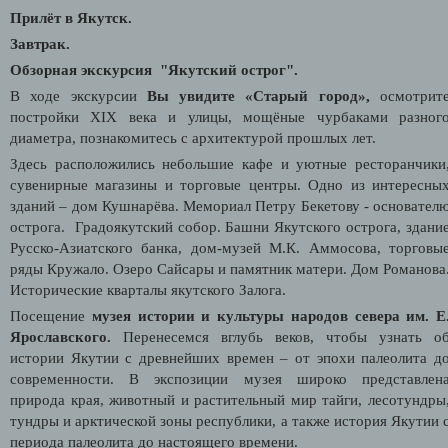
Прилёт в Якутск.
Завтрак.
Обзорная экскурсия "Якутский острог".
В ходе экскурсии
Вы увидите «Старый город»,
осмотрит
постройки XIX века и улицы, мощёные чурбаками разног
диаметра, познакомитесь с архитектурой прошлых лет.
Здесь расположились небольшие кафе и уютные ресторанчики
сувенирные магазины и торговые центры. Одно из интересны
зданий – дом Кушнарёва. Мемориал Петру Бекетову - основател
острога. Градоякутский собор. Башни Якутского острога, здани
Русско-Азиатского банка, дом-музей М.К. Аммосова, торговы
ряды Кружало. Озеро Сайсары и памятник матери. Дом Романова
Иcторические кварталы якутского Залога.
Посещение
музея истории и культуры народов севера им. Е
Ярославского.
Перенесемся вглубь веков, чтобы узнать о
истории Якутии с древнейших времен – от эпохи палеолита д
современности. В экспозиции музея широко представлен
природа края, животный и растительный мир тайги, лесотундры
тундры и арктической зоны республики, а также история Якутии 
периода палеолита до настоящего времени.