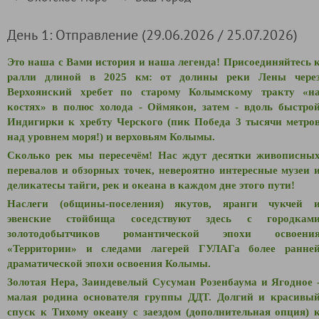
День 1: Отправление (29.06.2026 / 25.07.2026)
Это наша с Вами история и наша легенда! Присоединяйтесь 
ралли длиной в 2025 км: от долины реки Лены чере
Верхоянский хребет по старому Колымскому тракту «н
костях» в полюс холода - Оймякон, затем - вдоль быстро
Индигирки к хребту Черского (пик Победа 3 тысячи метро
над уровнем моря!) и верховьям Колымы.
Сколько рек мы пересечём! Нас ждут десятки живописны
перевалов и обзорных точек, невероятно интересные музеи 
деликатесы тайги, рек и океана в каждом дне этого пути!
Наслеги (общины-поселения) якутов, яранги чукчей 
эвенские стойбища соседствуют здесь с городкам
золотодобытчиков романтической эпохи освоени
«Территории» и следами лагерей ГУЛАГа более ранне
драматической эпохи освоения Колымы.
Золотая Нера, Заиндевелый Сусуман Розенбаума и Ягодное 
малая родина основателя группы ДДТ. Долгий и красивы
спуск к Тихому океану с заездом (дополнительная опция) 