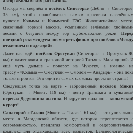
автор «Колымских рассказов».
Отсюда мы свернём в
посёлок Синегорье
(Дебин → Синегорье
35 км), чтобы полюбоваться самым красивым населённы
пунктом Колымы и Колымской ГЭС.
Живописнейшее место
сказочный горный массив, усыпанный зелёными хвойным
лесами с бегущей между гор глубоководной рекой.
Пере
поездкой рекомендуем посмотреть фильм про посёлок «Межд
отчаянием и надеждой».
Далее нас ждёт
посёлок Оротукан
(Синегорье → Оротукан: 9
км)
с памятником и трагичной историей Татьяны Маландиной. 
ещё чуть дальше - поворот на Чукотку, а именно н
трассу «<Колыма — Омсукчан — Омолон — Анадырь» - она пок
только строится. Это один из самых сложных проектов страны!
Следующая точка на карте - заброшенный
посёлок Мяки
(Оротукан → Мякит: 119 км)
- центр Транслага и культовы
перевал Дедушкина лысина.
И вдруг неожиданно -
колымски
курорт!
Санаторий «Талая»
(Мякит → "Талая": 61 км)
— это уникально
место в Магаданской области, где история переплетается 
современностью, предлагая комфортный и оздоровительны
комплекс для отдыхающих всех возрастов. Бальнеологически