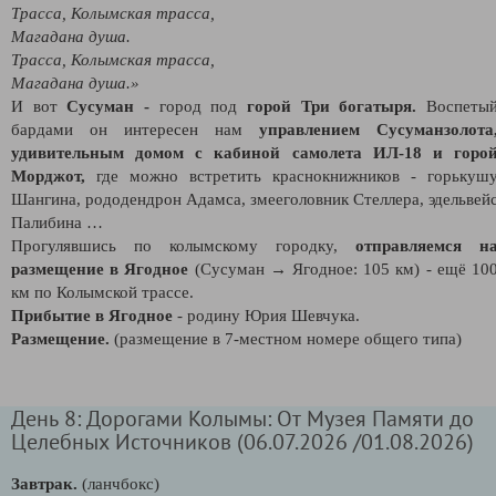
Трасса, Колымская трасса,
Магадана душа.
Трасса, Колымская трасса,
Магадана душа.»
И вот
Сусуман -
город под
горой Три богатыря.
Воспеты
бардами он интересен нам
управлением Сусуманзолота
удивительным домом с кабиной самолета ИЛ-18 и горо
Морджот,
где можно встретить краснокнижников - горькуш
Шангина, рододендрон Адамса, змееголовник Стеллера, эдельвей
Палибина …
Прогулявшись по колымскому городку,
отправляемся н
размещение в Ягодное
(Сусуман → Ягодное: 105 км)
- ещё 10
км по Колымской трассе.
Прибытие в Ягодное
- родину Юрия Шевчука.
Размещение.
(
размещение в 7-местном номере общего типа)
День 8: Дорогами Колымы: От Музея Памяти до
Целебных Источников (06.07.2026 /01.08.2026)
Завтрак.
(ланчбокс)