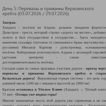
День 5: Перевалы и прижимы Верхоянского
хребта (03.07.2026 / 29.07.2026)
Завтрак.
Хандыга - посёлок на Алдане, дальнем западном форпост
Дальстроя - треста, который строил «дорогу на костях», добыва
золото и был государством в государстве… Здесь находитс
памятник сахаля́ру (потомок от смешанного брака якута/якутки 
русскими) Михаилу Карпову - дальстроевцу, основавшем
посёлок. Набережная золотоносного Алдана с летающей тарелко
(детским центром) - самая известна
достопримечательность посёлка.
Сегодня один из самых красивых участков дороги -
проезд чере
перевалы и прижимы Верхоянского хребта и стара
Колымская дорога!
Верхоянская горная система - это цепь го
длинной около 1200 км с пиками и высотой до 2000 км!
Краткая
остановка в Тёплом Ключе
(Хандыга → Тёплый ключ
71 км)
-
Отсюда уже видны горы!
Многие знаменитые места этой дороги уже спрямлены и не та
опасны, остались лишь романтические названия - Ласточкин