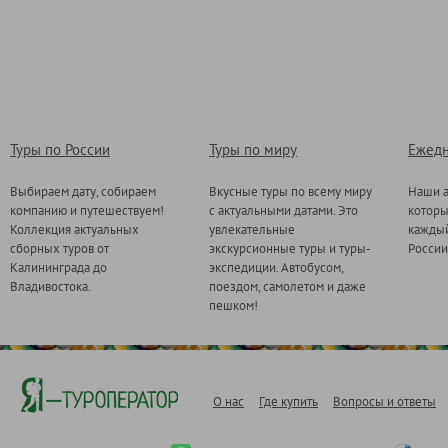
Туры по России
Туры по миру
Ежедн
Выбираем дату, собираем
Вкусные туры по всему миру
Наши а
компанию и путешествуем!
с актуальными датами. Это
котор
Коллекция актуальных
увлекательные
каждый
сборных туров от
экскурсионные туры и туры-
России
Калининграда до
экспедиции. Автобусом,
Владивостока.
поездом, самолетом и даже
пешком!
О нас
Где купить
Вопросы и ответы