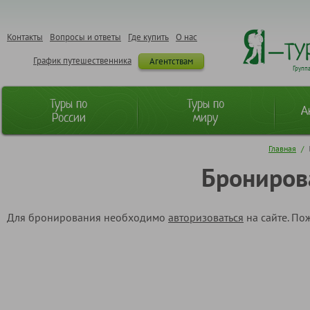
Контакты
Вопросы и ответы
Где купить
О нас
График путешественника
Агентствам
Групп
Туры по
Туры по
А
России
миру
Главная
/
Брониров
Для бронирования необходимо
авторизоваться
на сайте. По