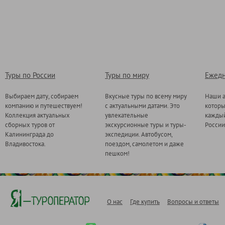
Туры по России
Туры по миру
Ежедн
Выбираем дату, собираем
Вкусные туры по всему миру
Наши а
компанию и путешествуем!
с актуальными датами. Это
котор
Коллекция актуальных
увлекательные
каждый
сборных туров от
экскурсионные туры и туры-
России
Калининграда до
экспедиции. Автобусом,
Владивостока.
поездом, самолетом и даже
пешком!
О нас
Где купить
Вопросы и ответы