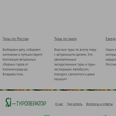
Туры по России
Туры по миру
Ежедн
Выбираем дату, собираем
Вкусные туры по всему миру
Наши а
компанию и путешествуем!
с актуальными датами. Это
котор
Коллекция актуальных
увлекательные
каждый
сборных туров от
экскурсионные туры и туры-
России
Калининграда до
экспедиции. Автобусом,
Владивостока.
поездом, самолетом и даже
пешком!
О нас
Где купить
Вопросы и ответы