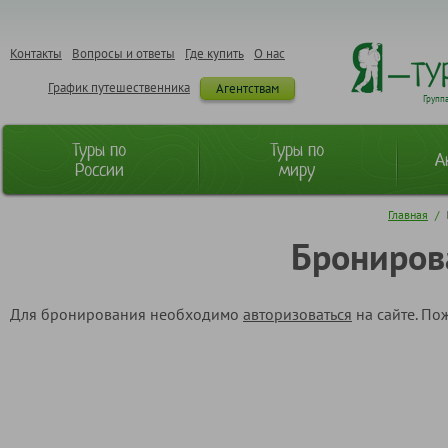
Контакты
Вопросы и ответы
Где купить
О нас
График путешественника
Агентствам
Групп
Туры по
Туры по
А
России
миру
Главная
/
Брониров
Для бронирования необходимо
авторизоваться
на сайте. По