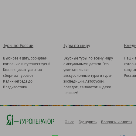
Туры по России
Туры по миру
Ежедн
Выбираем дату, собираем
Вкусные туры по всему миру
Наши а
компанию и путешествуем!
с актуальными датами. Это
котор
Коллекция актуальных
увлекательные
каждый
сборных туров от
экскурсионные туры и туры-
России
Калининграда до
экспедиции. Автобусом,
Владивостока.
поездом, самолетом и даже
пешком!
О нас
Где купить
Вопросы и ответы