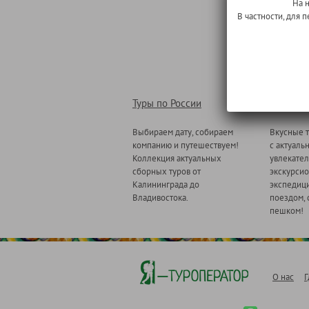
На 
В частности, для
Туры по России
Туры по
Выбираем дату, собираем
Вкусные т
компанию и путешествуем!
с актуаль
Коллекция актуальных
увлекате
сборных туров от
экскурсио
Калининграда до
экспедици
Владивостока.
поездом, 
пешком!
О нас
Г