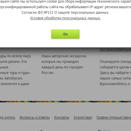
нашем сайте мы используем cookie для сбора информации технического характ
 персонифицированной работы сайта мы обрабатываем IP-адрес региона вашег
Согласно ФЗ №152 О защите персональных данных.
Условия обработки персональных данных.
Ок
 миру
Ежедневные экскурсии
Туры для
организованных
уры по всему миру
Наши авторские экскурсии,
ными датами. Это
которые мы проводим
Планируете поезд
льные
каждый день по городам
собирается целая 
нные туры и туры-
России.
Здесь вы найдете 
и. Автобусом,
наших самых хитов
самолетом и даже
Вдохновляйтесь и 
де купить
Вопросы и ответы
Контакты
Агентствам
График путешествен