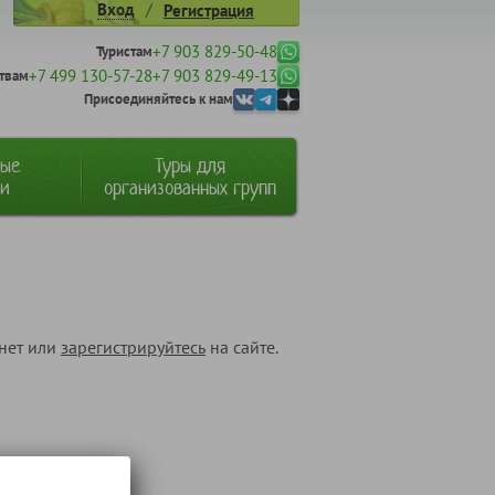
/
Вход
Регистрация
+7 903 829-50-48
Туристам
+7 499 130-57-28
+7 903 829-49-13
твам
Присоединяйтесь к нам
ные
Туры для
ии
организованных групп
инет или
зарегистрируйтесь
на сайте.