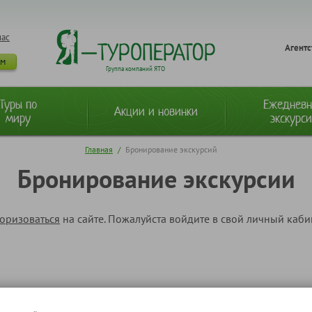
нас
Агентс
ам
Группа компаний ЯТО
Туры по
Ежеднев
Акции и новинки
миру
экскурс
Главная
/
Бронирование экскурсий
Бронирование экскурсии
торизоваться
на сайте. Пожалуйста войдите в свой личный каб