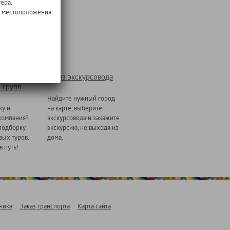
ера.
о местоположения.
Заказ экскурсовода
 групп
Найдите нужный город
ку и
на карте, выберите
компания?
экскурсовода и закажите
подборку
экскурсию, не выходя из
ых туров.
дома.
в путь!
ника
Заказ транспорта
Карта сайта