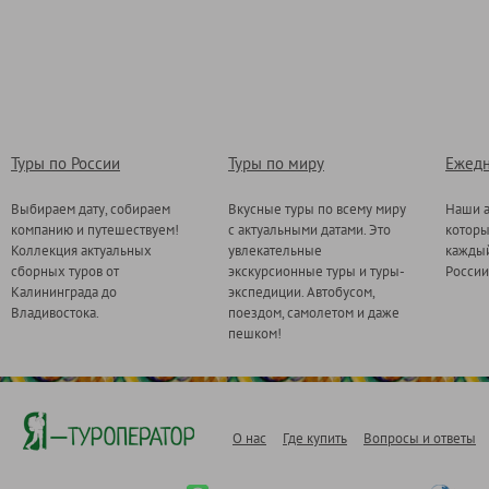
Туры по России
Туры по миру
Ежедн
Выбираем дату, собираем
Вкусные туры по всему миру
Наши а
компанию и путешествуем!
с актуальными датами. Это
котор
Коллекция актуальных
увлекательные
каждый
сборных туров от
экскурсионные туры и туры-
России
Калининграда до
экспедиции. Автобусом,
Владивостока.
поездом, самолетом и даже
пешком!
О нас
Где купить
Вопросы и ответы