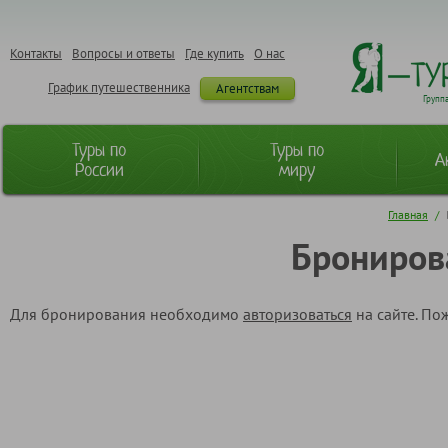
Контакты
Вопросы и ответы
Где купить
О нас
График путешественника
Агентствам
Групп
Туры по
Туры по
А
России
миру
Главная
/
Брониров
Для бронирования необходимо
авторизоваться
на сайте. По