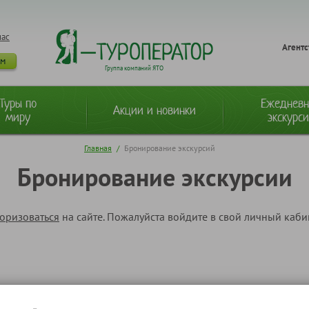
нас
Агентс
ам
Группа компаний ЯТО
Туры по
Ежеднев
Акции и новинки
миру
экскурс
Главная
/
Бронирование экскурсий
Бронирование экскурсии
торизоваться
на сайте. Пожалуйста войдите в свой личный каб