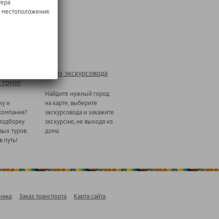
ера.
о местоположения.
Заказ экскурсовода
 групп
Найдите нужный город
ку и
на карте, выберите
компания?
экскурсовода и закажите
подборку
экскурсию, не выходя из
ых туров.
дома.
в путь!
ника
Заказ транспорта
Карта сайта