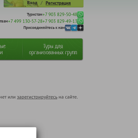
/
Вход
Регистрация
+7 903 829-50-48
Туристам
+7 499 130-57-28
+7 903 829-49-13
твам
Присоединяйтесь к нам
ные
Туры для
ии
организованных групп
инет или
зарегистрируйтесь
на сайте.