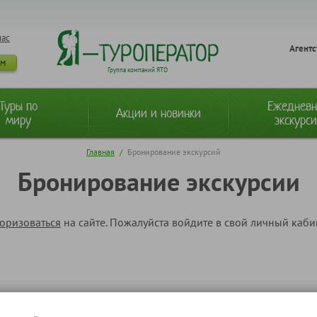
нас
Агентс
ам
Группа компаний ЯТО
Туры по
Ежеднев
Акции и новинки
миру
экскурс
Главная
/
Бронирование экскурсий
Бронирование экскурсии
торизоваться
на сайте. Пожалуйста войдите в свой личный каб