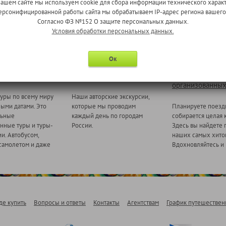
нашем сайте мы используем cookie для сбора информации технического характ
 персонифицированной работы сайта мы обрабатываем IP-адрес региона вашег
Согласно ФЗ №152 О защите персональных данных.
Условия обработки персональных данных.
Ок
 миру
Ежедневные экскурсии
Туры для
организованных
уры по всему миру
Наши авторские экскурсии,
ными датами. Это
которые мы проводим
Планируете поезд
льные
каждый день по городам
собирается целая 
нные туры и туры-
России.
Здесь вы найдете 
и. Автобусом,
наших самых хитов
самолетом и даже
Вдохновляйтесь и 
де купить
Вопросы и ответы
Контакты
Агентствам
График путешествен