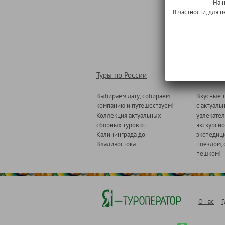
На 
В частности, для
Туры по России
Туры по
Выбираем дату, собираем
Вкусные т
компанию и путешествуем!
с актуаль
Коллекция актуальных
увлекате
сборных туров от
экскурсио
Калининграда до
экспедици
Владивостока.
поездом, 
пешком!
О нас
Г