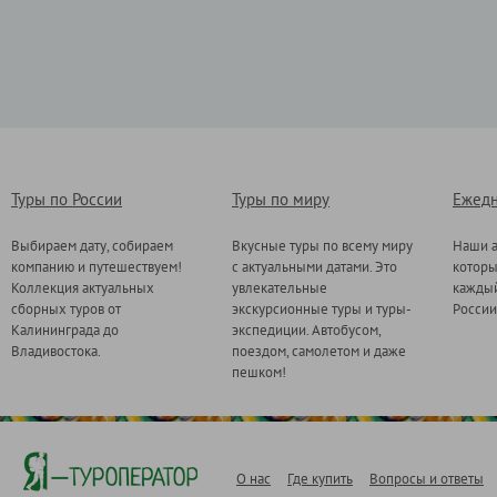
Туры по России
Туры по миру
Ежедн
Выбираем дату, собираем
Вкусные туры по всему миру
Наши а
компанию и путешествуем!
с актуальными датами. Это
котор
Коллекция актуальных
увлекательные
каждый
сборных туров от
экскурсионные туры и туры-
России
Калининграда до
экспедиции. Автобусом,
Владивостока.
поездом, самолетом и даже
пешком!
О нас
Где купить
Вопросы и ответы