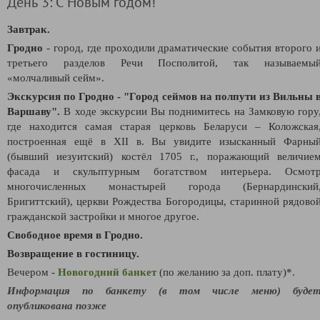
День 3: С Новым годом!
Завтрак.
Гродно
- город, где проходили драматические события второго 
третьего разделов Речи Посполитой, так называемы
«молчаливый сейм».
Экскурсия по Гродно - "Город сеймов на полпути из Вильны 
Варшаву"
.
В ходе экскурсии Вы поднимитесь на Замковую гору
где находится самая старая церковь Беларуси – Коложская
построенная ещё в XII в. Вы увидите изысканный Фарны
(бывший иезуитский) костёл 1705 г., поражающий величие
фасада и скульптурным богатством интерьера. Осмот
многочисленных монастырей города (Бернардинский
Бригиттский), церкви Рождества Богородицы, старинной рядово
гражданской застройки и многое другое.
Свободное время в Гродно.
Возвращение в гостиницу.
Вечером -
Новогодний банкет
(по желанию за доп. плату)*.
Информация по банкету (в том числе меню) буде
опубликована позже