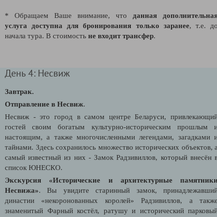
* Обращаем Ваше внимание, что
данная дополнительна
услуга доступна для бронирования только заранее
, т.е. д
начала тура. В стоимость
не входит трансфер
.
День 4: Несвиж
Завтрак.
Отправление в Несвиж
.
Несвиж - это город в самом центре Беларуси, привлекающи
гостей своим богатым культурно-историческим прошлым 
настоящим, а также многочисленными легендами, загадками 
тайнами. Здесь сохранилось множество исторических объектов, 
самый известный из них - Замок Радзивиллов, который внесён 
список ЮНЕСКО.
Экскурсия «Исторические и архитектурные памятник
Несвижа»
. Вы увидите старинный замок, принадлежавши
династии «некоронованных королей» Радзивиллов, а такж
знаменитый Фарный костёл, ратушу и исторический парковы