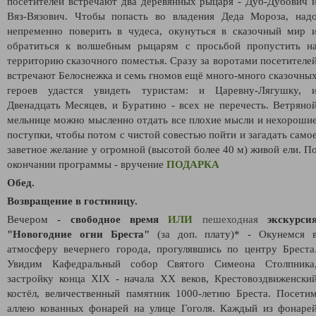
посетителей встречают два деревянных рыцаря - Дуб-Дубович 
Вяз-Вязович. Чтобы попасть во владения Деда Мороза, над
непременно поверить в чудеса, окунуться в сказочный мир 
обратиться к волшебным рыцарям с просьбой пропустить н
территорию сказочного поместья. Сразу за воротами посетителе
встречают Белоснежка и семь гномов ещё много-много сказочны
героев удастся увидеть туристам: и Царевну-Лягушку, 
Двенадцать Месяцев, и Буратино - всех не перечесть. Ветряно
мельнице можно мысленно отдать все плохие мысли и нехороши
поступки, чтобы потом с чистой совестью пойти и загадать само
заветное желание у огромной (высотой более 40 м) живой ели. П
окончании программы - вручение
ПОДАРКА
Обед.
Возвращение в гостиницу.
Вечером
- свободное время
ИЛИ
пешеходная
экскурси
"Новогодние огни Бреста"
(за доп. плату)* - Окунемся 
атмосферу вечернего города, прогулявшись по центру Бреста
Увидим Кафедральный собор Святого Симеона Столпника
застройку конца XIX - начала XX веков, Крестовоздвиженски
костёл, величественный памятник 1000-летию Бреста. Посети
аллею кованных фонарей на улице Гоголя. Каждый из фонаре