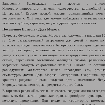
Заповедник Беловежская пуща включён в списо
Мирового природного наследия человечества, крупнейший 
Центральной Европе лесной массив, сохранившийся почт
нетронутым с XIII века, где можно наблюдать в естественны
условиях зубров, тарпанов, косуль и других диких животных.
Посещение Поместья Деда Мороза.
Поместье белорусского Деда Мороза расположено на площади 1
га. Это развлекательный аттракцион для детей и взрослых
Красота природы, виртуозность белорусских мастеров сделал
этот уголок природы по-настоящему сказочным. Там можн
увидеть скульптурные композиции, иллюстрирующие различны
сказки, персонажей восточного календаря гномов, различны
зверюшек, загадать сокровенные желания. Никого не остави
равнодушным 40-метровая живая новогодняя ель, резны
скульптуры, домик Деда Мороза, Снегурочки, Скарбница, гд
хранятся рисунки, письма, поделки детей, высланные Дед
Морозу, а также некоторые предметы старого быта.
В торговых рядах «Поместья» на свежем воздухе можно отведат
шашлыки, блины, чай пущанских травах, приобрести сувениры 
печатную продукцию. При входе на территорию поместь