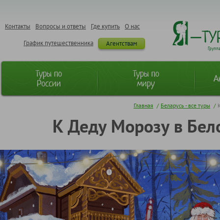
Контакты
Вопросы и ответы
Где купить
О нас
График путешественника
Агентствам
Групп
Туры по
Туры по
А
России
миру
Главная
/
Беларусь - все туры
/
К Деду Морозу в Бел