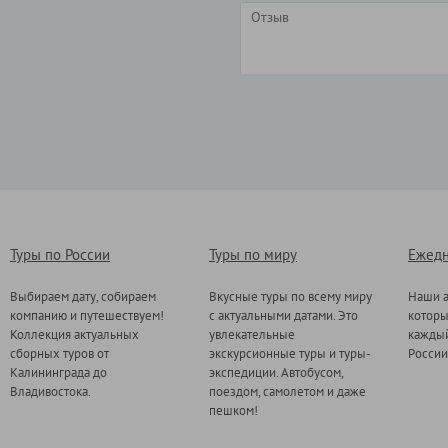
Туры по России
Туры по миру
Ежедн
Выбираем дату, собираем
Вкусные туры по всему миру
Наши а
компанию и путешествуем!
с актуальными датами. Это
котор
Коллекция актуальных
увлекательные
каждый
сборных туров от
экскурсионные туры и туры-
России
Калининграда до
экспедиции. Автобусом,
Владивостока.
поездом, самолетом и даже
пешком!