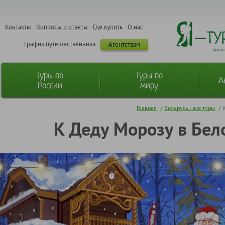
Контакты
Вопросы и ответы
Где купить
О нас
График путешественника
Агентствам
Групп
Туры по
Туры по
А
России
миру
Главная
/
Беларусь - все туры
/
К Деду Морозу в Бел