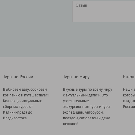
Туры по России
Туры по миру
Ежедн
Выбираем дату, собираем
Вкусные туры по всему миру
Наши а
компанию и путешествуем!
с актуальными датами. Это
котор
Коллекция актуальных
увлекательные
каждый
сборных туров от
экскурсионные туры и туры-
России
Калининграда до
экспедиции. Автобусом,
Владивостока.
поездом, самолетом и даже
пешком!