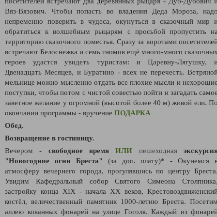
посетителей встречают два деревянных рыцаря - Дуб-Дубович 
Вяз-Вязович. Чтобы попасть во владения Деда Мороза, над
непременно поверить в чудеса, окунуться в сказочный мир 
обратиться к волшебным рыцарям с просьбой пропустить н
территорию сказочного поместья. Сразу за воротами посетителе
встречают Белоснежка и семь гномов ещё много-много сказочны
героев удастся увидеть туристам: и Царевну-Лягушку, 
Двенадцать Месяцев, и Буратино - всех не перечесть. Ветряно
мельнице можно мысленно отдать все плохие мысли и нехороши
поступки, чтобы потом с чистой совестью пойти и загадать само
заветное желание у огромной (высотой более 40 м) живой ели. П
окончании программы - вручение
ПОДАРКА
Обед.
Возвращение в гостиницу.
Вечером
- свободное время
ИЛИ
пешеходная
экскурси
"Новогодние огни Бреста"
(за доп. плату)* - Окунемся 
атмосферу вечернего города, прогулявшись по центру Бреста
Увидим Кафедральный собор Святого Симеона Столпника
застройку конца XIX - начала XX веков, Крестовоздвиженски
костёл, величественный памятник 1000-летию Бреста. Посети
аллею кованных фонарей на улице Гоголя. Каждый из фонаре