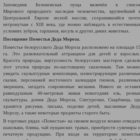
Заповедник Беловежская пуща включён в списо
Мирового природного наследия человечества, крупнейший 
Центральной Европе лесной массив, сохранившийся почт
нетронутым с XIII века, где можно наблюдать в естественны
условиях зубров, тарпанов, косуль и других диких животных.
Посещение Поместья Деда Мороза.
Поместье белорусского Деда Мороза расположено на площади 1
га. Это развлекательный аттракцион для детей и взрослых
Красота природы, виртуозность белорусских мастеров сделал
этот уголок природы по-настоящему сказочным. Там можн
увидеть скульптурные композиции, иллюстрирующие различны
сказки, персонажей восточного календаря гномов, различны
зверюшек, загадать сокровенные желания. Никого не остави
равнодушным 40-метровая живая новогодняя ель, резны
скульптуры, домик Деда Мороза, Снегурочки, Скарбница, гд
хранятся рисунки, письма, поделки детей, высланные Дед
Морозу, а также некоторые предметы старого быта.
В торговых рядах «Поместья» на свежем воздухе можно отведат
шашлыки, блины, чай пущанских травах, приобрести сувениры 
печатную продукцию. При входе на территорию поместь