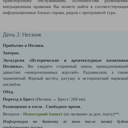
транспортному обслуживанию, особенностям размещения
миграционным правилам Вы можете найти в соответствующи
информационных блоках справа, рядом с программой тура.
День 2: Несвиж
Прибытие в Несвиж.
Завтрак.
Экскурсия «Исторические и архитектурные памятник
Несвижа»
.
Вы увидите старинный замок, принадлежавши
династии «некоронованных королей» Радзивиллов, а такж
знаменитый Фарный костёл, ратушу и исторический парковы
ансамбль.
Обед.
Переезд в Брест
(Несвиж → Брест: 260 км).
Размещение в отеле.
Свободное время.
Вечером -
Новогодний банкет
(по желанию за доп. плату)**.
Информация по банкету (в том числе меню) буде
опубликована позже