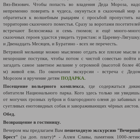
Вяз-Вязович. Чтобы попасть во владения Деда Мороза, над
непременно поверить в чудеса, окунуться в сказочный мир 
обратиться к волшебным рыцарям с просьбой пропустить н
территорию сказочного поместья. Сразу за воротами посетителе
встречают Белоснежка и семь гномов; и ещё много-мног
сказочных героев удастся увидеть туристам: и Царевну-Лягушку
и Двенадцать Месяцев, и Буратино - всех не перечесть.
Ветряной мельнице можно мысленно отдать все плохие мысли 
нехорошие поступки, чтобы потом с чистой совестью пойти 
загадать самое заветное желание у огромной (высотой более 4
м) живой ели. По окончании экскурсии - встреча с Дедо
Морозом и вручение детям
ПОДАРКА.
Посещение вольерного комплекса
, где содержаться дики
обитатели Национального парка. Кого здесь только ни увидишь
от могучих грозных зубров и благородного оленя до забавных 
суетливых енотовидных собак и завораживающих чёрных аистов.
Обед.
Возвращение в гостиницу.
Вечером мы предлагаем Вам
пешеходную экскурсию "Вечерни
Брест"
(за доп. плату)* - Аллея Славы, памятник 1000-лети