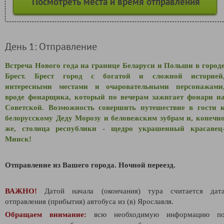
Посмотреть места и время отправления
День 1: Отправление
Встреча Нового года на границе Беларуси и Польши в город
Брест. Брест город с богатой и сложной историей
интересными местами и
очаровательными персонажами
вроде фонарщика, который по вечерам зажигает фонари н
Советской. Возможность совершить п
утешествие в гости 
белорусскому Деду Морозу и беловежским зубрам и, конечн
же, столица республики - щедро украшенный красавец
Минск!
Отправление из Вашего города.
Ночной переезд.
ВАЖНО!
Датой начала (окончания) тура считается дат
отправления (прибытия) автобуса из (в) Ярославля.
Обращаем внимание:
всю необходимую информацию п