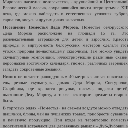
Мирового наследия человечества, - крупнейший в Центрально
Европе лесной массив, сохранившийся почти нетронутым с XII
века, где можно наблюдать в естественных условиях зубров
тарпанов, косуль и других диких животных.
Посещение Поместья Деда Мороза.
Поместье белорусског
Деда Мороза расположено на площади 15 га. Эт
развлекательный аттракцион для детей и взрослых. Красот
природы и виртуозность белорусских мастеров сделали это
уголок природы по-настоящему сказочным. Там можно увидет
скульптурные композиции, иллюстрирующие различные сказки
персонажей восточного календаря, гномов, различных зверюшек
загадать сокровенные желания.
Никого не оставит равнодушным 40-метровая живая новогодня
ель, резные скульптуры, домик Деда Мороза, Снегурочки
Скарбница, где хранятся рисунки, письма, поделки детей
высланные Деду Морозу, а также некоторые предметы старог
быта.
В торговых рядах «Поместья» на свежем воздухе можно отведат
шашлыки, блины, чай на пущанских травах, приобрести сувенир
и печатную продукцию. При входе на территорию поместь
посетителей встречают два деревянных рыцаря - Дуб-Дубович 