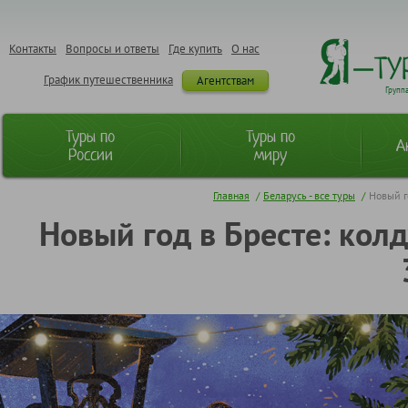
Контакты
Вопросы и ответы
Где купить
О нас
График путешественника
Агентствам
Групп
Туры по
Туры по
А
России
миру
Главная
/
Беларусь - все туры
/
Новый го
Новый год в Бресте: колд