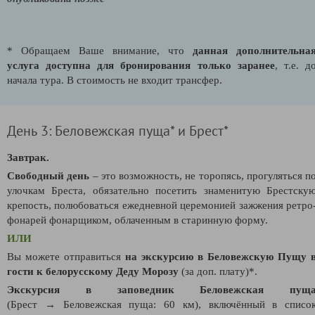
* Обращаем Ваше внимание, что
данная дополнительна
услуга доступна для бронирования только заранее
, т.е. д
начала тура. В стоимость не входит трансфер.
День 3: Беловежская пуща* и Брест*
Завтрак.
Свободный день
– это возможность, не торопясь, прогуляться п
улочкам Бреста, обязательно посетить знаменитую Брестску
крепость,
полюбоваться ежедневной церемонией зажжения ретро
фонарей фонарщиком, облаченным в старинную форму.
ИЛИ
Вы можете отправиться
на экскурсию в Беловежскую Пущу 
гости к белорусскому Деду Морозу
(за доп. плату)*.
Экскурсия в заповедник Беловежская пущ
(Брест →
Беловежская пуща: 60 км), включённый в списо