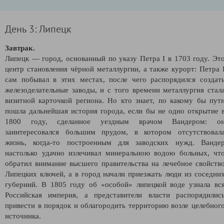
День 3: Липецк
Завтрак.
Липецк — город, основанный по указу Петра I в 1703 году. Эт
центр становления чёрной металлургии, а также курорт: Петра 
сам побывал в этих местах, после чего распорядился создат
железоделательные заводы, и с того времени металлургия стал
визитной карточкой региона. Но кто знает, по какому бы пут
пошла дальнейшая история города, если бы не одно открытие 
1800 году, сделанное уездным врачом Вандером: о
заинтересовался большим прудом, в котором отсутствовал
жизнь, когда-то построенным для заводских нужд. Ванде
настолько удачно излечивал минеральною водою больных, чт
обратил внимание высшего правительства на лечебное свойств
Липецких ключей, а в город начали приезжать люди из соседни
губерний. В 1805 году об «особой» липецкой воде узнала вс
Российская империя, а представители власти распорядилис
привести в порядок и облагородить территорию возле целебног
источника.