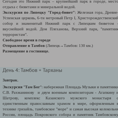
Сегодня это Нижний парк – крупнейший парк в городе, мест
отдыха с бюветами и минеральной водой.
Экскурсия по Липецку "Город-бювет"
: Железная гора, Древне
Успенская церковь, 6-ти метровый Петр I, Христорождественски
собор и знаменитый Нижний парк с Липецким бюветом 
вкуснейшей водой. Дом Плеханова, Верхний парк, "памятни
террористам".
Свободное время в городе
Отправление в Тамбов
(Липецк→Тамбов: 130 км.)
Размещение в гостинице.
День 4: Тамбов + Тарханы
Завтрак.
Экскурсия
"
Там Бог
": набережная Площадь Музыки и памятник
С.В. Рахманинову и двум военным композиторам - Агапкину 
Шатрову, комплекс Казанского мужского монастыря 
единственным православным храмом в мире, оформленным 
технике гризайль, тамбовское "море" и самая высокая колокольн
России, площадь Покровского собора и памятник Тамбовском