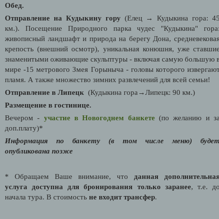
Обед.
Отправление на Кудыкину гору
(Елец → Кудыкина гора: 4
км.). Посещение Природного парка чудес "Кудыкина" гора
живописный ландшафт и природа на берегу Дона, средневекова
крепость (внешний осмотр), уникальная конюшня, уже ставши
знаменитыми оживающие скульптуры - включая самую большую 
мире -15 метрового Змея Горыныча - головы которого извергаю
пламя. А также множество зимних развлечений для всей семьи!
Отправление в Липецк
(Кудыкина гора→Липецк: 90 км.)
Размещение в гостинице.
Вечером -
участие в Новогоднем банкете
(по желанию и з
доп.плату)*
Информация по банкету (в том числе меню) буде
опубликована позже
* Обращаем Ваше внимание, что
данная дополнительна
услуга доступна для бронирования только заранее
, т.е. д
начала тура. В стоимость
не входит трансфер
.