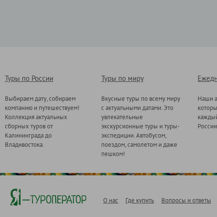
Туры по России
Туры по миру
Ежедн
Выбираем дату, собираем
Вкусные туры по всему миру
Наши а
компанию и путешествуем!
с актуальными датами. Это
котор
Коллекция актуальных
увлекательные
каждый
сборных туров от
экскурсионные туры и туры-
России
Калининграда до
экспедиции. Автобусом,
Владивостока.
поездом, самолетом и даже
пешком!
О нас
Где купить
Вопросы и ответы