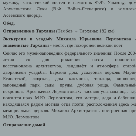
мужику, католический костел и памятник Ф.Ф. Ушакову, до
Архиепископа Луки (В.Ф. Войно-Ясенецкого) и комплек
Асеевского дворца.
Обед.
Отправление в Тарханы
(Тамбов
→ Тарханы: 182 км).
Экскурсия в усадьбу Михаила Юрьевича Лермонтова 
знаменитые Тарханы
- место, где похоронен великий поэт.
Сейчас это музей-заповедник федерального значения! После 200
летия со дня рождения поэта полность
восстановлена архитектура, ландшафт и атмосфера старо
дворянской усадьбы. Барский дом, усадебная церковь Мари
Египетской, людская, дом ключника, теплица, конюшня
заповедный парк, сады, пруды, дубовая роща. Фамильны
некрополь Арсеньевых-Лермонтовых: часовня-усыпальница, гд
покоится прах М.Ю. Лермонтова, его матери, деда и бабушки
находящаяся рядом могила отца поэта; расположенная здесь ж
мемориальная церковь Михаила Архистратига, построенная пр
М.Ю. Лермонтове.
Отправление домой.