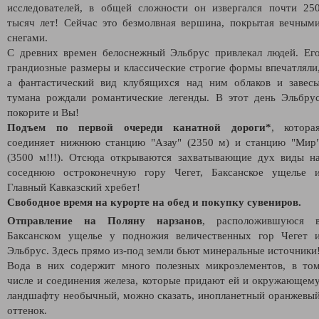
исследователей, в общей сложности он извергался почти 25
тысяч лет! Сейчас это безмолвная вершина, покрытая вечным
снегами.
С древних времен белоснежный Эльбрус привлекал людей. Ег
грандиозные размеры и классические строгие формы впечатляли
а фантастический вид клубящихся над ним облаков и завес
тумана рождали романтические легенды. В этот день Эльбру
покорите и Вы!
Подъем по первой очереди канатной дороги*
, котора
соединяет нижнюю станцию "Азау" (2350 м) и станцию "Мир
(3500 м!!!). Отсюда открываются захватывающие дух виды н
соседнюю остроконечную гору Чегет, Баксанское ущелье 
Главный Кавказский хребет!
Свободное время на курорте на обед и покупку сувениров.
Отправление на Поляну нарзанов
, расположившуюся 
Баксанском ущелье у подножия величественных гор Чегет 
Эльбрус. Здесь прямо из-под земли бьют минеральные источники
Вода в них содержит много полезных микроэлементов, в то
числе и соединения железа, которые придают ей и окружающем
ландшафту необычный, можно сказать, инопланетный оранжевы
оттенок.