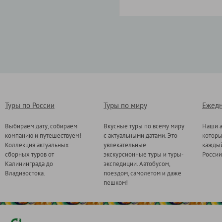
Туры по России
Туры по миру
Ежедн
Выбираем дату, собираем
Вкусные туры по всему миру
Наши а
компанию и путешествуем!
с актуальными датами. Это
котор
Коллекция актуальных
увлекательные
каждый
сборных туров от
экскурсионные туры и туры-
России
Калининграда до
экспедиции. Автобусом,
Владивостока.
поездом, самолетом и даже
пешком!