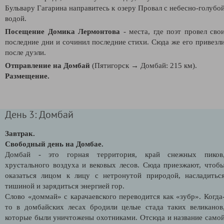
Бульвару Гагарина направитесь к озеру Провал с небесно-голубо
водой.
Посещение Домика Лермонтова
- места, где поэт провел сво
последние дни и сочинил последние стихи. Сюда же его привезл
после дуэли.
Отправление на Домбай
(Пятигорск → Домбай: 215 км).
Размещение.
День 3: Домбай
Завтрак.
Свободный день на Домбае.
Домбай - это горная территория, край снежных пиков
хрустального воздуха и вековых лесов. Сюда приезжают, чтоб
оказаться лицом к лицу с нетронутой природой, насладитьс
тишиной и зарядиться энергией гор.
Слово «доммай» с карачаевского переводится как «зубр». Когда
то в домбайских лесах бродили целые стада таких великанов
которые были уничтожены охотниками. Отсюда и название само