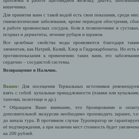
проблемы в работе щитовидной железы), диатез, заболевани
кишечника.
Для принятия ванн с такой водой есть свои показания, среди них
гинекологические заболевания, кроме периодов обострения, сбо
в работе кровеносных сосудов, боли в позвоночнике и суставах
псориаз и дерматиты, лечение рубцов и шрамов.
Все целебные свойства воды проявляются благодаря таки
элементам, как Натрий, Калий, Хлор и Гидрокарбонаты. Но есть 
противопоказания к применению таких ванн, это заболевани
сердечно – сосудистой системы.
Возвращение в Нальчик.
Важно:
Для посещения Термальных источников рекомендуе
взять с собой купальные принадлежности (плавки или купальник
тапочки, полотенце и др.)
* Обращаем Ваше внимание, что бронирование и оплат
дополнительной экскурсии необходимо производить заранее, т.е
до начала тура. В противном случае Туроператор не гарантируе
её подтверждения
, а при наличии мест стоимость будет увеличен
на 200 рублей.