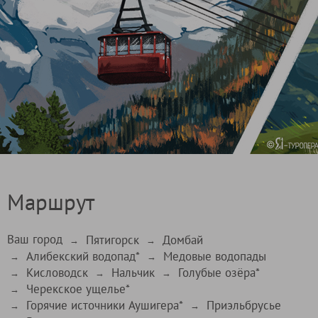
Маршрут
Ваш город
Пятигорск
Домбай
→
→
Алибекский водопад*
Медовые водопады
→
→
Кисловодск
Нальчик
Голубые озёра*
→
→
→
Черекское ущелье*
→
Горячие источники Аушигера*
Приэльбрусье
→
→