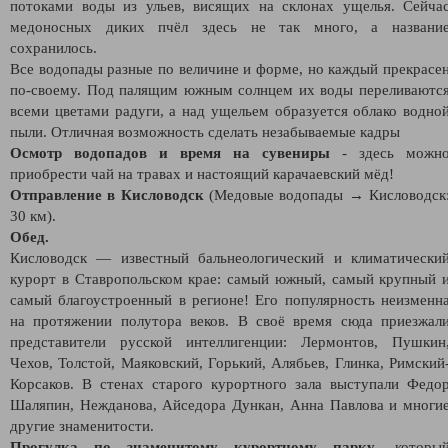
потоками воды из ульев, висящих на склонах ущелья. Сейча
медоносных диких пчёл здесь не так много, а названи
сохранилось.
Все водопады разные по величине и форме, но каждый прекрасе
по-своему. Под палящим южным солнцем их воды переливаютс
всеми цветами радуги, а над ущельем образуется облако водно
пыли. Отличная возможность сделать незабываемые кадры
Осмотр водопадов и время на сувениры
- здесь можн
приобрести чай на травах и настоящий карачаевский мёд!
Отправление в Кисловодск
(Медовые водопады → Кисловодск
30 км).
Обед.
Кисловодск — известный бальнеологический и климатически
курорт в Ставропольском крае: самый южный, самый крупный 
самый благоустроенный в регионе! Его популярность неизменн
на протяжении полутора веков. В своё время сюда приезжал
представители русской интеллигенции: Лермонтов, Пушкин
Чехов, Толстой, Маяковский, Горький, Алябьев, Глинка, Римский
Корсаков. В стенах старого курортного зала выступали Федо
Шаляпин, Нежданова, Айседора Дункан, Анна Павлова и многи
другие знаменитости.
Прогулка по знаменитому курортному парку
, которы