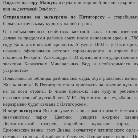
Подъем на гору Машук
,
откуда при хорошей погоде откроетс
вид на двуглавый Эльбрус.
Отправление на экскурсию по Пятигорску
- старейшем
бальнеологическому курорту нашей страны.
О необыкновенных свойствах местной воды стало известн
далеко за пределами региона сразу после основания здесь в 178
году Константиновской крепости. А уже в 1803 г. у Пятигорск
началась официальная история города-курорта: в апреле бы
подписан Рескрипт Александра I «О признании государственног
значения Кавказских Минеральных Вод и необходимости и
устройства».
Появлялись лечебницы, разбивались сады, обустраивались ванны
Жизнь кипела! В Пятигорск стали приезжать на лечение чуть л
не со всей страны. В числе приезжих еще будучи ребенко
оказался великий русский поэт М.Ю. Лермонтов, чья судьба позж
неразрывно будет связана с Пятигорском.
В ходе экскурсии
Вы прогуляетесь по лермонтовским местам 
знаменитому парку "Цветник", увидите ажурное здани
Лермонтовской галереи, старейшие купальни города 
Ермоловские ванны, грот Дианы, скульптуру пятигорского орла 
символа города, Китайскую беседку, Пушкинские ванны. П