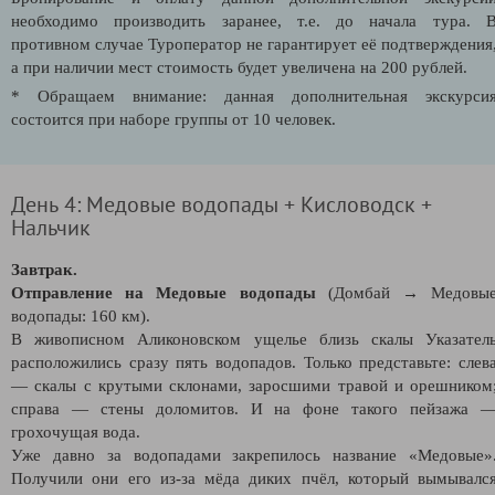
необходимо производить заранее, т.е. до начала тура. 
противном случае Туроператор не гарантирует её подтверждения
а при наличии мест стоимость будет увеличена на 200 рублей.
* Обращаем внимание: данная дополнительная экскурси
состоится при наборе группы от 10 человек.
День 4: Медовые водопады + Кисловодск +
Нальчик
Завтрак.
Отправление на Медовые водопады
(Домбай → Медовы
водопады: 160 км).
В живописном Аликоновском ущелье близь скалы Указател
расположились сразу пять водопадов. Только представьте: слев
— скалы с крутыми склонами, заросшими травой и орешником
справа — стены доломитов. И на фоне такого пейзажа 
грохочущая вода.
Уже давно за водопадами закрепилось название «Медовые»
Получили они его из-за мёда диких пчёл, который вымывалс