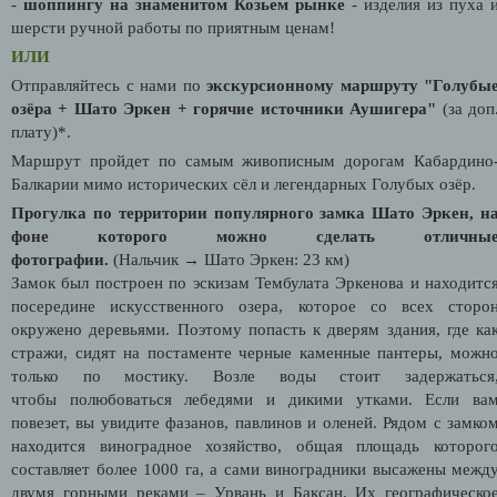
-
шоппингу на знаменитом Козьем рынке
- изделия из пуха 
шерсти ручной работы по приятным ценам!
ИЛИ
Отправляйтесь с нами по
экскурсионному маршруту "Голубы
озёра + Шато Эркен + горячие источники Аушигера"
(за доп
плату)*.
Маршрут пройдет по самым живописным дорогам Кабардино
Балкарии мимо исторических сёл и легендарных Голубых озёр.
Прогулка по территории популярного замка Шато Эркен, н
фоне которого можно сделать отличны
фотографии.
(Нальчик → Шато Эркен: 23 км)
Замок был построен по эскизам Тембулата Эркенова и находитс
посередине искусственного озера, которое со всех сторо
окружено деревьями. Поэтому попасть к дверям здания, где ка
стражи, сидят на постаменте черные каменные пантеры, можн
только по мостику. Возле воды стоит задержаться
чтобы полюбоваться лебедями и дикими утками. Если ва
повезет, вы увидите фазанов, павлинов и оленей. Рядом с замко
находится виноградное хозяйство, общая площадь которог
составляет более 1000 га, а сами виноградники высажены межд
двумя горными реками – Урвань и Баксан. Их географическо