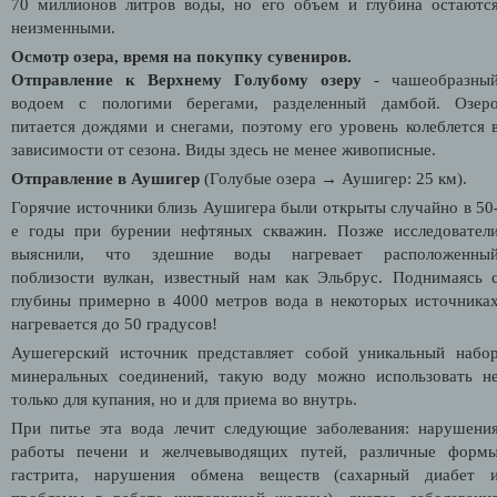
70 миллионов литров воды, но его объем и глубина остаютс
неизменными.
Осмотр озера, время на покупку сувениров.
Отправление к Верхнему Голубому озеру
- чашеобразны
водоем с пологими берегами, разделенный дамбой. Озер
питается дождями и снегами, поэтому его уровень колеблется 
зависимости от сезона. Виды здесь не менее живописные.
Отправление в Аушигер
(Голубые озера → Аушигер: 25 км).
Горячие источники близь Аушигера были открыты случайно в 50
е годы при бурении нефтяных скважин. Позже исследовател
выяснили, что здешние воды нагревает расположенны
поблизости вулкан, известный нам как Эльбрус. Поднимаясь 
глубины примерно в 4000 метров вода в некоторых источника
нагревается до 50 градусов!
Аушегерский источник представляет собой уникальный набо
минеральных соединений, такую воду можно использовать н
только для купания, но и для приема во внутрь.
При питье эта вода лечит следующие заболевания: нарушени
работы печени и желчевыводящих путей, различные форм
гастрита, нарушения обмена веществ (сахарный диабет 