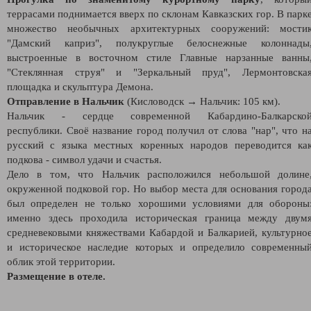
террасами поднимается вверх по склонам Кавказских гор. В парк
множество необычных архитектурных сооружений: мости
"Дамский каприз", полукруглые белоснежные колоннады
выстроенные в восточном стиле Главные нарзанные ванны
"Стеклянная струя" и "Зеркальный пруд", Лермонтовска
площадка и скульптура Демона.
Отправление в Нальчик
(Кисловодск → Нальчик: 105 км).
Нальчик - сердце современной Кабардино-Балкарско
республики. Своё название город получил от слова "нар", что н
русский с языка местных коренных народов переводится ка
подкова - символ удачи и счастья.
Дело в том, что Нальчик расположился небольшой долине
окруженной подковой гор. Но выбор места для основания город
был определен не только хорошими условиями для обороны
именно здесь проходила историческая граница между двум
средневековыми княжествами Кабардой и Балкарией, культурно
и историческое наследие которых и определило современны
облик этой территории.
Размещение в отеле.