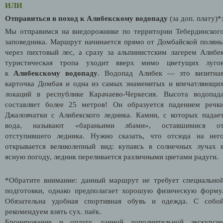
ИЛИ
Отправиться в поход к Алибекскому водопаду
(за доп. плату)*
Мы отправимся на внедорожнике по территории Тебердинског
заповедника. Маршрут начинается прямо от Домбайской полян
через пихтовый лес, а сразу за альпинистским лагерем Алибе
туристическая тропа уходит вверх мимо цветущих луго
к
Алибекскому водопаду
. Водопад Алибек — это визитна
карточка Домбая и одна из самых знаменитых и впечатляющи
локаций в республике Карачаево-Черкесия. Высота водопад
составляет более 25 метров! Он образуется падением речк
Джаловчатки с Алибекского ледника. Камни, с которых падае
вода, называют «бараньими лбами», оставшимися о
отступившего ледника. Нужно сказать, что отсюда на нег
открывается великолепный вид: купаясь в солнечных лучах 
ясную погоду, ледник переливается различными цветами радуги.
*Обратите внимание: данный маршрут не требует специально
подготовки, однако предполагает хорошую физическую форму
Обязательна удобная спортивная обувь и одежда. С собо
рекомендуем взять сух. паёк.
Бронирование и оплату данной дополнительной экскурси