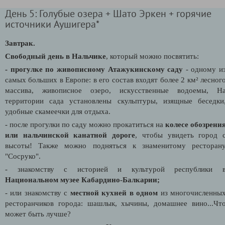
День 5: Голубые озера + Шато Эркен + горячие
источники Аушигера*
Завтрак.
Свободный день в Нальчике
, который можно посвятить:
- прогулке по живописному Атажукинскому саду
- о
дному и
самых больших в Европе: в его состав входят более 2 км² лесног
массива, живописное озеро, искусственные водоемы, Н
территории сада установлены скульптуры, изящные беседки
удобные скамеечки для отдыха.
- после прогулки по саду можно прокатиться на
колесе обозрени
или нальчинской канатной дороге
, чтобы увидеть город 
высоты! Также можно подняться к знаменитому ресторан
"Сосруко".
- знакомству с историей и культурой республики 
Национальном музее Кабардино-Балкарии;
- или знакомству с
местной кухней в одном
из многочисленны
ресторанчиков города: шашлык, хычины, домашнее вино...Чт
может быть лучше?