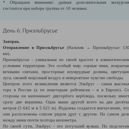
* Обращаем внимание: данная дополнительная экскурси
состоится при наборе группы от 10 человек.
День 6: Приэльбрусье
Завтрак.
Отправление в Приэльбрусье
(Нальчик → Приэльбрусье: 13
км).
Приэльбрусье - уникальная по своей красоте и климатически
условиям территория. Это особый мир: горные пики, покрыты
вечными снегами, просторные изумрудные долины, цветущи
луга, свежий морозный воздух и невероятное чувство свободы.
Центром этого великолепия является Эльбрус - самая высока
гора в России (а по некоторым рейтингам - и в Европе). С
стороны он напоминает двугорбого верблюда, поскольку имее
сразу две вершины. Одна выше другой всего на два десятк
метров (5 642 м и 5 621 м). Издалека создается впечатление, чт
они расположены совсем рядом друг с другом. На самом дел
между ними почти полтора километра.
По своей сути, Эльбрус - это потухший вулкан. По подсчета