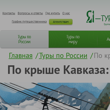
Контакты
Вопросы и ответы
Где купить
О нас
График путешественника
Агентствам
Групп
Туры по
Туры по
А
России
миру
Главная
/
Туры по России
/
По к
По крыше Кавказа: