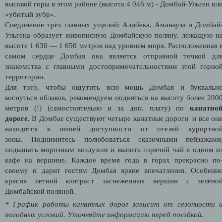
высокой горы в этом районе (высота 4 046 м) - Домбай-Ульген ил
«убитый зубр».
Соединение трёх главных ущелий: Алибека, Аманауза и Домбай
Ульгена образует живописную Домбайскую поляну, лежащую н
высоте 1 630 — 1 650 метров над уровнем моря. Расположенная 
самом сердце Домбая она является отправной точкой дл
знакомства с главными достопримечательностями этой горно
территории.
Для того, чтобы ощутить всю мощь Домбая и буквальн
коснуться облаков, рекомендуем подняться на высоту более 200
метров (!) (самостоятельно и за доп. плату) по
канатно
дороге.
В Домбае существуют четыре канатные дороги и все он
находятся в пешей доступности от отелей курортно
зоны. Поднимитесь полюбоваться сказочными пейзажами
подышать морозным воздухом и выпить горячий чай в одном и
кафе на вершине. Каждое время года в горах прекрасно по
своему и дарит гостям Домбая яркие впечатления. Особенн
красив летний контраст заснеженных вершин с зелёно
Домбайской поляной.
* График работы канатных дорог зависит от сезонности 
погодных условий. Уточняйте информацию перед поездкой.